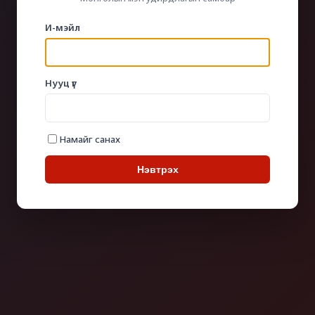
И-мэйл
Нууц үг
Намайг санах
Нэвтрэх