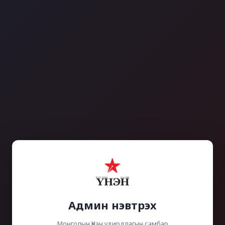
Админ нэвтрэх
Монголын Үнэн удирдлагын самбар