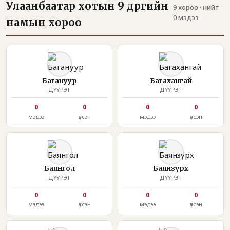
Улаанбаатар хотын 9 дүүргийн
9 хороо · нийт
0 мэдээ
намын хороо
Багануур
Багахангай
ДҮҮРЭГ
ДҮҮРЭГ
0
0
0
0
мэдээ
үзсэн
мэдээ
үзсэн
Баянгол
Баянзүрх
ДҮҮРЭГ
ДҮҮРЭГ
0
0
0
0
мэдээ
үзсэн
мэдээ
үзсэн