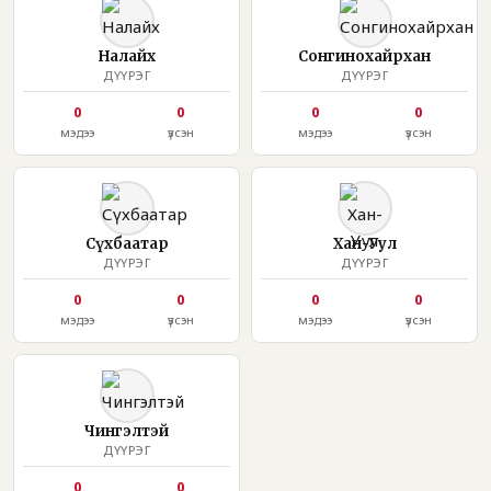
Налайх
Сонгинохайрхан
ДҮҮРЭГ
ДҮҮРЭГ
0
0
0
0
мэдээ
үзсэн
мэдээ
үзсэн
Сүхбаатар
Хан-Уул
ДҮҮРЭГ
ДҮҮРЭГ
0
0
0
0
мэдээ
үзсэн
мэдээ
үзсэн
Чингэлтэй
ДҮҮРЭГ
0
0