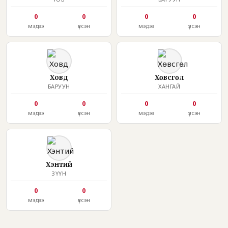
0
0
0
0
мэдээ
үзсэн
мэдээ
үзсэн
Ховд
Хөвсгөл
БАРУУН
ХАНГАЙ
0
0
0
0
мэдээ
үзсэн
мэдээ
үзсэн
Хэнтий
ЗҮҮН
0
0
мэдээ
үзсэн