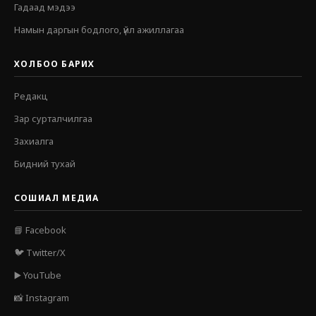
Гадаад мэдээ
Намын даргын бодлого, үйл ажиллагаа
ХОЛБОО БАРИХ
Редакц
Зар сурталчилгаа
Захиалга
Бидний тухай
СОШИАЛ МЕДИА
📘 Facebook
🐦 Twitter/X
▶️ YouTube
📸 Instagram