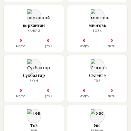
Өвөрхангай
Өмнөговь
ХАНГАЙ
ГОВЬ
0
0
0
0
мэдээ
үзсэн
мэдээ
үзсэн
Сүхбаатар
Сэлэнгэ
ЗҮҮН
ТӨВ
0
0
0
0
мэдээ
үзсэн
мэдээ
үзсэн
Төв
Увс
ТӨВ
БАРУУН