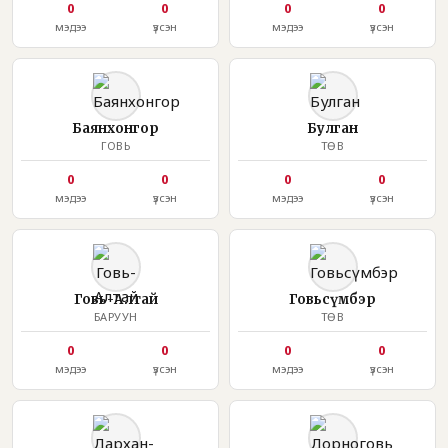
0
0
0
0
мэдээ
үзсэн
мэдээ
үзсэн
Баянхонгор
Булган
ГОВЬ
ТӨВ
0
0
0
0
мэдээ
үзсэн
мэдээ
үзсэн
Говь-Алтай
Говьсүмбэр
БАРУУН
ТӨВ
0
0
0
0
мэдээ
үзсэн
мэдээ
үзсэн