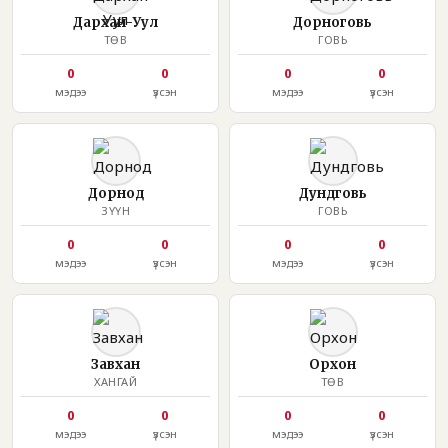
Дархан-Уул
Дорноговь
ТӨВ
ГОВЬ
0
0
0
0
мэдээ
үзсэн
мэдээ
үзсэн
Дорнод
Дундговь
ЗҮҮН
ГОВЬ
0
0
0
0
мэдээ
үзсэн
мэдээ
үзсэн
Завхан
Орхон
ХАНГАЙ
ТӨВ
0
0
0
0
мэдээ
үзсэн
мэдээ
үзсэн