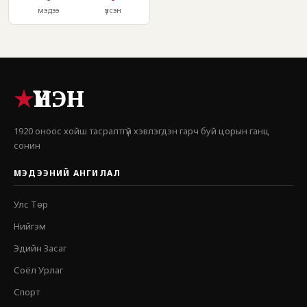
мэдээ
үзсэн
★
ҮНЭН
1920 оноос хойш тасралтгүй хэвлэгдэн гарч буй цорын ганц
сонин
МЭДЭЭНИЙ АНГИЛАЛ
Улс Төр
Нийгэм
Эдийн Засаг
Соёл Урлаг
Спорт