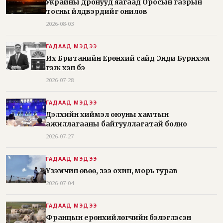
Украины дронууд яагаад Оросын газрын
тосны үйлдвэрүүдийг онилов
2026-08-03
ГАДААД МЭДЭЭ
Их Британийн Ерөнхий сайд Энди Бурнхэм
гэж хэн бэ
2026-07-28
ГАДААД МЭДЭЭ
Дэлхийн хиймэл оюуны хамтын
ажиллагааны байгууллагатай болно
2026-07-27
ГАДААД МЭДЭЭ
Үзэмчин өвөө, зээ охин, морь гурав
2026-07-04
ГАДААД МЭДЭЭ
Францын ерөнхийлөгчийн бэлэглэсэн