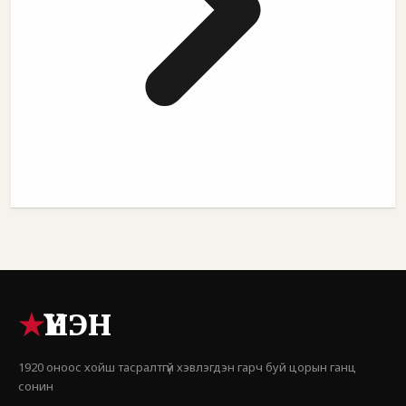
★
ҮНЭН
1920 оноос хойш тасралтгүй хэвлэгдэн гарч буй цорын ганц
сонин