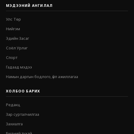
МЭДЭЭНИЙ АНГИЛАЛ
Улс Төр
Нийгэм
Эдийн Засаг
Соёл Урлаг
Спорт
Гадаад мэдээ
Намын даргын бодлого, үйл ажиллагаа
ХОЛБОО БАРИХ
Редакц
Зар сурталчилгаа
Захиалга
Бидний тухай