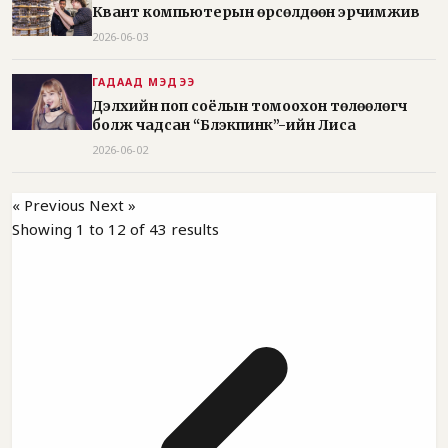
Квант компьютерын өрсөлдөөн эрчимжив
2026-06-03
ГАДААД МЭДЭЭ
Дэлхийн поп соёлын томоохон төлөөлөгч
болж чадсан “Блэкпинк”-ийн Лиса
2026-06-02
« Previous
Next »
Showing
1
to
12
of
43
results