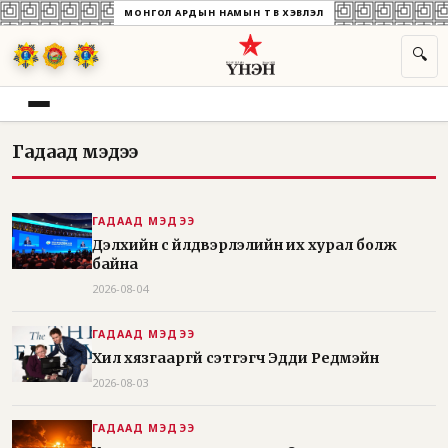
МОНГОЛ АРДЫН НАМЫН ТӨВ ХЭВЛЭЛ
🔍
Гадаад мэдээ
ГАДААД МЭДЭЭ
Дэлхийн сүү үйлдвэрлэлийн их хурал болж
байна
2026-08-04
ГАДААД МЭДЭЭ
Хил хязгааргүй сэтгэгч Эдди Редмэйн
2026-08-03
ГАДААД МЭДЭЭ