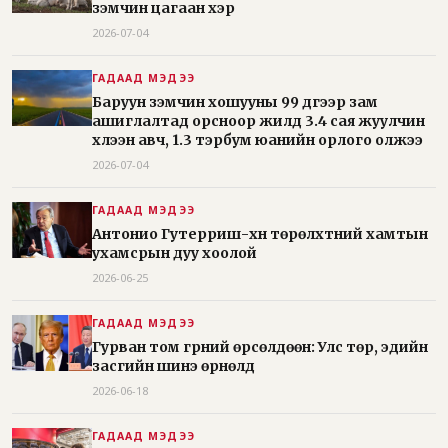
үзэмчин цагаан үхэр
2026-07-04
ГАДААД МЭДЭЭ
Баруун үзэмчин хошууны 99 дүгээр зам
ашиглалтад орсноор жилд 3.4 сая жуулчин
хүлээн авч, 1.3 тэрбум юанийн орлого олжээ
2026-07-04
ГАДААД МЭДЭЭ
Антонио Гутерриш-хүн төрөлхтний хамтын
ухамсрын дуу хоолой
2026-06-25
ГАДААД МЭДЭЭ
Гурван том гүрний өрсөлдөөн: Улс төр, эдийн
засгийн шинэ өрнөлүүд
2026-06-18
ГАДААД МЭДЭЭ