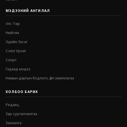
МЭДЭЭНИЙ АНГИЛАЛ
Улс Төр
Нийгэм
Эдийн Засаг
Соёл Урлаг
Спорт
Гадаад мэдээ
Намын даргын бодлого, үйл ажиллагаа
ХОЛБОО БАРИХ
Редакц
Зар сурталчилгаа
Захиалга