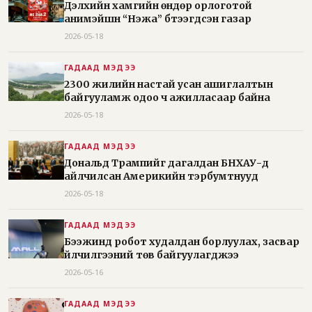
Дэлхийн хамгийн өндөр орлоготой
анимэйшн “Нэжа” бүтээгдсэн газар
2026-05-18
ГАДААД МЭДЭЭ
2300 жилийн настай усан ашиглалтын
байгууламж одоо ч ажилласаар байна
2026-05-18
ГАДААД МЭДЭЭ
Дональд Трампийг дагалдан БНХАУ-д
айлчилсан Америкийн тэрбумтнууд
2026-05-18
ГАДААД МЭДЭЭ
Бээжинд робот худалдан борлуулах, засвар
үйлчилгээний төв байгуулагджээ
2026-05-16
ГАДААД МЭДЭЭ