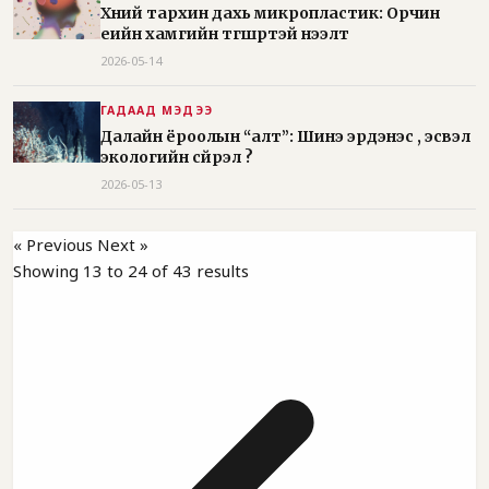
Хүний тархин дахь микропластик: Орчин
үеийн хамгийн түгшүүртэй нээлт
2026-05-14
ГАДААД МЭДЭЭ
Далайн ёроолын “алт”: Шинэ эрдэнэс үү, эсвэл
экологийн сүйрэл үү?
2026-05-13
« Previous
Next »
Showing
13
to
24
of
43
results