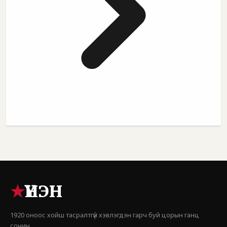
★
ҮНЭН
1920 оноос хойш тасралтгүй хэвлэгдэн гарч буй цорын ганц
сонин