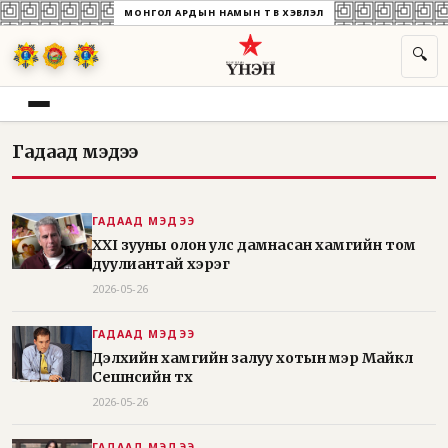
МОНГОЛ АРДЫН НАМЫН ТӨВ ХЭВЛЭЛ
🔍
Гадаад мэдээ
ГАДААД МЭДЭЭ
XXI зууны олон улс дамнасан хамгийн том
дуулиантай хэрэг
2026-05-26
ГАДААД МЭДЭЭ
Дэлхийн хамгийн залуу хотын мэр Майкл
Сешнсийн түүх
2026-05-26
ГАДААД МЭДЭЭ