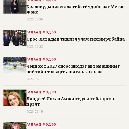
Холливудын үзэсгэлэнт бүсгүйчүүдийн нэг Меган
Фокс
2026-05-26
ГАДААД МЭДЭЭ
Орос, Хятадын түншлэл улам гүнзгийрч байна
2026-05-22
ГАДААД МЭДЭЭ
Чэндү хот 2027 оноос нисдэг автомашиныг
нийтийн тээвэрт ашиглаж эхэлнэ
2026-05-21
ГАДААД МЭДЭЭ
Линдсей Лохан Амжилт, уналт ба эргэн
ирэлт
2026-05-19
ГАДААД МЭДЭЭ