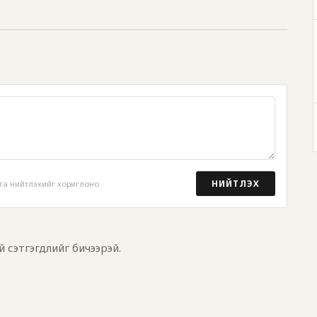
НИЙТЛЭХ
га нийтлэхийг хориглоно
й сэтгэгдлийг бичээрэй.