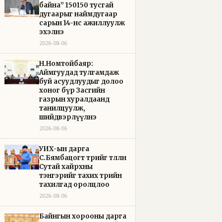
байна” 150150 тусгай
дугаарыг наймдугаар
сарын 14-нөөс ажиллуулж
эхэлнэ
2026-08-06
Н.Номтойбаяр:
Аймгуудад тулгамдаж
буй асуудлуудыг долоо
хоног бүр Засгийн
газрын хуралдаанд
танилцуулж,
шийдвэрлүүлнэ
2026-08-06
УИХ-ын дарга
С.Бямбацогт төрийг төлөөлөн
Сутай хайрхны
тэнгэрийг тахих төрийн
тахилгад оролцлоо
2026-08-06
Байнгын хорооны дарга