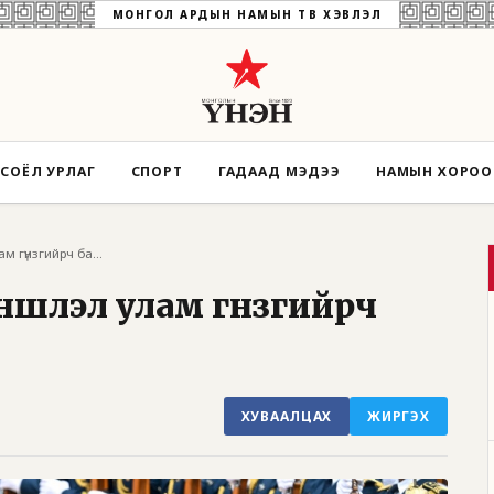
МОНГОЛ АРДЫН НАМЫН ТӨВ ХЭВЛЭЛ
СОЁЛ УРЛАГ
СПОРТ
ГАДААД МЭДЭЭ
НАМЫН ХОРО
Орос, Хятадын түншлэл улам гүнзгийрч бай...
ншлэл улам гүнзгийрч
ХУВААЛЦАХ
ЖИРГЭХ