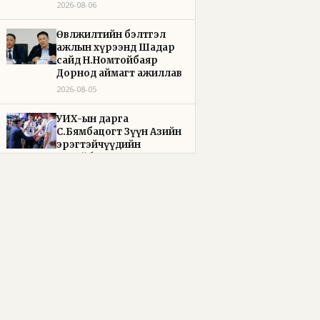
2026-08-06
Өвөлжилтийн бэлтгэл
ажлын хүрээнд Шадар
сайд Н.Номтойбаяр
Дорнод аймагт ажиллав
2026-08-05
УИХ-ын дарга
С.Бямбацогт Зүүн Азийн
эрэгтэйчүүдийн
волейболын аварга
шалгаруулах
тэмцээнийг нээж, баг
тамирчдад амжилт
хүслээ
2026-08-05
Бүх шатанд хэмнэлтийн
горимд шилжиж, найр
наадам, зөвлөгөөн, гадаад
томилолтыг
хориглолоо