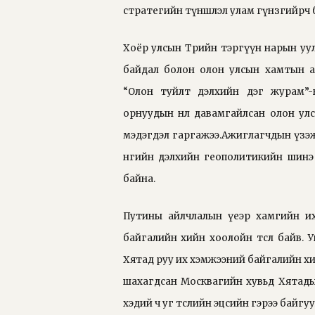
стратегийн түншлэл улам гүнзгийрч б
Хоёр улсын Төрийн тэргүүн нарын уул
байдал болон олон улсын хамтын аж
“Олон туйлт дэлхийн дэг журам”-
орнуудын нөлөө давамгайлсан олон 
мэдэгдэл гаргажээ.Ажиглагчдын үзэж 
өнөөгийн дэлхийн геополитикийн ши
байна.
Путины айлчлалын үеэр хамгийн их
байгалийн хийн хоолойн төсөл байв. 
Хятад руу их хэмжээний байгалийн хи
шахагдсан Москвагийн хувьд Хятадын
хэдий ч уг төслийн эцсийн гэрээ байгу