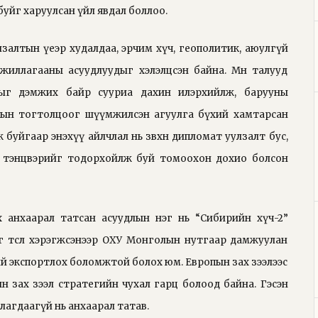
уйг харуулсан үйл явдал боллоо.
залтын үеэр худалдаа, эрчим хүч, геополитик, аюулгүй
иллагааны асуудлуудыг хэлэлцсэн байна. Мөн талууд
ыг дэмжих байр сууриа дахин илэрхийлж, барууны
улсын тогтолцоог шүүмжилсэн агуулга бүхий хамтарсан
буйгаар энэхүү айлчлал нь зөвхөн дипломат уулзалт бус,
нэ тэнцвэрийг тодорхойлж буй томоохон дохио болсон
 анхаарал татсан асуудлын нэг нь “Сибирийн хүч-2”
Уг төсөл хэрэгжсэнээр ОХУ Монголын нутгаар дамжуулан
й экспортлох боломжтой болох юм. Европын зах зээлээс
 зах зээл стратегийн чухал гарц болоод байна. Гэсэн
улагдаагүй нь анхаарал татав.