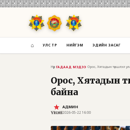
⌂
УЛС ТӨР
НИЙГЭМ
ЭДИЙН ЗАСАГ
Нүүр
›
›
ГАДААД МЭДЭЭ
Орос, Хятадын тү
байна
АДМИН
2026-05-22 16:00