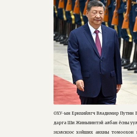
ОХУ-ын Ерөнхийлөгч Владимир Путин 
дарга Ши Жиньпинтэй албан ёсны уулз
эхэлснээс хойших анхны томоохон 