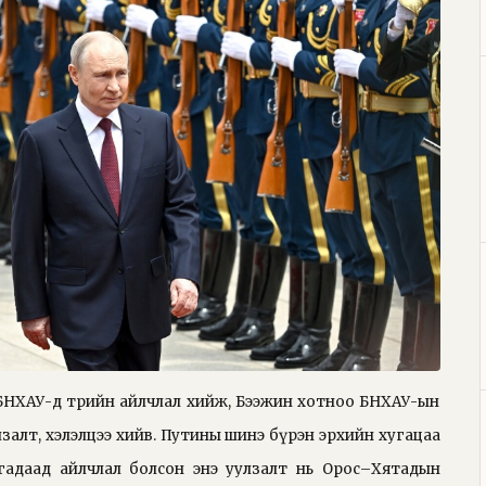
БНХАУ-д төрийн айлчлал хийж, Бээжин хотноо БНХАУ-ын
алт, хэлэлцээ хийв. Путины шинэ бүрэн эрхийн хугацаа
гадаад айлчлал болсон энэ уулзалт нь Орос–Хятадын