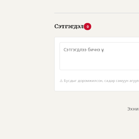
Сэтгэгдэл
0
⚠️ Бусдыг доромжилсон, садар самуун агуул
Эхни