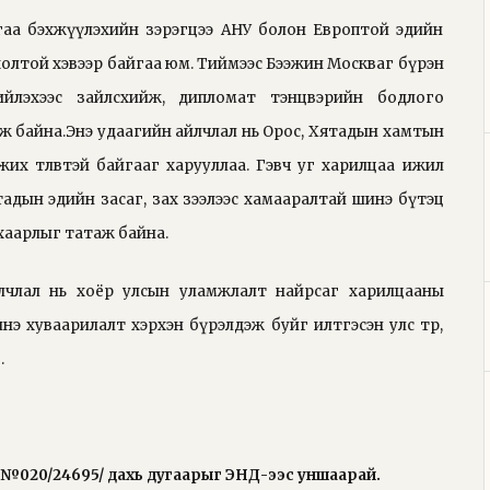
агаа бэхжүүлэхийн зэрэгцээ АНУ болон Европтой эдийн
олтой хэвээр байгаа юм. Тиймээс Бээжин Москваг бүрэн
йлэхээс зайлсхийж, дипломат тэнцвэрийн бодлого
 байна.Энэ удаагийн айлчлал нь Орос, Хятадын хамтын
их төлөвтэй байгааг харууллаа. Гэвч уг харилцаа ижил
адын эдийн засаг, зах зээлээс хамааралтай шинэ бүтэц
хаарлыг татаж байна.
лчлал нь хоёр улсын уламжлалт найрсаг харилцааны
нэ хуваарилалт хэрхэн бүрэлдэж буйг илтгэсэн улс төр,
.
 №020/24695/ дахь дугаарыг
ЭНД
-ээс уншаарай.