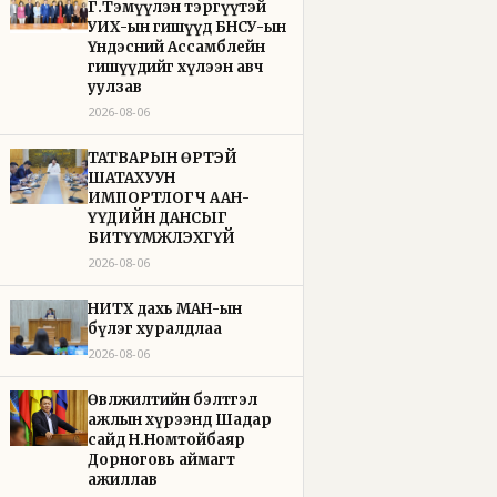
Г.Тэмүүлэн тэргүүтэй
УИХ-ын гишүүд БНСУ-ын
Үндэсний Ассамблейн
гишүүдийг хүлээн авч
уулзав
2026-08-06
ТАТВАРЫН ӨРТЭЙ
ШАТАХУУН
ИМПОРТЛОГЧ ААН-
ҮҮДИЙН ДАНСЫГ
БИТҮҮМЖЛЭХГҮЙ
2026-08-06
НИТХ дахь МАН-ын
бүлэг хуралдлаа
2026-08-06
Өвөлжилтийн бэлтгэл
ажлын хүрээнд Шадар
сайд Н.Номтойбаяр
Дорноговь аймагт
ажиллав