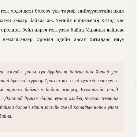
гэж мэдэгдсэн боловч үнэ тариф, нийлүүлэлтийн нөхцөл
ээгүй хэвээр байгаа аж. Үүнийг шинжээчид Хятад улс
й оролцож буйн илрэл гэж үзэж байна. Украины дайнаас
 нэмэгдсэнээр Оросын эдийн засаг Хятадаас илүү
он хэсгийг эрчим хүч бүрдүүлж байгаа бол Хятад улс
ээний бүтээгдэхүүнээр Оросын зах зээлд хүчтэй нэвтэрчээ.
лам ойртож байгаа ч бодит тэнцвэр Бээжингийн талд
судлаачид дүгнэж байна. Өөрөөр хэлбэл, Москва Бээжинг
айгаа боловч эдийн засгийн хувьд Хятадын нөлөө улам
байна.