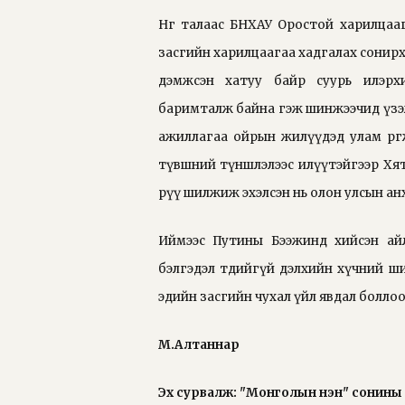
Нөгөө талаас БНХАУ Оростой харилца
засгийн харилцаагаа хадгалах сонирх
дэмжсэн хатуу байр суурь илэрхи
баримталж байна гэж шинжээчид үзэж
ажиллагаа ойрын жилүүдэд улам өргөж
түвшний түншлэлээс илүүтэйгээр Хят
рүү шилжиж эхэлсэн нь олон улсын ан
Иймээс Путины Бээжинд хийсэн ай
бэлгэдэл төдийгүй дэлхийн хүчний ши
эдийн засгийн чухал үйл явдал боллоо
М.Алтаннар
Эх сурвалж: "Монголын үнэн" сонины