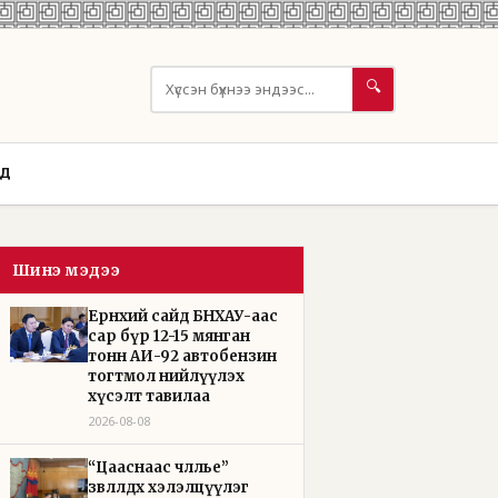
🔍
ОД
Шинэ мэдээ
Ерөнхий сайд БНХАУ-аас
сар бүр 12-15 мянган
тонн АИ-92 автобензин
тогтмол нийлүүлэх
хүсэлт тавилаа
2026-08-08
“Цааснаас чөлөөлье”
зөвлөлдөх хэлэлцүүлэг