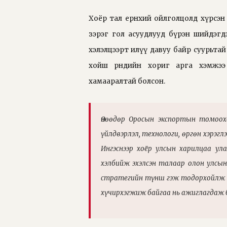
Хоёр тал ерөнхий ойлголцолд хүрсэн 
зэрэг гол асуудлууд бүрэн шийдэгд
хэлэлцээрт илүү давуу байр суурьта
хойш өрнөдийн хориг арга хэмжээ
хамааралтай болсон.
Өнөөдөр Оросын экспортын томоох
үйлдвэрлэл, технологи, өргөн хэрэгл
Ингэснээр хоёр улсын харилцаа у
хэлбийж эхэлсэн талаар олон улсын 
стратегийн түнш гэж тодорхойлж б
хүчирхэгжиж байгаа нь ажиглагдаж 