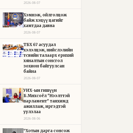
2026-08-07
Хэмнэж, ойлголцож
байж хэцүү цагийг
хамтдаа давна
2026-08-07
ТБХ 67 асуудал
хэлэлцэж, нийслэлийн
төсвийн талаарх ерөнхий
хяналтын сонсгол
зохион байгуулсан
байна
2026-08-07
УИХ-ын гишүүн
Б.Мөнхсоёл "Нээлттэй
парламент" танхимд
ажиллаж, иргэдтэй
уулзлаа
2026-08-06
“Хотын дарга сонсож