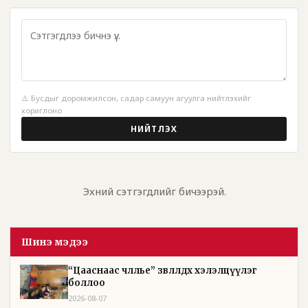
⚠️ Бусдыг доромжилсон, садар самуун агуулга нийтлэхийг
хориглоно
НИЙТЛЭХ
Эхний сэтгэгдлийг бичээрэй.
Шинэ мэдээ
“Цааснаас чөлөөлье” зөвлөлдөх хэлэлцүүлэг
боллоо
2026-08-07