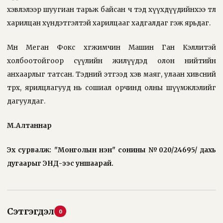
хэвлэлээр шуугиан тарьж байсан ч тэд хүүхдүүдийнхээ төлөө
харилцан хүндэтгэлтэй харилцааг хадгалдаг гэж ярьдаг.
Мөн Меган Фокс хөгжимчин Машин Ган Кэллитэй
холбоотойгоор сүүлийн жилүүдэд олон нийтийн
анхаарлыг татсан. Тэдний этгээд хэв маяг, улаан хивсний
төрх, ярилцлагууд нь сошиал орчинд олны шүүмжлэлийг
дагуулдаг.
М.Алтаннар
Эх сурвалж: "Монголын үнэн" сонины №020/24695/ дахь
дугаарыг
ЭНД
-ээс уншаарай.
Сэтгэгдэл
0