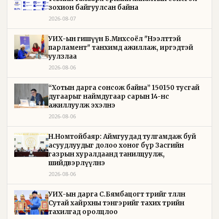
зохион байгуулсан байна
2026-08-07
УИХ-ын гишүүн Б.Мөнхсоёл "Нээлттэй
парламент" танхимд ажиллаж, иргэдтэй
уулзлаа
2026-08-06
“Хотын дарга сонсож байна” 150150 тусгай
дугаарыг наймдугаар сарын 14-нөөс
ажиллуулж эхэлнэ
2026-08-06
Н.Номтойбаяр: Аймгуудад тулгамдаж буй
асуудлуудыг долоо хоног бүр Засгийн
газрын хуралдаанд танилцуулж,
шийдвэрлүүлнэ
2026-08-06
УИХ-ын дарга С.Бямбацогт төрийг төлөөлөн
Сутай хайрхны тэнгэрийг тахих төрийн
тахилгад оролцлоо