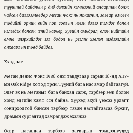
тууштай байдлын үр дүнд дэлхийн хэмжээний алдартан болж
чадсан билээ.Өнөөдөр Меган Фокс нь жүжигчин, загвар өмсөгч
төдийгүй орчин үеийн поп соёлын нэгэн бэлгэ тэмдэг болон
үнэлэгдэх болсон. Түүний карьер, хувийн амьдрал, олон нийтийн
өмнө илэрхийлдэг үзэл бодол нь үргэлж хэвлэл мэдээллийн
анхаарлын төвд байдаг.
Хүүхэд нас
Меган Денис Фокс 1986 оны тавдугаар сарын 16-нд АНУ-
ын Oak Ridge хотод төрсөн. Түүний бага нас амар байгаагүй.
Эцэг эх нь Меганыг бага байхад салж, тэрбээр ээж болон
хойд эцгийн хамт өссөн байна. Хүүхэд ахуй үеэсээ урлагт
сонирхолтой байсан тэрбээр таван настайгаасаа бүжиг,
драмын сургалтад хамрагдаж эхэлжээ.
Өсвөр насандаа тэрбээр загварын тэмцээнүүдэд