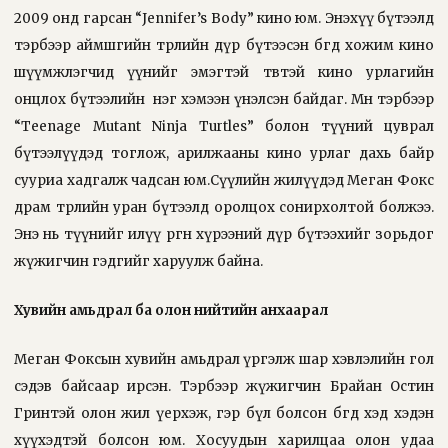
2009 онд гарсан “Jennifer’s Body” кино юм. Энэхүү бүтээлд
тэрбээр аймшгийн төрлийн дүр бүтээсэн бөгөөд хожим кино
шүүмжлэгчид үүнийг эмэгтэй төвтэй кино урлагийн
онцлох бүтээлийн
нэг хэмээн үнэлсэн байдаг. Мөн тэрбээр
“Teenage Mutant Ninja Turtles” болон түүний цуврал
бүтээлүүдэд тоглож, арилжааны кино урлаг дахь байр
сууриа хадгалж чадсан юм.Сүүлийн жилүүдэд Меган Фокс
драм төрлийн уран бүтээлд оролцох сонирхолтой болжээ.
Энэ нь түүнийг илүү өргөн хүрээний дүр бүтээхийг зорьдог
жүжигчин гэдгийг харуулж байна.
Хувийн амьдрал ба олон нийтийн анхаарал
Меган Фоксын хувийн амьдрал үргэлж шар хэвлэлийн гол
сэдэв байсаар ирсэн. Тэрбээр жүжигчин Брайан Остин
Гринтэй олон жил үерхэж, гэр бүл болсон бөгөөд хэд хэдэн
хүүхэдтэй болсон юм. Хосуудын харилцаа олон удаа