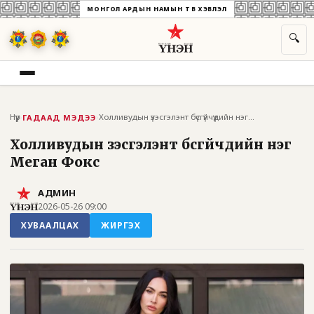
МОНГОЛ АРДЫН НАМЫН ТӨВ ХЭВЛЭЛ
🔍
Нүүр
›
›
Холливудын үзэсгэлэнт бүсгүйчүүдийн нэг...
ГАДААД МЭДЭЭ
Холливудын үзэсгэлэнт бүсгүйчүүдийн нэг
Меган Фокс
АДМИН
2026-05-26 09:00
ХУВААЛЦАХ
ЖИРГЭХ