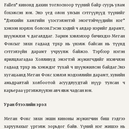
Fallen” кинонд дахин тоглосноор түүний байр суурь улам
бэхэжсэн юм. Энэ үед олон улсын сэтгүүлүүд түүнийг
“Дэлхийн хамгийн үзэсгэлэнтэй эмэгтэйчүүдийн нэг”
хэмээн нэрлэх болсон.Гэсэн хэдий ч алдар нэрийг дарамт,
шүүмжлэл ч дагалддаг. Зарим хэвлэлээр бичихдээ Меган
Фоксыг зөвхөн гадаад төрхөөр нь үнэлж байсан нь түүнд
сэтгэлзүйн дарамт учруулж байжээ. Тэрбээр нэгэн
ярилцлагадаа Холливуд эмэгтэй жүжигчдийг ихэвчлэн
гадаад төрхөөр нь хэмждэг тухай ч шүүмжилсэн байдаг.Энэ
хугацаанд Меган Фокс хэвлэл мэдээллийн дарамт, хувийн
амьдралтай холбоотой асуудлуудтай нүүр тулсан ч
карьераа үргэлжлүүлэн авч явж чадсан юм.
Уран бүтээлийн эрэл
Меган Фокс зөвхөн экшн киноны жүжигчин биш гэдгээ
харуулахыг үргэлж зорьдог байв. Үүний нэг жишээ нь