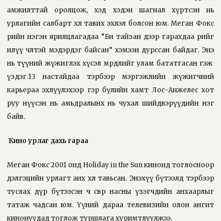
амжилттай оролцож, хэд хэдэн шагнал хүртсэн нь
урлагийн салбарт хөл тавих эхлэл болсон юм. Меган Фокс
өөрийн нэгэн ярилцлагадаа “Би тайзан дээр гарахдаа өөрийгөө
илүү чөлөөтэй мэдэрдэг байсан” хэмээн дурссан байдаг. Энэ
нь түүний жүжиглэх хүсэл мөрөөдлийг улам бататгасан гэж
үздэг.13 настайдаа тэрбээр мэргэжлийн жүжигчний
карьераа эхлүүлэхээр гэр бүлийн хамт Лос-Анжелес хот
руу нүүсэн нь амьдралынх нь чухал шийдвэрүүдийн нэг
байв.
Кино урлаг дахь
гараа
Меган Фокс 2001 онд Holiday in the Sun кинонд тоглосноор
дэлгэцийн урлагт анх хөл тавьсан. Энэхүү бүтээлд тэрбээр
туслах дүр бүтээсэн ч өсвөр насны үзэгчдийн анхаарлыг
татаж чадсан юм. Үүний дараа телевизийн олон ангит
кинонуудад тоглож туршлага хуримтлуулжээ.