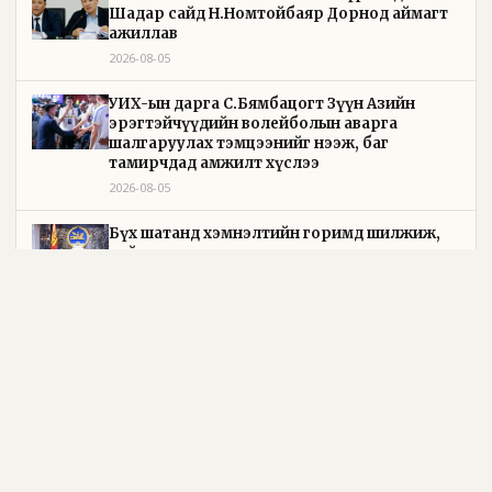
Шадар сайд Н.Номтойбаяр Дорнод аймагт
ажиллав
2026-08-05
УИХ-ын дарга С.Бямбацогт Зүүн Азийн
эрэгтэйчүүдийн волейболын аварга
шалгаруулах тэмцээнийг нээж, баг
тамирчдад амжилт хүслээ
2026-08-05
Бүх шатанд хэмнэлтийн горимд шилжиж,
найр наадам, зөвлөгөөн, гадаад томилолтыг
хориглолоо
2026-08-05
Төрийн байгуулалтын байнгын хороо 23 удаа
хуралдаж, 72 асуудлыг хэлэлцэж, 4 хуулийн
төсөл, УИХ-ын тогтоолын 16 төслийг
батлуулжээ
2026-08-05
Байнгын хорооны дарга М.Мандхай