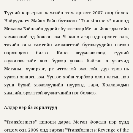
Түүний карьерын хамгийн том эргэлт 2007 онд болов.
Найруулагч Майкл Бэйн бүтээсэн “Transformers” кинонд
Микаэла Бэйнсийн дүрийг бүтээснээр Меган Фокс дэлхийн
хэмжээний од болсон юм. Уг кино асар өндөр орлого олж,
тухайн оны хамгийн амжилттай бүтээлүүдийн нэгээр
нэрлэгдсэн билээ. Кино шүүмжлэгчид түүний
жүжиглэлтийг янз бүрээр үнэлж байсан ч үзэгчид
Меганыг хүчирхэг, өөртөө итгэлтэй эмэгтэйн дүр төрхөөр нь
хүлээн зөвшөөрсөн юм. Үүнээс хойш тэрбээр олон улсын нэр
хүнд бүхий хэвлэлүүдийн нүүрэнд гарч, Холливудын
хамгийн эрэлттэй жүжигчдийн нэг болжээ.
Алдар нэр ба
сорилтууд
“Transformers” киноны дараа Меган Фоксын нэр хүнд
огцом өссөн. 2009 онд гарсан “Transformers: Revenge of the