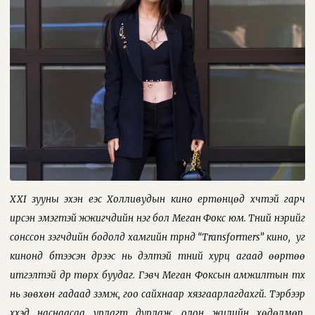
XXI зууны эхэн үеэс Холливудын кино ертөнцөд хүчтэй гарч
ирсэн эмэгтэй жүжигчдийн нэг бол Меган Фокс юм. Түүний нэрийг
сонссон үзэгчдийн бодолд хамгийн түрүүнд “Transformers” кино,
уг
кинонд бүтээсэн дүрээс нь үүдэлтэй түүний хурц агаад өөртөө
итгэлтэй дүр төрх буудаг. Гэвч Меган Фоксын амжилтын түүх
нь зөвхөн гадаад үзэмж, гоо сайхнаар хязгаарлагдахгүй. Тэрбээр
хүүхэд наснаасаа урлагт дурлаж, олон жилийн хөдөлмөр,