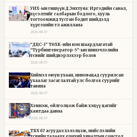
УИХ-ын гишүүн Д.Энхтуяа: Иргэдийн санал,
хүсэлтийг салбарын бодлого, хууль
тогтоомжид тусган бодит шийдэлд
хүргэхийн төлөө ажиллана
2026-08-07
“ДЦС-3” ТӨХК-ийн нэн шаардлагатай
“Турбингенератор-5”-ын шинэчлэлийн
төсвийг шийдвэрлэхээр болов
2026-08-07
Хиймэл оюун ухаан, инновацад суурилсан
ухаалаг засаглалтай улс болгох суурийг
тавина
2026-08-07
Хэмнэж, ойлголцож байж хэцүү цагийг
хамтдаа давна
2026-08-07
ТБХ 67 асуудал хэлэлцэж, нийслэлийн
төсвийн талаарх ерөнхий хяналтын сонсгол