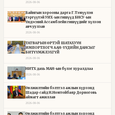
2026-08-06
Байнгын хорооны дарга Г.Тэмүүлэн
тэргүүтэй УИХ-ын гишүүд БНСУ-ын
Үндэсний Ассамблейн гишүүдийг хүлээн
авч уулзав
2026-08-06
ТАТВАРЫН ӨРТЭЙ ШАТАХУУН
ИМПОРТЛОГЧ ААН-ҮҮДИЙН ДАНСЫГ
БИТҮҮМЖЛЭХГҮЙ
2026-08-06
НИТХ дахь МАН-ын бүлэг хуралдлаа
2026-08-06
Өвөлжилтийн бэлтгэл ажлын хүрээнд
Шадар сайд Н.Номтойбаяр Дорноговь
аймагт ажиллав
2026-08-06
Өвөлжилтийн бэлтгэл ажлын хүрээнд