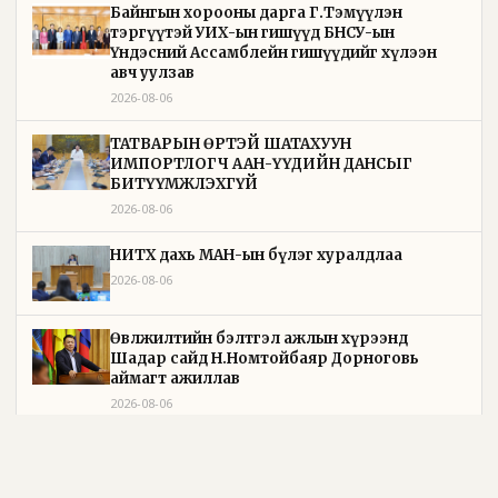
Байнгын хорооны дарга Г.Тэмүүлэн
тэргүүтэй УИХ-ын гишүүд БНСУ-ын
Үндэсний Ассамблейн гишүүдийг хүлээн
авч уулзав
2026-08-06
ТАТВАРЫН ӨРТЭЙ ШАТАХУУН
ИМПОРТЛОГЧ ААН-ҮҮДИЙН ДАНСЫГ
БИТҮҮМЖЛЭХГҮЙ
2026-08-06
НИТХ дахь МАН-ын бүлэг хуралдлаа
2026-08-06
Өвөлжилтийн бэлтгэл ажлын хүрээнд
Шадар сайд Н.Номтойбаяр Дорноговь
аймагт ажиллав
2026-08-06
Өвөлжилтийн бэлтгэл ажлын хүрээнд
Шадар сайд Н.Номтойбаяр Дорнод аймагт
ажиллав