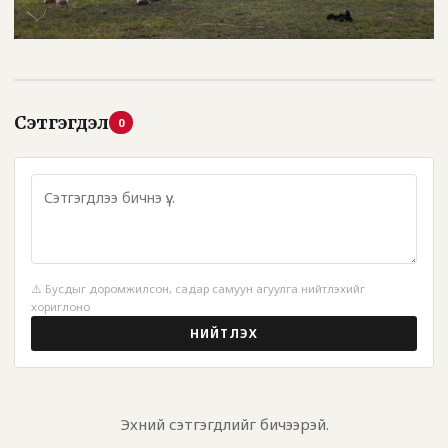
Сэтгэгдэл
0
⚠️ Бусдыг доромжилсон, садар самуун агуулга нийтлэхийг
хориглоно
НИЙТЛЭХ
Эхний сэтгэгдлийг бичээрэй.