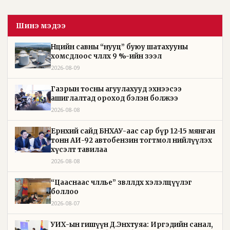
Шинэ мэдээ
Нөөцийн савны “нууц” буюу шатахууны
хомсдлоос чөлөөлөх 9 %-ийн зээл
2026-08-09
Газрын тосны агуулахууд эхнээсээ
ашиглалтад ороход бэлэн болжээ
2026-08-08
Ерөнхий сайд БНХАУ-аас сар бүр 12-15 мянган
тонн АИ-92 автобензин тогтмол нийлүүлэх
хүсэлт тавилаа
2026-08-08
“Цааснаас чөлөөлье” зөвлөлдөх хэлэлцүүлэг
боллоо
2026-08-07
УИХ-ын гишүүн Д.Энхтуяа: Иргэдийн санал,