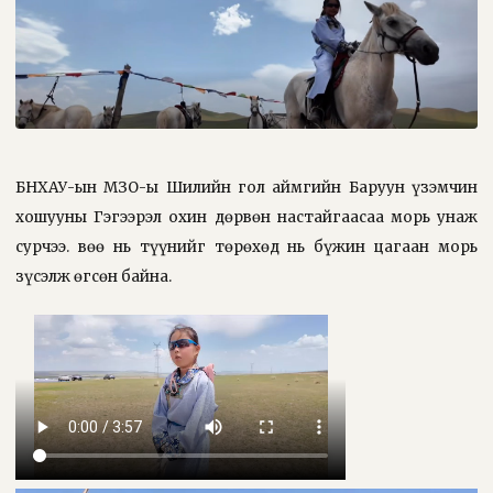
БНХАУ-ын ӨМӨЗО-ы Шилийн гол аймгийн Баруун үзэмчин
хошууны Гэгээрэл охин дөрвөн настайгаасаа морь унаж
сурчээ. Өвөө нь түүнийг төрөхөд нь бүжин цагаан морь
зүсэлж өгсөн байна.