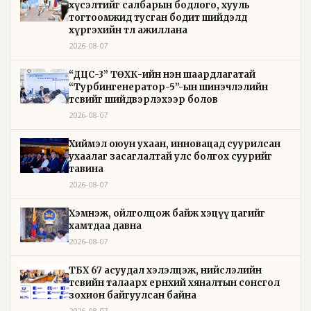
хүсэлтийг салбарын бодлого, хууль
тогтоомжид тусган бодит шийдэлд
хүргэхийн төлөө ажиллана
2026-08-07
“ДЦС-3” ТӨХК-ийн нэн шаардлагатай
“Турбингенератор-5”-ын шинэчлэлийн
төсвийг шийдвэрлэхээр болов
2026-08-07
Хиймэл оюун ухаан, инновацад суурилсан
ухаалаг засаглалтай улс болгох суурийг
тавина
2026-08-07
Хэмнэж, ойлголцож байж хэцүү цагийг
хамтдаа давна
2026-08-07
ТБХ 67 асуудал хэлэлцэж, нийслэлийн
төсвийн талаарх ерөнхий хяналтын сонсгол
зохион байгуулсан байна
2026-08-07