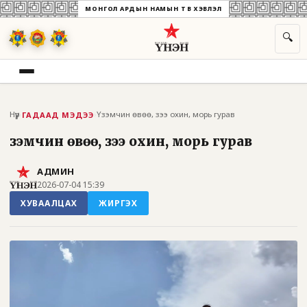
МОНГОЛ АРДЫН НАМЫН ТӨВ ХЭВЛЭЛ
🔍
Нүүр
›
›
Үзэмчин өвөө, зээ охин, морь гурав
ГАДААД МЭДЭЭ
Үзэмчин өвөө, зээ охин, морь гурав
АДМИН
2026-07-04 15:39
ХУВААЛЦАХ
ЖИРГЭХ