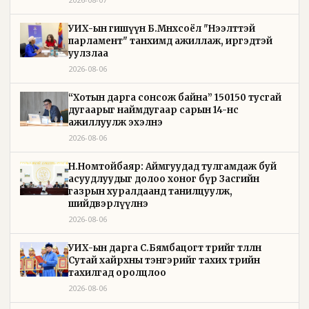
УИХ-ын гишүүн Б.Мөнхсоёл "Нээлттэй
парламент" танхимд ажиллаж, иргэдтэй
уулзлаа
2026-08-06
“Хотын дарга сонсож байна” 150150 тусгай
дугаарыг наймдугаар сарын 14-нөөс
ажиллуулж эхэлнэ
2026-08-06
Н.Номтойбаяр: Аймгуудад тулгамдаж буй
асуудлуудыг долоо хоног бүр Засгийн
газрын хуралдаанд танилцуулж,
шийдвэрлүүлнэ
2026-08-06
УИХ-ын дарга С.Бямбацогт төрийг төлөөлөн
Сутай хайрхны тэнгэрийг тахих төрийн
тахилгад оролцлоо
2026-08-06