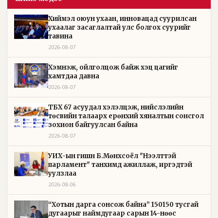
Хиймэл оюун ухаан, инновацад суурилсан
ухаалаг засаглалтай улс болгох суурийг
тавина
2026-08-07
Хэмнэж, ойлголцож байж хэцүү цагийг
хамтдаа давна
2026-08-07
ТБХ 67 асуудал хэлэлцэж, нийслэлийн
төсвийн талаарх ерөнхий хяналтын сонсгол
зохион байгуулсан байна
2026-08-07
УИХ-ын гишүүн Б.Мөнхсоёл "Нээлттэй
парламент" танхимд ажиллаж, иргэдтэй
уулзлаа
2026-08-06
“Хотын дарга сонсож байна” 150150 тусгай
дугаарыг наймдугаар сарын 14-нөөс