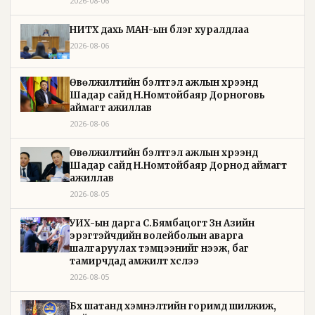
2026-08-06
НИТХ дахь МАН-ын бүлэг хуралдлаа
2026-08-06
Өвөлжилтийн бэлтгэл ажлын хүрээнд
Шадар сайд Н.Номтойбаяр Дорноговь
аймагт ажиллав
2026-08-06
Өвөлжилтийн бэлтгэл ажлын хүрээнд
Шадар сайд Н.Номтойбаяр Дорнод аймагт
ажиллав
2026-08-05
УИХ-ын дарга С.Бямбацогт Зүүн Азийн
эрэгтэйчүүдийн волейболын аварга
шалгаруулах тэмцээнийг нээж, баг
тамирчдад амжилт хүслээ
2026-08-05
Бүх шатанд хэмнэлтийн горимд шилжиж,