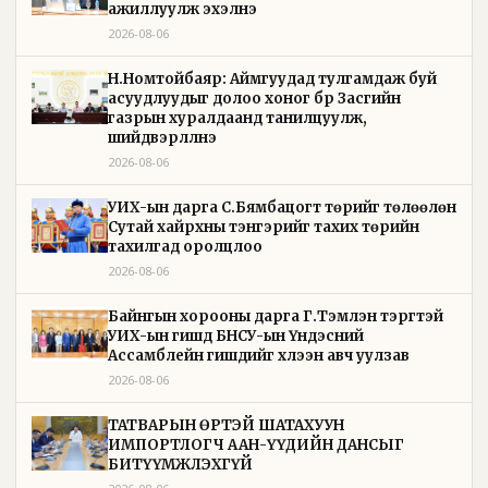
ажиллуулж эхэлнэ
2026-08-06
Н.Номтойбаяр: Аймгуудад тулгамдаж буй
асуудлуудыг долоо хоног бүр Засгийн
газрын хуралдаанд танилцуулж,
шийдвэрлүүлнэ
2026-08-06
УИХ-ын дарга С.Бямбацогт төрийг төлөөлөн
Сутай хайрхны тэнгэрийг тахих төрийн
тахилгад оролцлоо
2026-08-06
Байнгын хорооны дарга Г.Тэмүүлэн тэргүүтэй
УИХ-ын гишүүд БНСУ-ын Үндэсний
Ассамблейн гишүүдийг хүлээн авч уулзав
2026-08-06
ТАТВАРЫН ӨРТЭЙ ШАТАХУУН
ИМПОРТЛОГЧ ААН-ҮҮДИЙН ДАНСЫГ
БИТҮҮМЖЛЭХГҮЙ