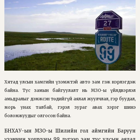
Хятад улсын хамгийн үзэмжтэй авто зам гэж нэрлэгдэж
байна. Тус замын байгуулалт нь ӨМӨЗО-ы үйлдвэрлэл
амьдралыг дэмжсэн төдийгүй аялал жуулчлал, гэр буудал,
морь унах талбай, гэрэл зураг авах зэрэг шинэ
боломжуудыг олгосон байна.
БНХАУ-ын ӨМӨЗО-ы Шилийн гол аймгийн Баруун
үзэмчин хошууны 99 дүгээр зам тус улсын аялал