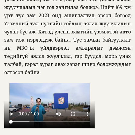
жуулчлалын нэг гол зангилаа болжээ. Нийт 169 км
урт тус зам 2023 онд ашиглалтад орсон бөгөөд
Үзэмчний тал нутгийн соёлын аялал жуулчлалын
чухал бүс аж. Хятад улсын хамгийн үзэмжтэй авто
зам гэж нэрлэгдэж байна. Тус замын байгуулалт
нь ӨМӨЗО-ы үйлдвэрлэл амьдралыг дэмжсэн
төдийгүй аялал жуулчлал, гэр буудал, морь унах
талбай, гэрэл зураг авах зэрэг шинэ боломжуудыг
олгосон байна.