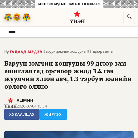
МОНГОЛ АРДЫН НАМЫН ТӨВ ХЭВЛЭЛ
🔍
Нүүр
›
›
Баруун үзэмчин хошууны 99 дүгээр зам аши...
ГАДААД МЭДЭЭ
Баруун үзэмчин хошууны 99 дүгээр зам
ашиглалтад орсноор жилд 3.4 сая
жуулчин хүлээн авч, 1.3 тэрбум юанийн
орлого олжээ
АДМИН
2026-07-04 15:34
ХУВААЛЦАХ
ЖИРГЭХ