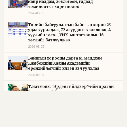
найр наадам, зөвлөгөөн, гадаад
томилолтыг хориглолоо
2026-08-05
Төрийн байгуулалтын байнгын хороо 23
удаа хуралдаж, 72 асуудлыг хэлэлцэж, 4
хуулийн төсөл, УИХ-ын тогтоолын 16
төслийг батлуулжээ
2026-08-05
Байнгын хорооны дарга М.Мандхай
Камбожийн Хааны Академийн
ерөнхийлөгчийг хүлээн авч уулзлаа
2026-08-05
Т.Батмөнх: “Эрдэнэт үйлдвэр”-ийн ирээдүй
баталгаатай болсон
2026-08-05
Зүйр цэцэн үгс бол нийгмийн ухамсар, хүний
сэтгэлгээн дэх шижир алт юм
2026-08-05