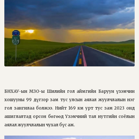
БНХАУ-ын ӨМӨЗО-ы Шилийн гол аймгийн Баруун үзэмчин
хошууны 99 дүгээр зам тус улсын аялал жуулчлалын нэг
гол зангилаа болжээ. Нийт 169 км урт тус зам 2023 онд
ашиглалтад орсон бөгөөд Үзэмчний тал нутгийн соёлын
аялал жуулчлалын чухал бүс аж.