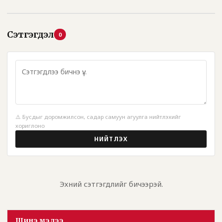
Сэтгэгдэл
0
⚠️ Бусдыг доромжилсон, садар самуун агуулга нийтлэхийг
хориглоно
НИЙТЛЭХ
Эхний сэтгэгдлийг бичээрэй.
Шинэ мэдээ