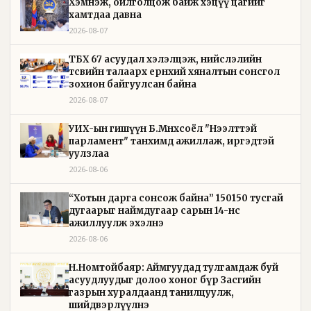
Хэмнэж, ойлголцож байж хэцүү цагийг
хамтдаа давна
2026-08-07
ТБХ 67 асуудал хэлэлцэж, нийслэлийн
төсвийн талаарх ерөнхий хяналтын сонсгол
зохион байгуулсан байна
2026-08-07
УИХ-ын гишүүн Б.Мөнхсоёл "Нээлттэй
парламент" танхимд ажиллаж, иргэдтэй
уулзлаа
2026-08-06
“Хотын дарга сонсож байна” 150150 тусгай
дугаарыг наймдугаар сарын 14-нөөс
ажиллуулж эхэлнэ
2026-08-06
Н.Номтойбаяр: Аймгуудад тулгамдаж буй
асуудлуудыг долоо хоног бүр Засгийн
газрын хуралдаанд танилцуулж,
шийдвэрлүүлнэ