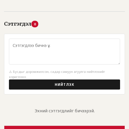
Сэтгэгдэл
0
⚠️ Бусдыг доромжилсон, садар самуун агуулга нийтлэхийг
хориглоно
НИЙТЛЭХ
Эхний сэтгэгдлийг бичээрэй.