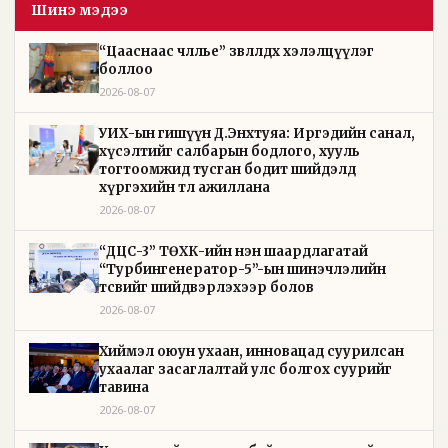
Шинэ мэдээ
“Цааснаас чөлөөлье” зөвлөлдөх хэлэлцүүлэг
боллоо
2026-08-07
УИХ-ын гишүүн Д.Энхтуяа: Иргэдийн санал,
хүсэлтийг салбарын бодлого, хууль
тогтоомжид тусган бодит шийдэлд
хүргэхийн төлөө ажиллана
2026-08-07
“ДЦС-3” ТӨХК-ийн нэн шаардлагатай
“Турбингенератор-5”-ын шинэчлэлийн
төсвийг шийдвэрлэхээр болов
2026-08-07
Хиймэл оюун ухаан, инновацад суурилсан
ухаалаг засаглалтай улс болгох суурийг
тавина
2026-08-07