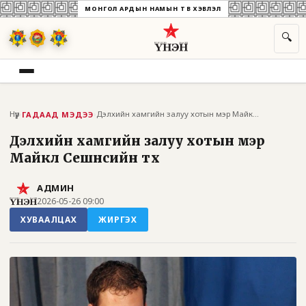
МОНГОЛ АРДЫН НАМЫН ТӨВ ХЭВЛЭЛ
🔍
Нүүр
›
›
Дэлхийн хамгийн залуу хотын мэр Майкл Се...
ГАДААД МЭДЭЭ
Дэлхийн хамгийн залуу хотын мэр
Майкл Сешнсийн түүх
АДМИН
2026-05-26 09:00
ХУВААЛЦАХ
ЖИРГЭХ