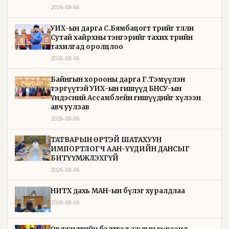
2026-08-06
УИХ-ын дарга С.Бямбацогт төрийг төлөөлөн
Сутай хайрхны тэнгэрийг тахих төрийн
тахилгад оролцлоо
2026-08-06
Байнгын хорооны дарга Г.Тэмүүлэн
тэргүүтэй УИХ-ын гишүүд БНСУ-ын
Үндэсний Ассамблейн гишүүдийг хүлээн
авч уулзав
2026-08-06
ТАТВАРЫН ӨРТЭЙ ШАТАХУУН
ИМПОРТЛОГЧ ААН-ҮҮДИЙН ДАНСЫГ
БИТҮҮМЖЛЭХГҮЙ
2026-08-06
НИТХ дахь МАН-ын бүлэг хуралдлаа
2026-08-06