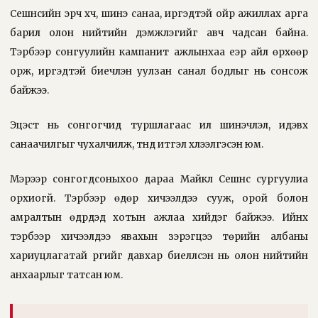
Сешнсийн эрч хүч, шинэ санаа, иргэдтэй ойр ажиллах арга
барил олон нийтийн дэмжлэгийг авч чадсан байна.
Тэрбээр сонгуулийн кампанит ажлынхаа үеэр айл өрхөөр
орж, иргэдтэй биечлэн уулзан санал бодлыг нь сонсож
байжээ.
Эцэст нь сонгогчид туршлагаас илүү шинэчлэл, идэвх
санаачилгыг чухалчилж, түүнд итгэл хүлээлгэсэн юм.
Мэрээр сонгогдсоныхоо дараа Майкл Сешнс сургуулиа
орхиогүй. Тэрбээр өдөр хичээлдээ сууж, орой болон
амралтын өдрүүдэд хотын ажлаа хийдэг байжээ. Ийнхүү
тэрбээр хичээлдээ явахын зэрэгцээ төрийн албаны
хариуцлагатай үүргийг давхар биелүүлсэн нь олон нийтийн
анхаарлыг татсан юм.