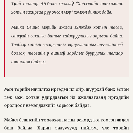
Түүний талаар АНУ-ын хэвлэлүүд “Хичээлийн танхимаас
хотын захиргаа руу очсон мэр” хэмээн бичиж байв.
Майкл Сешнс мэрийн ажлаа эхлэхдээ хотын төсөв,
санхүүгийн сахилга батыг сайжруулахыг зорьсон байна.
Тэрбээр хотын захиргааны зарцуулалтыг илүү нээлттэй
болгох, төсвийн үр ашиггүй зардлыг бууруулах талаар
ажиллаж байжээ.
Мөн төрийн үйлчилгээ иргэдэд илүү ойр, шуурхай байх ёстой
гэж үзэж, хотын удирдлагын үйл ажиллагаанд иргэдийн
оролцоог нэмэгдүүлэхийг зорьсон байдаг.
Майкл Сешнсийн түүх зөвхөн насны рекорд тогтоосон явдал
биш байлаа. Харин залуучууд нийгэм, улс төрийн