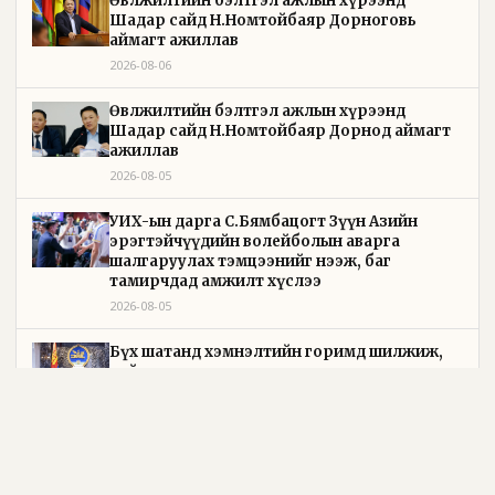
Өвөлжилтийн бэлтгэл ажлын хүрээнд
Шадар сайд Н.Номтойбаяр Дорноговь
аймагт ажиллав
2026-08-06
Өвөлжилтийн бэлтгэл ажлын хүрээнд
Шадар сайд Н.Номтойбаяр Дорнод аймагт
ажиллав
2026-08-05
УИХ-ын дарга С.Бямбацогт Зүүн Азийн
эрэгтэйчүүдийн волейболын аварга
шалгаруулах тэмцээнийг нээж, баг
тамирчдад амжилт хүслээ
2026-08-05
Бүх шатанд хэмнэлтийн горимд шилжиж,
найр наадам, зөвлөгөөн, гадаад томилолтыг
хориглолоо
2026-08-05
Төрийн байгуулалтын байнгын хороо 23 удаа
хуралдаж, 72 асуудлыг хэлэлцэж, 4 хуулийн