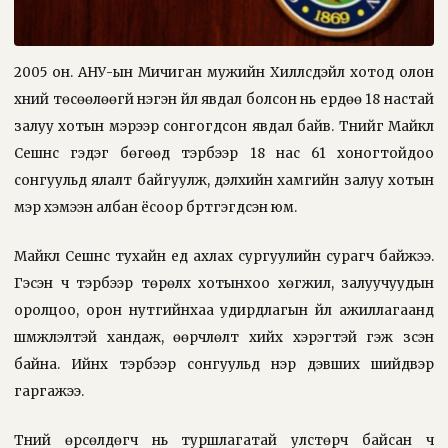
2005 он. АНУ-ын Мичиган мужийн Хиллсдэйл хотод олон
хүний төсөөлөөгүй нэгэн үйл явдал болсон нь ердөө 18 настай
залуу хотын мэрээр сонгогдсон явдал байв. Түүнийг Майкл
Сешнс гэдэг бөгөөд тэрбээр 18 нас 61 хоногтойдоо
сонгуульд ялалт байгуулж, дэлхийн хамгийн залуу хотын
мэр хэмээн албан ёсоор бүртгэгдсэн юм.
Майкл Сешнс тухайн үед ахлах сургуулийн сурагч байжээ.
Гэсэн ч тэрбээр төрөлх хотынхоо хөгжил, залуучуудын
оролцоо, орон нутгийнхаа удирдлагын үйл ажиллагаанд
шүүмжлэлтэй хандаж, өөрчлөлт хийх хэрэгтэй гэж үзсэн
байна. Ийнхүү тэрбээр сонгуульд нэр дэвших шийдвэр
гаргажээ.
Түүний өрсөлдөгч нь туршлагатай улстөрч байсан ч