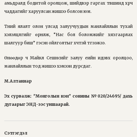
амьдралд бодитой оролцож, шийдвэр гаргах түвшинд хүрч
чаддагийг харуулсан жишээ болсон юм.
Түүний ялалт олон улсад залуучуудын манлайллын тухай
хэлэлцүүлгийг өрнүүлж, “Нас бол боломжийг хязгаарлах
шалгуур биш” гэсэн ойлголтыг хүчтэй түгээжээ.
Өнөөдөр ч Майкл Сешнсийг залуу үеийн идэвх оролцоо,
манлайллын тод жишээ хэмээн дурсдаг.
М.Алтаннар
Эх сурвалж: "Монголын үнэн" сонины №020/24695/ дахь
дугаарыг
ЭНД
-ээс уншаарай.
Сэтгэгдэл