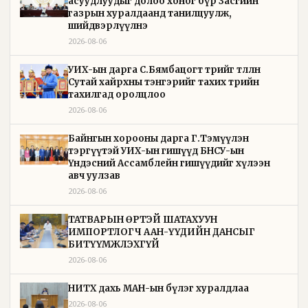
асуудлуудыг долоо хоног бүр Засгийн
газрын хуралдаанд танилцуулж,
шийдвэрлүүлнэ
2026-08-06
УИХ-ын дарга С.Бямбацогт төрийг төлөөлөн
Сутай хайрхны тэнгэрийг тахих төрийн
тахилгад оролцлоо
2026-08-06
Байнгын хорооны дарга Г.Тэмүүлэн
тэргүүтэй УИХ-ын гишүүд БНСУ-ын
Үндэсний Ассамблейн гишүүдийг хүлээн
авч уулзав
2026-08-06
ТАТВАРЫН ӨРТЭЙ ШАТАХУУН
ИМПОРТЛОГЧ ААН-ҮҮДИЙН ДАНСЫГ
БИТҮҮМЖЛЭХГҮЙ
2026-08-06
НИТХ дахь МАН-ын бүлэг хуралдлаа
2026-08-06