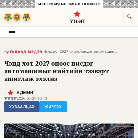
МОНГОЛ АРДЫН НАМЫН ТӨВ ХЭВЛЭЛ
🔍
Нүүр
›
›
Чэндү хот 2027 оноос нисдэг автомашиныг...
ГАДААД МЭДЭЭ
Чэндү хот 2027 оноос нисдэг
автомашиныг нийтийн тээвэрт
ашиглаж эхэлнэ
АДМИН
2026-05-21 10:40
ХУВААЛЦАХ
ЖИРГЭХ