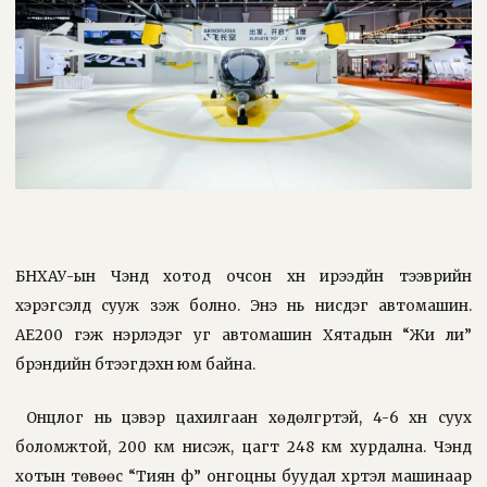
БНХАУ-ын Чэндү хотод очсон хүн ирээдүйн тээврийн
хэрэгсэлд сууж үзэж болно. Энэ нь нисдэг автомашин.
AE200 гэж нэрлэдэг уг автомашин Хятадын “Жи ли”
брэндийн бүтээгдэхүүн юм байна.
Онцлог нь цэвэр цахилгаан хөдөлгүүртэй, 4-6 хүн суух
боломжтой, 200 км нисэж, цагт 248 км хурдална. Чэндү
хотын төвөөс “Тиян фү” онгоцны буудал хүртэл машинаар