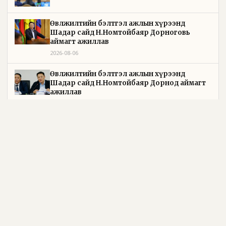
Өвөлжилтийн бэлтгэл ажлын хүрээнд
Шадар сайд Н.Номтойбаяр Дорноговь
аймагт ажиллав
2026-08-06
Өвөлжилтийн бэлтгэл ажлын хүрээнд
Шадар сайд Н.Номтойбаяр Дорнод аймагт
ажиллав
2026-08-05
УИХ-ын дарга С.Бямбацогт Зүүн Азийн
эрэгтэйчүүдийн волейболын аварга
шалгаруулах тэмцээнийг нээж, баг
тамирчдад амжилт хүслээ
2026-08-05
Бүх шатанд хэмнэлтийн горимд шилжиж,
найр наадам, зөвлөгөөн, гадаад томилолтыг
хориглолоо
2026-08-05