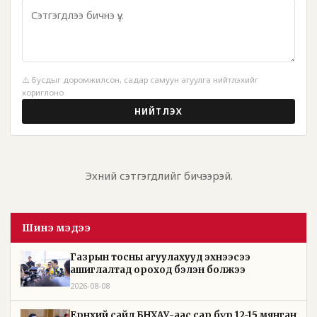
⚠️ Бусдыг доромжилсон, садар самуун агуулга нийтлэхийг
хориглоно
НИЙТЛЭХ
Эхний сэтгэгдлийг бичээрэй.
Шинэ мэдээ
Газрын тосны агуулахууд эхнээсээ
ашиглалтад ороход бэлэн болжээ
2026-08-08
Ерөнхий сайд БНХАУ-аас сар бүр 12-15 мянган