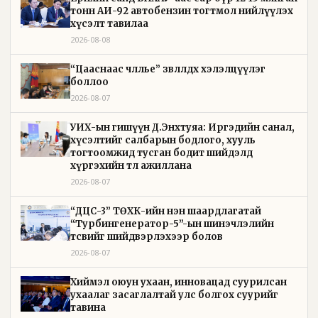
тонн АИ-92 автобензин тогтмол нийлүүлэх
хүсэлт тавилаа
2026-08-08
“Цааснаас чөлөөлье” зөвлөлдөх хэлэлцүүлэг
боллоо
2026-08-07
УИХ-ын гишүүн Д.Энхтуяа: Иргэдийн санал,
хүсэлтийг салбарын бодлого, хууль
тогтоомжид тусган бодит шийдэлд
хүргэхийн төлөө ажиллана
2026-08-07
“ДЦС-3” ТӨХК-ийн нэн шаардлагатай
“Турбингенератор-5”-ын шинэчлэлийн
төсвийг шийдвэрлэхээр болов
2026-08-07
Хиймэл оюун ухаан, инновацад суурилсан
ухаалаг засаглалтай улс болгох суурийг
тавина