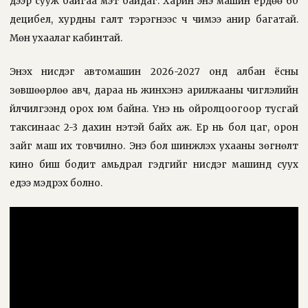
дээр сууж байгаа мэт байдаг. Харин энэ машин ердөө 60
децибел, хурдны галт тэрэгнээс ч чимээ анир багатай.
Мөн ухаалаг кабинтай.
Энэхүү нисдэг автомашин 2026-2027 онд албан ёсны
зөвшөөрлөө авч, дараа нь жинхэнэ арилжааны чиглэлийн
үйлчилгээнд орох юм байна. Үнэ нь ойролцоогоор тусгай
таксинаас 2-3 дахин үнэтэй байх аж. Ер нь бол цаг, орон
зайг маш их товчилно. Энэ бол шинжлэх ухааны зөгнөлт
кино биш бодит амьдрал гэдгийг нисдэг машинд суух
үедээ мэдрэх болно.