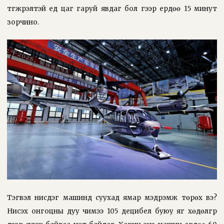
түгжрэлтэй үед цаг гаруй явдаг бол үүгээр ердөө 15 минут
зорчино.
Тэгвэл нисдэг машинд суухад ямар мэдрэмж төрөх вэ?
Нисэх онгоцны дуу чимээ 105 децибел буюу яг хөдөлгүүр