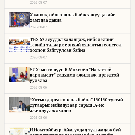
2026-08-07
Хэмнэж, ойлголцож байж хэцүү цагийг
хамтдаа давна
2026-08-07
ТБХ 67 асуудал хэлэлцэж, нийслэлийн
төсвийн талаарх ерөнхий хяналтын сонсгол
зохион байгуулсан байна
2026-08-07
УИХ-ын гишүүн Б.Мөнхсоёл "Нээлттэй
парламент" танхимд ажиллаж, иргэдтэй
уулзлаа
2026-08-06
“Хотын дарга сонсож байна” 150150 тусгай
дугаарыг наймдугаар сарын 14-нөөс
ажиллуулж эхэлнэ
2026-08-06
Н.Номтойбаяр: Аймгуудад тулгамдаж буй