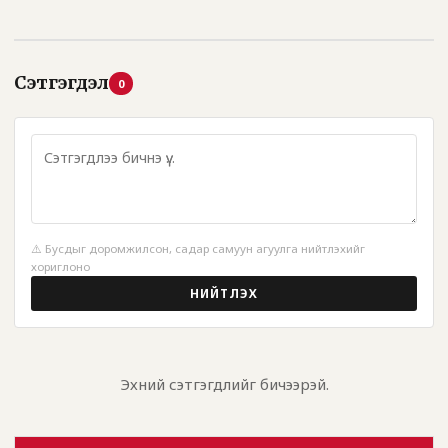
Сэтгэгдэл
0
⚠️ Бусдыг доромжилсон, садар самуун агуулга нийтлэхийг
хориглоно
НИЙТЛЭХ
Эхний сэтгэгдлийг бичээрэй.