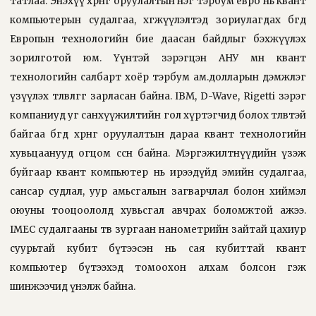
татлаа. Энэхүү хөрөнгө оруулалтын нэг тэрбум евро нь квант
компьютерын судалгаа, хөгжүүлэлтэд зориулагдах бөгөөд
Европын технологийн бие даасан байдлыг бэхжүүлэх
зорилготой юм. Үүнтэй зэрэгцэн АНУ мөн квант
технологийн салбарт хоёр тэрбум ам.долларын дэмжлэг
үзүүлэх төлөвлөгөөг зарласан байна. IBM, D-Wave, Rigetti зэрэг
компаниуд уг санхүүжилтийн гол хүртэгчид болох төлөвтэй
байгаа бөгөөд хөрөнгө оруулалтын дараа квант технологийн
хувьцаанууд огцом өссөн байна. Мэргэжилтнүүдийн үзэж
буйгаар квант компьютер нь ирээдүйд эмийн судалгаа,
сансар судлал, уур амьсгалын загварчлал болон хиймэл
оюуны тооцоололд хувьсгал авчрах боломжтой ажээ.
IMEC судалгааны төв зургаан нанометрийн зайтай цахиур
суурьтай кубит бүтээсэн нь сая кубиттай квант
компьютер бүтээхэд томоохон алхам болсон гэж
шинжээчид үнэлж байна.