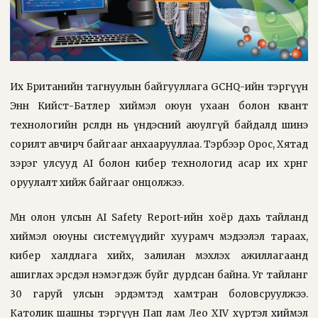
Их Британийн тагнуулын байгууллага GCHQ-ийн тэргүүн
Энн Кийст-Батлер хиймэл оюун ухаан болон квант
технологийн өрсөлдөөн нь үндэсний аюулгүй байдалд шинэ
сорилт авчирч байгааг анхаарууллаа. Тэрбээр Орос, Хятад
зэрэг улсууд AI болон кибер технологид асар их хөрөнгө
оруулалт хийж байгааг онцолжээ.
Мөн олон улсын AI Safety Report-ийн хоёр дахь тайланд
хиймэл оюуны системүүдийг хуурамч мэдээлэл тараах,
кибер халдлага хийх, залилан мэхлэх ажиллагаанд
ашиглах эрсдэл нэмэгдэж буйг дурдсан байна. Уг тайланг
30 гаруй улсын эрдэмтэд хамтран боловсруулжээ.
Католик шашны тэргүүн Пап лам Лео XIV хүртэл хиймэл