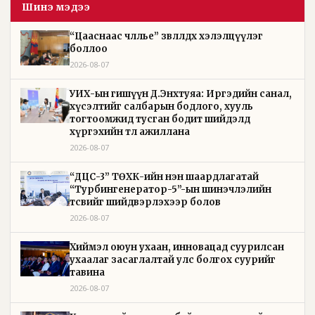
Шинэ мэдээ
“Цааснаас чөлөөлье” зөвлөлдөх хэлэлцүүлэг
боллоо
2026-08-07
УИХ-ын гишүүн Д.Энхтуяа: Иргэдийн санал,
хүсэлтийг салбарын бодлого, хууль
тогтоомжид тусган бодит шийдэлд
хүргэхийн төлөө ажиллана
2026-08-07
“ДЦС-3” ТӨХК-ийн нэн шаардлагатай
“Турбингенератор-5”-ын шинэчлэлийн
төсвийг шийдвэрлэхээр болов
2026-08-07
Хиймэл оюун ухаан, инновацад суурилсан
ухаалаг засаглалтай улс болгох суурийг
тавина
2026-08-07