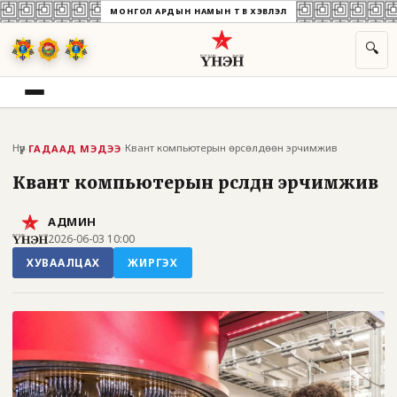
МОНГОЛ АРДЫН НАМЫН ТӨВ ХЭВЛЭЛ
🔍
Нүүр
›
›
Квант компьютерын өрсөлдөөн эрчимжив
ГАДААД МЭДЭЭ
Квант компьютерын өрсөлдөөн эрчимжив
АДМИН
2026-06-03 10:00
ХУВААЛЦАХ
ЖИРГЭХ