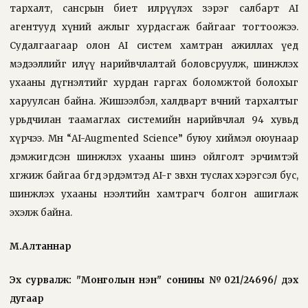
тархалт, сансрын биет илрүүлэх зэрэг салбарт AI
агентууд хүний ажлыг хурдасгаж байгааг тогтоожээ.
Судалгаагаар олон AI систем хамтран ажиллах үед
мэдээллийг илүү нарийвчлалтай боловсруулж, шинжлэх
ухааны дүгнэлтийг хурдан гаргах боломжтой болохыг
харуулсан байна. Жишээлбэл, халдварт өвчний тархалтыг
урьдчилан таамаглах системийн нарийвчлал 94 хувьд
хүрчээ. Мөн “AI-Augmented Science” буюу хиймэл оюунаар
дэмжигдсэн шинжлэх ухааны шинэ ойлголт эрчимтэй
хөгжиж байгаа бөгөөд эрдэмтэд AI-г зөвхөн туслах хэрэгсэл бус,
шинжлэх ухааны нээлтийн хамтрагч болгон ашиглаж
эхэлж байна.
М.Алтаннар
Эх сурвалж: "Монголын үнэн" сонины №021/24696/ дэх
дугаар