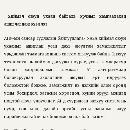
Хиймэл оюун ухаан байгаль орчныг хамгаалахад
ашиглагдаж эхэллээ
АНУ-ын сансар судлалын байгууллага- NASA хиймэл оюун
ухааныг ашиглан усан дахь аюултай замагжилтыг
урьдчилан таамаглах шинэ систем хөгжүүлж байна. Энэхүү
технологи нь хиймэл дагуулын зураг, усны температур
болон хлорофиллын хэмжээг AI алгоритмаар
боловсруулан экологийн аюулыг эрт илрүүлэх
боломжтой болжээ. Замагжилт нь дэлхийн олон оронд
усны бохирдол, загасны хорогдол, хүний эрүүл мэндэд
ноцтой аюул учруулдаг. AI-д суурилсан энэхүү систем нь
нуур, гол мөрөн, далайн эргийн усны чанарыг илүү
нарийвчлалтай хянах боломж олгож байгаа юм.