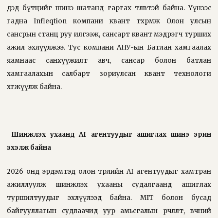
дэд бүтцийг шинэ шатанд гаргах төлөвтэй байна. Үүнээс
гадна Infleqtion компани квант төхөөрөмжөө Олон улсын
сансрын станц руу илгээж, сансарт квант мэдрэгч турших
ажил эхлүүлжээ. Тус компани АНУ-ын Батлан хамгаалах
яамнаас санхүүжилт авч, сансар болон батлан
хамгаалахын салбарт зориулсан квант технологи
хөгжүүлж байна.
Шинжлэх ухаанд AI агентуудыг ашиглах шинэ эрин
эхэлж байна
2026 онд эрдэмтэд олон төрлийн AI агентуудыг хамтран
ажиллуулж шинжлэх ухааны судалгаанд ашиглах
туршилтуудыг эхлүүлээд байна. MIT болон бусад
байгууллагын судлаачид уур амьсгалын өөрчлөлт, өвчний