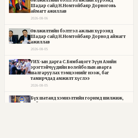
Өвөлжилтийн бэлтгэл ажлын хүрээнд
Шадар сайд Н.Номтойбаяр Дорноговь
аймагт ажиллав
2026-08-06
Өвөлжилтийн бэлтгэл ажлын хүрээнд
Шадар сайд Н.Номтойбаяр Дорнод аймагт
ажиллав
2026-08-05
УИХ-ын дарга С.Бямбацогт Зүүн Азийн
эрэгтэйчүүдийн волейболын аварга
шалгаруулах тэмцээнийг нээж, баг
тамирчдад амжилт хүслээ
2026-08-05
Бүх шатанд хэмнэлтийн горимд шилжиж,
найр наадам, зөвлөгөөн, гадаад томилолтыг
хориглолоо
2026-08-05
Төрийн байгуулалтын байнгын хороо 23 удаа
хуралдаж, 72 асуудлыг хэлэлцэж, 4 хуулийн