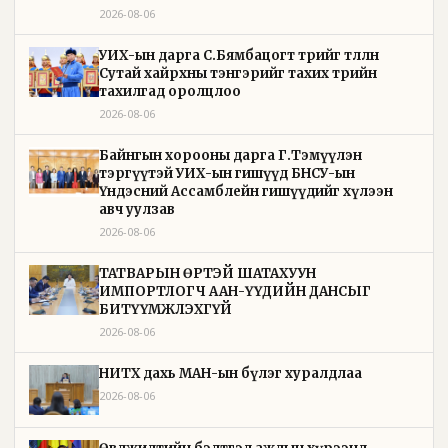
2026-08-06
УИХ-ын дарга С.Бямбацогт төрийг төлөөлөн
Сутай хайрхны тэнгэрийг тахих төрийн
тахилгад оролцлоо
2026-08-06
Байнгын хорооны дарга Г.Тэмүүлэн
тэргүүтэй УИХ-ын гишүүд БНСУ-ын
Үндэсний Ассамблейн гишүүдийг хүлээн
авч уулзав
2026-08-06
ТАТВАРЫН ӨРТЭЙ ШАТАХУУН
ИМПОРТЛОГЧ ААН-ҮҮДИЙН ДАНСЫГ
БИТҮҮМЖЛЭХГҮЙ
2026-08-06
НИТХ дахь МАН-ын бүлэг хуралдлаа
2026-08-06