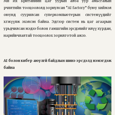
Мөн Их Британийн Цаг уурын алба уур амьсгалын
өөрчлөлтийн тооцоололд зориулсан “AI factory” буюу хиймэл
оюунд суурилсан суперкомпьютерын системүүдийг
хөгжүүлж эхэлсэн байна. Эдгээр систем нь цаг агаарын
урьдчилсан мэдээ болон гамшгийн эрсдэлийг илүү хурдан,
нарийвчлалтай тооцоолох зорилготой ажээ.
AI болон кибер аюулгүй байдлын шинэ эрсдэлүүд нэмэгдэж
байна