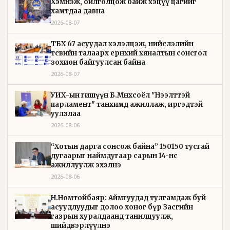
Хэмнэж, ойлголцож байж хэцүү цагийг
хамтдаа давна
2026-08-07
ТБХ 67 асуудал хэлэлцэж, нийслэлийн
төсвийн талаарх ерөнхий хяналтын сонсгол
зохион байгуулсан байна
2026-08-07
УИХ-ын гишүүн Б.Мөнхсоёл "Нээлттэй
парламент" танхимд ажиллаж, иргэдтэй
уулзлаа
2026-08-06
“Хотын дарга сонсож байна” 150150 тусгай
дугаарыг наймдугаар сарын 14-нөөс
ажиллуулж эхэлнэ
2026-08-06
Н.Номтойбаяр: Аймгуудад тулгамдаж буй
асуудлуудыг долоо хоног бүр Засгийн
газрын хуралдаанд танилцуулж,
шийдвэрлүүлнэ