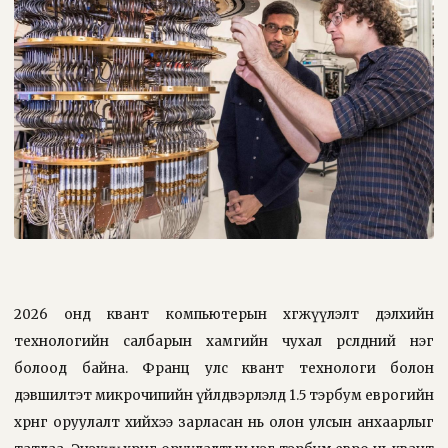
2026 онд квант компьютерын хөгжүүлэлт дэлхийн
технологийн салбарын хамгийн чухал өрсөлдөөний нэг
болоод байна. Франц улс квант технологи болон
дэвшилтэт микрочипийн үйлдвэрлэлд 1.5 тэрбум еврогийн
хөрөнгө оруулалт хийхээ зарласан нь олон улсын анхаарлыг