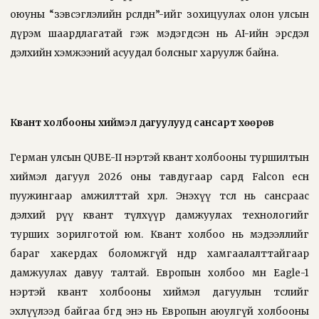
оюуны “зэвсэглэлийн өрсөлдөөн”-ийг зохицуулах олон улсын
дүрэм шаардлагатай гэж мэдэгдсэн нь AI-ийн эрсдэл
дэлхийн хэмжээний асуудал болсныг харуулж байна.
Квант холбооны хиймэл дагуулууд сансарт хөөрөв
Герман улсын QUBE-II нэртэй квант холбооны туршилтын
хиймэл дагуул 2026 оны тавдугаар сард Falcon есөн
пуужингаар амжилттай хөөрлөө. Энэхүү төсөл нь сансраас
дэлхий рүү квант түлхүүр дамжуулах технологийг
турших зорилготой юм. Квант холбоо нь мэдээллийг
бараг хакердах боломжгүй өндөр хамгаалалттайгаар
дамжуулах давуу талтай. Европын холбоо мөн Eagle-1
нэртэй квант холбооны хиймэл дагуулын төслийг
эхлүүлээд байгаа бөгөөд энэ нь Европын аюулгүй холбооны