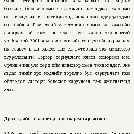
байв. Гутерриш нийгмийн хамгааллын тогтолцоог
бэхжүүлэх, боловсролын хүртээмжийг нэмэгдүүлэх, Европын
интеграцчлалыг гүнзгийрүүлэхэд анхаарсан удирдагчдын
нэг байлаа. Гэвч түүний улс төрийн замналын хамгийн
сонирхолтой хэсэг нь ялалт бус, харин ялагдалтай
холбоотой. 2001 оны орон нутгийн сонгуулийн дараа нам
нь тааруу үр дүн үзүүлжээ. Энэ үед Гутерриш эрх мэдлээсээ
зууралдсангүй. Тэрээр хариуцлага хүлээн огцорсон юм.
Орчин үеийн улс төрд ийм шийдвэр цөөн тохиолддог. Энэ
явдал түүнийг эрх мэдлийг зорилго бус, хариуцлага гэж
ойлгодог улстөрч болохыг харуулсан гэж ажиглагчид
үздэг.
Дүрвэгсдийн зовлонг нүдээрээ харсан арван жил
2005 онд түүний амьдралын шинэ үе эхэлжээ. Антонио