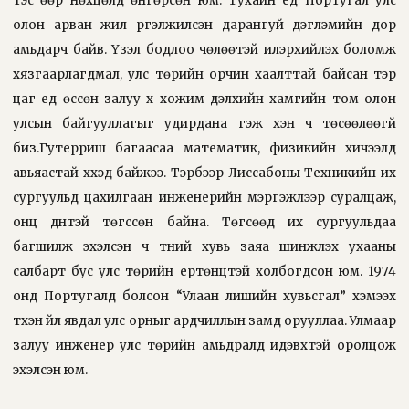
тэс өөр нөхцөлд өнгөрсөн юм. Тухайн үед Португал улс
олон арван жил үргэлжилсэн дарангуй дэглэмийн дор
амьдарч байв. Үзэл бодлоо чөлөөтэй илэрхийлэх боломж
хязгаарлагдмал, улс төрийн орчин хаалттай байсан тэр
цаг үед өссөн залуу хүү хожим дэлхийн хамгийн том олон
улсын байгууллагыг удирдана гэж хэн ч төсөөлөөгүй
биз.Гутерриш багаасаа математик, физикийн хичээлд
авьяастай хүүхэд байжээ. Тэрбээр Лиссабоны Техникийн их
сургуульд цахилгаан инженерийн мэргэжлээр суралцаж,
онц дүнтэй төгссөн байна. Төгсөөд их сургуульдаа
багшилж эхэлсэн ч түүний хувь заяа шинжлэх ухааны
салбарт бус улс төрийн ертөнцтэй холбогдсон юм. 1974
онд Португалд болсон “Улаан лишийн хувьсгал” хэмээх
түүхэн үйл явдал улс орныг ардчиллын замд орууллаа. Улмаар
залуу инженер улс төрийн амьдралд идэвхтэй оролцож
эхэлсэн юм.