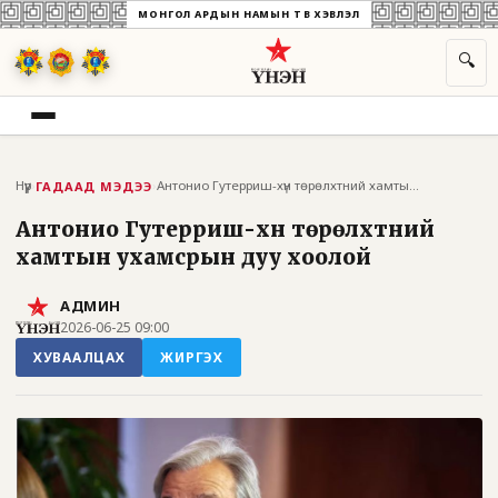
МОНГОЛ АРДЫН НАМЫН ТӨВ ХЭВЛЭЛ
🔍
Нүүр
›
›
Антонио Гутерриш-хүн төрөлхтний хамтын у...
ГАДААД МЭДЭЭ
Антонио Гутерриш-хүн төрөлхтний
хамтын ухамсрын дуу хоолой
АДМИН
2026-06-25 09:00
ХУВААЛЦАХ
ЖИРГЭХ