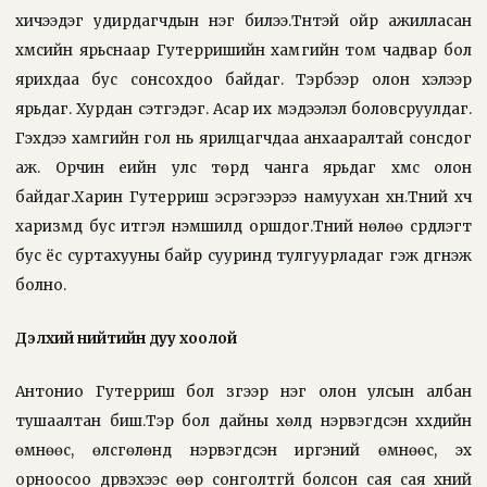
хичээдэг удирдагчдын нэг билээ.Түүнтэй ойр ажилласан
хүмүүсийн ярьснаар Гутерришийн хамгийн том чадвар бол
ярихдаа бус сонсохдоо байдаг. Тэрбээр олон хэлээр
ярьдаг. Хурдан сэтгэдэг. Асар их мэдээлэл боловсруулдаг.
Гэхдээ хамгийн гол нь ярилцагчдаа анхааралтай сонсдог
аж. Орчин үеийн улс төрд чанга ярьдаг хүмүүс олон
байдаг.Харин Гутерриш эсрэгээрээ намуухан хүн.Түүний хүч
харизмд бус итгэл үнэмшилд оршдог.Түүний нөлөө сүрдүүлэгт
бус ёс суртахууны байр сууринд тулгуурладаг гэж дүгнэж
болно.
Дэлхий нийтийн дуу хоолой
Антонио Гутерриш бол зүгээр нэг олон улсын албан
тушаалтан биш.Тэр бол дайны хөлд нэрвэгдсэн хүүхдийн
өмнөөс, өлсгөлөнд нэрвэгдсэн иргэний өмнөөс, эх
орноосоо дүрвэхээс өөр сонголтгүй болсон сая сая хүний