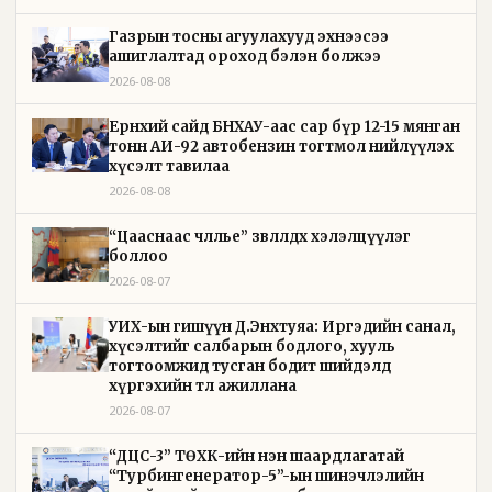
Газрын тосны агуулахууд эхнээсээ
ашиглалтад ороход бэлэн болжээ
2026-08-08
Ерөнхий сайд БНХАУ-аас сар бүр 12-15 мянган
тонн АИ-92 автобензин тогтмол нийлүүлэх
хүсэлт тавилаа
2026-08-08
“Цааснаас чөлөөлье” зөвлөлдөх хэлэлцүүлэг
боллоо
2026-08-07
УИХ-ын гишүүн Д.Энхтуяа: Иргэдийн санал,
хүсэлтийг салбарын бодлого, хууль
тогтоомжид тусган бодит шийдэлд
хүргэхийн төлөө ажиллана
2026-08-07
“ДЦС-3” ТӨХК-ийн нэн шаардлагатай
“Турбингенератор-5”-ын шинэчлэлийн