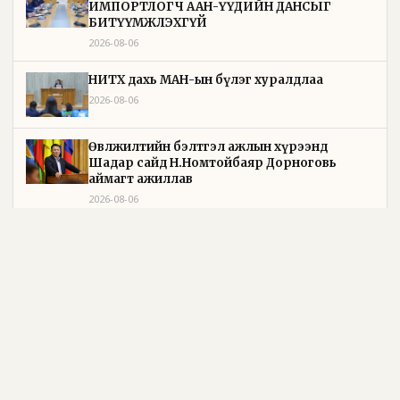
ИМПОРТЛОГЧ ААН-ҮҮДИЙН ДАНСЫГ
БИТҮҮМЖЛЭХГҮЙ
2026-08-06
НИТХ дахь МАН-ын бүлэг хуралдлаа
2026-08-06
Өвөлжилтийн бэлтгэл ажлын хүрээнд
Шадар сайд Н.Номтойбаяр Дорноговь
аймагт ажиллав
2026-08-06
Өвөлжилтийн бэлтгэл ажлын хүрээнд
Шадар сайд Н.Номтойбаяр Дорнод аймагт
ажиллав
2026-08-05
УИХ-ын дарга С.Бямбацогт Зүүн Азийн
эрэгтэйчүүдийн волейболын аварга
шалгаруулах тэмцээнийг нээж, баг
тамирчдад амжилт хүслээ
2026-08-05