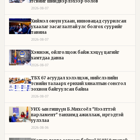
төсвийг шийдвэрлэхээр болов
2026-08-07
Хиймэл оюун ухаан, инновацад суурилсан
ухаалаг засаглалтай улс болгох суурийг
тавина
2026-08-07
Хэмнэж, ойлголцож байж хэцүү цагийг
хамтдаа давна
2026-08-07
ТБХ 67 асуудал хэлэлцэж, нийслэлийн
төсвийн талаарх ерөнхий хяналтын сонсгол
зохион байгуулсан байна
2026-08-07
УИХ-ын гишүүн Б.Мөнхсоёл "Нээлттэй
парламент" танхимд ажиллаж, иргэдтэй
уулзлаа
2026-08-06