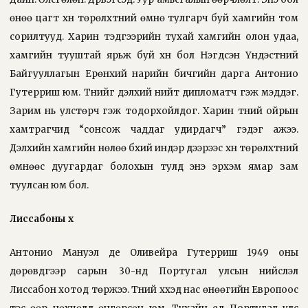
өнөө цагт хүн төрөлхтний өмнө тулгарч буй хамгийн том
сорилтууд. Харин тэдгээрийн тухай хамгийн олон удаа,
хамгийн тууштай ярьж буй хүн бол Нэгдсэн Үндэстний
Байгууллагын Ерөнхий нарийн бичгийн дарга Антонио
Гутерриш юм. Түүнийг дэлхий нийт дипломатч гэж мэддэг.
Зарим нь улстөрч гэж тодорхойлдог. Харин түүний ойрын
хамтрагчид “сонсож чаддаг удирдагч” гэдэг ажээ.
Дэлхийн хамгийн нөлөө бүхий индэр дээрээс хүн төрөлхтний
өмнөөс дуугардаг болохын тулд энэ эрхэм ямар зам
туулсан юм бол.
Лиссабоны хүү
Антонио Мануэл де Оливейра Гутерриш 1949 оны
дөрөвдүгээр сарын 30-нд Португал улсын нийслэл
Лиссабон хотод төржээ. Түүний хүүхэд нас өнөөгийн Европоос