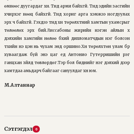
өмнөөс дуугардаг хүн. Түүнд арми байхгүй. Түүнд эдийн засгийн
хүчирхэг нөөц байхгүй. Түүнд хориг арга хэмжээ ногдуулах
эрх ч байхгүй. Гэхдээ түүнд хүн төрөлхтний хамтын ухамсрыг
төлөөлөх эрх бий.Лиссабоны жирийн нэгэн айлын хүү
дэлхийн хамгийн нөлөө бүхий дипломатчдын нэг болсон
түүхийн үнэ цэн нь чухам энд оршино.Хүн төрөлхтөн улам бүр
хуваагдаж буй энэ цаг үед Антонио Гутерришийн үүрэг
ганцхан зүйлд төвлөрдөг.Тэр бол биднийг нэг дэлхий дээр
хамтдаа амьдарч байгааг сануулдаг хүн юм.
М.Алтаннар
Сэтгэгдэл
0