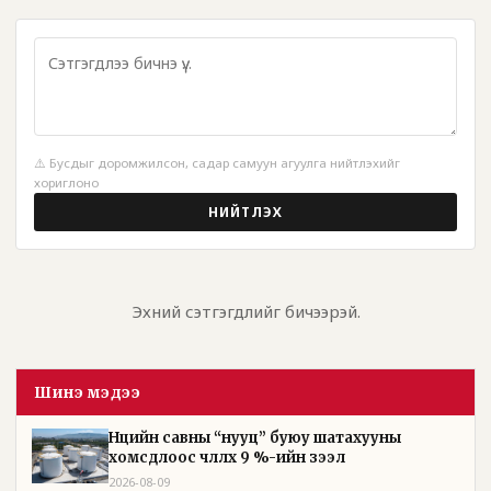
⚠️ Бусдыг доромжилсон, садар самуун агуулга нийтлэхийг
хориглоно
НИЙТЛЭХ
Эхний сэтгэгдлийг бичээрэй.
Шинэ мэдээ
Нөөцийн савны “нууц” буюу шатахууны
хомсдлоос чөлөөлөх 9 %-ийн зээл
2026-08-09