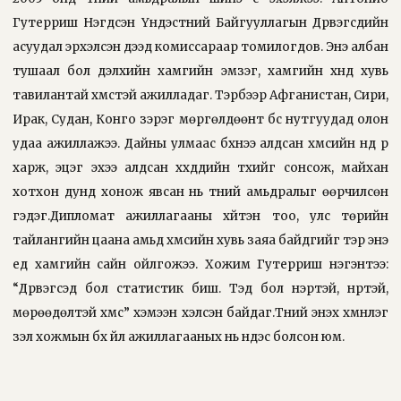
Гутерриш Нэгдсэн Үндэстний Байгууллагын Дүрвэгсдийн
асуудал эрхэлсэн дээд комиссараар томилогдов. Энэ албан
тушаал бол дэлхийн хамгийн эмзэг, хамгийн хүнд хувь
тавилантай хүмүүстэй ажилладаг. Тэрбээр Афганистан, Сири,
Ирак, Судан, Конго зэрэг мөргөлдөөнт бүс нутгуудад олон
удаа ажиллажээ. Дайны улмаас бүхнээ алдсан хүмүүсийн нүд рүү
харж, эцэг эхээ алдсан хүүхдүүдийн түүхийг сонсож, майхан
хотхон дунд хонож явсан нь түүний амьдралыг өөрчилсөн
гэдэг.Дипломат ажиллагааны хүйтэн тоо, улс төрийн
тайлангийн цаана амьд хүмүүсийн хувь заяа байдгийг тэр энэ
үед хамгийн сайн ойлгожээ. Хожим Гутерриш нэгэнтээ:
“Дүрвэгсэд бол статистик биш. Тэд бол нэртэй, нүүртэй,
мөрөөдөлтэй хүмүүс” хэмээн хэлсэн байдаг.Түүний энэхүү хүмүүнлэг
үзэл хожмын бүх үйл ажиллагааных нь үндэс болсон юм.