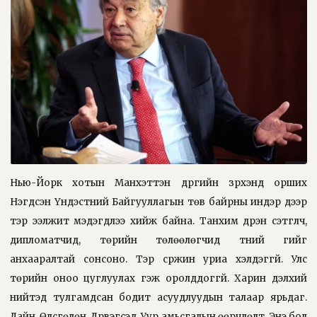
Нью-Йорк хотын Манхэттэн дүүргийн зүрхэнд орших
Нэгдсэн Үндэстний Байгууллагын төв байрны индэр дээр
тэр ээлжит мэдэгдлээ хийж байна. Танхим дүүрэн сэтгүүлч,
дипломатчид, төрийн төлөөлөгчид түүний үгийг
анхааралтай сонсоно. Тэр сүржин уриа хэлдэггүй. Улс
төрийн оноо цуглуулах гэж оролддоггүй. Харин дэлхий
нийтэд тулгамдсан бодит асуудлуудын талаар ярьдаг.
Дайн. Өлсгөлөн. Дүрвэгсэд. Уур амьсгалын өөрчлөлт. Энэ бол