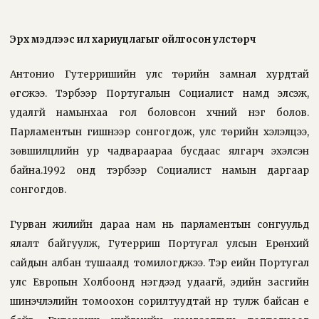
Эрх мэдлээс илүү хариуцлагыг ойлгосон улстөрч
Антонио Гутерришийн улс төрийн замнал хурдтай
өгсжээ. Тэрбээр Португалын Социалист намд элсэж,
удалгүй намынхаа гол боловсон хүчний нэг болов.
Парламентын гишүүнээр сонгогдож, улс төрийн хэлэлцээ,
зөвшилцлийн ур чадвараараа бусдаас ялгарч эхэлсэн
байна.1992 онд тэрбээр Социалист намын даргаар
сонгогдов.
Гурван жилийн дараа нам нь парламентын сонгуульд
ялалт байгуулж, Гутерриш Португал улсын Ерөнхий
сайдын албан тушаалд томилогджээ. Тэр үеийн Португал
улс Европын Холбоонд нэгдээд удаагүй, эдийн засгийн
шинэчлэлийн томоохон сорилтуудтай нүүр тулж байсан үе