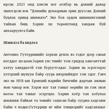
ирсэн. 2023 онд хэлсэн нэг өгүүлбэр нь дэлхий даяар
эшлэгдсэн юм. “Дэлхийн дулаарлын эрин дууссан. Дэлхий
буцлах эринд шилжлээ”. Энэ бол эрдэм шинжилгээний
тайлан биш. Харин хүн төрөлхтөнд хандаж буй
анхааруулга байв.
Шүүмжлэл ба хүндлэл
Антонио Гутерришийг хэрхэн дүгнэх вэ гэдэг дээр санал
нэгддэг хүн цөөн.Зарим улс түүнийг том гүрнүүдэд хангалттай
хатуу ханддаггүй гэж буруутгадаг. Зарим нь эсрэгээрээ
хэтэрхий шулуун байр суурь илэрхийлдэг гэж үздэг. Гэвч
энэ нь НҮБ-ын Ерөнхий нарийн бичгийн даргын ажлын
мөн чанар юм. Хэрэв нэг тал таныг өөрийн хүн гэж үзвэл
нөгөө тал таныг эсэргүүцнэ. Харин хоёр тал хоёулаа
шүүмжилж байвал та төвийг сахисан байр сууриа хадгалж
байж ч мэднэ.Гутерриш яг ийм тэнцвэрийг хадгалахыг