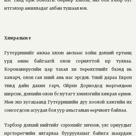
нэг талд орж болохгүй. Өөрөөр хэлбэл, энэ бол хүчээр бус
итгэлээр ажилладаг албан тушаал юм.
Хямралын үе
Гутерришийг ажлаа хүлээн авснаас хойш дэлхий ертөнц
урд өмнө байгаагүй олон сорилттой нүүр туллаа.
Коронавирусийн цар тахал хүн төрөлхтнийг бүхэлд нь
хамарч, олон сая хүний амь нас эрсдэв. Үүний дараа Европ
тивд дайн дахин гарч, Ойрхи Дорнодод мөргөлдөөн
ширүүсэж, дэлхийн олон бүс нутагт хүмүүнлэгийн хямрал өрнөв.
Мөн энэ хугацаанд Гутерришийн дуу хоолой хамгийн их
сонсогдсон асуудал бол уур амьсгалын өөрчлөлт байлаа.
Тэрбээр дэлхий нийтийг сэрээхийг хичээж, улс орнуудыг
нүүрстөрөгчийн ялгарлаа бууруулахыг байнга шаардаж