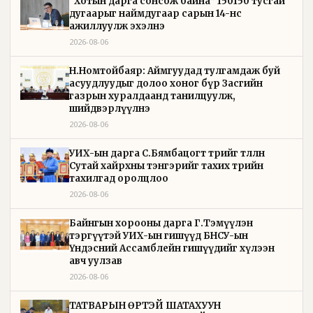
“Хотын дарга сонсож байна” 150150 тусгай
дугаарыг наймдугаар сарын 14-нөөс
ажиллуулж эхэлнэ
2026-08-06
Н.Номтойбаяр: Аймгуудад тулгамдаж буй
асуудлуудыг долоо хоног бүр Засгийн
газрын хуралдаанд танилцуулж,
шийдвэрлүүлнэ
2026-08-06
УИХ-ын дарга С.Бямбацогт төрийг төлөөлөн
Сутай хайрхны тэнгэрийг тахих төрийн
тахилгад оролцлоо
2026-08-06
Байнгын хорооны дарга Г.Тэмүүлэн
тэргүүтэй УИХ-ын гишүүд БНСУ-ын
Үндэсний Ассамблейн гишүүдийг хүлээн
авч уулзав
2026-08-06
ТАТВАРЫН ӨРТЭЙ ШАТАХУУН