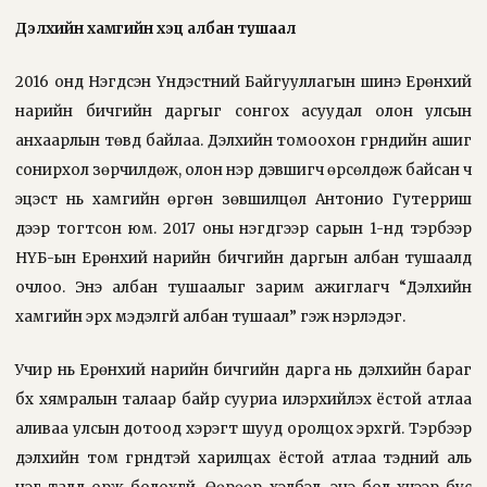
Дэлхийн хамгийн хэцүү албан тушаал
2016 онд Нэгдсэн Үндэстний Байгууллагын шинэ Ерөнхий
нарийн бичгийн даргыг сонгох асуудал олон улсын
анхаарлын төвд байлаа. Дэлхийн томоохон гүрнүүдийн ашиг
сонирхол зөрчилдөж, олон нэр дэвшигч өрсөлдөж байсан ч
эцэст нь хамгийн өргөн зөвшилцөл Антонио Гутерриш
дээр тогтсон юм. 2017 оны нэгдүгээр сарын 1-нд тэрбээр
НҮБ-ын Ерөнхий нарийн бичгийн даргын албан тушаалд
очлоо. Энэ албан тушаалыг зарим ажиглагч “Дэлхийн
хамгийн эрх мэдэлгүй албан тушаал” гэж нэрлэдэг.
Учир нь Ерөнхий нарийн бичгийн дарга нь дэлхийн бараг
бүх хямралын талаар байр сууриа илэрхийлэх ёстой атлаа
аливаа улсын дотоод хэрэгт шууд оролцох эрхгүй. Тэрбээр
дэлхийн том гүрнүүдтэй харилцах ёстой атлаа тэдний аль