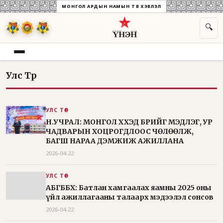
МОНГОЛ АРДЫН НАМЫН ТӨВ ХЭВЛЭЛ
🔍
Улс Төр
УЛС ТӨР
Н.УЧРАЛ: МОНГОЛ ХҮҮХЭД БҮРИЙГ МЭДЛЭГ, УР
ЧАДВАРЫН ХОЦРОГДЛООС ЧӨЛӨӨЛЖ,
БАГШ НАРАА ДЭМЖИЖ АЖИЛЛАНА
2026-04-22
УЛС ТӨР
АБГББХ: Батлан хамгаалах яамны 2025 оны
үйл ажиллагааны талаарх мэдээлэл сонсов
2026-04-22