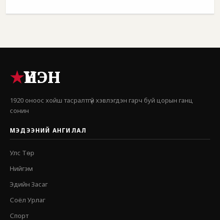
★
ҮНЭН
1920 оноос хойш тасралтгүй хэвлэгдэн гарч буй цорын ганц
сонин
МЭДЭЭНИЙ АНГИЛАЛ
Улс Төр
Нийгэм
Эдийн Засаг
Соёл Урлаг
Спорт