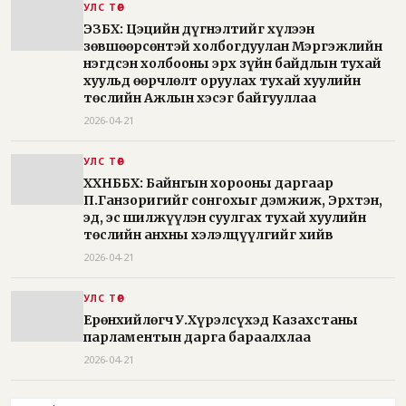
УЛС ТӨР
ЭЗБХ: Цэцийн дүгнэлтийг хүлээн
зөвшөөрсөнтэй холбогдуулан Мэргэжлийн
нэгдсэн холбооны эрх зүйн байдлын тухай
хуульд өөрчлөлт оруулах тухай хуулийн
төслийн Ажлын хэсэг байгууллаа
2026-04-21
УЛС ТӨР
ХХНББХ: Байнгын хорооны даргаар
П.Ганзоригийг сонгохыг дэмжиж, Эрхтэн,
эд, эс шилжүүлэн суулгах тухай хуулийн
төслийн анхны хэлэлцүүлгийг хийв
2026-04-21
УЛС ТӨР
Ерөнхийлөгч У.Хүрэлсүхэд Казахстаны
парламентын дарга бараалхлаа
2026-04-21