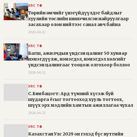
УЛС ТӨР
Төрийн өмчийг үнэгүйдүүлдэг байдлыг
хуулийн төслийн шинэчилсэн найруулгаар
засахаар олон нийтээс санал авч байна
2026-04-22
УЛС ТӨР
Багш, ажилчдын үндсэн цалинг 50 хувиар
нэмэгдүүлж, нэмэгдэл, нэмэгдэл хөлсийг
үндсэн цалингаас тооцож олгохоор боллоо
2026-04-22
УЛС ТӨР
С.Бямбацогт: Ард түмний хүсэж буй
шударга ёсыг тогтооход хууль тогтоох,
шүүх эрх мэдлийн хамтын ажиллагаа чухал
2026-04-22
УЛС ТӨР
Казахстан Улс 2029 он гэхэд бүс нутгийн