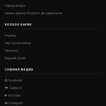
Гадаад мэдээ
Намын даргын бодлого, үйл ажиллагаа
ХОЛБОО БАРИХ
Редакц
Зар сурталчилгаа
Захиалга
Бидний тухай
СОШИАЛ МЕДИА
📘 Facebook
🐦 Twitter/X
▶️ YouTube
📸 Instagram