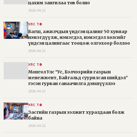
цахим зангилаа төв болно
2026-04-22
УЛС ТӨР
Багш, ажилчдын үндсэн цалинг 50 хувиар
нэмэгдүүлж, нэмэгдэл, нэмэгдэл хөлсийг
үндсэн цалингаас тооцож олгохоор боллоо
2026-04-22
УЛС ТӨР
Монгол Улс “Ус, Бэлчээрийн газрын
менежмент, Байгальд суурилсан шийдэл”
гэсэн гурван санаачилга дэвшүүллээ
2026-04-22
УЛС ТӨР
Засгийн газрын ээлжит хуралдаан болж
байна
2026-04-22