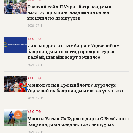
Ерөнхий сайд Н.Учрал баяр наадмын
нээлтэд оролцож, наадамчин олонд
мэндчилгээ дэвшүүлэв
2026-07-11
УЛС ТӨР
УИХ-ын дарга С.Бямбацогт Үндэсний их
баяр наадмын нээлтэд оролцон, сурын
талбай, шагайн асарт зочиллоо
2026-07-11
УЛС ТӨР
Монгол Улсын Ерөнхийлөгч У.Хүрэлсүх
Үндэсний их баяр наадмыг нээж үг хэллээ
2026-07-11
УЛС ТӨР
Монгол Улсын Их Хурлын дарга С.Бямбацогт
баяр наадмын мэндчилгээ дэвшүүлэв
2026-07-11