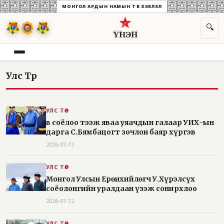
МОНГОЛ АРДЫН НАМЫН ТӨВ ХЭВЛЭЛ
🔍
Улс Төр
УЛС ТӨР
Өв соёлоо тээж яваа уяачдын галаар УИХ-ын
дарга С.Бямбацогт зочлон баяр хүргэв
2026-07-12
УЛС ТӨР
Монгол Улсын Ерөнхийлөгч У.Хүрэлсүх
соёолонгийн уралдаан үзэж сонирхлоо
2026-07-12
УЛС ТӨР