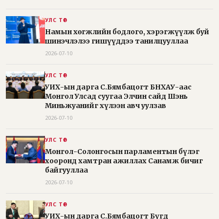
УЛС ТӨР
Намын хөгжлийн бодлого, хэрэгжүүлж буй
шинэчлэлээ гишүүддээ танилцууллаа
2026-07-10
УЛС ТӨР
УИХ-ын дарга С.Бямбацогт БНХАУ-аас
Монгол Улсад суугаа Элчин сайд Шэнь
Миньжуанийг хүлээн авч уулзав
2026-07-10
УЛС ТӨР
Монгол-Солонгосын парламентын бүлэг
хооронд хамтран ажиллах Санамж бичиг
байгууллаа
2026-07-10
УЛС ТӨР
УИХ-ын дарга С.Бямбацогт Бүгд