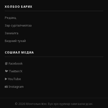
ХОЛБОО БАРИХ
Редакц
Зар сурталчилгаа
Захиалга
Бидний тухай
СОШИАЛ МЕДИА
📘 Facebook
🐦 Twitter/X
▶️ YouTube
📸 Instagram
© 2026 Монголын Үнэн. Бүх эрх хуулиар хамгаалагдсан.