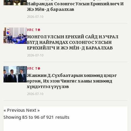
Найрамдах Солонгос Улсын Ерөнхийлөгч И
Жэ Мён-д бараалхав
2026-07-10
УЛС ТӨР
МОНГОЛ УЛСЫН ЕРӨНХИЙ САЙД Н.УЧРАЛ
БҮГД НАЙРАМДАХ СОЛОНГОС УЛСЫН
ЕРӨНХИЙЛӨГЧ И ЖЭ МЁН-Д БАРААЛХАВ
2026-07-10
УЛС ТӨР
Жанжин Д.Сүхбаатарын хөшөөнд цэцэг
өргөж, Их эзэн Чингис хааны хөшөөнд
хүндэтгэл үзүүлэв
2026-07-10
« Previous
Next »
Showing
85
to
96
of
921
results