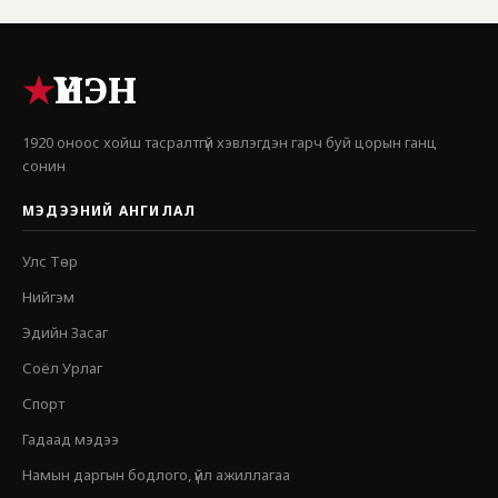
★
ҮНЭН
1920 оноос хойш тасралтгүй хэвлэгдэн гарч буй цорын ганц
сонин
МЭДЭЭНИЙ АНГИЛАЛ
Улс Төр
Нийгэм
Эдийн Засаг
Соёл Урлаг
Спорт
Гадаад мэдээ
Намын даргын бодлого, үйл ажиллагаа