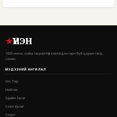
★
ҮНЭН
1920 оноос хойш тасралтгүй хэвлэгдэн гарч буй цорын ганц
сонин
МЭДЭЭНИЙ АНГИЛАЛ
Улс Төр
Нийгэм
Эдийн Засаг
Соёл Урлаг
Спорт