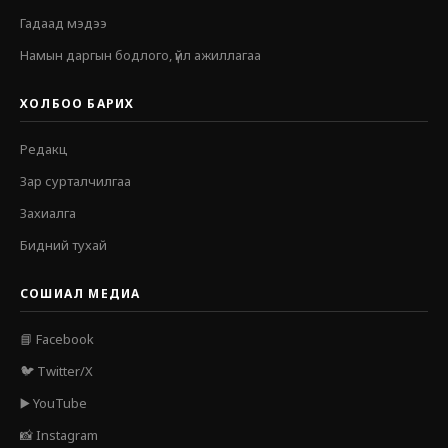
Гадаад мэдээ
Намын даргын бодлого, үйл ажиллагаа
ХОЛБОО БАРИХ
Редакц
Зар сурталчилгаа
Захиалга
Бидний тухай
СОШИАЛ МЕДИА
📘 Facebook
🐦 Twitter/X
▶️ YouTube
📸 Instagram