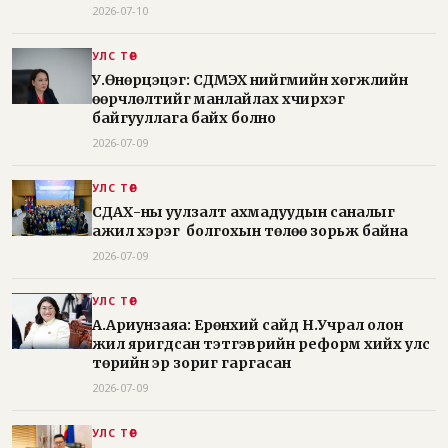
2026-07-10
УЛС ТӨР
У.Өнөрцэцэг: СДМЭХ нийгмийн хөгжлийн
өөрчлөлтийг манлайлах хүчирхэг
байгууллага байх болно
2026-07-09
УЛС ТӨР
СДАХ-ны уулзалт ахмадуудын саналыг
ажил хэрэг болгохын төлөө зорьж байна
2026-07-09
УЛС ТӨР
А.Ариунзаяа: Ерөнхий сайд Н.Учрал олон
жил яригдсан тэтгэврийн реформ хийх улс
төрийн эр зориг гаргасан
2026-07-09
УЛС ТӨР