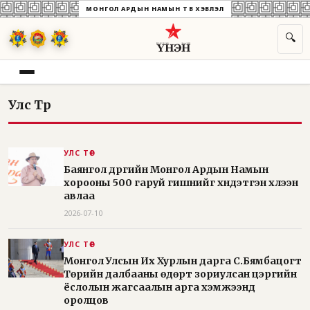
МОНГОЛ АРДЫН НАМЫН ТӨВ ХЭВЛЭЛ
🔍
Улс Төр
УЛС ТӨР
Баянгол дүүргийн Монгол Ардын Намын
хорооны 500 гаруй гишүүнийг хүндэтгэн хүлээн
авлаа
2026-07-10
УЛС ТӨР
Монгол Улсын Их Хурлын дарга С.Бямбацогт
Төрийн далбааны өдөрт зориулсан цэргийн
ёслолын жагсаалын арга хэмжээнд
оролцов