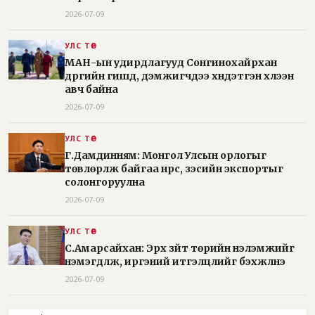
2026-07-09
УЛС ТӨР
МАН-ын удирдлагууд Сонгинохайрхан
дүүргийн гишүүд, дэмжигчдээ хүндэтгэн хүлээн
авч байна
2026-07-09
УЛС ТӨР
Г.Дамдинням: Монгол Улсын орлогыг
төвлөрүүлж байгаа нүүрс, зэсийн экспортыг
солонгоруулна
2026-07-09
УЛС ТӨР
С.Амарсайхан: Эрх зүйт төрийн үнэлэмжийг
нэмэгдүүлж, иргэний итгэлцлийг бэхжүүлнэ
2026-07-09