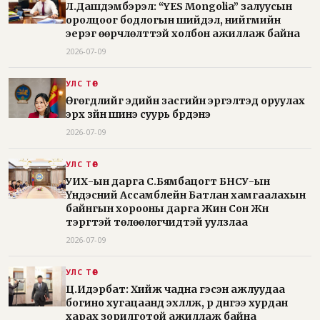
Л.Дашдэмбэрэл: “YES Mongolia” залуусын
оролцоог бодлогын шийдэл, нийгмийн
эерэг өөрчлөлттэй холбон ажиллаж байна
2026-07-09
УЛС ТӨР
Өгөгдлийг эдийн засгийн эргэлтэд оруулах
эрх зүйн шинэ суурь бүрдэнэ
2026-07-09
УЛС ТӨР
УИХ-ын дарга С.Бямбацогт БНСУ-ын
Үндэсний Ассамблейн Батлан хамгаалахын
байнгын хорооны дарга Жин Сон Жүн
тэргүүтэй төлөөлөгчидтэй уулзлаа
2026-07-09
УЛС ТӨР
Ц.Идэрбат: Хийж чадна гэсэн ажлуудаа
богино хугацаанд эхлүүлж, үр дүнгээ хурдан
харах зорилготой ажиллаж байна