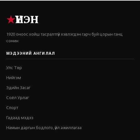
★
ҮНЭН
1920 оноос хойш тасралтгүй хэвлэгдэн гарч буй цорын ганц
сонин
МЭДЭЭНИЙ АНГИЛАЛ
Улс Төр
Нийгэм
Эдийн Засаг
Соёл Урлаг
Спорт
Гадаад мэдээ
Намын даргын бодлого, үйл ажиллагаа