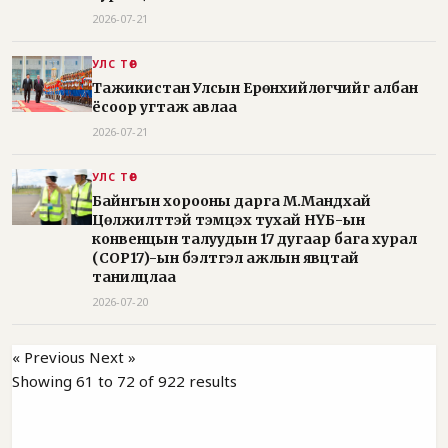
2026-07-21
УЛС ТӨР
Тажикистан Улсын Ерөнхийлөгчийг албан
ёсоор угтаж авлаа
2026-07-21
УЛС ТӨР
Байнгын хорооны дарга М.Мандхай
Цөлжилттэй тэмцэх тухай НҮБ-ын
конвенцын талуудын 17 дугаар бага хурал
(СОР17)-ын бэлтгэл ажлын явцтай
танилцлаа
2026-07-20
« Previous
Next »
Showing
61
to
72
of
922
results