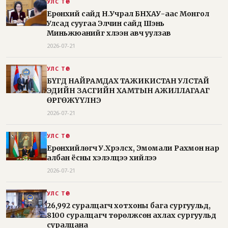
УЛС ТӨР
Ерөнхий сайд Н.Учрал БНХАУ-аас Монгол
Улсад суугаа Элчин сайд Шэнь
Миньжюанийг хүлээн авч уулзав
2026-07-21
УЛС ТӨР
БҮГД НАЙРАМДАХ ТАЖИКИСТАН УЛСТАЙ
ЭДИЙН ЗАСГИЙН ХАМТЫН АЖИЛЛАГААГ
ӨРГӨЖҮҮЛНЭ
2026-07-21
УЛС ТӨР
Ерөнхийлөгч У.Хүрэлсүх, Эмомали Рахмон нар
албан ёсны хэлэлцээ хийлээ
2026-07-21
УЛС ТӨР
26,992 суралцагч хотхоны бага сургуульд,
8100 суралцагч төрөлжсөн ахлах сургуульд
суралцана