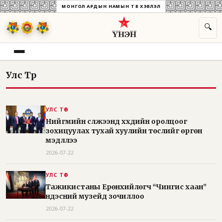
МОНГОЛ АРДЫН НАМЫН ТӨВ ХЭВЛЭЛ
🔍
Улс Төр
УЛС ТӨР
Нийгмийн сүлжээнд хүүхдийн оролцоог
зохицуулах тухай хуулийн төслийг өргөн
мэдүүллээ
2026-07-22
УЛС ТӨР
Тажикистаны Ерөнхийлөгч “Чингис хаан”
үндэсний музейд зочиллоо
2026-07-22