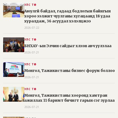
УЛС ТӨР
Аюулгүй байдал, гадаад бодлогын байнгын
хороо ээлжит чуулганы хугацаанд 18 удаа
хуралдаж, 36 асуудал хэлэлцжээ
2026-07-22
УЛС ТӨР
БНХАУ-ын Элчин сайдыг хүлээн авч уулзлаа
2026-07-21
УЛС ТӨР
Монгол, Тажикистаны бизнес форум боллоо
2026-07-21
УЛС ТӨР
Монгол, Тажикистаны хооронд хамтран
ажиллах 11 баримт бичигт гарын үсэг зурлаа
2026-07-21