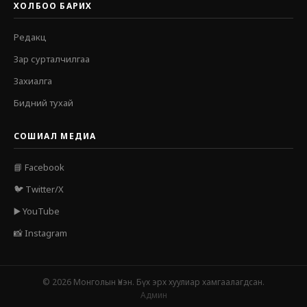
ХОЛБОО БАРИХ
Редакц
Зар сурталчилгаа
Захиалга
Бидний тухай
СОШИАЛ МЕДИА
📘 Facebook
🐦 Twitter/X
▶️ YouTube
📸 Instagram
© 2026 Монголын Үнэн. Бүх эрх хуулиар хамгаалагдсан.
Админ