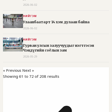
2026-06-02
НИЙГЭМ
Улаанбаатарт 14 хэм дулаан байна
2026-06-02
НИЙГЭМ
Гурван улсын залуучуудыг нэгтгэсэн
Чэндүгийн соёлын зам
2026-05-29
« Previous
Next »
Showing
61
to
72
of
208
results