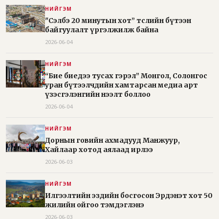
НИЙГЭМ
"Сэлбэ 20 минутын хот” төслийн бүтээн
байгуулалт үргэлжилж байна
2026-06-04
НИЙГЭМ
“Бие биедээ тусах гэрэл” Монгол, Солонгос
уран бүтээлчдийн хамтарсан медиа арт
үзэсгэлэнгийн нээлт боллоо
2026-06-04
НИЙГЭМ
Дорнын говийн ахмадууд Манжуур,
Хайлаар хотод аялаад ирлээ
2026-06-03
НИЙГЭМ
Илгээлтийн эздийн босгосон Эрдэнэт хот 50
жилийн ойгоо тэмдэглэнэ
2026-06-03