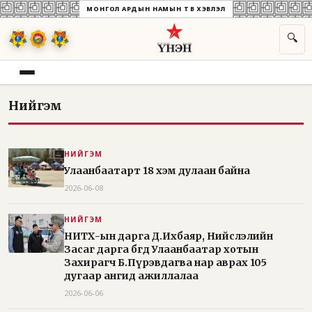
МОНГОЛ АРДЫН НАМЫН ТӨВ ХЭВЛЭЛ
🔍
Нийгэм
НИЙГЭМ
Улаанбаатарт 18 хэм дулаан байна
2026-06-08
НИЙГЭМ
НИТХ-ын дарга Д.Ихбаяр, Нийслэлийн
Засаг дарга бөгөөд Улаанбаатар хотын
Захирагч Б.Пүрэвдагва нар аврах 105
дугаар ангид ажиллалаа
2026-06-06