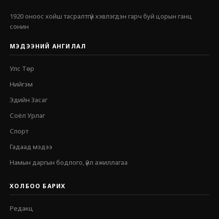
1920 оноос хойш тасралтгүй хэвлэгдэн гарч буй цорын ганц
сонин
МЭДЭЭНИЙ АНГИЛАЛ
Улс Төр
Нийгэм
Эдийн Засаг
Соёл Урлаг
Спорт
Гадаад мэдээ
Намын даргын бодлого, үйл ажиллагаа
ХОЛБОО БАРИХ
Редакц