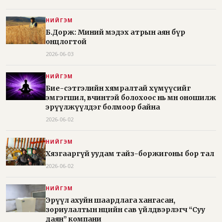
НИЙГЭМ
Б.Дорж: Миний мэдэх атрын аян бүр
онцлогтой
2026-06-03
НИЙГЭМ
Бие-сэтгэлийн хямралтай хүмүүсийг
эмгэгшил, өвчинтэй болохоос нь өмнө оношилж
эрүүлжүүлдэг болмоор байна
2026-06-02
НИЙГЭМ
Хязгааргүй уудам тайз-боржигоны бор тал
2026-06-02
НИЙГЭМ
Эрүүл ахуйн шаардлага хангасан,
зориулалтын нөөцийн сав үйлдвэрлэгч “Суу
даян” компани