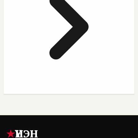
★
ҮНЭН