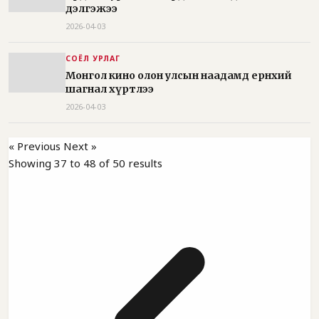
дэлгэжээ
2026-04-03
СОЁЛ УРЛАГ
Монгол кино олон улсын наадамд ерөнхий
шагнал хүртлээ
2026-04-03
« Previous
Next »
Showing
37
to
48
of
50
results