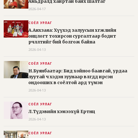
Амьдралд хайртай байх шалтаг
2026-04-17
СОЁЛ УРЛАГ
А.Анхзаяа: Хүүхэд залуусын хөгжлийн
онцлогт тохирсон сургалтаар бодит
өөрчлөлтийг бий болгож байна
2026-04-13
СОЁЛ УРЛАГ
Н.Буянбаатар: Бид хойноо баавгай, урдаа
луутай ч хэдэн зуунаар өвлөгдөөд ирсэн
ондооших өв соёлтой ард түмэн
2026-04-13
СОЁЛ УРЛАГ
Л.Түдэвийн хэмээхүй Ертөнц
2026-04-13
СОЁЛ УРЛАГ