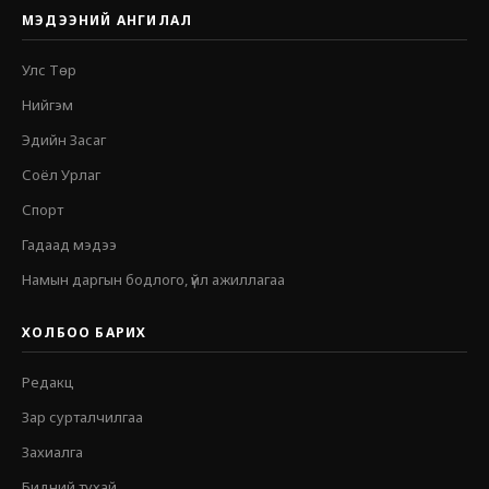
МЭДЭЭНИЙ АНГИЛАЛ
Улс Төр
Нийгэм
Эдийн Засаг
Соёл Урлаг
Спорт
Гадаад мэдээ
Намын даргын бодлого, үйл ажиллагаа
ХОЛБОО БАРИХ
Редакц
Зар сурталчилгаа
Захиалга
Бидний тухай