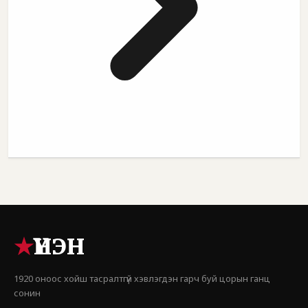
★
ҮНЭН
1920 оноос хойш тасралтгүй хэвлэгдэн гарч буй цорын ганц
сонин