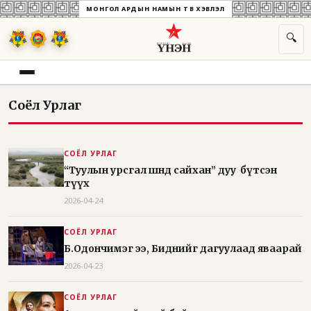
МОНГОЛ АРДЫН НАМЫН ТӨВ ХЭВЛЭЛ
🔍
Соёл Урлаг
СОЁЛ УРЛАГ
“Туулын урсгал шөнөдөө сайхан” дуу бүтсэн
түүх
2026-04-24
СОЁЛ УРЛАГ
Б.Одончимэг ээ, Биднийг дагуулаад яваарай
2026-04-23
СОЁЛ УРЛАГ