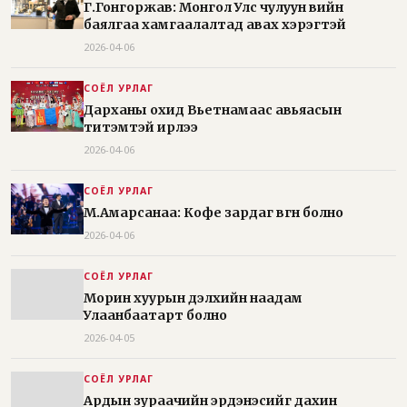
Г.Гонгоржав: Монгол Улс чулуун өвийн
баялгаа хамгаалалтад авах хэрэгтэй
2026-04-06
СОЁЛ УРЛАГ
Дарханы охид Вьетнамаас авьяасын
титэмтэй ирлээ
2026-04-06
СОЁЛ УРЛАГ
М.Амарсанаа: Кофе зардаг өвгөн болно
2026-04-06
СОЁЛ УРЛАГ
Морин хуурын дэлхийн наадам
Улаанбаатарт болно
2026-04-05
СОЁЛ УРЛАГ
Ардын зураачийн эрдэнэсийг дахин