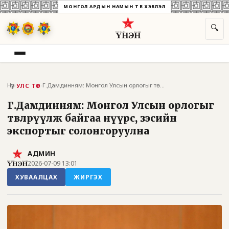
МОНГОЛ АРДЫН НАМЫН ТӨВ ХЭВЛЭЛ
🔍
Нүүр
›
›
Г.Дамдинням: Монгол Улсын орлогыг төвлөр...
УЛС ТӨР
Г.Дамдинням: Монгол Улсын орлогыг
төвлөрүүлж байгаа нүүрс, зэсийн
экспортыг солонгоруулна
АДМИН
2026-07-09 13:01
ХУВААЛЦАХ
ЖИРГЭХ