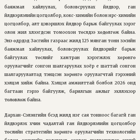
баяжмал хайлуулах, боловсруулах үйлдвэр, ган
үйлдвэрлэлийн цогцолбор, кокс-химийн болон нүүрс-химийн
цогцолбор, алт цэвэршүүлэх үйлдвэр барьж байгуулах зэрэг
олон жил хүлээгдсэн томоохон төслүүдээ хөдөлгөж байна.
Энэ өдрүүдэд Засгийн газраас жилд 125 мянган тонн зэсийн
баяжмал хайлуулах, боловсруулах үйлдвэрийг барьж
байгуулах төслийг хамтран хэрэгжүүлэх хөрөнгө
оруулагчийг сонгон шалгаруулах хоёр үе шаттай сонгон
шалгаруулалтад тэнцсэн хөрөнгө оруулагчтай гэрээний
хэлцэл хийж байна. Хэлцэл амжилттай болбол 2026 онд
багтаан гэрээ байгуулж, барилгын ажлыг эхлүүлэхээр
төлөвлөж байна.
Дархан-Сэлэнгийн бүсэд жилд нэг сая тонноос багагүй ган
үйлдвэрлэх хүчин чадалтай ган үйлдвэрлэлийн цогцолбор
төслийн стратегийн хөрөнгө оруулагчийн технологийн