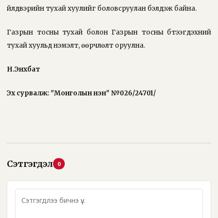
үйлдвэрийн тухай хуулийг боловсруулан бэлдэж байна.
Газрын тосны тухай болон Газрын тосны бүтээгдэхүүний
тухай хуульд нэмэлт, өөрчлөлт оруулна.
Н.Энхбат
Эх сурвалж: "Монголын үнэн" №026/24701/
Сэтгэгдэл
0