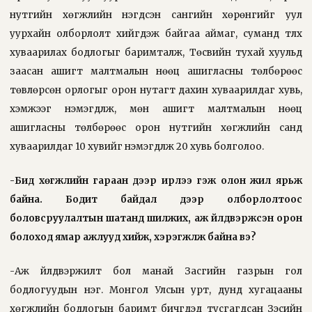
нутгийн хөгжлийн нэгдсэн сангийн хөрөнгийг уул
уурхайн олборлолт хийгдэж байгаа аймаг, суманд түлхүү
хуваарилах бодлогыг баримталж, Төсвийн тухай хуульд
заасан ашигт малтмалын нөөц ашигласны төлбөрөөс
төвлөрсөн орлогыг орон нутагт дахин хуваарилдаг хувь,
хэмжээг нэмэгдүүлж, мөн ашигт малтмалын нөөц
ашигласны төлбөрөөс орон нутгийн хөгжлийн санд
хуваарилдаг 10 хувийг нэмэгдүүлж 20 хувь болголоо.
-Бид хөгжлийн гараан дээр ирлээ гэж олон жил ярьж
байна. Бодит байдал дээр олборлолтоос
боловсруулалтын шатанд шилжих, аж үйлдвэржсэн орон
болоход ямар ажлууд хийж, хэрэгжүүлж байна вэ?
-Аж үйлдвэржилт бол манай Засгийн газрын гол
бодлогуудын нэг. Монгол Улсын урт, дунд хугацааны
хөгжлийн бодлогын баримт бичгүүдэд тусгагдсан Зэсийн