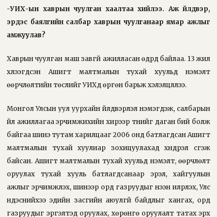
-УИХ-ын хаврын чуулган хаалтаа хийлээ. Аж үйлдвэр,
эрдэс баялгийн салбар хаврын чуулганаар ямар ажлыг
амжуулав?
Хаврын чуулган маш завгүй ажилласан өдрүүд байлаа. 13 жил
хүлээгдсэн Ашигт малтмалын тухай хуульд нэмэлт
өөрчлөлтийн төслийг УИХд өргөн барьж хэлэлцүүллээ.
Монгол Улсын уул уурхайн үйлдвэрлэл нэмэгдэж, салбарын
үйл ажиллагаа эрчимжихийн хирээр түүнийг даган бий болж
байгаа шинэ тутам харилцааг 2006 онд батлагдсан Ашигт
малтмалын тухай хуулиар зохицуулахад хүндрэл үүсгэж
байсан. Ашигт малтмалын тухай хуульд нэмэлт, өөрчлөлт
оруулах тухай хууль батлагдсанаар эрэл, хайгуулын
ажлыг эрчимжүүлэх, шинээр орд газруудыг нээн илрүүлэх, Улс
үндэснийхээ эдийн засгийн аюулгүй байдлыг хангах, орд
газруудыг эргэлтэд оруулах, хөрөнгө оруулалт татах эрх