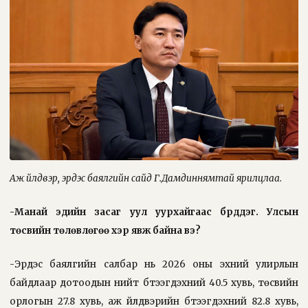
Аж үйлдвэр, эрдэс баялгийн сайд Г.Дамдиннямтай ярилцлаа.
-Манай эдийн засаг уул уурхайгаас бүрддэг. Улсын
төсвийн төлөвлөгөө хэр явж байна вэ?
-Эрдэс баялгийн салбар нь 2026 оны эхний улирлын
байдлаар дотоодын нийт бүтээгдэхүүний 40.5 хувь, төсвийн
орлогын 27.8 хувь, аж үйлдвэрийн бүтээгдэхүүний 82.8 хувь,