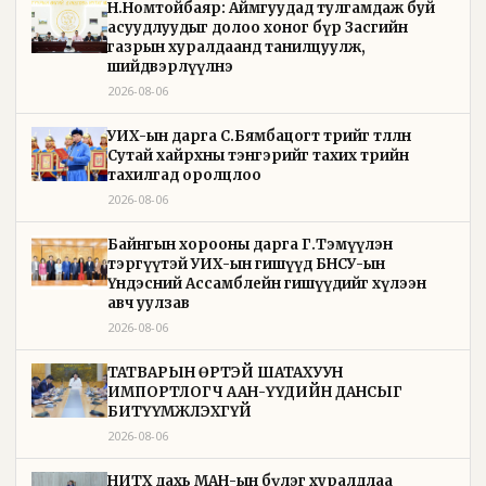
Н.Номтойбаяр: Аймгуудад тулгамдаж буй
асуудлуудыг долоо хоног бүр Засгийн
газрын хуралдаанд танилцуулж,
шийдвэрлүүлнэ
2026-08-06
УИХ-ын дарга С.Бямбацогт төрийг төлөөлөн
Сутай хайрхны тэнгэрийг тахих төрийн
тахилгад оролцлоо
2026-08-06
Байнгын хорооны дарга Г.Тэмүүлэн
тэргүүтэй УИХ-ын гишүүд БНСУ-ын
Үндэсний Ассамблейн гишүүдийг хүлээн
авч уулзав
2026-08-06
ТАТВАРЫН ӨРТЭЙ ШАТАХУУН
ИМПОРТЛОГЧ ААН-ҮҮДИЙН ДАНСЫГ
БИТҮҮМЖЛЭХГҮЙ
2026-08-06
НИТХ дахь МАН-ын бүлэг хуралдлаа