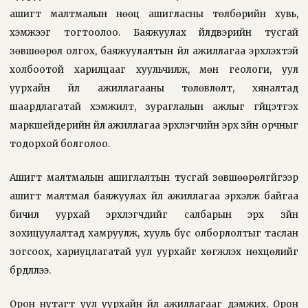
ашигт малтмалын нөөц ашигласны төлбөрийн хувь,
хэмжээг тогтоолоо. Баяжуулах үйлдвэрийн тусгай
зөвшөөрөл олгох, баяжуулалтын үйл ажиллагаа эрхлэхтэй
холбоотой харилцааг хуульчилж, мөн геологи, уул
уурхайн үйл ажиллагааны төлөвлөлт, хяналтад
шаардлагатай хэмжилт, зураглалын ажлыг гүйцэтгэх
маркшейдерийн үйл ажиллагаа эрхлэгчийн эрх зүйн орчныг
тодорхой болголоо.
Ашигт малтмалын ашиглалтын тусгай зөвшөөрөлгүйгээр
ашигт малтмал баяжуулах үйл ажиллагаа эрхэлж байгаа
бичил уурхай эрхлэгчдийг салбарын эрх зүйн
зохицуулалтад хамруулж, хууль бус олборлолтыг таслан
зогсоох, хариуцлагатай уул уурхайг хөгжүүлэх нөхцөлийг
бүрдүүллээ.
Орон нутагт уул уурхайн үйл ажиллагааг дэмжих, Орон