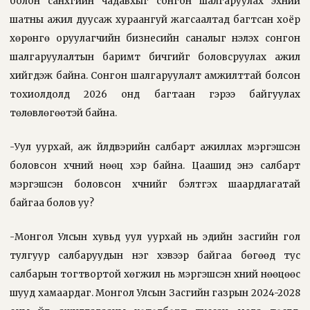
болон санхүүгийн чадавхыг сонгон шалгаруулах эхний
шатны ажил дуусаж хураангуй жагсаалтад багтсан хоёр
хөрөнгө оруулагчийн бизнесийн саналыг үнэлэх сонгон
шалгаруулалтын баримт бичгийг боловсруулах ажил
хийгдэж байна. Сонгон шалгаруулалт амжилттай болсон
тохиолдолд 2026 онд багтаан гэрээ байгуулах
төлөвлөгөөтэй байна.
-Уул уурхай, аж үйлдвэрийн салбарт ажиллах мэргэшсэн
боловсон хүчний нөөц хэр байна. Цаашид энэ салбарт
мэргэшсэн боловсон хүчнийг бэлтгэх шаардлагатай
байгаа болов уу?
-Монгол Улсын хувьд уул уурхай нь эдийн засгийн гол
тулгуур салбаруудын нэг хэвээр байгаа бөгөөд тус
салбарын тогтвортой хөгжил нь мэргэшсэн хүний нөөцөөс
шууд хамаардаг. Монгол Улсын Засгийн газрын 2024-2028