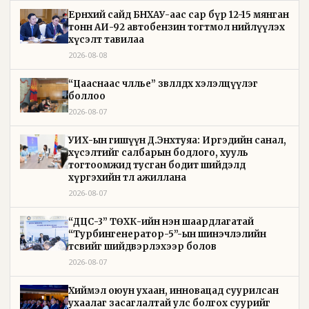
Ерөнхий сайд БНХАУ-аас сар бүр 12-15 мянган
тонн АИ-92 автобензин тогтмол нийлүүлэх
хүсэлт тавилаа
2026-08-08
“Цааснаас чөлөөлье” зөвлөлдөх хэлэлцүүлэг
боллоо
2026-08-07
УИХ-ын гишүүн Д.Энхтуяа: Иргэдийн санал,
хүсэлтийг салбарын бодлого, хууль
тогтоомжид тусган бодит шийдэлд
хүргэхийн төлөө ажиллана
2026-08-07
“ДЦС-3” ТӨХК-ийн нэн шаардлагатай
“Турбингенератор-5”-ын шинэчлэлийн
төсвийг шийдвэрлэхээр болов
2026-08-07
Хиймэл оюун ухаан, инновацад суурилсан
ухаалаг засаглалтай улс болгох суурийг