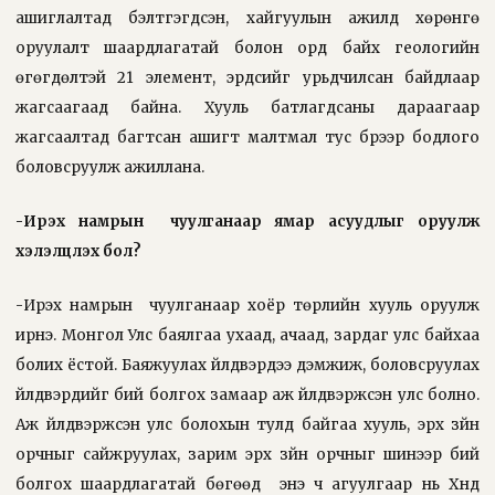
ашиглалтад бэлтгэгдсэн, хайгуулын ажилд хөрөнгө
оруулалт шаардлагатай болон орд байх геологийн
өгөгдөлтэй 21 элемент, эрдсийг урьдчилсан байдлаар
жагсаагаад байна. Хууль батлагдсаны дараагаар
жагсаалтад багтсан ашигт малтмал тус бүрээр бодлого
боловсруулж ажиллана.
-Ирэх намрын
чуулганаар ямар асуудлыг оруулж
хэлэлцүүлэх бол?
-Ирэх намрын
чуулганаар хоёр төрлийн хууль оруулж
ирнэ. Монгол Улс баялгаа ухаад, ачаад, зардаг улс байхаа
болих ёстой. Баяжуулах үйлдвэрүүдээ дэмжиж, боловсруулах
үйлдвэрүүдийг бий болгох замаар аж үйлдвэржсэн улс болно.
Аж үйлдвэржсэн улс болохын тулд байгаа хууль, эрх зүйн
орчныг сайжруулах, зарим эрх зүйн орчныг шинээр бий
болгох шаардлагатай бөгөөд
энэ ч агуулгаар нь Хүнд