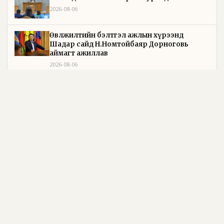
2026-08-06
Өвөлжилтийн бэлтгэл ажлын хүрээнд
Шадар сайд Н.Номтойбаяр Дорноговь
аймагт ажиллав
2026-08-06
Өвөлжилтийн бэлтгэл ажлын хүрээнд
Шадар сайд Н.Номтойбаяр Дорнод аймагт
ажиллав
2026-08-05
УИХ-ын дарга С.Бямбацогт Зүүн Азийн
эрэгтэйчүүдийн волейболын аварга
шалгаруулах тэмцээнийг нээж, баг
тамирчдад амжилт хүслээ
2026-08-05
Бүх шатанд хэмнэлтийн горимд шилжиж,
найр наадам, зөвлөгөөн, гадаад томилолтыг
хориглолоо
2026-08-05