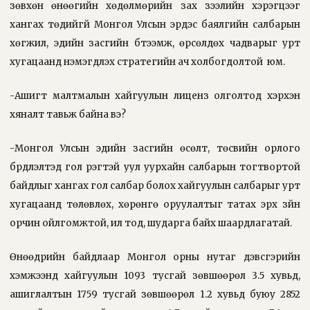
зөвхөн өнөөгийн хөдөлмөрийн зах зээлийн хэрэгцээг
хангах төдийгүй Монгол Улсын эрдэс баялгийн салбарын
хөгжил, эдийн засгийн бүтээмж, өрсөлдөх чадварыг урт
хугацаанд нэмэгдүүлэх стратегийн ач холбогдолтой
юм.
-Ашигт малтмалын хайгуулын лиценз олголтод хэрхэн
хяналт тавьж байна вэ?
-Монгол Улсын эдийн засгийн өсөлт, төсвийн орлого
бүрдүүлэлтэд гол үүрэгтэй уул уурхайн салбарын тогтвортой
байдлыг хангах гол салбар болох хайгуулын салбарыг урт
хугацаанд төлөвлөх, хөрөнгө оруулалтыг татах эрх зүйн
орчин ойлгомжтой, ил тод, шударга байх шаардлагатай.
Өнөөдрийн байдлаар Монгол орны нутаг дэвсгэрийн
хэмжээнд хайгуулын 1093 тусгай зөвшөөрөл 3.5 хувьд,
ашиглалтын 1759 тусгай зөвшөөрөл 1.2 хувьд буюу 2852