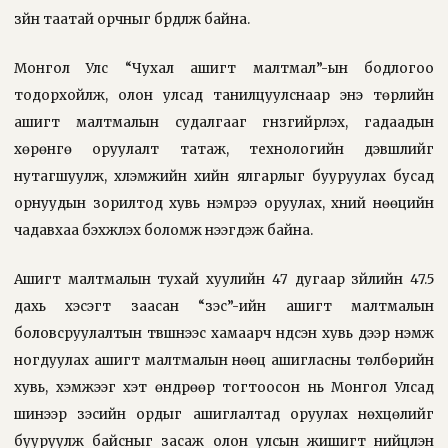
зүйн таатай орчныг бүрдүүлж байна.
Монгол Улс “Чухал ашигт малтмал”-ын бодлогоо
тодорхойлж, олон улсад танилцуулснаар энэ төрлийн
ашигт малтмалын судалгааг гүнзгийрүүлэх, гадаадын
хөрөнгө оруулалт татаж, технологийн дэвшлийг
нутагшуулж, хүлэмжийн хийн ялгарлыг бууруулах бусад
орнуудын зорилтод хувь нэмрээ оруулах, хүний нөөцийн
чадавхаа бэхжүүлэх боломж нээгдэж байна.
Ашигт малтмалын тухай хуулийн 47 дугаар зүйлийн 47.5
дахь хэсэгт заасан “зэс”-ийн ашигт малтмалын
боловсруулалтын түвшнээс хамаарч үндсэн хувь дээр нэмж
ногдуулах ашигт малтмалын нөөц ашигласны төлбөрийн
хувь, хэмжээг хэт өндрөөр тогтоосон нь Монгол Улсад
шинээр зэсийн ордыг ашиглалтад оруулах нөхцөлийг
бууруулж байсныг засаж олон улсын жишигт нийцүүлэн