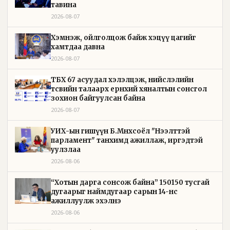
тавина
2026-08-07
Хэмнэж, ойлголцож байж хэцүү цагийг
хамтдаа давна
2026-08-07
ТБХ 67 асуудал хэлэлцэж, нийслэлийн
төсвийн талаарх ерөнхий хяналтын сонсгол
зохион байгуулсан байна
2026-08-07
УИХ-ын гишүүн Б.Мөнхсоёл "Нээлттэй
парламент" танхимд ажиллаж, иргэдтэй
уулзлаа
2026-08-06
“Хотын дарга сонсож байна” 150150 тусгай
дугаарыг наймдугаар сарын 14-нөөс
ажиллуулж эхэлнэ
2026-08-06