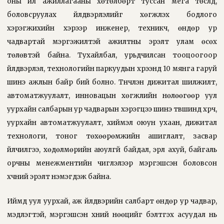
оны үйл ажиллагааны хөтөлбөрт туссан мега төслүүд,
боловсруулах үйлдвэрлэлийг хөгжүүлэх бодлого
хэрэгжихийн хэрээр инженер, техникч, өндөр ур
чадвартай мэргэжилтэй ажилтны эрэлт улам өсөх
төлөвтэй байна. Тухайлбал, урьдчилсан тооцоогоор
үйлдвэрлэл, технологийн паркуудын хүрээнд 10 мянга гаруй
шинэ ажлын байр бий болно. Түүнчлэн дижитал шилжилт,
автоматжуулалт, инновацын хөгжлийн нөлөөгөөр уул
уурхайн салбарын ур чадварын хэрэгцээ шинэ түвшинд хүрч,
уурхайн автоматжуулалт, хиймэл оюун ухаан, дижитал
технологи, тоног төхөөрөмжийн ашиглалт, засвар
үйлчилгээ, хөдөлмөрийн аюулгүй байдал, эрүүл ахуй, байгаль
орчны менежментийн чиглэлээр мэргэшсэн боловсон
хүчний эрэлт нэмэгдэж байна.
Иймд уул уурхай, аж үйлдвэрийн салбарт өндөр ур чадвар,
мэдлэгтэй, мэргэшсэн хүний нөөцийг бэлтгэх асуудал нь