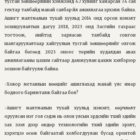
тусгай зөвшөөрлийн хэмжээнд 4.7 хувийг хамарсан 7.4 сая
гектар талбайд манай салбар үйл ажиллагаа эрхэлж байна.
Ашигт малтмалын тухай хуульд 2014 онд орсон нэмэлт
зохицуулалтын дагуу 2018, 2023 онд Засгийн газраас
тогтоож, нийтэд зарласан талбайд сонгон
шалгаруулалтаар хайгуулын тусгай зөвшөөрлийг олгож
байгаа бөгөөд 2023 оноос төрийн худалдан авах
ажиллагааны цахим сайтаар дамжуулан цахим хэлбэрээр
зохион байгуулж байна.
-Ховор металлын нөөцийг ашиглахад манай улс ямар
бодлого баримталж байгаа бол?
-Ашигт малтмалын тухай хуульд нэмэлт, өөрчлөлт
оруулсан нэг гол сэдэв нь олон улсын эрдсийн түүхий эдийн
зах зээл дээр өндөр технологийн түүхий эдийн эрэлт,
хэрэгцээ өсөж байгаатай холбогдуулан бусад оронтой