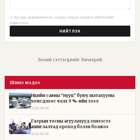
⚠️ Бусдыг доромжилсон, садар самуун агуулга нийтлэхийг
хориглоно
НИЙТЛЭХ
Эхний сэтгэгдлийг бичээрэй.
Шинэ мэдээ
Нөөцийн савны “нууц” буюу шатахууны
хомсдлоос чөлөөлөх 9 %-ийн зээл
2026-08-09
Газрын тосны агуулахууд эхнээсээ
ашиглалтад ороход бэлэн болжээ
2026-08-08