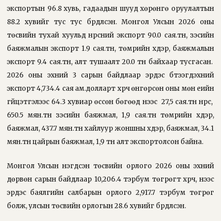
экспортын 96.8 хувь, гадаадын шууд хөрөнгө оруулалтын
88.2 хувийг тус тус бүрдүүлсэн. Монгол Улсын 2026 оны
төсвийн тухай хуульд нүүрсний экспорт 90.0 сая.тн, зэсийн
баяжмалын экспорт 1.9 сая.тн, төмрийн хүдэр, баяжмалын
экспорт 9.4 сая.тн, алт тушаалт 20.0 тн байхаар тусгасан.
2026 оны эхний 3 сарын байдлаар эрдэс бүтээгдэхүүний
экспорт 4,734.4 сая ам.долларт хүрч өнгөрсөн оны мөн үеийн
гүйцэтгэлээс 64.3 хувиар өссөн бөгөөд үүнээс
27,5 сая.тн нүүрс,
650.5 мян.тн зэсийн баяжмал, 1,9 сая.тн төмрийн хүдэр,
баяжмал, 437.7 мян.тн хайлуур жоншны хүдэр, баяжмал, 34.1
мян.тн цайрын баяжмал, 1,9 тн алт экспортолсон байна.
Монгол Улсын нэгдсэн төсвийн орлого 2026 оны эхний
дөрвөн сарын байдлаар 10,206.4 тэрбум төгрөгт хүрч, үүнээс
эрдэс баялгийн салбарын орлого 2,917.7 тэрбум төгрөг
болж, улсын төсвийн орлогын 28.6 хувийг бүрдүүлсэн.