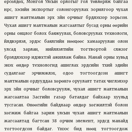
өрсөлдөх, Монгол Улсын орлогыг гол төвлөрүүлж байгаа
нүүрс, зэсийн экспортыг солонгоруулах зорилгоор чухал
ашигт малтмалын эрх зүйн орчныг бүрдүүлэхээр зорьсон.
Чухал ашигт малтмалын жагсаалтыг бусад орны өөрийн
орны онцлог болох баяжуулах, боловсруулах технологи,
үйлдвэрлэл, эрдэс баялгийн нөөцөөс хамааруулан олон
улсад зарлан, нийлүүлэлтийн тогтвортой сүлжээг
бүрэлдүүлэхээр идэвхтэй ажиллаж байна. Манай орны хувьд
энэхүү өндөр технологид ашиглах эрдсийн түүхий эдийн
судалгааг эрчимжүүлэх, одоо тогтоогдсон ашигт
малтмалын ордууддаа хөрөнгө оруулалт татах чиглэлээр
эрх зүйн орчныг боловсруулж, чухал ашигт малтмалын
жагсаалтаа Засгийн газар баталдаг байхаар хуульд
тусгасан. Өнөөгийн байдлаар өндөр хөгжилтэй болон
хөгжиж байгаа зарим улсын чухал ашигт малтмалын
жагсаалтад багтсан 38 орчим элемент, эрдсүүд манайд
тогтоогдсон байдаг. Үүнээс бид нөөц тогтоогдож