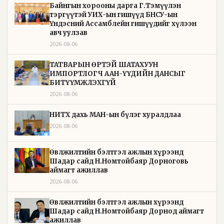
Байнгын хорооны дарга Г.Тэмүүлэн
тэргүүтэй УИХ-ын гишүүд БНСУ-ын
Үндэсний Ассамблейн гишүүдийг хүлээн
авч уулзав
2026-08-06
ТАТВАРЫН ӨРТЭЙ ШАТАХУУН
ИМПОРТЛОГЧ ААН-ҮҮДИЙН ДАНСЫГ
БИТҮҮМЖЛЭХГҮЙ
2026-08-06
НИТХ дахь МАН-ын бүлэг хуралдлаа
2026-08-06
Өвөлжилтийн бэлтгэл ажлын хүрээнд
Шадар сайд Н.Номтойбаяр Дорноговь
аймагт ажиллав
2026-08-06
Өвөлжилтийн бэлтгэл ажлын хүрээнд
Шадар сайд Н.Номтойбаяр Дорнод аймагт
ажиллав