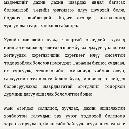
мэдээллийг дахин дахин шаардах явдал багасах
боломжтой. Төрийн үйлчилгээ илүү шуурхай болж,
бодлого, шийдвэрийг бодит өгөгдөл, нотолгоонд
тулгуурлан гаргах нөхцөл сайжирна.
Хувийн хэвшлийн хувьд чанартай өгөгдлийг хуульд
нийцсэн нөхцөлөөр ашиглан шинэ бүтээгдэхүүн, үйлчилгээ
хөгжүүлэх, хэрэглэгчийн хэрэгцээг илүү оновчтой
тодорхойлох боломж нэмэгдэнэ. Гарааны бизнес, судлаач,
их сургууль, технологийн компаниуд хиймэл оюун,
санхүүгийн технологи болон бусад инновацын шийдэл
боловсруулахад шаардлагатай өгөгдлийг тодорхой
дүрмийн дагуу ашиглах боломжтой болно.
Мөн өгөгдөл солилцох, зуучлах, дахин ашиглахтай
холбоотой талуудын эрх, үүрэг тодорхой болсноор
хөрөнгө оруулагч, бизнесийн байгууллагуудад тулгардаг