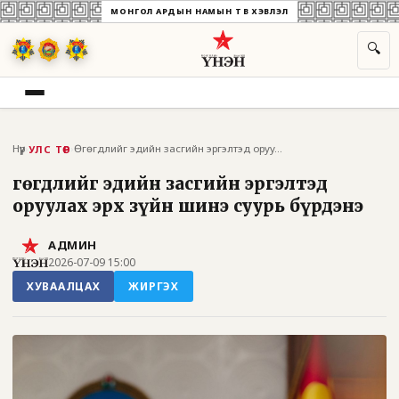
МОНГОЛ АРДЫН НАМЫН ТӨВ ХЭВЛЭЛ
🔍
Нүүр
›
›
Өгөгдлийг эдийн засгийн эргэлтэд оруулах...
УЛС ТӨР
Өгөгдлийг эдийн засгийн эргэлтэд
оруулах эрх зүйн шинэ суурь бүрдэнэ
АДМИН
2026-07-09 15:00
ХУВААЛЦАХ
ЖИРГЭХ