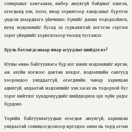
сонирхлыг хамгаалах, кибер аюулгүй байдлыг хангах,
өгөгдөлд хэн, хэзээ, ямар зорилгоор хандсаныг бүртгэх
үндсэн шаардлага үйлчилнэ. Хүнийг дахин тодорхойлох,
нууц мэдээллийг бусад эх сурвалжтай нэгтгэн сэргээх
зэрэг үйлдлийг хориглохоор төсөлд тусгажээ.
Хууль батлагдсанаар ямар асуудлыг шийдэх вэ?
Юуны өмнө байгууллага бүр нэг ижил мэдээллийг иргэн,
аж ахуйн нэгжээс давтан нэхдэг, мэдээллийн сангууд
хоорондоо уялддаггүй, өгөгдлийн чанар харилцан
адилгүй, алдаатай мэдээллийг хэн засах нь тодорхой бус
зэрэг нийтлэг хүндрэлүүдийг шийдвэрлэх эрх зүйн үндэс
бүрдэнэ.
Төрийн байгууллагуудын өгөгдөл аюулгүй, харилцан
уялдаатай солилцогдсоноор иргэдээс өмнө нь төрд өгсөн