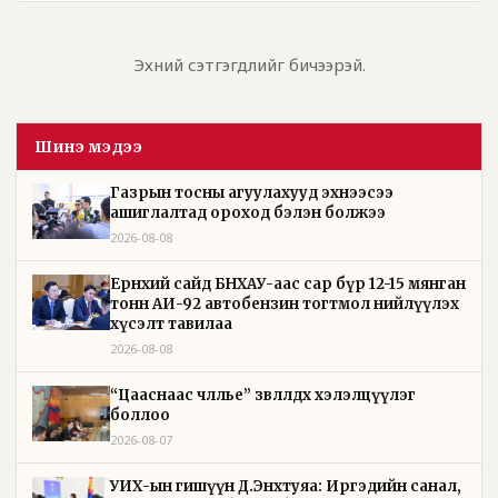
Эхний сэтгэгдлийг бичээрэй.
Шинэ мэдээ
Газрын тосны агуулахууд эхнээсээ
ашиглалтад ороход бэлэн болжээ
2026-08-08
Ерөнхий сайд БНХАУ-аас сар бүр 12-15 мянган
тонн АИ-92 автобензин тогтмол нийлүүлэх
хүсэлт тавилаа
2026-08-08
“Цааснаас чөлөөлье” зөвлөлдөх хэлэлцүүлэг
боллоо
2026-08-07
УИХ-ын гишүүн Д.Энхтуяа: Иргэдийн санал,