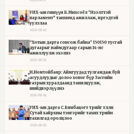
УИХ-ын гишүүн Б.Мөнхсоёл "Нээлттэй
парламент" танхимд ажиллаж, иргэдтэй
уулзлаа
2026-08-06
“Хотын дарга сонсож байна” 150150 тусгай
дугаарыг наймдугаар сарын 14-нөөс
ажиллуулж эхэлнэ
2026-08-06
Н.Номтойбаяр: Аймгуудад тулгамдаж буй
асуудлуудыг долоо хоног бүр Засгийн
газрын хуралдаанд танилцуулж,
шийдвэрлүүлнэ
2026-08-06
УИХ-ын дарга С.Бямбацогт төрийг төлөөлөн
Сутай хайрхны тэнгэрийг тахих төрийн
тахилгад оролцлоо
2026-08-06