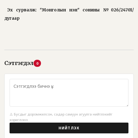
Эх сурвалж: "Монголын үнэн" сонины №026/24701/
дугаар
Сэтгэгдэл
0
⚠️ Бусдыг доромжилсон, садар самуун агуулга нийтлэхийг
хориглоно
НИЙТЛЭХ