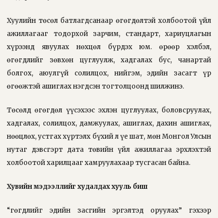
Хуулийн төсөл батлагдсанаар өгөгдөлтэй холбоотой үйл
ажиллагааг тодорхой зарчим, стандарт, хариуцлагын
хүрээнд явуулах нөхцөл бүрдэх юм. Өөрөөр хэлбэл,
өгөгдлийг зөвхөн цуглуулж, хадгалах бус, чанартай
болгох, аюулгүй солилцох, нийгэм, эдийн засагт үр
өгөөжтэй ашиглах нэгдсэн тогтолцоонд шилжинэ.
Төсөлд өгөгдөл үүсэхээс эхлэн цуглуулах, боловсруулах,
хадгалах, солилцох, дамжуулах, ашиглах, дахин ашиглах,
нөөцлөх, устгах хүртэлх бүхий л үе шат, мөн Монгол Улсын
нутаг дэвсгэрт дата төвийн үйл ажиллагаа эрхлэхтэй
холбоотой харилцааг хамруулахаар тусгасан байна.
Хувийн мэдээллийг худалдах хууль биш
“Өгөгдлийг эдийн засгийн эргэлтэд оруулах” гэхээр