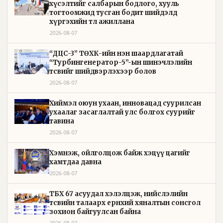
хүсэлтийг салбарын бодлого, хууль
тогтоомжид тусган бодит шийдэлд
хүргэхийн төлөө ажиллана
2026-08-07
“ДЦС-3” ТӨХК-ийн нэн шаардлагатай
“Турбингенератор-5”-ын шинэчлэлийн
төсвийг шийдвэрлэхээр болов
2026-08-07
Хиймэл оюун ухаан, инновацад суурилсан
ухаалаг засаглалтай улс болгох суурийг
тавина
2026-08-07
Хэмнэж, ойлголцож байж хэцүү цагийг
хамтдаа давна
2026-08-07
ТБХ 67 асуудал хэлэлцэж, нийслэлийн
төсвийн талаарх ерөнхий хяналтын сонсгол
зохион байгуулсан байна
2026-08-07