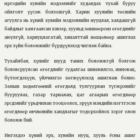
иргэдийн хувийн мэдээллийг худалдах тухай буруу
ойлголт үүсэж болзошгүй. Харин хуулийн төслийн
агуулга нь хүний хувийн мэдээллийн нууцлал, халдашгүй
байдлыг хамгаалсан хэвээр, хуульд зөвшөөрсөн өгөгдлийг
аюулгүй, хариуцлагатай, хяналттай нөхцөлөөр ашиглах
эрх зүйн боломжийг бүрдүүлэхэд чиглэж байна.
Тухайлбал, хүнийг шууд таних боломжгүй болгож
боловсруулсан өгөгдлийг судалгаа шинжилгээ, инновац,
бүтээгдэхүүн, үйлчилгээ хөгжүүлэхэд ашиглаж болно.
Замын хөдөлгөөний өгөгдөлд тулгуурлан түгжрэлийг
бууруулах, газар тариалан, цаг агаарын өгөгдлөөр
эрсдэлийг урьдчилан тооцоолох, эрүүл мэндийн нэгтгэсэн
өгөгдлөөр өвчлөлийн хандлагыг тодорхойлох зэрэг олон
боломж бий.
Ингэхдээ хүний эрх, хувийн нууц, хууль ёсны ашиг