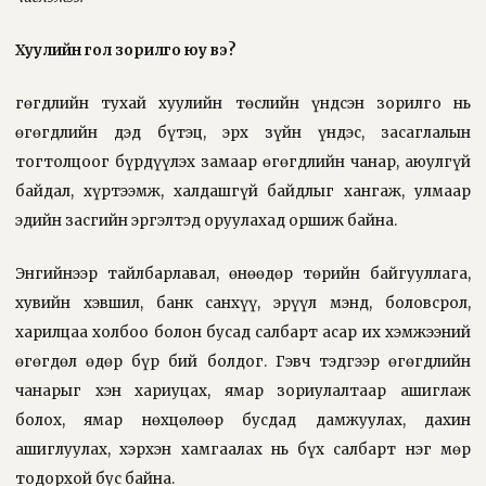
Хуулийн гол зорилго юу вэ?
Өгөгдлийн тухай хуулийн төслийн үндсэн зорилго нь
өгөгдлийн дэд бүтэц, эрх зүйн үндэс, засаглалын
тогтолцоог бүрдүүлэх замаар өгөгдлийн чанар, аюулгүй
байдал, хүртээмж, халдашгүй байдлыг хангаж, улмаар
эдийн засгийн эргэлтэд оруулахад оршиж байна.
Энгийнээр тайлбарлавал, өнөөдөр төрийн байгууллага,
хувийн хэвшил, банк санхүү, эрүүл мэнд, боловсрол,
харилцаа холбоо болон бусад салбарт асар их хэмжээний
өгөгдөл өдөр бүр бий болдог. Гэвч тэдгээр өгөгдлийн
чанарыг хэн хариуцах, ямар зориулалтаар ашиглаж
болох, ямар нөхцөлөөр бусдад дамжуулах, дахин
ашиглуулах, хэрхэн хамгаалах нь бүх салбарт нэг мөр
тодорхой бус байна.