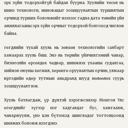
эрх зүйн тодорхойгүй байдал буурна. Хуулийн төсөл нь
шинэ технологи, инновацыг зохицуулалтын туршилтын
орчинд турших боломжийг нээхээс гадна дата төвийн үйл
ажиллагааны эрх зүйн орчныг тодорхой болгоход чиглэж
байна.
Өгөгдлийн тухай хууль нь зөвхөн технологийн салбарт
хамаарах хууль биш. Энэ нь төрийн үйлчилгээний чанар,
бизнесийн өрсөлдөх чадвар, шинжлэх ухааны судалгаа,
хиймэл оюуны хөгжил, хөрөнгө оруулалтын орчин, улмаар
иргэдийн өдөр тутмын амьдралд шууд нөлөөлөх суурь
зохицуулалт юм.
Хууль батлагдаж, үр дүнтэй хэрэгжсэнээр Монгол Улс
өгөгдлийг зүгээр нэг хадгалдаг бус, хамгаалж,
чанаржуулж, үнэ цэн бүтээхэд ашигладаг тогтолцоонд
шилжих боломж нээгдэнэ.