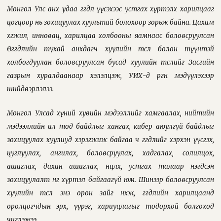
Монгол Улс анх удаа өгөгдөл үүсэхээс устгах хүртэлх харилцааг
цогцоор нь зохицуулах хуультай болохоор зорьж байна. Цахим
хөгжил, инновац, харилцаа холбооны яамнаас боловсруулсан
Өгөгдлийн тухай анхдагч хуулийн төсөл болон түүнтэй
холбогдуулан боловсруулсан бусад хуулийн төслийг Засгийн
газрын хуралдаанаар хэлэлцэж, УИХ-д өргөн мэдүүлэхээр
шийдвэрлэлээ.
Монгол Улсад хүний хувийн мэдээллийг хамгаалах, нийтийн
мэдээллийн ил тод байдлыг хангах, кибер аюулгүй байдлыг
зохицуулах хуулиуд хэрэгжиж байгаа ч өгөгдлийг хэрхэн үүсгэх,
цуглуулах, ангилах, боловсруулах, хадгалах, солилцох,
ашиглах, дахин ашиглах, нөөцлөх, устгах талаар нэгдсэн
зохицуулалт өнөөг хүртэл байгаагүй юм. Шинээр боловсруулсан
хуулийн төсөл энэ орон зайг нөхөж, өгөгдлийн харилцаанд
оролцогчдын эрх, үүрэг, хариуцлагыг тодорхой болгоход
чиглэжээ.