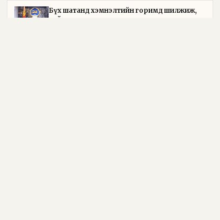
Бүх шатанд хэмнэлтийн горимд шилжиж,
найр наадам, зөвлөгөөн, гадаад томилолтыг
хориглолоо
2026-08-05
Төрийн байгуулалтын байнгын хороо 23 удаа
хуралдаж, 72 асуудлыг хэлэлцэж, 4 хуулийн
төсөл, УИХ-ын тогтоолын 16 төслийг
батлуулжээ
2026-08-05
Байнгын хорооны дарга М.Мандхай
Камбожийн Хааны Академийн
ерөнхийлөгчийг хүлээн авч уулзлаа
2026-08-05
Т.Батмөнх: “Эрдэнэт үйлдвэр”-ийн ирээдүй
баталгаатай болсон
2026-08-05
Зүйр цэцэн үгс бол нийгмийн ухамсар,
хүний сэтгэлгээн дэх шижир алт юм