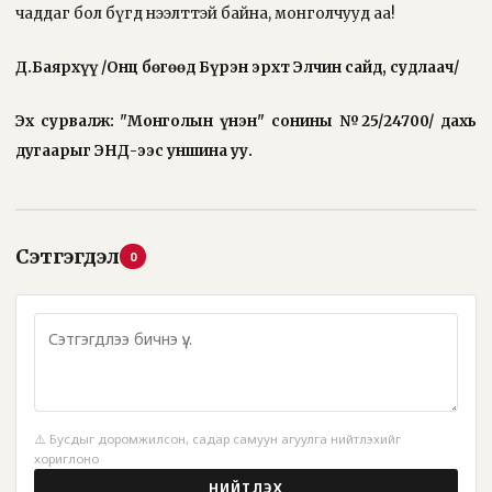
чаддаг бол бүгд нээлттэй байна, монголчууд аа!
Д.Баярхүү /Онц бөгөөд Бүрэн эрхт Элчин сайд, судлаач/
Эх сурвалж: "Монголын үнэн" сонины №25/24700/ дахь
дугаарыг
ЭНД
-ээс уншина уу.
Сэтгэгдэл
0
⚠️ Бусдыг доромжилсон, садар самуун агуулга нийтлэхийг
хориглоно
НИЙТЛЭХ