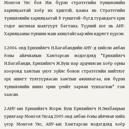
Монгол Улс бол Иж бүрэн стратегийн түншлэлийн
харилцаатай хоёр их хөрштэй, цаана нь Стратегийн
түншлэлийн харилцаатай 8 түнштэй–бүгд гуравдагч хөрш
гэдэг ангилал шалгуурт багтана. Түүний нэг нь АНУ.
Харилцааны түвшин маш ахицтайгаар ийм өндөрлөгт хүрсэн.
1.2004 онд Ерөнхийлөгч Н.Багабандийн АНУ-д хийсэн албан
ёсны айлчлалын Хамтарсан мэдэгдэлд “Ерөнхийлөгч
Н.Багабанди, Ерөнхийлөгч Ж.Буш нар ардчилсан хоёр орны
хооронд хамтын үнэт зүйлс болон стратегийн нийтлэг
эрх ашигт тулгуурласан хамтын ажиллагаа, иж бүрэн
түншлэлийн шинэ эрин үеийг зарлан тунхаглав” гэж
заасан.
2.AНУ-ын Ерөнхийлөгч Жорж Буш Ерөнхийлөгч Н.Энхбаярын
урилгаар Монгол Улсад 2005 онд албан ёсны айлчлал хийх
үеэр Монгол Улс, АНУ-ын Хамтарсан мэдэгдэлд хоёр