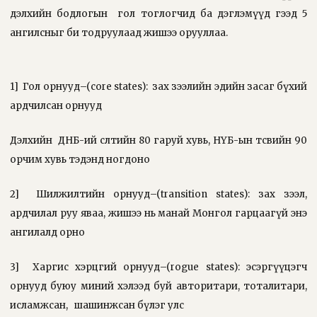
дэлхийн бодлогын
гол тоглогчид ба дэглэмүүд гээд 5
ангилсныг би тодруулаад жишээ орууллаа.
1]
Гол орнууд–(core states):
зах зээлийн эдийн засаг бүхий
ардчилсан орнууд
Дэлхийн
ДНБ-ий өсөлтийн 80 гаруй хувь, НҮБ-ын төсвийн 90
орчим хувь тэдэнд ногдоно
2]
Шилжилтийн орнууд–(transition states): зах зээл,
ардчилал руу яваа, жишээ нь манай Монгол гарцаагүй энэ
ангилалд орно
3]
Харгис хэрцгий орнууд–(rogue states): эсэргүүцэгч
орнууд буюу миний хэлээд буй авторитари, тоталитари,
исламжсан,
шашинжсан бүлэг улс