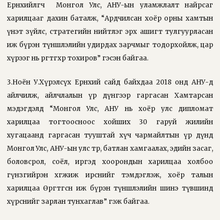
Ерөнхийлөгч
Монгол Улс, АНУ-ын уламжлалт найрсаг
харилцааг дахин баталж, “Ардчилсан хоёр орны хамтын
үнэт зүйлс, стратегийн нийтлэг эрх ашигт тулгуурласан
иж бүрэн түншлэлийн удирдах зарчмыг тодорхойлж, цар
хүрээг нь өргөтгөхөөр тохиров” гэсэн байгаа.
3.Ноён У.Хүрэлсүх Ерөнхий сайд байхдаа 2018 онд АНУ-д
айлчилж, айлчлалын үр дүнгээр гаргасан Хамтарсан
мэдэгдэлд “Монгол Улс, АНУ нь хоёр улс дипломат
харилцаа тогтоосноос хойших 30 гаруй жилийн
хугацаанд гаргасан тууштай хүч чармайлтын үр дүнд
Монгол Улс, АНУ-ын улс төр, батлан хамгаалах, эдийн засаг,
боловсрол, соёл, иргэд хоорондын харилцаа холбоо
гүнзгийрэн хөгжиж ирснийг тэмдэглэж, хоёр талын
харилцаа Өргөтгөсөн иж бүрэн түншлэлийн шинэ түвшинд
хүрснийг зарлан тунхаглав” гэж байгаа.