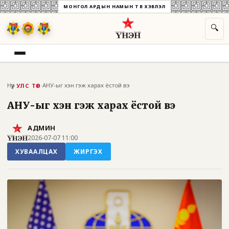
МОНГОЛ АРДЫН НАМЫН ТӨВ ХЭВЛЭЛ
🔍
Нүүр
›
›
АНУ-ыг хэн гэж харах ёстой вэ
УЛС ТӨР
АНУ-ыг хэн гэж харах ёстой вэ
АДМИН
2026-07-07 11:00
ХУВААЛЦАХ
ЖИРГЭХ