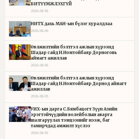
БИТҮҮМЖЛЭХГҮЙ
2026-08-06
НИТХ дахь МАН-ын бүлэг хуралдлаа
2026-08-06
Өвөлжилтийн бэлтгэл ажлын хүрээнд
Шадар сайд Н.Номтойбаяр Дорноговь
аймагт ажиллав
2026-08-06
Өвөлжилтийн бэлтгэл ажлын хүрээнд
Шадар сайд Н.Номтойбаяр Дорнод аймагт
ажиллав
2026-08-05
УИХ-ын дарга С.Бямбацогт Зүүн Азийн
эрэгтэйчүүдийн волейболын аварга
шалгаруулах тэмцээнийг нээж, баг
тамирчдад амжилт хүслээ
2026-08-05