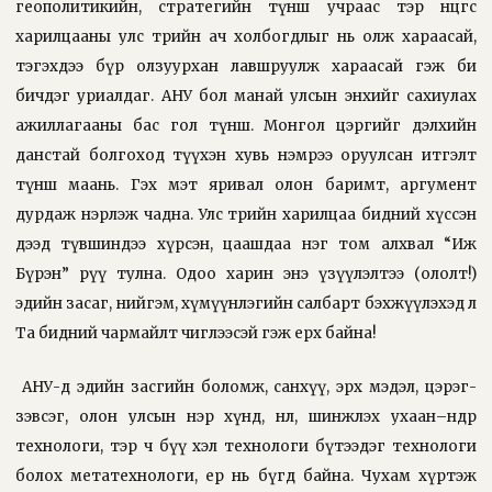
геополитикийн, стратегийн түнш учраас тэр өнцгөөс
харилцааны улс төрийн ач холбогдлыг нь олж хараасай,
тэгэхдээ бүр олзуурхан лавшруулж хараасай гэж би
бичдэг уриалдаг. АНУ бол манай улсын энхийг сахиулах
ажиллагааны бас гол түнш. Монгол цэргийг дэлхийн
данстай болгоход түүхэн хувь нэмрээ оруулсан итгэлт
түнш маань. Гэх мэт яривал олон баримт, аргумент
дурдаж нэрлэж чадна. Улс төрийн харилцаа бидний хүссэн
дээд түвшиндээ хүрсэн, цаашдаа нэг том алхвал “Иж
Бүрэн” рүү тулна. Одоо харин энэ үзүүлэлтээ (ололт!)
эдийн засаг, нийгэм, хүмүүнлэгийн салбарт бэхжүүлэхэд л
Та бидний чармайлт чиглээсэй гэж ерөөх байна!
АНУ-д эдийн засгийн боломж, санхүү, эрх мэдэл, цэрэг-
зэвсэг, олон улсын нэр хүнд, нөлөө, шинжлэх ухаан–өндөр
технологи, тэр ч бүү хэл технологи бүтээдэг технологи
болох метатехнологи, ер нь бүгд байна. Чухам хүртэж