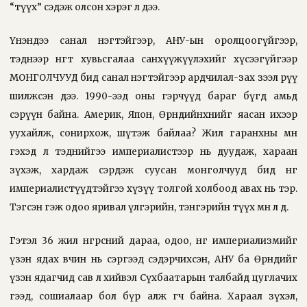
“түүх” сэдэж олсон хэрэг л дээ.
Үнэндээ санал нэгтэйгээр, АНУ-ын оролцоогүйгээр,
тэднээр өнгөт хувьсгалаа санхүүжүүлэхийг хүсээгүйгээр
МОНГОЛЧУУД бид санал нэгтэйгээр ардчилал-зах зээл рүү
шилжсэн дээ. 1990-ээд оны гэрчүүд бараг бүгд амьд
сэрүүн байна. Америк, Япон, Өрнөдийнхнийг яасан ихээр
уухайлж, сонирхож, шүтэж байлаа? Жил гаранхны өмнө
гэхэд л тэднийгээ империалистээр нь дуудаж, хараан
зүхэж, хардаж сэрдэж суусан монголчууд бид нөгөө
империалистүүдтэйгээ хүзүү толгой холбоод авах нь тэр.
Тэгсэн гэж одоо яривал үлгэрийн, тэнгэрийн түүх мөн л дөө.
Гэтэл 36 жил өнгөрсний дараа, одоо, нөгөө империализмийг
үзэн ядах өвчин нь сэргээд сэдэрчихсэн, АНУ ба Өрнөдийг
үзэн ядагчид сав л хийвэл Сүхбаатарын талбайд цуглачих
гээд, сошиалаар бол бүр алж өгч байна. Хараал зүхэл,