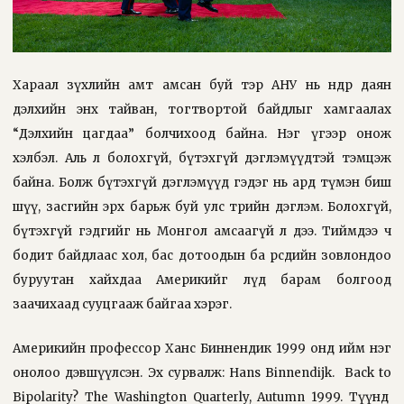
Хараал зүхлийн амт амсан буй тэр АНУ нь өнөөдөр даян
дэлхийн энх тайван, тогтвортой байдлыг хамгаалах
“Дэлхийн цагдаа” болчихоод байна. Нэг үгээр онож
хэлбэл. Аль л болохгүй, бүтэхгүй дэглэмүүдтэй тэмцэж
байна. Болж бүтэхгүй дэглэмүүд гэдэг нь ард түмэн биш
шүү, засгийн эрх барьж буй улс төрийн дэглэм. Болохгүй,
бүтэхгүй гэдгийг нь Монгол амсаагүй л дээ. Тиймдээ ч
бодит байдлаас хол, бас дотоодын ба өөрсдийн зовлондоо
буруутан хайхдаа Америкийг лүд барам болгоод
заачихаад сууцгааж байгаа хэрэг.
Америкийн профессор Ханс Биннендик 1999 онд ийм нэг
онолоо дэвшүүлсэн. Эх сурвалж: Hans Binnendijk.
Back to
Bipolarity? The Washington Quarterly, Autumn 1999. Түүнд