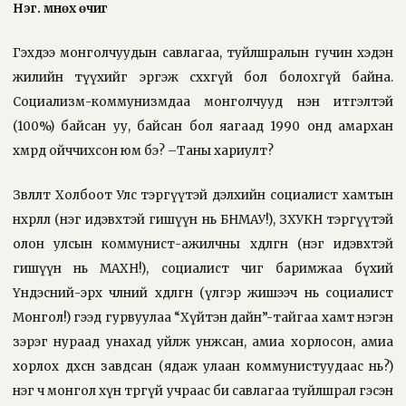
Нэг. Өмнөх өчиг
Гэхдээ монголчуудын савлагаа, туйлшралын гучин хэдэн
жилийн түүхийг эргэж сөхөхгүй бол болохгүй байна.
Социализм-коммунизмдаа монголчууд нэн итгэлтэй
(100%) байсан уу, байсан бол яагаад 1990 онд амархан
хөмрөөд ойччихсон юм бэ? –Таны хариулт?
Зөвлөлт Холбоот Улс тэргүүтэй дэлхийн социалист хамтын
нөхөрлөл (нэг идэвхтэй гишүүн нь БНМАУ!), ЗХУКН тэргүүтэй
олон улсын коммунист-ажилчны хөдөлгөөн (нэг идэвхтэй
гишүүн нь МАХН!), социалист чиг баримжаа бүхий
Үндэсний-эрх чөлөөний хөдөлгөөн (үлгэр жишээч нь социалист
Монгол!) гээд гурвуулаа “Хүйтэн дайн”-тайгаа хамт нэгэн
зэрэг нураад унахад уйлж унжсан, амиа хорлосон, амиа
хорлох дөхсөн завдсан (ядаж улаан коммунистуудаас нь?)
нэг ч монгол хүн төрөөгүй учраас би савлагаа туйлшрал гэсэн