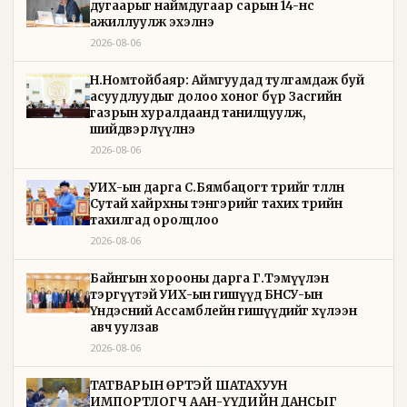
дугаарыг наймдугаар сарын 14-нөөс
ажиллуулж эхэлнэ
2026-08-06
Н.Номтойбаяр: Аймгуудад тулгамдаж буй
асуудлуудыг долоо хоног бүр Засгийн
газрын хуралдаанд танилцуулж,
шийдвэрлүүлнэ
2026-08-06
УИХ-ын дарга С.Бямбацогт төрийг төлөөлөн
Сутай хайрхны тэнгэрийг тахих төрийн
тахилгад оролцлоо
2026-08-06
Байнгын хорооны дарга Г.Тэмүүлэн
тэргүүтэй УИХ-ын гишүүд БНСУ-ын
Үндэсний Ассамблейн гишүүдийг хүлээн
авч уулзав
2026-08-06
ТАТВАРЫН ӨРТЭЙ ШАТАХУУН
ИМПОРТЛОГЧ ААН-ҮҮДИЙН ДАНСЫГ