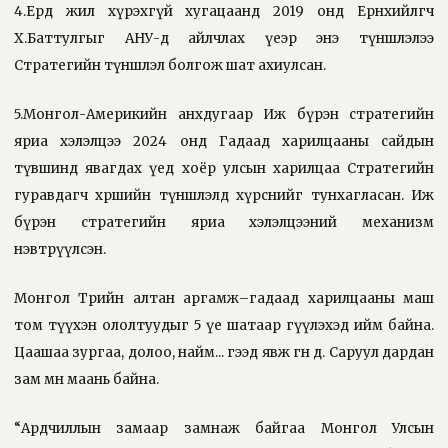
4.Ердөө жил хүрэхгүй хугацаанд 2019 онд Ерөнхийлөгч
Х.Баттулгыг АНУ-д айлчлах үеэр энэ түншлэлээ
Стратегийн түншлэл болгож шат ахиулсан.
5.Mонгол-Америкийн анхдугаар Иж бүрэн стратегийн
яриа хэлэлцээ 2024 онд Гадаад харилцааны сайдын
түвшинд явагдах үед хоёр улсын харилцаа Стратегийн
гуравдагч хөршийн түншлэлд хүрснийг тунхагласан. Иж
бүрэн стратегийн яриа хэлэлцээний механизм
нэвтрүүлсэн.
Монгол Төрийн алтан аргамж–гадаад харилцааны маш
том түүхэн ололтуудыг 5 үе шатаар өгүүлэхэд ийм байна.
Цаашаа зургаа, долоо, найм... гээд явж өгнө дөө. Саруул дардан
зам өмнө маань байна.
“Ардчиллын замаар замнаж байгаа Монгол Улсын