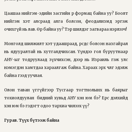
Цаашаа нийгэм-эдийн засгийн өөр формац байна уу? Боолт
нийгэм хэт алсраад алга болсон, феодализмд эргэж
очихгүй нь лав. Өөр байна уу? Тэр шилдэг загвараа нэрлээч!
Монголд шилжилт хэт удаашраад, өөрсдөөсөө болсон назгайрал
нь ядууралтай нь хутгалдчихсан. Үүндээ гол буруутнаар
АНУ-ыг тодруулаад зүхчихсэн, дээр нь Израиль гэж улс
нэмэгдэн хамтдаа хараалгаж байна. Хараах эрх чөлөгөө эдэлж
байна гээд уучлая.
Олон таван үггүйгээр Тусгаар тогтнолынх нь баярыг
тохиолдуулан
бидний хувьд АНУ хэн юм бэ? Ерөөсөө дэлхийд
хэн юм бэ гэдэгт одоо тархиа чилээх үү?
Гурав. Түүх бүтээж байна