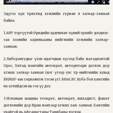
Эдүгээ хүн төрөлхтөнд хөгжлийн гурван л загвар-замнал
байна.
1.АНУ тэргүүтэй Өрнөдийн ардчилал-хүний эрхийг дээдлэх-
зах зээлийн харилцааны нийгмийн хөгжлийн загвар-
замнал;
2.Либералуудыг үзэн ядагчдын хүсээд байх магадлалтай
Орос, Хятад маягийн автократ, авторитари дэглэм дор
хөгжих загвар-замнал (нэг үгээр улс төр-нийгмийн хувьд
БНМАУ-ын социализм гэсэн үг). БНАСАУ, Куба бол хамгийн
их хэтийдсэн нь гэх үү дээ;
3.Исламын шашны теократ, автократ, жихадист, фанат
дэглэмийн дор Иран маягаар хөгжих зам-замнал. Хамгийн
увайгүй нь Афганистаны Талибаны дэглэм.