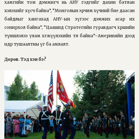
хамгийн том дэмжигч нь АНУ гэдгийг дахин батлан
хэлэхийг хүсч байна”, “Монголын эрчим хүчний бие даасан
байдлыг хангахад АНУ-ын зүгээс дэмжих асар их
сонирхол байна”, “Цаашид Стратегийн гуравдагч хөршийн
түншлэлээ улам хөгжүүлэхийн төлөө байна”–Америкийн дээд
өндөр тушаалтны үг ба амлалт.
Дөрөв. Тэд хэн бэ?