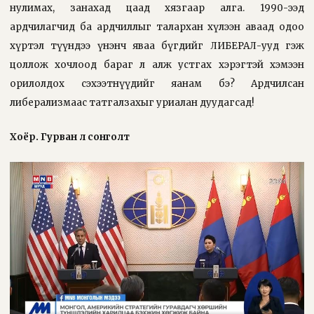
нулимах, занахад цаад хязгаар алга. 1990-ээд
ардчилагчид ба ардчиллыг талархан хүлээн аваад одоо
хүртэл түүндээ үнэнч яваа бүгдийг ЛИБЕРАЛ-ууд гэж
цоллож хочлоод бараг л алж устгах хэрэгтэй хэмээн
орилолдох сэхээтнүүдийг яанам бэ? Ардчилсан
либерализмаас татгалзахыг уриалан дуудагсад!
Хоёр. Гурван л сонголт