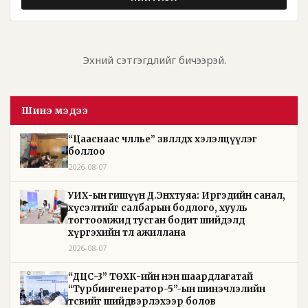
Эхний сэтгэгдлийг бичээрэй.
Шинэ мэдээ
“Цааснаас чөлөөлье” зөвлөлдөх хэлэлцүүлэг
боллоо
2026-08-07
УИХ-ын гишүүн Д.Энхтуяа: Иргэдийн санал,
хүсэлтийг салбарын бодлого, хууль
тогтоомжид тусган бодит шийдэлд
хүргэхийн төлөө ажиллана
2026-08-07
“ДЦС-3” ТӨХК-ийн нэн шаардлагатай
“Турбингенератор-5”-ын шинэчлэлийн
төсвийг шийдвэрлэхээр болов