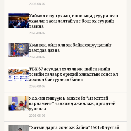
2026-08-07
Хиймэл оюун ухаан, инновацад суурилсан
ухаалаг засаглалтай улс болгох суурийг
тавина
2026-08-07
Хэмнэж, ойлголцож байж хэцүү цагийг
хамтдаа давна
2026-08-07
ТБХ 67 асуудал хэлэлцэж, нийслэлийн
төсвийн талаарх ерөнхий хяналтын сонсгол
зохион байгуулсан байна
2026-08-07
УИХ-ын гишүүн Б.Мөнхсоёл "Нээлттэй
парламент" танхимд ажиллаж, иргэдтэй
уулзлаа
2026-08-06
“Хотын дарга сонсож байна” 150150 тусгай