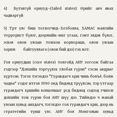
4]
Бүтэлгүй орнууд–(failed states): Өөрийгөө авч явах
чадваргүй
5] Төрт улс биш тоглогчид–Хезболла, ХАМАС маягийн
террорист бүлэг, дээрмийн-мөнгө угаах, гэмт элдэв бүлэг,
эсвэл олон улсын томхон корпораци, олон улсын
зарим
байгууллага (олон бий дээ) гэх мэт.
Гол орнуудын (core states) толгойд АНУ зогсож байгаа
гэдгээр “Дэлхийн тэргүүлэх глобал гүрэн” гэсэн алдрыг
хүртсэн. Тэгэх тэгэхдээ “Гуравдагч хөрш чинь болъё, болж
чадна” гэдэг итгэл 1990 онд бидэнд төрүүлсэн, тэр утгаар
гуравдагч хөршийн концепцыг өөрсдөө бидэнд сэдээд өгчихсөн
дэлхийн том гүрэн бол АНУ шүү дээ. Тиймдээ ч манай
улсын хувьд анхдагч, тэгэхдээ гол гуравдагч хөрш, дээр нь
стратегийн түнш улс. АНУ бол Монголын хувьд