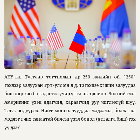
АНУ-ын Тусгаар тогтнолын өдөр–250 жилийн ой. “250”
гэхлээр залуухан Төрт-улс мөн л дөө. Тэгэхдээ хөгшин залуудаа
биш өнөөдөр хэн бэ гэдэгтээ учир утга нь оршино. Энэ нийтлэл
Америкийг үзэн ядагчид, хараагчид руу чиглээгүй шүү.
Тэгж эндүүрэв. Нийт монголчууддаа мэдээлэл, болж өгвөл
мэдлэг өгчих санаатай бичсэн үзэл бодол (ятгалга биш) гэх
үү дээ?