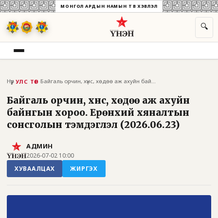
МОНГОЛ АРДЫН НАМЫН ТӨВ ХЭВЛЭЛ
🔍
Нүүр
›
›
Байгаль орчин, хүнс, хөдөө аж ахуйн байн...
УЛС ТӨР
Байгаль орчин, хүнс, хөдөө аж ахуйн
байнгын хороо. Ерөнхий хяналтын
сонсголын тэмдэглэл (2026.06.23)
АДМИН
2026-07-02 10:00
ХУВААЛЦАХ
ЖИРГЭХ