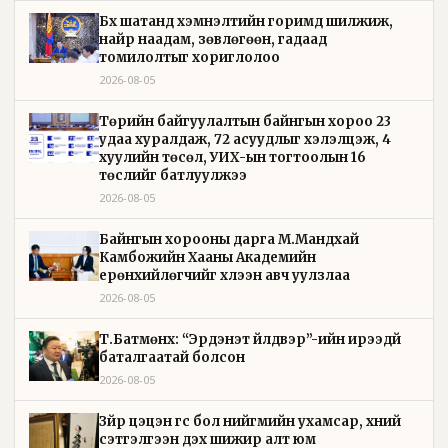
Бүх шатанд хэмнэлтийн горимд шилжиж,
найр наадам, зөвлөгөөн, гадаад
томилолтыг хориглолоо
2026-08-05
Төрийн байгуулалтын байнгын хороо 23
удаа хуралдаж, 72 асуудлыг хэлэлцэж, 4
хуулийн төсөл, УИХ-ын тогтоолын 16
төслийг батлуулжээ
2026-08-05
Байнгын хорооны дарга М.Мандхай
Камбожийн Хааны Академийн
ерөнхийлөгчийг хүлээн авч уулзлаа
2026-08-05
Т.Батмөнх: “Эрдэнэт үйлдвэр”-ийн ирээдүй
баталгаатай болсон
2026-08-05
Зүйр цэцэн үгс бол нийгмийн ухамсар, хүний
сэтгэлгээн дэх шижир алт юм