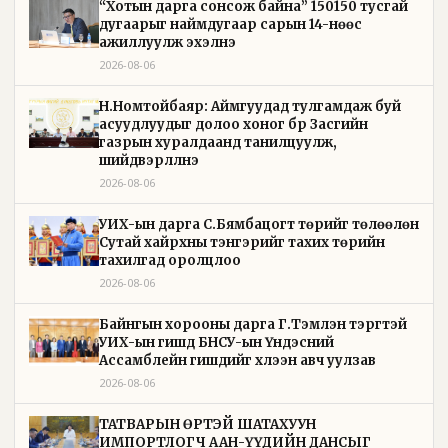
“Хотын дарга сонсож байна” 150150 тусгай
дугаарыг наймдугаар сарын 14-нөөс
ажиллуулж эхэлнэ
2026-08-06
Н.Номтойбаяр: Аймгуудад тулгамдаж буй
асуудлуудыг долоо хоног бүр Засгийн
газрын хуралдаанд танилцуулж,
шийдвэрлүүлнэ
2026-08-06
УИХ-ын дарга С.Бямбацогт төрийг төлөөлөн
Сутай хайрхны тэнгэрийг тахих төрийн
тахилгад оролцлоо
2026-08-06
Байнгын хорооны дарга Г.Тэмүүлэн тэргүүтэй
УИХ-ын гишүүд БНСУ-ын Үндэсний
Ассамблейн гишүүдийг хүлээн авч уулзав
2026-08-06
ТАТВАРЫН ӨРТЭЙ ШАТАХУУН
ИМПОРТЛОГЧ ААН-ҮҮДИЙН ДАНСЫГ