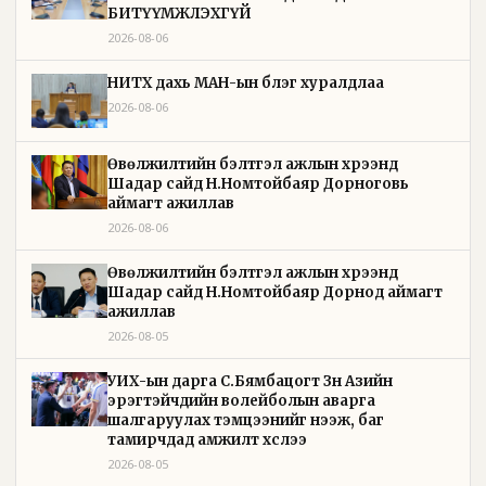
БИТҮҮМЖЛЭХГҮЙ
2026-08-06
НИТХ дахь МАН-ын бүлэг хуралдлаа
2026-08-06
Өвөлжилтийн бэлтгэл ажлын хүрээнд
Шадар сайд Н.Номтойбаяр Дорноговь
аймагт ажиллав
2026-08-06
Өвөлжилтийн бэлтгэл ажлын хүрээнд
Шадар сайд Н.Номтойбаяр Дорнод аймагт
ажиллав
2026-08-05
УИХ-ын дарга С.Бямбацогт Зүүн Азийн
эрэгтэйчүүдийн волейболын аварга
шалгаруулах тэмцээнийг нээж, баг
тамирчдад амжилт хүслээ
2026-08-05