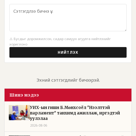
⚠️ Бусдыг доромжилсон, садар самуун агуулга нийтлэхийг
хориглоно
НИЙТЛЭХ
Эхний сэтгэгдлийг бичээрэй.
Шинэ мэдээ
УИХ-ын гишүүн Б.Мөнхсоёл "Нээлттэй
парламент" танхимд ажиллаж, иргэдтэй
уулзлаа
2026-08-06