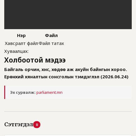
Нэр
Файл
Хавсралт файл
Файл татах
Хуваалцах:
Холбоотой мэдээ
Байгаль орчин, хүнс, хөдөө аж ахуйн байнгын хороо.
Ерөнхий хяналтын сонсголын тэмдэглэл (2026.06.24)
Эх сурвалж:
parliament.mn
Сэтгэгдэл
0