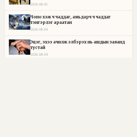
2026-08-05
Чоно үхэж ч чаддаг, амьдарч ч чаддаг
тэнгэрлэг араатан
2026-08-04
Эцэг, эхээ ачилж элбэрэх нь ашдын заяанд
тустай
2026-08-04
Дэлхийн сүү үйлдвэрлэлийн их хурал болж
байна
2026-08-04
УИХ-ын дарга С.Бямбацогт: Хэлэлцүүлгээс илүү
хэрэгжилт, амлалтаас илүү бодит үр дүн чухал
2026-08-04
Л.Зул: “Dew brand”-ийн эрхэмсэг загварууд
бүсгүй таны үнэ цэнийг бүтээнэ
2026-08-04