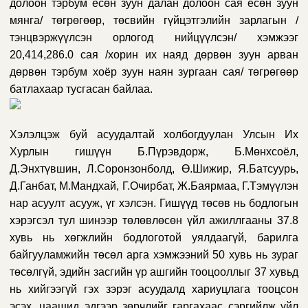
долоон тэрбум есөн зуун далан долоон сая есөн зуун
мянга/ төгрөгөөр, төсвийн гүйцэтгэлийн зарлагын /
тэнцвэржүүлсэн орлогод нийцүүлсэн/ хэмжээг
20,414,286.0 сая /хорин их наяд дөрвөн зуун арван
дөрвөн тэрбум хоёр зуун наян зургаан сая/ төгрөгөөр
батлахаар тусгасан байлаа.
Хэлэлцэж буй асуудалтай холбогдуулан Улсын Их
Хурлын гишүүн
Б.Пүрэвдорж, Б.Мөнхсоёл,
Д.Энхтүвшин, Л.Соронзонболд, Ө.Шижир, Я.Батсуурь,
Д.Ганбат, М.Мандхай, Г.Очирбат, Ж.Баярмаа, Г.Тэмүүлэн
нар асуулт асууж, үг хэлсэн.
Гишүүд
төсөв нь бодлогын
хэрэгсэл тул шинээр төлөвлөсөн үйл ажиллгааны 37.8
хувь нь хөгжлийн бодлоготой уялдаагүй, барилга
байгууламжийн төсөл арга хэмжээний 50 хувь нь зураг
төсөлгүй, эдийн засгийн үр ашгийн тооцооллыг 37 хувьд
нь хийгээгүй гэх зэрэг асуудалд хариуцлага тооцсон
эсэх, цаашид эдгээр зөрчлийг гаргахаас сэргийлж үйл