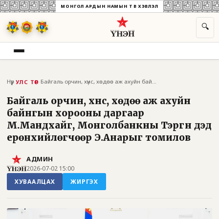
МОНГОЛ АРДЫН НАМЫН ТӨВ ХЭВЛЭЛ
🔍
Нүүр
›
›
Байгаль орчин, хүнс, хөдөө аж ахуйн бай...
УЛС ТӨР
Байгаль орчин, хүнс, хөдөө аж ахуйн
байнгын хорооны даргаар
М.Мандхайг, Монголбанкны Тэргүүн дэд
ерөнхийлөгчөөр Э.Анарыг томилов
АДМИН
2026-07-02 15:00
ХУВААЛЦАХ
ЖИРГЭХ