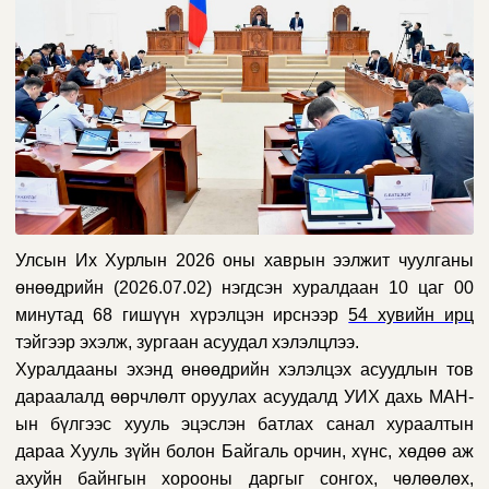
Улсын Их Хурлын 2026 оны хаврын ээлжит чуулганы
өнөөдрийн (2026.07.02) нэгдсэн хуралдаан 10 цаг 00
минутад 68 гишүүн хүрэлцэн ирснээр
54 хувийн ирц
тэйгээр эхэлж, зургаан асуудал хэлэлцлээ.
Хуралдааны эхэнд өнөөдрийн
хэлэлцэх асуудлын тов
дараалалд өөрчлөлт оруулах асуудалд УИХ дахь МАН-
ын бүлгээс
хууль эцэслэн батлах санал хураалтын
дараа Хууль
зүйн болон Байгаль орчин, хүнс, хөдөө аж
ахуйн байнгын хорооны даргыг сонгох, чөлөөлөх,