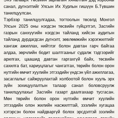
санал, дүгнэлтийг Улсын Их Хурлын гишүүн Б.Түвшин
танилцуулсан.
Тэрбээр танилцуулгадаа, тогтоолын төсөлд Монгол
Улсын 2025 оны нэгдсэн төсвийн гүйцэтгэл, Засгийн
газрын санхүүгийн нэгдсэн тайланд хийсэн аудитын
тайланд дурдагдсан дүгнэлт, зөвлөмжийн хэрэгжилтийг
хангаж ажиллах, нийтлэг болон давтан гарч байгаа
алдаа, зөрчлийн бодит шалтгааныг судалж тэдгээрийг
арилгах, цаашид давтан гаргахгүй байх, төсвийн
сахилга бат, хариуцлагыг чангатгах, төрийн болон орон
нутгийн өмчит хуулийн этгээдийн үндсэн үйл ажиллагаа,
засаглалыг сайжруулахтай холбоотой болон хууль эрх
зүйн зохицуулалтын талаар санал боловсруулж
танилцуулахыг Засгийн газарт даалгахаар тусгасан.
Мөн төрийн болон орон нутгийн өмчит хуулийн
этгээдийн олон жилийн насжилттай, зээлийн хугацаа
хэтэрсэн болон найдваргүй болох эрсдэлтэй зээлийн