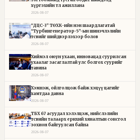
хүргэхийн төлөө ажиллана
2026-08-07
“ДЦС-3” ТӨХК-ийн нэн шаардлагатай
“Турбингенератор-5”-ын шинэчлэлийн
төсвийг шийдвэрлэхээр болов
2026-08-07
Хиймэл оюун ухаан, инновацад суурилсан
ухаалаг засаглалтай улс болгох суурийг
тавина
2026-08-07
Хэмнэж, ойлголцож байж хэцүү цагийг
хамтдаа давна
2026-08-07
ТБХ 67 асуудал хэлэлцэж, нийслэлийн
төсвийн талаарх ерөнхий хяналтын сонсгол
зохион байгуулсан байна
2026-08-07