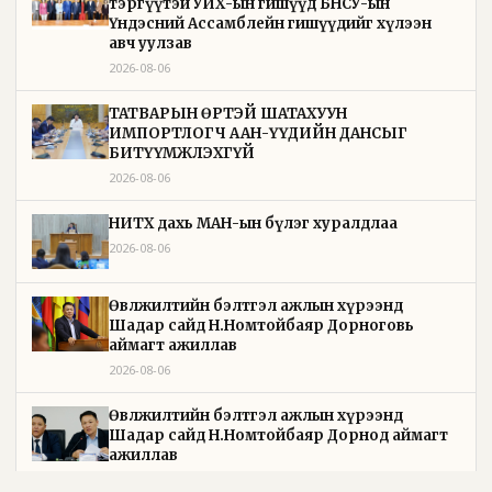
тэргүүтэй УИХ-ын гишүүд БНСУ-ын
Үндэсний Ассамблейн гишүүдийг хүлээн
авч уулзав
2026-08-06
ТАТВАРЫН ӨРТЭЙ ШАТАХУУН
ИМПОРТЛОГЧ ААН-ҮҮДИЙН ДАНСЫГ
БИТҮҮМЖЛЭХГҮЙ
2026-08-06
НИТХ дахь МАН-ын бүлэг хуралдлаа
2026-08-06
Өвөлжилтийн бэлтгэл ажлын хүрээнд
Шадар сайд Н.Номтойбаяр Дорноговь
аймагт ажиллав
2026-08-06
Өвөлжилтийн бэлтгэл ажлын хүрээнд
Шадар сайд Н.Номтойбаяр Дорнод аймагт
ажиллав
2026-08-05