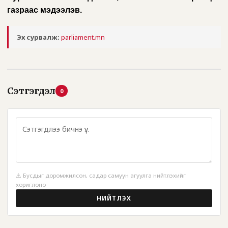
газраас мэдээлэв.
Эх сурвалж:
parliament.mn
Сэтгэгдэл
0
⚠️ Бусдыг доромжилсон, садар самуун агуулга нийтлэхийг
хориглоно
НИЙТЛЭХ