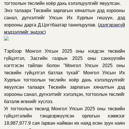
тогтоолын төслийн хоёр дахь хэлэлцүүлгийг явуулсан.
Энэ талаарх Төсвийн зарлагын хяналтын дэд хорооны
санал, дүгнэлтийг Улсын Их Хурлын гишүүн, дэд
хорооны дарга Д.Цогтбаатар танилцуулав. (
д
элгэрэнг
үй
мэ
дээллийг энд
ээс
)
Тэрбээр Монгол Улсын 2025 оны нэгдсэн төсвийн
гүйцэтгэл, Засгийн газрын 2025 оны санхүүгийн
нэгтгэсэн тайлан болон "Монгол Улсын 2025 оны
төсвийн гүйцэтгэл батлах тухай" Монгол Улсын Их
Хурлын тогтоолын төслийн хоёр дахь хэлэлцүүлгийг
явуулсан талаарх Төсвийн зарлагын хяналтын дэд
хорооны санал, дүгнэлтийг хэлэлцэн, тогтоолын төслийг
баталж өгөхийг хүслээ.
Уг тогтоолын төсөлд Монгол Улсын 2025 оны төсвийн
гүйцэтгэлийн тэнцвэржүүлсэн орлогын хэмжээг
18,987,977.9 сая /арван найман их наяд есөн зуун наян