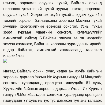
нэмэлт, өөрчлөлт оруулах тухай, Байгаль орчинд
нөлөөлөх үнэлгээний тухай хуульд нэмэлт, өөрчлөлт
оруулах тухай, Хөдөө аж ахуйн тухай анхдагч хуулийн
төслийг эцэслэн батлагдсаны зэрэгцээ Малчны тухай
хуулийн хэрэгжилтийн ерөнхий сонсгол, Усны тухай
зэрэг зургаан удаагийн сонсгол, хэлэлцүүлгийг
амжилттай хийхэд Б.Бейсен гишүүн эе эв нэгдлийг
хичээн ажиллаж, Байнгын хорооны хуралдааны ирцийг
өндөр байлгаж, амжилттай ажилласанд талархал
илэрхийлэв.
Ингээд Байгаль орчин, хүнс, хөдөө аж ахуйн байнгын
хорооны даргаар Улсын Их Хурлын гишүүн М.Мандхайг
сонгохыг хуралдаанд оролцсон гишүүдийн 81 хувь,
Хууль зүйн байнгын хорооны даргаар Улсын Их Хурлын
гишүүн Л.Мөнхбаатарыг сонгохыг хуралдаанд оролцсон
гишүүдийн 77 хувь
нь тус тус дэмжсэн тул
энэ талаарх