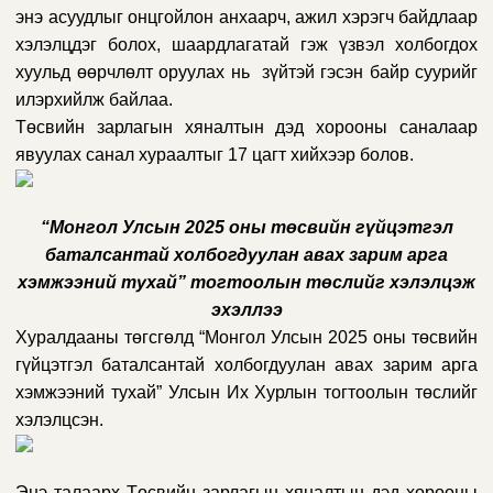
энэ асуудлыг онцгойлон анхаарч, ажил хэрэгч байдлаар
хэлэлцдэг болох, шаардлагатай гэж үзвэл холбогдох
хуульд өөрчлөлт оруулах нь зүйтэй гэсэн байр суурийг
илэрхийлж байлаа.
Төсвийн зарлагын хяналтын дэд хорооны саналаар
явуулах санал хураалтыг 17 цагт хийхээр болов.
“Монгол Улсын 2025 оны төсвийн гүйцэтгэл
баталсантай холбогдуулан авах зарим арга
хэмжээний тухай” тогтоолын төслийг хэлэлцэж
эхэллээ
Хуралдааны төгсгөлд “Монгол Улсын 2025 оны төсвийн
гүйцэтгэл баталсантай холбогдуулан авах зарим арга
хэмжээний тухай” Улсын Их Хурлын тогтоолын төслийг
хэлэлцсэн.
Энэ талаарх Төсвийн зарлагын хяналтын дэд хорооны