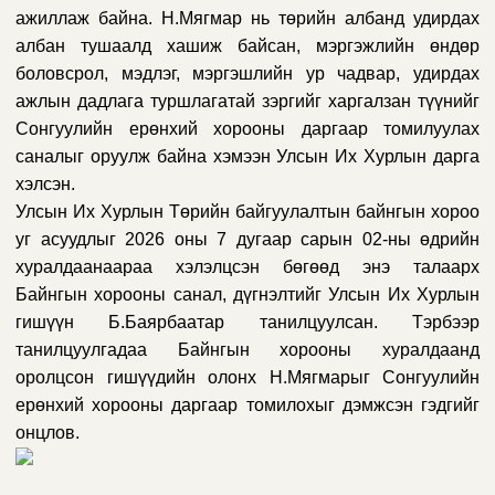
ажиллаж байна. Н.Мягмар нь төрийн албанд удирдах
албан тушаалд хашиж байсан, мэргэжлийн өндөр
боловсрол, мэдлэг, мэргэшлийн ур чадвар, удирдах
ажлын дадлага туршлагатай зэргийг харгалзан түүнийг
Сонгуулийн ерөнхий хорооны даргаар томилуулах
саналыг оруулж байна хэмээн Улсын Их Хурлын дарга
хэлсэн.
Улсын Их Хурлын Төрийн байгуулалтын байнгын хороо
уг асуудлыг 2026 оны 7 дугаар сарын 02-ны өдрийн
хуралдаанаараа хэлэлцсэн бөгөөд энэ талаарх
Байнгын хорооны санал, дүгнэлтийг Улсын Их Хурлын
гишүүн Б.Баярбаатар танилцуулсан. Тэрбээр
танилцуулгадаа Байнгын хорооны хуралдаанд
оролцсон гишүүдийн олонх Н.Мягмарыг Сонгуулийн
ерөнхий хорооны даргаар томилохыг дэмжсэн гэдгийг
онцлов.