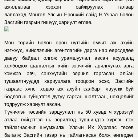
ажиллагааг хэрхэн сайжруулах талаар
лавлахад
Монгол Улсын Ерөнхий сайд Н.Учрал болон
Засгийн газрын гишүүд хариулт өглөө.
Мөн төрийн болон орон нутгийн өмчит аж ахуйн
нэгжүүд, нийслэлийн агентлагийн дарга нар өөрсдөдөө
давуу байдал олгож урамшуулал авсан асуудалд
холбогдох шалгалтыг хийн зөрчлийг арилгуулах арга
хэмжээ авч, санхүүгийн зөрчил гаргасан албан
тушаалтнуудад хариуцлага тооцсон эсэх, Засгийн
газраас хүнс, хөдөө аж ахуйн салбарт явуулж буй
бодлогын гүйцэтгэл дутуу гарсан шалтгаан, нөхцөлийг
тодруулж хариулт авсан.
Түүнчлэн төсвийн зарцуулалт нь 50 хувьд ч хүрээгүй
атлаа гүйцэтгэл нь зорилтод түвшиндээ хүрсэн гэж
тайлагнасныг шүүмжилж, Улсын Их Хурлаас төсөв
баталж Засгийн газар нь тайлагнасан болж өнгөрдөг