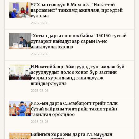
УИХ-ын гишүүн Б.Мөнхсоёл "Нээлттэй
парламент" танхимд ажиллаж, иргэдтэй
уулзлаа
2026-08-06
“Хотын дарга сонсож байна” 150150 тусгай
дугаарыг наймдугаар сарын 14-нөөс
ажиллуулж эхэлнэ
2026-08-06
Н.Номтойбаяр: Аймгуудад тулгамдаж буй
асуудлуудыг долоо хоног бүр Засгийн
газрын хуралдаанд танилцуулж,
шийдвэрлүүлнэ
2026-08-06
УИХ-ын дарга С.Бямбацогт төрийг төлөөлөн
Сутай хайрхны тэнгэрийг тахих төрийн
тахилгад оролцлоо
2026-08-06
Байнгын хорооны дарга Г.Тэмүүлэн