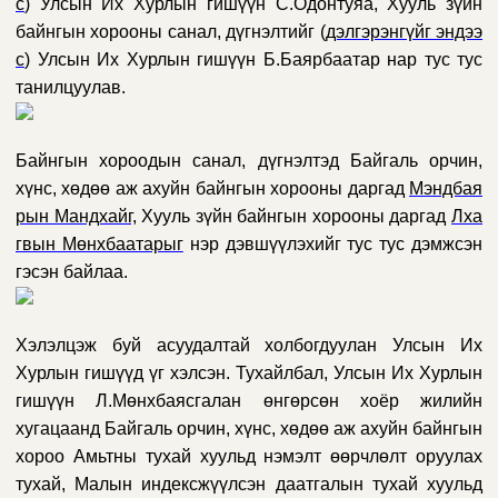
с
)
Улсын Их Хурлын гишүүн С.Одонтуяа, Хууль зүйн
байнгын хорооны санал, дүгнэлтийг (
дэлгэрэнгүйг эндээ
с
)
Улсын Их Хурлын гишүүн Б
.Баярбаатар нар тус тус
танилцуулав.
Байнгын хороодын санал, дүгнэлтэд Байгаль орчин,
хүнс, хөдөө аж ахуйн байнгын хорооны
даргад
Мэндбая
рын Мандхайг,
Хууль зүйн байнгын хорооны даргад
Лха
гвын Мөнхбаатарыг
нэр дэвшүүлэхийг тус тус дэмжсэн
гэсэн байлаа.
Хэлэлцэж буй асуудалтай холбогдуулан Улсын Их
Хурлын гишүүд үг хэлсэн. Тухайлбал, Улсын Их Хурлын
гишүүн Л.Мөнхбаясгалан өнгөрсөн хоёр жилийн
хугацаанд Байгаль орчин, хүнс, хөдөө аж ахуйн байнгын
хороо
Амьтны тухай хуульд нэмэлт өөрчлөлт оруулах
тухай, Малын индексжүүлсэн даатгалын тухай хуульд