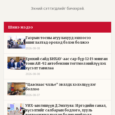
Эхний сэтгэгдлийг бичээрэй.
Шинэ мэдээ
Газрын тосны агуулахууд эхнээсээ
ашиглалтад ороход бэлэн болжээ
2026-08-08
Ерөнхий сайд БНХАУ-аас сар бүр 12-15 мянган
тонн АИ-92 автобензин тогтмол нийлүүлэх
хүсэлт тавилаа
2026-08-08
“Цааснаас чөлөөлье” зөвлөлдөх хэлэлцүүлэг
боллоо
2026-08-07
УИХ-ын гишүүн Д.Энхтуяа: Иргэдийн санал,
хүсэлтийг салбарын бодлого, хууль
тогтоомжид тусган бодит шийдэлд