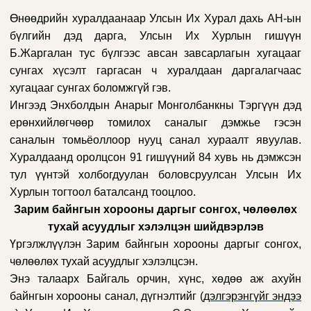
Өнөөдрийн хуралдаанаар Улсын Их Хурал дахь АН-ын
бүлгийн дэд дарга, Улсын Их Хурлын гишүүн
Б.Жаргалан тус бүлгээс авсан завсарлагын хугацааг
сунгах хүсэлт гаргасан ч хуралдаан даргалагчаас
хугацааг сунгах боломжгүй гэв.
Ингээд Энхболдын Анарыг Монголбанкны Тэргүүн дэд
ерөнхийлөгчөөр томилох саналыг дэмжье гэсэн
саналын томьёоллоор нууц санал хураалт явуулав.
Хуралдаанд оролцсон 91 гишүүний 84 хувь нь дэмжсэн
тул үүнтэй холбогдуулан боловсруулсан Улсын Их
Хурлын тогтоол баталсанд тооцлоо.
Зарим байнгын хорооны даргыг сонгох, чөлөөлөх
тухай асуудлыг хэлэлцэн шийдвэрлэв
Үргэлжлүүлэн Зарим байнгын хорооны даргыг сонгох,
чөлөөлөх тухай асуудлыг хэлэлцсэн.
Энэ талаарх Байгаль орчин, хүнс, хөдөө аж ахуйн
байнгын хорооны санал, дүгнэлтийг (
дэлгэрэнгүйг эндээ