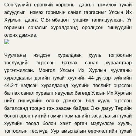
Сонгуулийн ерөнхий хорооны даргыг томилох тухай
асуудлыг нэмэх горимын санал гаргасныг Улсын Их
Хурлын дарга С.Бямбацогт уншиж танилцуулсан. Уг
горимын саналыг хуралдаанд оролцсон гишүүдийн
олонх дэмжив.
Чуулганы нэгдсэн хуралдаан хууль тогтоолын
төслүүдийг эцэслэн батлах санал хураалтаар
үргэлжилсэн. Монгол Улсын Их Хурлын чуулганы
хуралдааны дэгийн тухай хуулийн 44 дүгээр зүйлийн
44.2-т нэгдсэн хуралдаанд хуулийн төслийг эцэслэн
батлах санал хураалт явуулах бөгөөд Улсын Их Хурлын
нийт гишүүдийн олонх дэмжсэн бол хууль эцэслэн
баталсанд тооцно гэж заасан байдаг. Энэ дагуу Төрийн
болон орон нутгийн өмчит компанийн засаглалын тухай
хуулийн төсөл болон хамт өргөн мэдүүлсэн хууль,
тогтоолын төслүүд, Уур амьсгалын өөрчлөлтийн тухай