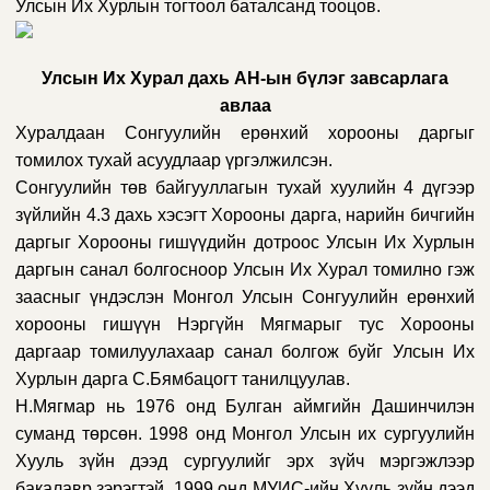
Улсын Их Хурлын тогтоол баталсанд тооцов.
Улсын Их Хурал дахь АН-ын бүлэг завсарлага
авлаа
Хуралдаан Сонгуулийн ерөнхий хорооны даргыг
томилох тухай асуудлаар үргэлжилсэн.
Сонгуулийн төв байгууллагын тухай хуулийн 4 дүгээр
зүйлийн 4.3 дахь хэсэгт Хорооны дарга, нарийн бичгийн
даргыг Хорооны гишүүдийн дотроос Улсын Их Хурлын
даргын санал болгосноор Улсын Их Хурал томилно гэж
заасныг үндэслэн Монгол Улсын Сонгуулийн ерөнхий
хорооны гишүүн Нэргүйн Мягмарыг тус Хорооны
даргаар томилуулахаар санал болгож буйг Улсын Их
Хурлын дарга С.Бямбацогт танилцуулав.
Н.Мягмар нь 1976 онд Булган аймгийн Дашинчилэн
суманд төрсөн. 1998 онд Монгол Улсын их сургуулийн
Хууль зүйн дээд сургуулийг эрх зүйч мэргэжлээр
бакалавр зэрэгтэй, 1999 онд МУИС-ийн Хууль зүйн дээд