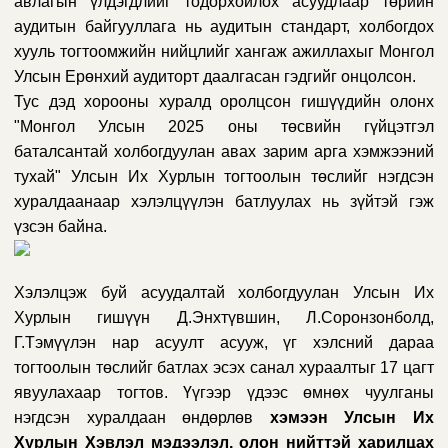
авлагын үлдэгдлийг тодорхойлох асуудлаар төрийн
аудитын байгууллага нь аудитын стандарт, холбогдох
хууль тогтоомжийн нийцлийг хангаж ажиллахыг Монгол
Улсын Ерөнхий аудиторт даалгасан гэдгийг онцолсон.
Тус дэд хорооны хуралд оролцсон гишүүдийн олонх
"Монгол Улсын 2025 оны төсвийн гүйцэтгэл
баталсантай холбогдуулан авах зарим арга хэмжээний
тухай" Улсын Их Хурлын тогтоолын төслийг нэгдсэн
хуралдаанаар хэлэлцүүлэн батлуулах нь зүйтэй гэж
үзсэн байна.
Хэлэлцэж буй асуудалтай холбогдуулан Улсын Их
Хурлын гишүүн Д.Энхтүвшин, Л.Соронзонболд,
Г.Тэмүүлэн нар асуулт асууж, үг хэлсний дараа
тогтоолын төслийг батлах эсэх санал хураалтыг 17 цагт
явуулахаар тогтов. Үүгээр үдээс өмнөх чуулганы
нэгдсэн хуралдаан өндөрлөв
хэмээн Улсын Их
Хурлын Хэвлэл мэдээлэл, олон нийттэй харилцах