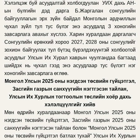
Хэлэлцэж буй асуудалтай холбогдуулан УИХ дахь АН-
ын бүлгийн дэд дарга Б.Жаргалан сонгуулийн
байгууллагын эрх зүйн байдал Монголын ардчиллын
чухал зүйл тул тус бүлэг энэ асуудалд 3 хоногийн
завсарлага авахыг хүслээ. Харин хуралдаан даргалагч
Сонгуулийн ерөнхий хороо 2027, 2028 оны сонгуулийг
зохион байгуулах тул бүтэц бүрэлдэхүүнтэй холбоотой
асуудлыг Улсын Их Хурал хаврын чуулгандаа багтаад
шийдэх нь чухал гээд энэ асуудлаар тус бүлэгт нэг
хоногийн завсарлага өглөө.
Монгол Улсын 2025 оны нэгдсэн төсвийн гүйцэтгэл,
Засгийн газрын санхүүгийн нэгтгэсэн тайлан,
Улсын Их Хурлын тогтоолын төслийн хоёр дахь
хэлэлцүүлгийг хийв
Мөн өдрийн хуралдаанаар Монгол Улсын 2025 оны
нэгдсэн төсвийн гүйцэтгэл, Засгийн газрын 2025 оны
санхүүгийн нэгтгэсэн тайлан болон “Монгол Улсын 2025
оны төсвийн гүйцэтгэл батлах тухай” Улсын Их Хурлын