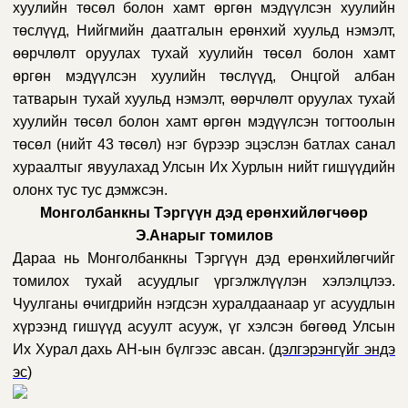
хуулийн төсөл болон хамт өргөн мэдүүлсэн хуулийн
төслүүд, Нийгмийн даатгалын ерөнхий хуульд нэмэлт,
өөрчлөлт оруулах тухай хуулийн төсөл болон хамт
өргөн мэдүүлсэн хуулийн төслүүд, Онцгой албан
татварын тухай хуульд нэмэлт, өөрчлөлт оруулах тухай
хуулийн төсөл болон хамт өргөн мэдүүлсэн тогтоолын
төсөл
(
нийт 43 төсөл
)
нэг бүрээр эцэслэн батлах санал
хураалтыг явуулахад Улсын Их Хурлын нийт гишүүдийн
олонх тус тус дэмжсэн.
Монголбанкны Тэргүүн дэд ерөнхийлөгчөөр
Э.Анарыг томилов
Дараа нь Монголбанкны Тэргүүн дэд ерөнхийлөгчийг
томилох тухай асуудлыг үргэлжлүүлэн хэлэлцлээ.
Чуулганы өчигдрийн нэгдсэн хуралдаанаар уг асуудлын
хүрээнд гишүүд асуулт асууж, үг хэлсэн бөгөөд Улсын
Их Хурал дахь АН-ын бүлгээс авсан
.
(
дэлгэрэнгүйг эндэ
эс
)