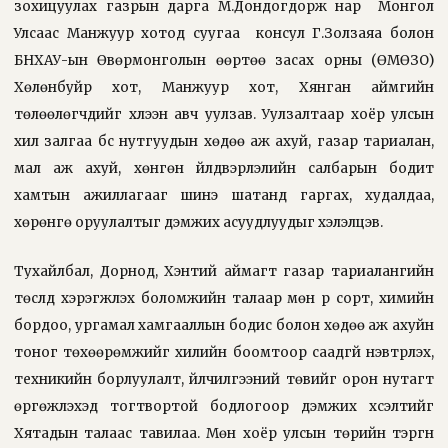
зохицуулах газрын дарга М.Дондогдорж нар Монгол
Улсаас Манжуур хотод суугаа консул Г.Золзаяа болон
БНХАУ-ын Өвөрмонголын өөртөө засах орны (ӨМӨЗО)
Хөлөнбуйр хот, Манжуур хот, Хянган аймгийн
төлөөлөгчдийг хүлээн авч уулзав. Уулзалтаар хоёр улсын
хил залгаа бүс нутгуудын хөдөө аж ахуй, газар тариалан,
мал аж ахуй, хөнгөн үйлдвэрлэлийн салбарын бодит
хамтын ажиллагааг шинэ шатанд гаргах, худалдаа,
хөрөнгө оруулалтыг дэмжих асуудлуудыг хэлэлцэв.
Тухайлбал, Дорнод, Хэнтий аймагт газар тариалангийн
төслүүд хэрэгжүүлэх боломжийн талаар мөн үр сорт, химийн
бордоо, ургамал хамгааллын бодис болон хөдөө аж ахуйн
тоног төхөөрөмжийг хилийн боомтоор саадгүй нэвтрүүлэх,
техникийн борлуулалт, үйлчилгээний төвийг орон нутагт
өргөжүүлэхэд тогтвортой бодлогоор дэмжих хүсэлтийг
Хятадын талаас тавилаа. Мөн хоёр улсын төрийн тэргүүн