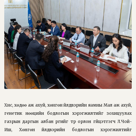
Хүнс, хөдөө аж ахуй, хөнгөн үйлдвэрийн яамны Мал аж ахуй,
генетик нөөцийн бодлогын хэрэгжилтийг зохицуулах
газрын даргын албан үүргийг түр орлон гүйцэтгэгч Л.Чой-
Иш, Хөнгөн үйлдвэрийн бодлогын хэрэгжилтийг