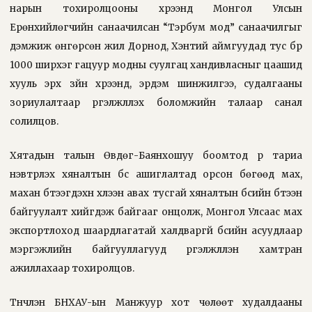
нарын тохиролцооны хүрээнд Монгол Улсын
Ерөнхийлөгчийн санаачилсан “Тэрбум мод” санаачилгыг
дэмжиж өнгөрсөн жил Дорнод, Хэнтий аймгуудад тус бүр
1000 ширхэг гацуур модны суулгац хандивласныг цаашид
хууль эрх зүйн хүрээнд, эрдэм шинжилгээ, судалгааны
зориулалтаар үргэлжлүүлэх боломжийн талаар санал
солилцов.
Хятадын талын Өвдөг-Баянхошуу боомтод үр тариа
нэвтрүүлэх хяналтын бүс ашиглалтад орсон бөгөөд мах,
махан бүтээгдэхүүн хүлээн авах тусгай хяналтын бүсийн бүтээн
байгуулалт хийгдэж байгааг онцолж, Монгол Улсаас мах
экспортлоход шаардлагатай халдваргүй бүсийн асуудлаар
мэргэжлийн байгууллагууд үргэлжлүүлэн хамтран
ажиллахаар тохиролцов.
Түүнчлэн БНХАУ-ын Манжуур хот чөлөөт худалдааны