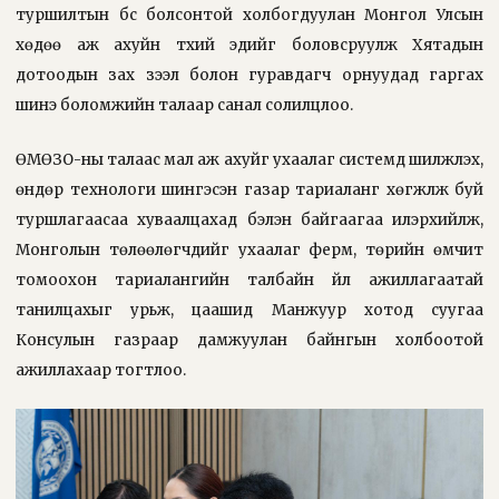
туршилтын бүс болсонтой холбогдуулан Монгол Улсын
хөдөө аж ахуйн түүхий эдийг боловсруулж Хятадын
дотоодын зах зээл болон гуравдагч орнуудад гаргах
шинэ боломжийн талаар санал солилцлоо.
ӨМӨЗО-ны талаас мал аж ахуйг ухаалаг системд шилжүүлэх,
өндөр технологи шингэсэн газар тариаланг хөгжүүлж буй
туршлагаасаа хуваалцахад бэлэн байгаагаа илэрхийлж,
Монголын төлөөлөгчдийг ухаалаг ферм, төрийн өмчит
томоохон тариалангийн талбайн үйл ажиллагаатай
танилцахыг урьж, цаашид Манжуур хотод суугаа
Консулын газраар дамжуулан байнгын холбоотой
ажиллахаар тогтлоо.