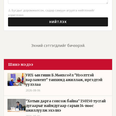
⚠️ Бусдыг доромжилсон, садар самуун агуулга нийтлэхийг
хориглоно
НИЙТЛЭХ
Эхний сэтгэгдлийг бичээрэй.
Шинэ мэдээ
УИХ-ын гишүүн Б.Мөнхсоёл "Нээлттэй
парламент" танхимд ажиллаж, иргэдтэй
уулзлаа
2026-08-06
“Хотын дарга сонсож байна” 150150 тусгай
дугаарыг наймдугаар сарын 14-нөөс
ажиллуулж эхэлнэ