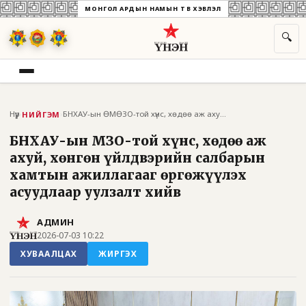
МОНГОЛ АРДЫН НАМЫН ТӨВ ХЭВЛЭЛ
🔍
Нүүр
›
›
БНХАУ-ын ӨМӨЗО-той хүнс, хөдөө аж ахуй,...
НИЙГЭМ
БНХАУ-ын ӨМӨЗО-той хүнс, хөдөө аж
ахуй, хөнгөн үйлдвэрийн салбарын
хамтын ажиллагааг өргөжүүлэх
асуудлаар уулзалт хийв
АДМИН
2026-07-03 10:22
ХУВААЛЦАХ
ЖИРГЭХ