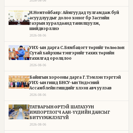
2026-08-06
Н.Номтойбаяр: Аймгуудад тулгамдаж буй
асуудлуудыг долоо хоног бүр Засгийн
газрын хуралдаанд танилцуулж,
шийдвэрлүүлнэ
2026-08-06
УИХ-ын дарга С.Бямбацогт төрийг төлөөлөн
Сутай хайрхны тэнгэрийг тахих төрийн
тахилгад оролцлоо
2026-08-06
Байнгын хорооны дарга Г.Тэмүүлэн тэргүүтэй
УИХ-ын гишүүд БНСУ-ын Үндэсний
Ассамблейн гишүүдийг хүлээн авч уулзав
2026-08-06
ТАТВАРЫН ӨРТЭЙ ШАТАХУУН
ИМПОРТЛОГЧ ААН-ҮҮДИЙН ДАНСЫГ
БИТҮҮМЖЛЭХГҮЙ
2026-08-06