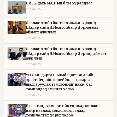
НИТХ дахь МАН-ын бүлэг хуралдлаа
2026-08-06
Өвөлжилтийн бэлтгэл ажлын хүрээнд
Шадар сайд Н.Номтойбаяр Дорноговь
аймагт ажиллав
2026-08-06
Өвөлжилтийн бэлтгэл ажлын хүрээнд
Шадар сайд Н.Номтойбаяр Дорнод аймагт
ажиллав
2026-08-05
УИХ-ын дарга С.Бямбацогт Зүүн Азийн
эрэгтэйчүүдийн волейболын аварга
шалгаруулах тэмцээнийг нээж, баг
тамирчдад амжилт хүслээ
2026-08-05
Бүх шатанд хэмнэлтийн горимд шилжиж,
найр наадам, зөвлөгөөн, гадаад
томилолтыг хориглолоо