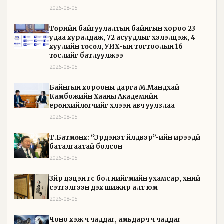
2026-08-05
Төрийн байгуулалтын байнгын хороо 23
удаа хуралдаж, 72 асуудлыг хэлэлцэж, 4
хуулийн төсөл, УИХ-ын тогтоолын 16
төслийг батлуулжээ
2026-08-05
Байнгын хорооны дарга М.Мандхай
Камбожийн Хааны Академийн
ерөнхийлөгчийг хүлээн авч уулзлаа
2026-08-05
Т.Батмөнх: “Эрдэнэт үйлдвэр”-ийн ирээдүй
баталгаатай болсон
2026-08-05
Зүйр цэцэн үгс бол нийгмийн ухамсар, хүний
сэтгэлгээн дэх шижир алт юм
2026-08-05
Чоно үхэж ч чаддаг, амьдарч ч чаддаг