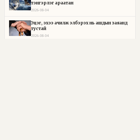
тэнгэрлэг араатан
2026-08-04
Эцэг, эхээ ачилж элбэрэх нь ашдын заяанд
тустай
2026-08-04
Дэлхийн сүү үйлдвэрлэлийн их хурал болж
байна
2026-08-04
УИХ-ын дарга С.Бямбацогт: Хэлэлцүүлгээс илүү
хэрэгжилт, амлалтаас илүү бодит үр дүн чухал
2026-08-04
Л.Зул: “Dew brand”-ийн эрхэмсэг загварууд
бүсгүй таны үнэ цэнийг бүтээнэ
2026-08-04
Морингийн давааны замаас “Барилгын
хатуу хог хаягдал дахин боловсруулах
үйлдвэр” хүртэлх 1.5 км урт авто зам