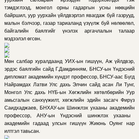
тэмдэглээд, монгол орны гадаргын усны нөөцийн
байршил, уур уурхайн үйлдвэрлэл явагдаж буй газрууд,
малын бэлчээр, газар тариаланд үзүүлж буй нөлөөлөл,
байгалийн баялгийг үнэлэх аргачлалын талаар
мэдээлэл өгсөн.
Мөн салбар хуралдаанд УИХ-ын гишүүн,
Аж үйлдвэр,
эрдэс баялгийн сайд
Г.Дамдинням, БНСУ-ын
Үндэсний
дипломат академийн хүндэт профессор,
БНСУ-аас
Бүгд
Найрамдах Латви Улс
дахь
Элчин сайд асан
Ли Тунг
,
Монгол Улс дахь
НҮБ-ын
Хөгжлийн хөтөлбөрийн Уур
амьсгалын санхүүжилт, хөгжлийн эдийн засагч
Фирүз
Саидхаджаев
, БНХАУ-ын
Шинжлэх
у
хааны
а
кадеми
йн
профессор,
АНУ-ын
Үндэсний
ш
инжлэх
у
хааны
а
кадемийн гадаад улсын гишүүн
Жиюнь Оуянг
нар
илтгэл тавьсан.