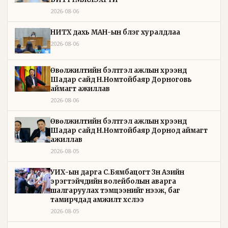
2026-08-06
НИТХ дахь МАН-ын бүлэг хуралдлаа
2026-08-06
Өвөлжилтийн бэлтгэл ажлын хүрээнд
Шадар сайд Н.Номтойбаяр Дорноговь
аймагт ажиллав
2026-08-06
Өвөлжилтийн бэлтгэл ажлын хүрээнд
Шадар сайд Н.Номтойбаяр Дорнод аймагт
ажиллав
2026-08-05
УИХ-ын дарга С.Бямбацогт Зүүн Азийн
эрэгтэйчүүдийн волейболын аварга
шалгаруулах тэмцээнийг нээж, баг
тамирчдад амжилт хүслээ
2026-08-05