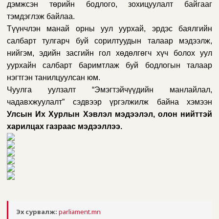
дэмжсэн төрийн бодлого, зохицуулалт байгааг
тэмдэглэж байлаа.
Түүнчлэн манай орны уул уурхай, эрдэс баялгийн
салбарт тулгарч буй сорилтуудын талаар мэдээлж,
нийгэм, эдийн засгийн гол хөдөлгөгч хүч болох уул
уурхайн салбарт баримтлаж буй бодлогын талаар
нэгтгэн танилцуулсан юм.
Чуулга уулзалт “
Эмэгтэйчүүдийн манлайлал,
чадавхжуулалт
” сэдвээр үргэлжилж байна хэмээн
Улсын Их Хурлын Хэвлэл мэдээлэл, олон нийттэй
харилцах газраас мэдээллээ.
Эх сурвалж:
parliament.mn