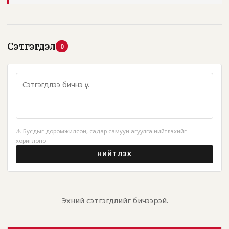
Сэтгэгдэл
0
⚠️ Бусдыг доромжилсон, садар самуун агуулга нийтлэхийг
хориглоно
НИЙТЛЭХ
Эхний сэтгэгдлийг бичээрэй.