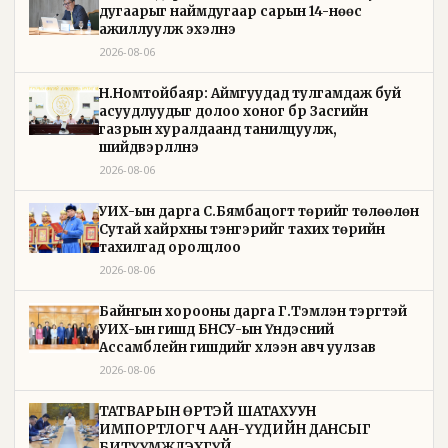
дугаарыг наймдугаар сарын 14-нөөс
ажиллуулж эхэлнэ
2026-08-06
Н.Номтойбаяр: Аймгуудад тулгамдаж буй
асуудлуудыг долоо хоног бүр Засгийн
газрын хуралдаанд танилцуулж,
шийдвэрлүүлнэ
2026-08-06
УИХ-ын дарга С.Бямбацогт төрийг төлөөлөн
Сутай хайрхны тэнгэрийг тахих төрийн
тахилгад оролцлоо
2026-08-06
Байнгын хорооны дарга Г.Тэмүүлэн тэргүүтэй
УИХ-ын гишүүд БНСУ-ын Үндэсний
Ассамблейн гишүүдийг хүлээн авч уулзав
2026-08-06
ТАТВАРЫН ӨРТЭЙ ШАТАХУУН
ИМПОРТЛОГЧ ААН-ҮҮДИЙН ДАНСЫГ
БИТҮҮМЖЛЭХГҮЙ