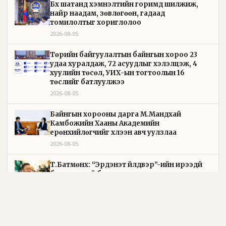
Бүх шатанд хэмнэлтийн горимд шилжиж,
найр наадам, зөвлөгөөн, гадаад
томилолтыг хориглолоо
2026-08-05
Төрийн байгуулалтын байнгын хороо 23
удаа хуралдаж, 72 асуудлыг хэлэлцэж, 4
хуулийн төсөл, УИХ-ын тогтоолын 16
төслийг батлуулжээ
2026-08-05
Байнгын хорооны дарга М.Мандхай
Камбожийн Хааны Академийн
ерөнхийлөгчийг хүлээн авч уулзлаа
2026-08-05
Т.Батмөнх: “Эрдэнэт үйлдвэр”-ийн ирээдүй
баталгаатай болсон
2026-08-05
Зүйр цэцэн үгс бол нийгмийн ухамсар, хүний
сэтгэлгээн дэх шижир алт юм