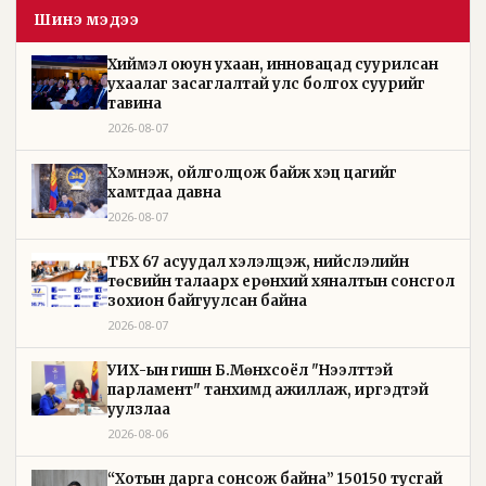
Шинэ мэдээ
Хиймэл оюун ухаан, инновацад суурилсан
ухаалаг засаглалтай улс болгох суурийг
тавина
2026-08-07
Хэмнэж, ойлголцож байж хэцүү цагийг
хамтдаа давна
2026-08-07
ТБХ 67 асуудал хэлэлцэж, нийслэлийн
төсвийн талаарх ерөнхий хяналтын сонсгол
зохион байгуулсан байна
2026-08-07
УИХ-ын гишүүн Б.Мөнхсоёл "Нээлттэй
парламент" танхимд ажиллаж, иргэдтэй
уулзлаа
2026-08-06
“Хотын дарга сонсож байна” 150150 тусгай