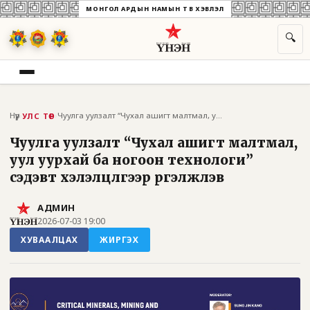
МОНГОЛ АРДЫН НАМЫН ТӨВ ХЭВЛЭЛ
🔍
Нүүр
›
›
Чуулга уулзалт “Чухал ашигт малтмал, уул...
УЛС ТӨР
Чуулга уулзалт “Чухал ашигт малтмал,
уул уурхай ба ногоон технологи”
сэдэвт хэлэлцүүлгээр үргэлжлэв
АДМИН
2026-07-03 19:00
ХУВААЛЦАХ
ЖИРГЭХ