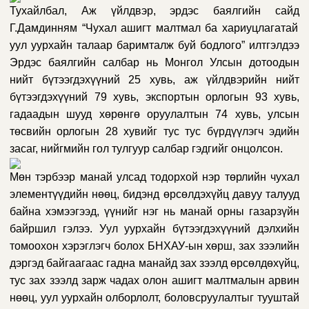
Тухайлбал,
Аж үйлдвэр, эрдэс баялгийн сайд
Г.Дамдинням “Чухал ашигт малтмал ба хариуцлагатай
уул уурхайн талаар баримталж буй бодлого” илтгэлдээ
Эрдэс баялгийн салбар нь Монгол Улсын дотоодын
нийт бүтээгдэхүүний 25 хувь, аж үйлдвэрийн нийт
бүтээгдэхүүний 79 хувь, экспортын орлогын 93 хувь,
гадаадын шууд хөрөнгө оруулалтын 74 хувь, улсын
төсвийн орлогын 28 хувийг тус тус бүрдүүлэгч эдийн
засаг, нийгмийн гол тулгуур салбар гэдгийг онцолсон.
Мөн тэрбээр манай улсад тодорхой нэр төрлийн чухал
элементүүдийн нөөц, бидэнд өрсөлдэхүйц давуу талууд
байна хэмээгээд, үүнийг нэг нь манай орны газарзүйн
байршил гэлээ. Уул уурхайн бүтээгдэхүүний дэлхийн
томоохон хэрэглэгч болох БНХАУ-ын хөрш, зах зээлийн
дэргэд байгаагаас гадна манайд зах зээлд өрсөлдөхүйц,
тус зах зээлд зарж чадах олон ашигт малтмалын арвин
нөөц, уул уурхайн олборлолт, боловсруулалтыг тууштай