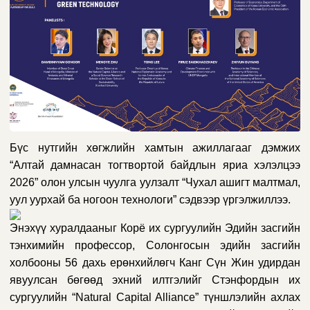
Бүс нутгийн хөгжлийн хамтын ажиллагааг дэмжих
“Алтай дамнасан тогтвортой байдлын яриа хэлэлцээ
2026” олон улсын чуулга уулзалт
“
Чухал ашигт малтмал,
уул уурхай ба ногоон технологи
” сэдвээр үргэлжиллээ.
Энэхүү хуралдааныг
Корё их сургуулийн Эдийн засгийн
тэнхимийн профессор, Солонгосын эдийн засгийн
холбооны 56 дахь
е
рөнхийлөгч
Канг Сүн Жин
удирдан
явуулсан бөгөөд эхний илтгэлийг
Стэнфордын их
сургуулийн “Natural Capital Alliance” түншлэлийн ахлах