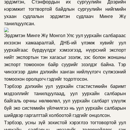
эрдэмтэн, Стэнфордын их сургуулийн Доэрийн
нэрэмжит тогтвортой байдлын сургуул
ийн
н
ийгмийн
ухаан судлалын эрдэмтэн судлаач
Минге Жү
танилцуулсан.
Эрдэмтэн Минге Жү Монгол Улс уул уурхайн салбараас
ихээхэн хамааралтай, ДНБ-ий үлэмж хувийг уул
уурхайгаас бүрдүүлдэг хэмээгээд, нүүрсний экспорт
нийт экспортын тэн хагасыг эзэлж, зэс болон жоншны
экспорт томоохон байр суурийг эзэлдэг байна. Тэр
чинээгээр даян дэлхийн ханган нийлүүлэгч сүлжээний
томоохон оролцогч гэдгийг тодотгосон.
Тэрбээр дэлхийн уул уурхайн стастистикийн баримт
мэдээллийг танилцуулаад, уул уурхайн салбарын
байгаль орчны нөлөөлөл, уул уурхайн салбарт үзүүлж
буй эко системийн үйлчилгээ нь уул уурхайн салбарын
шийдвэр гаргалттай холбоотой гэдгийг онцолсон.
Тэрбээр, усны зүй зохистой хэрэглээ тогтовортой уул
уурхайн салбарын ирээдүйг тодорхойлдог гэж