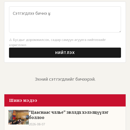
⚠️ Бусдыг доромжилсон, садар самуун агуулга нийтлэхийг
хориглоно
НИЙТЛЭХ
Эхний сэтгэгдлийг бичээрэй.
Шинэ мэдээ
“Цааснаас чөлөөлье” зөвлөлдөх хэлэлцүүлэг
боллоо
2026-08-07