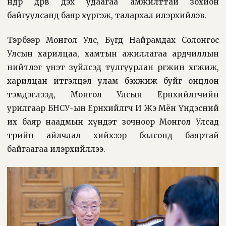
өнөөдөр дөрөв дэх удаагаа амжилттай зохион
байгуулсанд баяр хүргэж, талархал илэрхийлэв.
Тэрбээр Монгол Улс, Бүгд Найрамдах Солонгос
Улсын харилцаа, хамтын ажиллагаа ардчиллын
нийтлэг үнэт зүйлсэд тулгуурлан өргөжин хөгжиж,
харилцан итгэлцэл улам бэхжиж буйг онцлон
тэмдэглээд, Монгол Улсын Ерөнхийлөгчийн
урилгаар БНСУ-ын Ерөнхийлөгч И Жэ Мён Үндэсний
их баяр наадмын хүндэт зочноор Монгол Улсад
төрийн айлчлал хийхээр болсонд баяртай
байгаагаа илэрхийллээ.