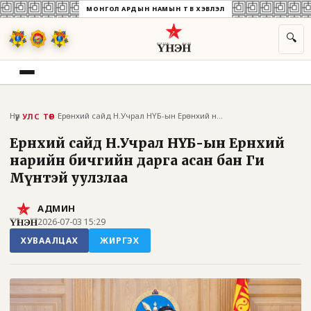
МОНГОЛ АРДЫН НАМЫН ТӨВ ХЭВЛЭЛ
🔍
Нүүр
›
›
Ерөнхий сайд Н.Учрал НҮБ-ын Ерөнхий нари...
УЛС ТӨР
Ерөнхий сайд Н.Учрал НҮБ-ын Ерөнхий
нарийн бичгийн дарга асан бан Ги
Мүнтэй уулзлаа
АДМИН
2026-07-03 15:29
ХУВААЛЦАХ
ЖИРГЭХ