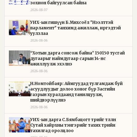
зохион байгуулсан байна
2026-08-07
УИХ-ын гишүүн Б.Мөнхсоёл "Нээлттэй
парламент" танхимд ажиллаж, иргэдтэй
уулзлаа
2026-08-06
“Хотын дарга сонсож байна” 150150 тусгай
дугаарыг наймдугаар сарын 14-нөөс
ажиллуулж эхэлнэ
2026-08-06
Н.Номтойбаяр: Аймгуудад тулгамдаж буй
асуудлуудыг долоо хоног бүр Засгийн
газрын хуралдаанд танилцуулж,
шийдвэрлүүлнэ
2026-08-06
УИХ-ын дарга С.Бямбацогт төрийг төлөөлөн
Сутай хайрхны тэнгэрийг тахих төрийн
тахилгад оролцлоо