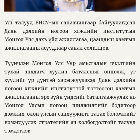
Мөн талууд БНСУ-ын санаачилгаар байгуулагдсан
Даян дэлхийн ногоон хөгжлийн институтын
Монгол Улс дахь үйл ажиллагаа, цаашдын хамтын
ажиллагааны асуудлаар санал солилцов.
Түүнчлэн Монгол Улс Уур амьсгалын өөрчлөлтийн
тухай анхдагч хуулиа баталсныг онцолж, уг
хуулийг үр дүнтэй хэрэгжүүлэхэд Даян дэлхийн
ногоон хөгжлийн институттэй тогтоосон хамтын
ажиллагааны эрх зүйн үндсийг баталгаажуулах нь
Монгол Улсын ногоон шилжилтийг бодитоор
дэмжих, олон улсын санхүүжилт татах боломжийг
нэмэгдүүлэх стратегийн ач холбогдолтойг талууд
тэмдэглэв.