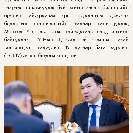
газраас хэрэгжүүлж буй эдийн засаг, бизнесийн
орчныг сайжруулах, хөрөнгө оруулалтыг дэмжих
бодлогын шинэчлэлийн талаар танилцуулж,
Монгол Улс энэ оны наймдугаар сард зохион
байгуулах НҮБ-ын Цөлжилттэй тэмцэх тухай
конвенцын талуудын 17 дугаар бага хурлын
(COP17) ач холбогдлыг онцлов.