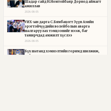
Шадар сайд Н.Номтойбаяр Дорнод аймагт
ажиллав
2026-08-05
УИХ-ын дарга С.Бямбацогт Зүүн Азийн
эрэгтэйчүүдийн волейболын аварга
шалгаруулах тэмцээнийг нээж, баг
тамирчдад амжилт хүслээ
2026-08-05
Бүх шатанд хэмнэлтийн горимд шилжиж,
найр наадам, зөвлөгөөн, гадаад томилолтыг
хориглолоо
2026-08-05
Төрийн байгуулалтын байнгын хороо 23 удаа
хуралдаж, 72 асуудлыг хэлэлцэж, 4 хуулийн
төсөл, УИХ-ын тогтоолын 16 төслийг
батлуулжээ
2026-08-05
Байнгын хорооны дарга М.Мандхай
Камбожийн Хааны Академийн