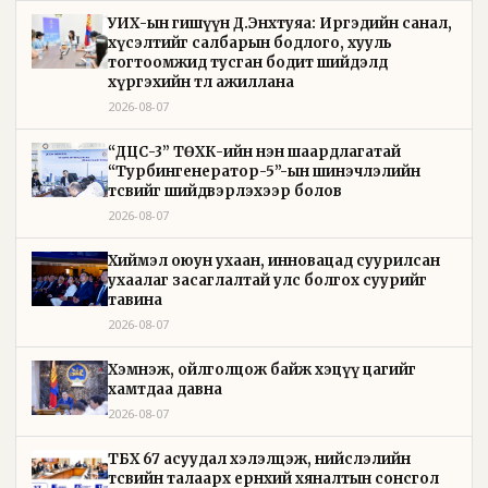
УИХ-ын гишүүн Д.Энхтуяа: Иргэдийн санал,
хүсэлтийг салбарын бодлого, хууль
тогтоомжид тусган бодит шийдэлд
хүргэхийн төлөө ажиллана
2026-08-07
“ДЦС-3” ТӨХК-ийн нэн шаардлагатай
“Турбингенератор-5”-ын шинэчлэлийн
төсвийг шийдвэрлэхээр болов
2026-08-07
Хиймэл оюун ухаан, инновацад суурилсан
ухаалаг засаглалтай улс болгох суурийг
тавина
2026-08-07
Хэмнэж, ойлголцож байж хэцүү цагийг
хамтдаа давна
2026-08-07
ТБХ 67 асуудал хэлэлцэж, нийслэлийн
төсвийн талаарх ерөнхий хяналтын сонсгол