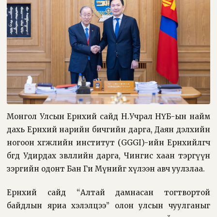
Монгол Улсын Ерөнхий сайд Н.Учрал НҮБ-ын найм
дахь Ерөнхий нарийн бичгийн дарга, Даян дэлхийн
ногоон хөгжлийн институт (GGGI)-ийн Ерөнхийлөгч
бөгөөд Удирдах зөвлөлийн дарга, Чингис хаан тэргүүн
зэргийн одонт Бан Ги Мүнийг хүлээн авч уулзлаа.
Ерөнхий сайд “Алтай дамнасан тогтвортой
байдлын яриа хэлэлцээ” олон улсын чуулганыг