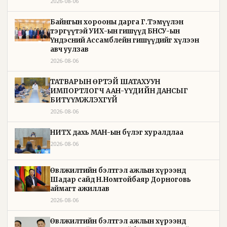
2026-08-06
Байнгын хорооны дарга Г.Тэмүүлэн
тэргүүтэй УИХ-ын гишүүд БНСУ-ын
Үндэсний Ассамблейн гишүүдийг хүлээн
авч уулзав
2026-08-06
ТАТВАРЫН ӨРТЭЙ ШАТАХУУН
ИМПОРТЛОГЧ ААН-ҮҮДИЙН ДАНСЫГ
БИТҮҮМЖЛЭХГҮЙ
2026-08-06
НИТХ дахь МАН-ын бүлэг хуралдлаа
2026-08-06
Өвөлжилтийн бэлтгэл ажлын хүрээнд
Шадар сайд Н.Номтойбаяр Дорноговь
аймагт ажиллав
2026-08-06
Өвөлжилтийн бэлтгэл ажлын хүрээнд