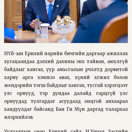
НҮБ-ын Ерөнхий нарийн бичгийн даргаар ажиллах
хугацаандаа дэлхий дахины энх тайван, аюулгүй
байдлыг хангах, уур амьсгалын өөрчлөлтөд дорвитой
хариу арга хэмжээ авах, хүний хөгжил болон
жендэрийн тэгш байдлыг хангах, тусгай хэрэгцээт
улс орнууд, тэр дундаа далайд гарцгүй улс
орнуудад тулгардаг асуудалд онцгой анхаарал
хандуулдаг байсанд Бан Ги Мүн даргад талархал
илэрхийлэв.
Уулзалтын үеэр Ерөнхий сайд Н.Учрал Засгийн