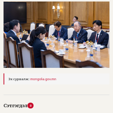
Эх сурвалж:
mongolia.gov.mn
Сэтгэгдэл
0