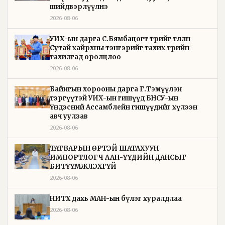
шийдвэрлүүлнэ
2026-08-06
УИХ-ын дарга С.Бямбацогт төрийг төлөөлөн
Сутай хайрхны тэнгэрийг тахих төрийн
тахилгад оролцлоо
2026-08-06
Байнгын хорооны дарга Г.Тэмүүлэн
тэргүүтэй УИХ-ын гишүүд БНСУ-ын
Үндэсний Ассамблейн гишүүдийг хүлээн
авч уулзав
2026-08-06
ТАТВАРЫН ӨРТЭЙ ШАТАХУУН
ИМПОРТЛОГЧ ААН-ҮҮДИЙН ДАНСЫГ
БИТҮҮМЖЛЭХГҮЙ
2026-08-06
НИТХ дахь МАН-ын бүлэг хуралдлаа
2026-08-06