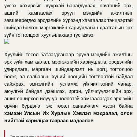
үүсэх хохирлыг шуурхай барагдуулах, өвчтөний эрх,
ашгийг хамгаалах, эрүүл мэндийн ажилтныг
зөвшөөрөгдөх эрсдэлийн хүрээнд хамгаалах тэнцвэртэй
шийдэл болгон мэргэжлийн хариуцлагын даатгалын эрх
зүйн тогтолцоог хуульч
лахаар тусгажээ.
Хуулийн төсөл батлагдсанаар
эрүүл мэндийн ажилтны
эрх зүйн хамгаалал, мэргэжлийн хариуцлага, эрсдэлийн
удирдлага, маргаан шийдвэрлэлт нь цогц тогтолцоо
болж, эл салбарын хүний нөөцийн тогтвортой байдал
сайжрах, эмнэлгийн тусламж, үйлчилгээний чанар,
аюулгүй байдал дээшлэх, иргэн, үйлчлүүлэгчийн эрх,
ашиг сонирхол илүү үр нөлөөтэй хамгаалагдах эрх зүйн
орчин бүрдэ
нэ гэж төсөл санаачлагч үзсэн байна
хэмээн Улсын Их Хурлын Хэвлэл мэдээлэл, олон
нийттэй харилцах газраас мэдээлэв.
Эх сурвалж:
parliament.mn