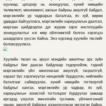
хуулиар, цогцоор нь зохицуулах, хүний нөөцийн
төлөвлөлт, менежмент, ажлын байрны аюулгүй байдал,
мэргэжлийн ур чадварын баталгаа, ёс зүй, өөрөө
удирдах байгууллага, мэргэжлийн хариуцлагын даатгал,
маргаан шийдвэрлэх дэг журам зэрэг институцийн
зохицуулалтыг нэг мөр ойлгомжтой болгох хэрэгцээ
шаардлага үүссэн
байна. Энэ хүрээнд
х
уулийн төслий
г
боловсруулжээ.
Хуулийн төсөл нь
эрүүл мэндийн ажилтны эрх зүйн
байдлыг бие даасан байдлаар тодорхойлж, тэдний
мэргэжлийн үйл ажиллагааг аюулгүй, тасралтгүй,
хараат бус хэрэгжүүлэх нөхцөлийг бүрдүүлэх, нийгмийн
баталгааг сайжруулах, хүний нөөцийн тогтвортой
байдлыг хангах, мэргэжлийн ур чадвар, ёс зүй,
хариуцлагын зохистой тогтолцоог бүрдүүлэх замаар
иргэдэд үзүүлэх эмнэлгийн тусламж, үйлчилгээний
чанар, аюулгүй байдлыг дээшлүүлэхэд
чиглэсэн байна.