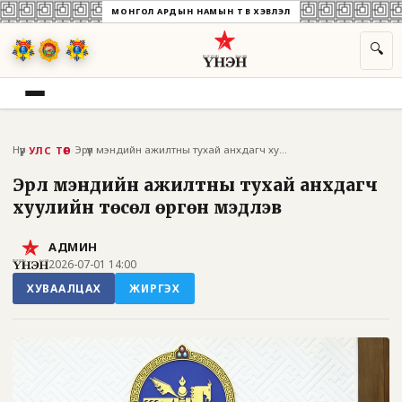
МОНГОЛ АРДЫН НАМЫН ТӨВ ХЭВЛЭЛ
🔍
Нүүр
›
›
Эрүүл мэндийн ажилтны тухай анхдагч хуу...
УЛС ТӨР
Эрүүл мэндийн ажилтны тухай анхдагч
хуулийн төсөл өргөн мэдүүлэв
АДМИН
2026-07-01 14:00
ХУВААЛЦАХ
ЖИРГЭХ