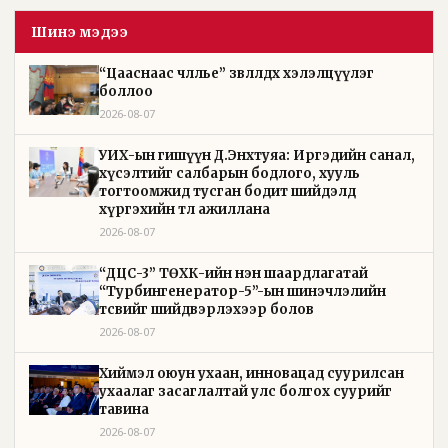
Шинэ мэдээ
“Цааснаас чөлөөлье” зөвлөлдөх хэлэлцүүлэг
боллоо
2026-08-07
УИХ-ын гишүүн Д.Энхтуяа: Иргэдийн санал,
хүсэлтийг салбарын бодлого, хууль
тогтоомжид тусган бодит шийдэлд
хүргэхийн төлөө ажиллана
2026-08-07
“ДЦС-3” ТӨХК-ийн нэн шаардлагатай
“Турбингенератор-5”-ын шинэчлэлийн
төсвийг шийдвэрлэхээр болов
2026-08-07
Хиймэл оюун ухаан, инновацад суурилсан
ухаалаг засаглалтай улс болгох суурийг
тавина
2026-08-07