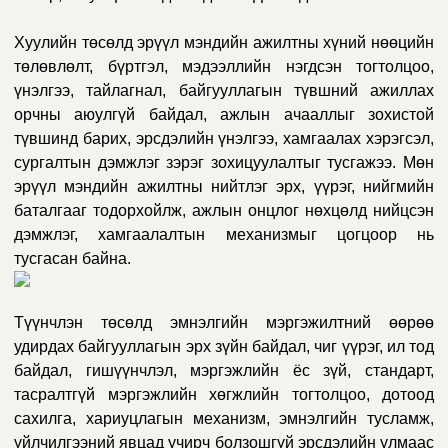
Хуулийн төсөл
д
эрүүл мэндийн ажилтны хүний нөөцийн
төлөвлөлт, бүртгэл, мэдээллийн нэгдсэн тогтолцоо,
үнэлгээ, тайлагнал, байгууллагын түвшний ажиллах
орчны аюулгүй байдал, ажлын ачааллыг зохистой
түвшинд барих, эрсдэлийн үнэлгээ, хамгаалах хэрэгсэл,
сургалтын дэмжлэг зэрэг зохицуулалтыг тусгаж
ээ.
Мөн
эрүүл мэндийн ажилтны нийтлэг эрх, үүрэг, нийгмийн
баталгааг тодорхойлж, ажлын онцлог нөхцөлд нийцсэн
дэмжлэг, хамгаалалтын механизмыг цогцоор нь
тусгасан
байна.
Түүнчлэн төсөлд
эмнэлгийн мэргэжилтний өөрөө
удирдах байгууллагын эрх зүйн байдал, чиг үүрэг, ил тод
байдал, гишүүнчлэл, мэргэжлийн ёс зүй, стандарт,
тасралтгүй мэргэжлийн хөгжлийн тогтолцоо, дотоод
сахилга, хариуцлагын механизм
,
эмнэлгийн тусламж,
үйлчилгээний явцад учирч болзошгүй эрсдэлийн улмаас