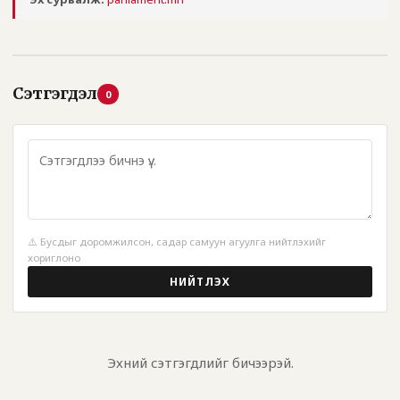
Сэтгэгдэл
0
⚠️ Бусдыг доромжилсон, садар самуун агуулга нийтлэхийг
хориглоно
НИЙТЛЭХ
Эхний сэтгэгдлийг бичээрэй.