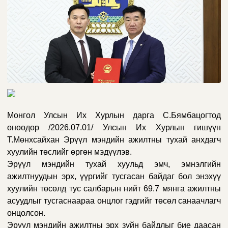
Монгол Улсын Их Хурлын дарга С.Бямбацогтод
өнөөдөр
/2026.07.01/ Улсын Их Хурлын гишүүн
Т.Мөнхсайхан Э
рүүл мэндийн ажилтны тухай
анхдагч
хуулийн төс
лийг өргөн мэдүүлэв.
Эрүүл мэндийн тухай хуульд эмч, эмнэлгийн
ажилтнуудын эрх, үүргийг тусгасан байдаг бол энэхүү
хуулийн төсөлд тус салбарын нийт
69.7 мянга ажилт
ны
асуудлыг тусгаснаараа онцлог гэдгийг төсөл санаачлагч
онцолсон.
Э
рүүл мэндийн ажилтны эрх зүйн байдлыг бие даасан