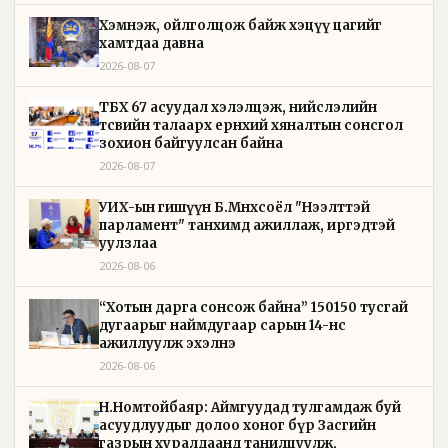
Хэмнэж, ойлголцож байж хэцүү цагийг
хамтдаа давна
2026-08-07
ТБХ 67 асуудал хэлэлцэж, нийслэлийн
төсвийн талаарх ерөнхий хяналтын сонсгол
зохион байгуулсан байна
2026-08-07
УИХ-ын гишүүн Б.Мөнхсоёл "Нээлттэй
парламент" танхимд ажиллаж, иргэдтэй
уулзлаа
2026-08-06
“Хотын дарга сонсож байна” 150150 тусгай
дугаарыг наймдугаар сарын 14-нөөс
ажиллуулж эхэлнэ
2026-08-06
Н.Номтойбаяр: Аймгуудад тулгамдаж буй
асуудлуудыг долоо хоног бүр Засгийн
газрын хуралдаанд танилцуулж,