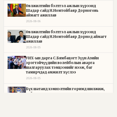
Өвөлжилтийн бэлтгэл ажлын хүрээнд
Шадар сайд Н.Номтойбаяр Дорноговь
аймагт ажиллав
2026-08-06
Өвөлжилтийн бэлтгэл ажлын хүрээнд
Шадар сайд Н.Номтойбаяр Дорнод аймагт
ажиллав
2026-08-05
УИХ-ын дарга С.Бямбацогт Зүүн Азийн
эрэгтэйчүүдийн волейболын аварга
шалгаруулах тэмцээнийг нээж, баг
тамирчдад амжилт хүслээ
2026-08-05
Бүх шатанд хэмнэлтийн горимд шилжиж,
найр наадам, зөвлөгөөн, гадаад томилолтыг
хориглолоо
2026-08-05
Төрийн байгуулалтын байнгын хороо 23 удаа