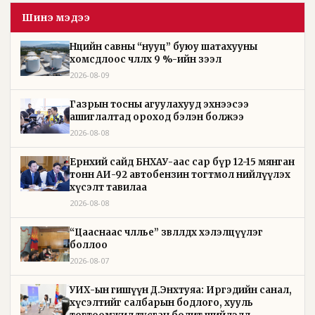
Шинэ мэдээ
Нөөцийн савны “нууц” буюу шатахууны
хомсдлоос чөлөөлөх 9 %-ийн зээл
2026-08-09
Газрын тосны агуулахууд эхнээсээ
ашиглалтад ороход бэлэн болжээ
2026-08-08
Ерөнхий сайд БНХАУ-аас сар бүр 12-15 мянган
тонн АИ-92 автобензин тогтмол нийлүүлэх
хүсэлт тавилаа
2026-08-08
“Цааснаас чөлөөлье” зөвлөлдөх хэлэлцүүлэг
боллоо
2026-08-07
УИХ-ын гишүүн Д.Энхтуяа: Иргэдийн санал,
хүсэлтийг салбарын бодлого, хууль