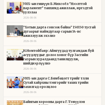
УИХ-ын гишүүн Б.Мөнхсоёл "Нээлттэй
парламент" танхимд ажиллаж, иргэдтэй
уулзлаа
2026-08-06
“Хотын дарга сонсож байна” 150150 тусгай
дугаарыг наймдугаар сарын 14-нөөс
ажиллуулж эхэлнэ
2026-08-06
Н.Номтойбаяр: Аймгуудад тулгамдаж буй
асуудлуудыг долоо хоног бүр Засгийн
газрын хуралдаанд танилцуулж,
шийдвэрлүүлнэ
2026-08-06
УИХ-ын дарга С.Бямбацогт төрийг төлөөлөн
Сутай хайрхны тэнгэрийг тахих төрийн
тахилгад оролцлоо
2026-08-06
Байнгын хорооны дарга Г.Тэмүүлэн