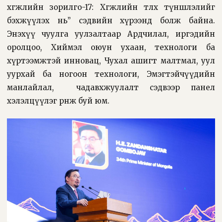
хөгжлийн зорилго-17: Хөгжлийн төлөөх түншлэлийг
бэхжүүлэх нь” сэдвийн хүрээнд болж байна.
Энэхүү чуулга уулзалтаар Ардчилал, иргэдийн
оролцоо, Хиймэл оюун ухаан, технологи ба
хүртээмжтэй инновац, Чухал ашигт малтмал, уул
уурхай ба ногоон технологи, Эмэгтэйчүүдийн
манлайлал, чадавхжуулалт сэдвээр панел
хэлэлцүүлэг өрнөж буй юм.