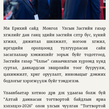
Мөн Ерөнхий сайд Монгол Улсын Засгийн газар
хөгжлийг дан ганц эдийн засгийн өсөлтөөр бус, хүний
хөгжил, дижитал шилжилт, ногоон хөгжил,
иргэдийн оролцоонд тулгуурласан сайн
засаглалаар хэмжихийг зорьж буйг тодотгоод,
Засгийн газар “Чөлөөлье” санаачилгын хүрээнд хүнд
суртал, давхардсан зөвшөөрлийн тоог бууруулж,
цахимжилт, хөрөнгө оруулалт, инновацыг дэмжих
бодлогыг хэрэгжүүлж буйг тэмдэглэв.
Улаанбаатар хотноо дөрөв дэх удаагаа болж буй
“Алтай дамнасан тогтвортой байдлын яриа
хэлэлцээ-2026” олон улсын чуулган “Тогтвортой