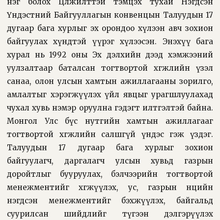
нэг болох Цөлжилттэй тэмцэх тухай Нэгдсэн
Үндэстний Байгууллагын конвенцын Талуудын 17
дугаар бага хурлыг эх орондоо хүлээн авч зохион
байгуулах хүндтэй үүрэг хүлээсэн. Энэхүү бага
хурал нь 1992 оны Эх дэлхийн дээд хэмжээний
уулзалтаар баталсан тогтвортой хөгжлийн үзэл
санаа, олон улсын хамтын ажиллагааны зорилго,
амлалтыг хэрэгжүүлэх үйл явцыг урагшлуулахад
чухал хувь нэмэр оруулна гэдэгт илтгэлтэй байна.
Монгол Улс бүс нутгийн хамтын ажиллагааг
тогтвортой хөгжлийн салшгүй үндэс гэж үздэг.
Талуудын 17 дугаар бага хурлыг зохион
байгуулагч, даргалагч улсын хувьд газрын
доройтлыг бууруулах, бэлчээрийн тогтвортой
менежментийг хөгжүүлэх, ус, газрын нөөцийн
нэгдсэн менежментийг бэхжүүлэх, байгальд
суурилсан шийдлийг түгээн дэлгэрүүлэх