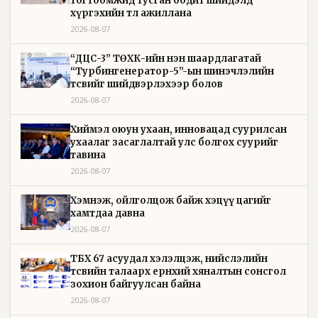
тогтоомжид тусган бодит шийдэлд
хүргэхийн төлөө ажиллана
2026-08-07
“ДЦС-3” ТӨХК-ийн нэн шаардлагатай
“Турбингенератор-5”-ын шинэчлэлийн
төсвийг шийдвэрлэхээр болов
2026-08-07
Хиймэл оюун ухаан, инновацад суурилсан
ухаалаг засаглалтай улс болгох суурийг
тавина
2026-08-07
Хэмнэж, ойлголцож байж хэцүү цагийг
хамтдаа давна
2026-08-07
ТБХ 67 асуудал хэлэлцэж, нийслэлийн
төсвийн талаарх ерөнхий хяналтын сонсгол
зохион байгуулсан байна
2026-08-07