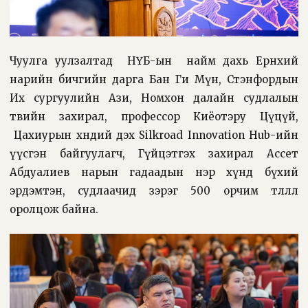
Чуулга уулзалтад НҮБ-ын найм дахь Ерөнхий
нарийн бичгийн дарга Бан Ги Мүн, Стэнфордын
Их сургуулийн Ази, Номхон далайн судлалын
төвийн захирал, профессор Киёотэру Цүцүй,
Цахиурын хөндий дэх Silkroad Innovation Hub-ийн
үүсгэн байгуулагч, Гүйцэтгэх захирал Ассет
Абдуалиев нарын гадаадын нэр хүнд бүхий
эрдэмтэн, судлаачид зэрэг 500 орчим төлөөлөл
оролцож байна.