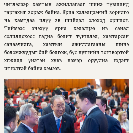
чиглэлээр хамтын ажиллагааг шинэ түвшинд
гаргахыг зорьж байна. Яриа хэлэлцээний зорилго
нь хамтдаа илүү зөв шийдэл олоход оршдог.
Тиймээс энэхүү яриа хэлэлцээ нь санал
солилцохоос гадна бодит түншлэл, хамтарсан
санаачилга, хамтын ажиллагааны шинэ
боломжуудыг бий болгож, бүс нутгийн тогтвортой
хөгжилд үнэтэй хувь нэмэр оруулна гэдэгт
итгэлтэй байна хэмээв.