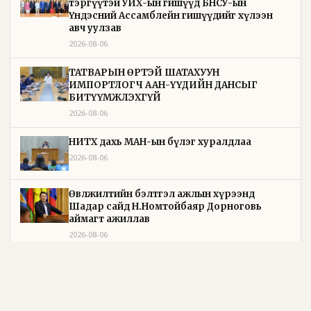
тэргүүтэй УИХ-ын гишүүд БНСУ-ын
Үндэсний Ассамблейн гишүүдийг хүлээн
авч уулзав
2026-08-06
ТАТВАРЫН ӨРТЭЙ ШАТАХУУН
ИМПОРТЛОГЧ ААН-ҮҮДИЙН ДАНСЫГ
БИТҮҮМЖЛЭХГҮЙ
2026-08-06
НИТХ дахь МАН-ын бүлэг хуралдлаа
2026-08-06
Өвөлжилтийн бэлтгэл ажлын хүрээнд
Шадар сайд Н.Номтойбаяр Дорноговь
аймагт ажиллав
2026-08-06
Өвөлжилтийн бэлтгэл ажлын хүрээнд
Шадар сайд Н.Номтойбаяр Дорнод аймагт
ажиллав
2026-08-05