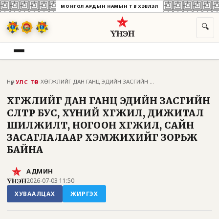
МОНГОЛ АРДЫН НАМЫН ТӨВ ХЭВЛЭЛ
🔍
Нүүр
›
›
ХӨГЖЛИЙГ ДАН ГАНЦ ЭДИЙН ЗАСГИЙН ӨСӨЛТӨӨР...
УЛС ТӨР
ХӨГЖЛИЙГ ДАН ГАНЦ ЭДИЙН ЗАСГИЙН
ӨСӨЛТӨӨР БУС, ХҮНИЙ ХӨГЖИЛ, ДИЖИТАЛ
ШИЛЖИЛТ, НОГООН ХӨГЖИЛ, САЙН
ЗАСАГЛАЛААР ХЭМЖИХИЙГ ЗОРЬЖ
БАЙНА
АДМИН
2026-07-03 11:50
ХУВААЛЦАХ
ЖИРГЭХ