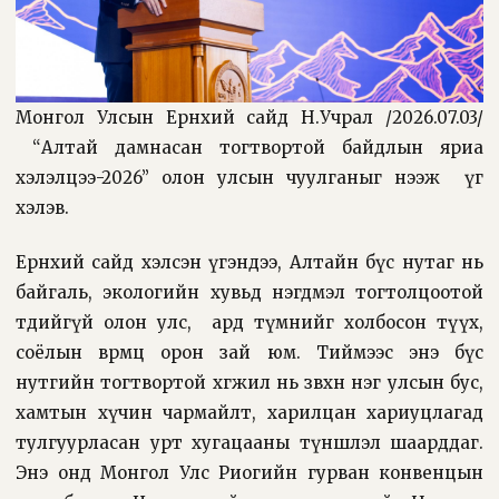
Монгол Улсын Ерөнхий сайд Н.Учрал /2026.07.03/
“Алтай дамнасан тогтвортой байдлын яриа
хэлэлцээ-2026” олон улсын чуулганыг нээж үг
хэлэв.
Ерөнхий сайд хэлсэн үгэндээ, Алтайн бүс нутаг нь
байгаль, экологийн хувьд нэгдмэл тогтолцоотой
төдийгүй олон улс, ард түмнийг холбосон түүх,
соёлын өвөрмөц орон зай юм. Тиймээс энэ бүс
нутгийн тогтвортой хөгжил нь зөвхөн нэг улсын бус,
хамтын хүчин чармайлт, харилцан хариуцлагад
тулгуурласан урт хугацааны түншлэл шаарддаг.
Энэ онд Монгол Улс Риогийн гурван конвенцын