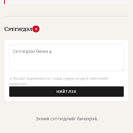
Сэтгэгдэл
0
⚠️ Бусдыг доромжилсон, садар самуун агуулга нийтлэхийг
хориглоно
НИЙТЛЭХ
Эхний сэтгэгдлийг бичээрэй.