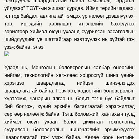
нэвтрүүлэх шаардлагатай байна хэмээгээд “Эрдэнэт
үйлдвэр” ТӨҮГ-ын жишээг дурдав. Иймд төрийн чадавх,
ил тод байдал, авлигатай тэмцэх үр нөлөөг дээшлүүлэх,
төр, иргэдийн харилцан итгэлцлийг бэхжүүлэх
зорилгоор хиймэл оюун ухаанд суурилсан засаглалын
шийдлүүдийг үе шаттайгаар нэвтрүүлэх нь зүйтэй гэж
үзэж байна гэлээ.
Удаад нь, Монголын боловсролын салбар өнөөгийн
нийгэм, технологийн хөгжлөөс хоцрохгүй шинэ үеийн
хэрэгцээ шаардлагад нийцэн шинэчлэгдэх
шаардлагатай байна. Гэвч хот, хөдөөгийн боловсролын
хүртээмж, чанарын ялгаа нь бодит тэгш бус байдлыг
бий болгож, хүний эрхийн баталгаатай хэрэгжилтэд
сөргөөр нөлөөлж байна. Тэгш боломжийг хангахын тулд
хиймэл оюун ухаан болон дижитал технологид
суурилсан боловсролын шинэчлэлийг эрчимжүүлэх
шаардлагатай гэж үзэж байна. Хөдөө орон нутгийн