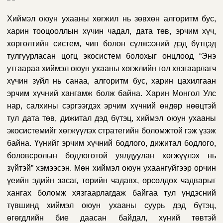
Хиймэл оюун ухааны хөгжил нь зөвхөн алгоритм бус,
харин тооцооллын хүчин чадал, дата төв, эрчим хүч,
хөргөлтийн систем, чип болон сүлжээний дэд бүтцэд
тулгуурласан цогц экосистем болохыг онцлоод “Энэ
утгаараа хиймэл оюун ухааны хөгжлийн гол хязгаарлагч
хүчин зүйл нь санаа, алгоритм бус, харин цахилгаан
эрчим хүчний хангамж болж байна. Харин Монгол Улс
нар, салхины сэргээгдэх эрчим хүчний өндөр нөөцтэй
тул дата төв, дижитал дэд бүтэц, хиймэл оюун ухааны
экосистемийг хөгжүүлэх стратегийн боломжтой гэж үзэж
байна. Үүнийг эрчим хүчний бодлого, дижитал бодлого,
боловсролын бодлоготой уялдуулан хөгжүүлэх нь
зүйтэй” хэмээсэн. Мөн хиймэл оюун ухаангүйгээр орчин
үеийн эдийн засаг, төрийн чадавх, өрсөлдөх чадварыг
хангах боломж хязгаарлагдаж байгаа тул үндэсний
түвшинд хиймэл оюун ухааны суурь дэд бүтэц,
өгөгдлийн бие даасан байдал, хүний төвтэй