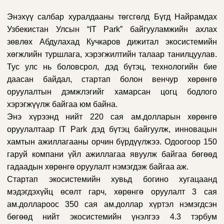
Энэхүү салбар хуралдааны төгсгөлд Бүгд Найрамдах
Узбекистан Улсын “IT Park” байгууламжийн ахлах
зөвлөх Абдулахад Кучкаров дижитал экосистемийн
хөгжлийн туршлага, хэрэгжилтийн талаар танилцуулав.
Тус улс нь боловсрол, дэд бүтэц, технологийн бие
даасан байдал, стартап болон венчур хөрөнгө
оруулалтын дэмжлэгийг хамарсан цогц бодлого
хэрэгжүүлж байгаа юм байна.
Энэ хүрээнд нийт 220 сая ам.долларын хөрөнгө
оруулалтаар IT Park дэд бүтэц байгуулж, инновацын
хамтын ажиллагааны орчин бүрдүүлжээ. Одоогоор 150
гаруй компани үйл ажиллагаа явуулж байгаа бөгөөд
гадаадын хөрөнгө оруулалт нэмэгдэж байгаа аж.
Стартап экосистемийн хувьд богино хугацаанд
мэдэгдэхүйц өсөлт гарч, хөрөнгө оруулалт 3 сая
ам.доллароос 350 сая ам.доллар хүртэл нэмэгдсэн
бөгөөд нийт экосистемийн үнэлгээ 4.3 тэрбум