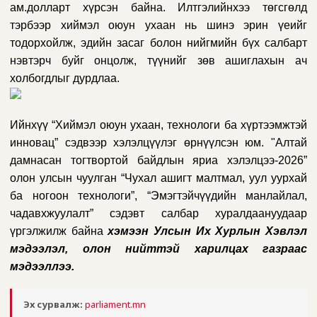
ам.долларт хүрсэн байна. Илтгэлийнхээ төгсгөлд
тэрбээр хиймэл оюун ухаан нь шинэ эрин үеийг
тодорхойлж, эдийн засаг болон нийгмийн бүх салбарт
нэвтэрч буйг онцолж, түүнийг зөв ашиглахын ач
холбогдлыг дурдлаа.
Ийнхүү “Хиймэл оюун ухаан, технологи ба хүртээмжтэй
инновац” сэдвээр хэлэлцүүлэг өрнүүлсэн юм. "
Алтай
дамнасан тогтвортой байдлын яриа хэлэлцээ-2026”
олон улсын чуулган “Чухал ашигт малтмал, уул уурхай
ба ногоон технологи”, “Эмэгтэйчүүдийн манлайлал,
чадавхжуулалт” сэдэвт салбар хуралдаануудаар
үргэлжилж байна
хэмээн Улсын Их Хурлын Хэвлэл
мэдээлэл, олон нийттэй харилцах газраас
мэдээллээ.
Эх сурвалж:
parliament.mn