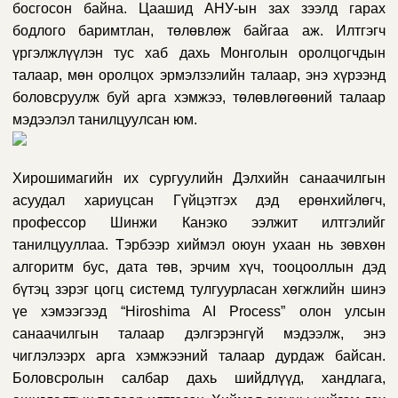
босгосон байна. Цаашид АНУ-ын зах зээлд гарах
бодлого баримтлан, төлөвлөж байгаа аж. Илтгэгч
үргэлжлүүлэн тус хаб дахь Монголын оролцогчдын
талаар, мөн оролцох эрмэлзэлийн талаар, энэ хүрээнд
боловсруулж буй арга хэмжээ, төлөвлөгөөний талаар
мэдээлэл танилцуулсан юм.
Хирошимагийн их сургуулийн Дэлхийн санаачилгын
асуудал хариуцсан Гүйцэтгэх дэд ерөнхийлөгч,
профессор Шинжи Канэко ээлжит илтгэлийг
танилцууллаа. Тэрбээр хиймэл оюун ухаан нь зөвхөн
алгоритм бус, дата төв, эрчим хүч, тооцооллын дэд
бүтэц зэрэг цогц системд тулгуурласан хөгжлийн шинэ
үе хэмээгээд “Hiroshima AI Process” олон улсын
санаачилгын талаар дэлгэрэнгүй мэдээлж, энэ
чиглэлээрх арга хэмжээний талаар дурдаж байсан.
Боловсролын салбар дахь шийдлүүд, хандлага,