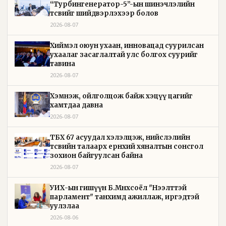
“Турбингенератор-5”-ын шинэчлэлийн
төсвийг шийдвэрлэхээр болов
2026-08-07
Хиймэл оюун ухаан, инновацад суурилсан
ухаалаг засаглалтай улс болгох суурийг
тавина
2026-08-07
Хэмнэж, ойлголцож байж хэцүү цагийг
хамтдаа давна
2026-08-07
ТБХ 67 асуудал хэлэлцэж, нийслэлийн
төсвийн талаарх ерөнхий хяналтын сонсгол
зохион байгуулсан байна
2026-08-07
УИХ-ын гишүүн Б.Мөнхсоёл "Нээлттэй
парламент" танхимд ажиллаж, иргэдтэй
уулзлаа
2026-08-06