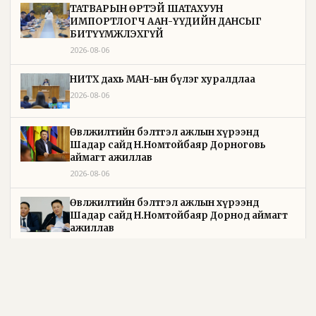
ТАТВАРЫН ӨРТЭЙ ШАТАХУУН
ИМПОРТЛОГЧ ААН-ҮҮДИЙН ДАНСЫГ
БИТҮҮМЖЛЭХГҮЙ
2026-08-06
НИТХ дахь МАН-ын бүлэг хуралдлаа
2026-08-06
Өвөлжилтийн бэлтгэл ажлын хүрээнд
Шадар сайд Н.Номтойбаяр Дорноговь
аймагт ажиллав
2026-08-06
Өвөлжилтийн бэлтгэл ажлын хүрээнд
Шадар сайд Н.Номтойбаяр Дорнод аймагт
ажиллав
2026-08-05
УИХ-ын дарга С.Бямбацогт Зүүн Азийн
эрэгтэйчүүдийн волейболын аварга
шалгаруулах тэмцээнийг нээж, баг
тамирчдад амжилт хүслээ