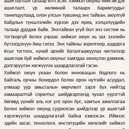
ашиглалтын талаар илтгэсэн. Хиймэл оюуны нийгэм дэх
ашиглалт, үр нөлөөний талаарх баримтуудыг
танилцуулаад, олон улсын түвшинд энх тайван, аюулгүй
байдлын түншлэлийн хүрээн дэх яриа, хэлцэлүүдийн
талаар дурдаж байв. Энхтайван үгүй бол энэ систем нь
тогтворгүй болох учраас хиймэл оюун нь зах зээлийн
бүтээгдэхүүн биш гэлээ. Энх тайвны зорилгоор, шударга
ёсыг тогтоох, хүний эрхийг баталгаажуулах чиглэлээр
ашиглаж буй хиймэл оюуныг хамтдаа хөхиүлэн дэмжиж,
дэлгэрүүлэн хөгжүүлэх шаардлагатай гэсэн.
Хиймэл оюун ухаан болон инновацын бодлого нь
байгаль орчны бохирдол болон орон нутгийн асуудал,
улмаар уур амьсгалын өөрчлөлт зэрэг бүх нийтэд
хамааралтай сорилтыг шийдвэрлэхэд чухал үүрэгтэй
бөгөөд үүнийг аль нэг улс орон бус, хамтын ажиллагаа
болон хиймэл оюунд суурилсан шийдлээр үр ашигтай
хэрэгжүүлэх шаардлагатай байна хэмээсэн. Иймээс
эдийн засаг, технологи, институцийн хөгжлийг хиймэл