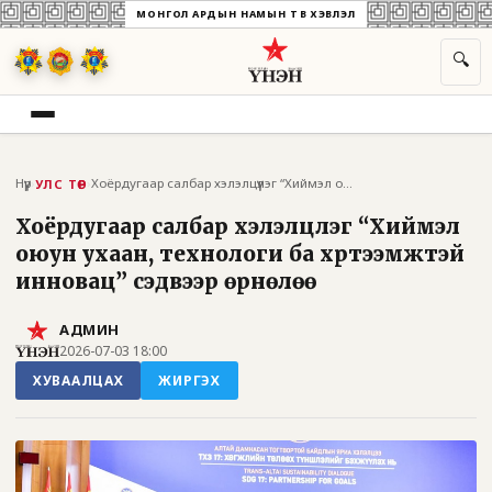
МОНГОЛ АРДЫН НАМЫН ТӨВ ХЭВЛЭЛ
🔍
Нүүр
›
›
Хоёрдугаар салбар хэлэлцүүлэг “Хиймэл ою...
УЛС ТӨР
Хоёрдугаар салбар хэлэлцүүлэг “Хиймэл
оюун ухаан, технологи ба хүртээмжтэй
инновац” сэдвээр өрнөлөө
АДМИН
2026-07-03 18:00
ХУВААЛЦАХ
ЖИРГЭХ