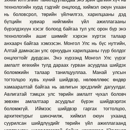
технологийн хурд гэдгийг онцлоод, хиймэл оюун ухаан
нь боловсрол, төрийн үйлчилгээ, харилцааны дэд
бүтцийн хувиар нийгмийн үйл ажиллагааны
бүрэлдэхүүн хэсэг болоод байгаа тул улс орон бүр энэ
технологийн ашиг шимийг хэрхэн хүртэх талаар
анхаарч байгаа хэмээсэн. Монгол Улс нь бүс нутгийн,
Алтай дамнасан улс орнуудын харилцааны гүүр болдог
онцлогтойг дурдсан. Энэ хүрээнд Монгол Улс үүрэг
амлалт өгөхийн тулд дараах гурван асуудлаа шийдэх
боломжийн талаар танилцууллаа. Манай улсын
тогтолцоо хувь хүний шийдвэр, нөлөөллөөс өндөр
хамааралтай байгаа нь авлигын эрсдэлийг дагуулдаг.
Авлигатай тэмцэх улс төрийн амлалт чухал боловч
зөвхөн амлалтаар асуудлыг бүрэн шийдвэрлэх
боломжгүй. Иймээс шийдвэр гаргах тогтолцоо,
архитектурыг шинэчилж, хиймэл оюун ухаанд
суурилсан шийдлүүдийг төрийн үйл ажиллагаанд