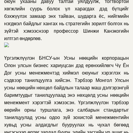
оюун ухааны давуу талтай уялдуулж, тогтвортой
хөгжлийн суурь болох үл харагдах дэд бүтцийг
бэхжүүлэх замаар энх тайван, шударга ёс, нийгмийн
нэгдмэл байдлыг хангах нь стратегийн зорилт болгох нь
зүйтэй хэмээснээр профессор Шинжи Канэкогийн
илтгэл өндөрлөв.
Үргэлжлүүлэн БНСУ-ын Усны нөөцийн корпорацын
Олон улсын бизнес хариуцсан дэд ерөнхийлөгч Чү Ён
Дог усны менежментэд хиймэл оюуныг хэрэглэх нь
сэдвээр танилцуулга хийсэн. Тэрбээр Монгол Улсын
усны нөөцийн нөхцөл байдлын талаар маш дэлгэрэнгүй
баримтуудыг танилцуулаад энэ нөхцөлд усны нөөцийн
менежмент хэрэгтэй хэмээсэн. Үргэлжлүүлэн тэрбээр
өөрийн орны туршлага, энэ салбарын стандартыг
танилцуулад усны одоо зүй зохистой менежментийн
хувьд усны алдагдлыг бууруулах нь чухал бөгөөд
ингэснээр өртөг зардал буурч, эдийн засгийн үр ашиг нь