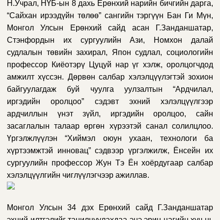
Н.Учрал, НҮБ-ын 8 дахь Ерөнхий нарийн бичгийн дарга,
“Сайхан ирээдүйн төлөө” сангийн тэргүүн Бан Ги Мүн,
Монгол Улсын Ерөнхий сайд асан Г.Занданшатар,
Стэнфордын их сургуулийн Ази, Номхон далай
судлалын төвийн захирал, Япон судлал, социологийн
профессор Киёотэрү Цуцуй нар үг хэлж, оролцогчдод
амжилт хүссэн. Дөрвөн салбар хэлэлцүүлэгтэй зохион
байгуулагдаж буй чуулга уулзалтын “Ардчилал,
иргэдийн оролцоо” сэдэвт эхний хэлэлцүүлгээр
ардчиллын үнэт зүйл, иргэдийн оролцоо, сайн
засаглалын талаар өргөн хүрээтэй санал солилцлоо.
Үргэлжлүүлэн “Хиймэл оюун ухаан, технологи ба
хүртээмжтэй инновац” сэдвээр үргэлжилж, Ёнсейн их
сургуулийн профессор Жун Тэ Ён хоёрдугаар салбар
хэлэлцүүлгийн чиглүүлэгчээр ажиллав.
Монгол Улсын 34 дэх Ерөнхий сайд Г.Занданшатар
эхний илтгэлийг танилцуулахдаа энэ эрин цагийн хүч нь