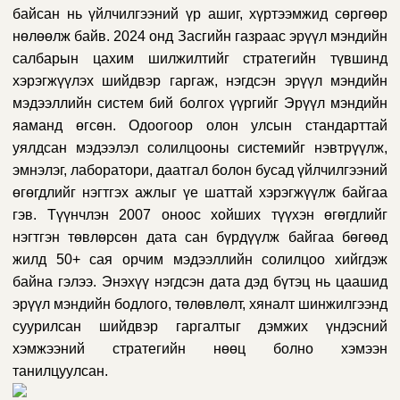
байсан нь үйлчилгээний үр ашиг, хүртээмжид сөргөөр
нөлөөлж байв. 2024 онд Засгийн газраас эрүүл мэндийн
салбарын цахим шилжилтийг стратегийн түвшинд
хэрэгжүүлэх шийдвэр гаргаж, нэгдсэн эрүүл мэндийн
мэдээллийн систем бий болгох үүргийг Эрүүл мэндийн
яаманд өгсөн. Одоогоор олон улсын стандарттай
уялдсан мэдээлэл солилцооны системийг нэвтрүүлж,
эмнэлэг, лаборатори, даатгал болон бусад үйлчилгээний
өгөгдлийг нэгтгэх ажлыг үе шаттай хэрэгжүүлж байгаа
гэв. Түүнчлэн 2007 оноос хойших түүхэн өгөгдлийг
нэгтгэн төвлөрсөн дата сан бүрдүүлж байгаа бөгөөд
жилд 50+ сая орчим мэдээллийн солилцоо хийгдэж
байна гэлээ. Энэхүү нэгдсэн дата дэд бүтэц нь цаашид
эрүүл мэндийн бодлого, төлөвлөлт, хяналт шинжилгээнд
суурилсан шийдвэр гаргалтыг дэмжих үндэсний
хэмжээний стратегийн нөөц болно хэмээн
танилцуулсан.