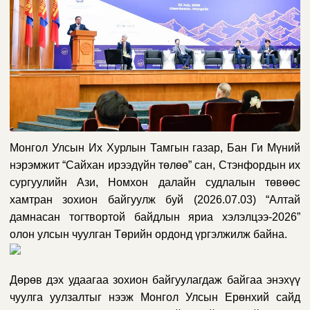
Монгол Улсын Их Хурлын Тамгын газар, Бан Ги Мүний
нэрэмжит “Сайхан ирээдүйн төлөө” сан, Стэнфордын их
сургуулийн Ази, Номхон далайн судлалын төвөөс
хамтран зохион байгуулж буй (
2026.07.03
) “Алтай
дамнасан тогтвортой байдлын яриа хэлэлцээ-2026”
олон улсын чуулган Төрийн ордонд үргэлжилж байна.
Дөрөв дэх удаагаа зохион байгуулагдаж байгаа энэхүү
чуулга уулзалтыг нээж Монгол Улсын Ерөнхий сайд