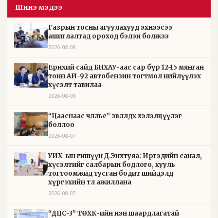
Шинэ мэдээ
Газрын тосны агуулахууд эхнээсээ
ашиглалтад ороход бэлэн болжээ
2026-08-08
Ерөнхий сайд БНХАУ-аас сар бүр 12-15 мянган
тонн АИ-92 автобензин тогтмол нийлүүлэх
хүсэлт тавилаа
2026-08-08
“Цааснаас чөлөөлье” зөвлөлдөх хэлэлцүүлэг
боллоо
2026-08-07
УИХ-ын гишүүн Д.Энхтуяа: Иргэдийн санал,
хүсэлтийг салбарын бодлого, хууль
тогтоомжид тусган бодит шийдэлд
хүргэхийн төлөө ажиллана
2026-08-07
“ДЦС-3” ТӨХК-ийн нэн шаардлагатай