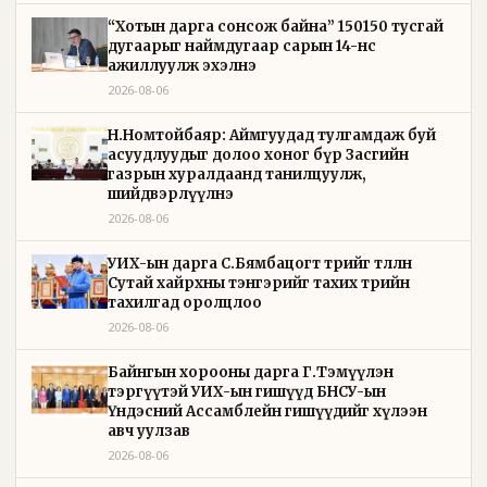
“Хотын дарга сонсож байна” 150150 тусгай
дугаарыг наймдугаар сарын 14-нөөс
ажиллуулж эхэлнэ
2026-08-06
Н.Номтойбаяр: Аймгуудад тулгамдаж буй
асуудлуудыг долоо хоног бүр Засгийн
газрын хуралдаанд танилцуулж,
шийдвэрлүүлнэ
2026-08-06
УИХ-ын дарга С.Бямбацогт төрийг төлөөлөн
Сутай хайрхны тэнгэрийг тахих төрийн
тахилгад оролцлоо
2026-08-06
Байнгын хорооны дарга Г.Тэмүүлэн
тэргүүтэй УИХ-ын гишүүд БНСУ-ын
Үндэсний Ассамблейн гишүүдийг хүлээн
авч уулзав
2026-08-06