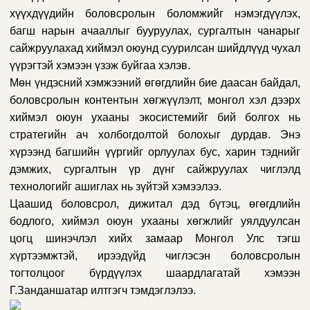
хүүхдүүдийн боловсролын боломжийг нэмэгдүүлэх,
багш нарын ачааллыг бууруулах, сургалтын чанарыг
сайжруулахад хиймэл оюунд суурилсан шийдлүүд чухал
үүрэгтэй хэмээн үзэж буйгаа хэлэв.
Мөн үндэсний хэмжээний өгөгдлийн бие даасан байдал,
боловсролын контентын хөгжүүлэлт, монгол хэл дээрх
хиймэл оюун ухааны экосистемийг бий болгох нь
стратегийн ач холбогдолтой болохыг дурдав. Энэ
хүрээнд багшийн үүргийг орлуулах бус, харин тэднийг
дэмжих, сургалтын үр дүнг сайжруулах чиглэлд
технологийг ашиглах нь зүйтэй хэмээлээ.
Цаашид боловсрол, дижитал дэд бүтэц, өгөгдлийн
бодлого, хиймэл оюун ухааны хөгжлийг уялдуулсан
цогц шинэчлэл хийх замаар Монгол Улс тэгш
хүртээмжтэй, ирээдүйд чиглэсэн боловсролын
тогтолцоог бүрдүүлэх шаардлагатай хэмээн
Г.Занданшатар илтгэгч тэмдэглэлээ.