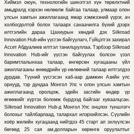
Хиймэл оюун, технологийн шинэтгэл хүн төрөлхтний
амьдралд хэрхэн нөлөөлж байгаа талаар, улмаар олон
улсын хамтын ажиллагаанд ямар хэмжээний үүрэг, ач
холбогдолтой болох талаарх санаачилга бүхий дээрх
илтгэлийн дараа Цахиурын хөндий дэх Silkroad
Innovation Hub-ийн үүсгэн байгуулагч, Гүйцэтгэх захирал
Ассет Абдуалиев илтгэл танилцууллаа. Тэрбээр Silkroad
Innovation Hub-ийг үүсгэн байгуулах болсон үзэл
баримтлалынхаа талаар, өнгөрсөн хугацааны үйл
ажиллагааны өнөөдрийн үр нөлөөний талаар илтгэлдээ
дурдав. Түүний үүсгэсэн хаб-аар дамжин Азийн улс
орнууд, тэр дундаа Монгол Улс ч олон улсын хамтын
ажиллагаанд оролцож, эдийн засгийн өндөр үр
өгөөжийг хүртэх боломж бүрдээд байгааг хуваалцсан.
Silkroad Innovation Hub-д Монгол Улс онцлох түншлэгч
болохыг тайлбарлаад, талархал илэрхийлсэн. Сүүлийн
хоёр жилийн хугацаанд нийтдээ 45 старт ап эхлүүлсэн
бөгөөд 25 сая ам.долларын хөрөнгө оруулалтыг