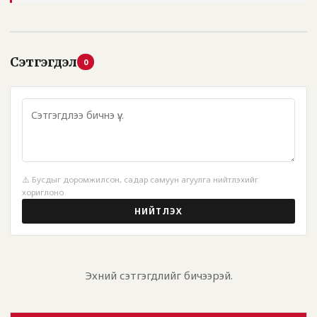
Сэтгэгдэл
0
⚠️ Бусдыг доромжилсон, садар самуун агуулга нийтлэхийг
хориглоно
НИЙТЛЭХ
Эхний сэтгэгдлийг бичээрэй.