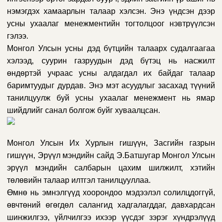
нэмэгдэх хамаарлын талаар хэлсэн. Энэ үндсэн дээр
усны ухаалаг менежментийн тогтолцоог нэвтрүүлсэн
гэлээ.
Монгол Улсын усны дэд бүтцийн талаарх судалгаагаа
хэлээд, суурин газруудын дэд бүтэц нь насжилт
өндөртэй учраас усны алдагдал их байдаг талаар
баримтуудыг дурдав. Энэ мэт асуудлыг засахад түүний
танилцуулж буй усны ухаалаг менежмент нь ямар
шийдлийг санал болгож буйг хуваалцсан.
Монгол Улсын Их Хурлын гишүүн, Засгийн газрын
гишүүн, Эрүүл мэндийн сайд Э.Батшугар Монгол Улсын
эрүүл мэндийн салбарын цахим шилжилт, хэтийн
төлөвийн талаар илтгэл танилцууллаа.
Өмнө нь эмнэлгүүд хоорондоо мэдээлэл солилцдоггүй,
өвчтөний өгөгдөл салангид хадгалагддаг, давхардсан
шинжилгээ, үйлчилгээ ихээр үүсдэг зэрэг хүндрэлүүд