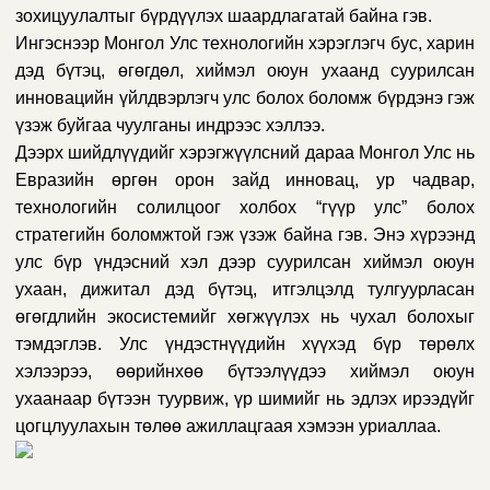
зохицуулалтыг бүрдүүлэх шаардлагатай байна гэв.
Ингэснээр Монгол Улс технологийн хэрэглэгч бус, харин
дэд бүтэц, өгөгдөл, хиймэл оюун ухаанд суурилсан
инновацийн үйлдвэрлэгч улс болох боломж бүрдэнэ гэж
үзэж буйгаа чуулганы индрээс хэллээ.
Дээрх шийдлүүдийг хэрэгжүүлсний дараа Монгол Улс нь
Евразийн өргөн орон зайд инновац, ур чадвар,
технологийн солилцоог холбох “гүүр улс” болох
стратегийн боломжтой гэж үзэж байна гэв. Энэ хүрээнд
улс бүр үндэсний хэл дээр суурилсан хиймэл оюун
ухаан, дижитал дэд бүтэц, итгэлцэлд тулгуурласан
өгөгдлийн экосистемийг хөгжүүлэх нь чухал болохыг
тэмдэглэв. Улс үндэстнүүдийн хүүхэд бүр төрөлх
хэлээрээ, өөрийнхөө бүтээлүүдээ хиймэл оюун
ухаанаар бүтээн туурвиж, үр шимийг нь эдлэх ирээдүйг
цогцлуулахын төлөө ажиллацгаая хэмээн уриаллаа.