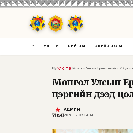
⌂
УЛС ТӨР
НИЙГЭМ
ЭДИЙН ЗАСАГ
Нүүр
›
›
УЛС ТӨР
Монгол Улсын Ер
цэргийн дээд цо
АДМИН
2026-07-08 14:34