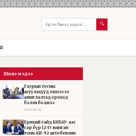
🔍
ОД
Шинэ мэдээ
Газрын тосны
агуулахууд эхнээсээ
ашиглалтад ороход
бэлэн болжээ
2026-08-08
Ерөнхий сайд БНХАУ-аас
сар бүр 12-15 мянган
тонн АИ-92 автобензин