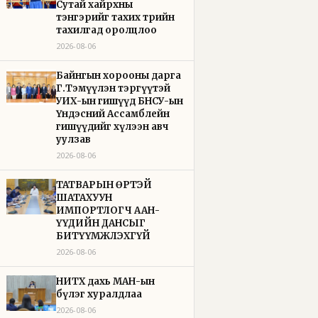
Сутай хайрхны
тэнгэрийг тахих төрийн
тахилгад оролцлоо
2026-08-06
Байнгын хорооны дарга
Г.Тэмүүлэн тэргүүтэй
УИХ-ын гишүүд БНСУ-ын
Үндэсний Ассамблейн
гишүүдийг хүлээн авч
уулзав
2026-08-06
ТАТВАРЫН ӨРТЭЙ
ШАТАХУУН
ИМПОРТЛОГЧ ААН-
ҮҮДИЙН ДАНСЫГ
БИТҮҮМЖЛЭХГҮЙ
2026-08-06
НИТХ дахь МАН-ын
бүлэг хуралдлаа
2026-08-06