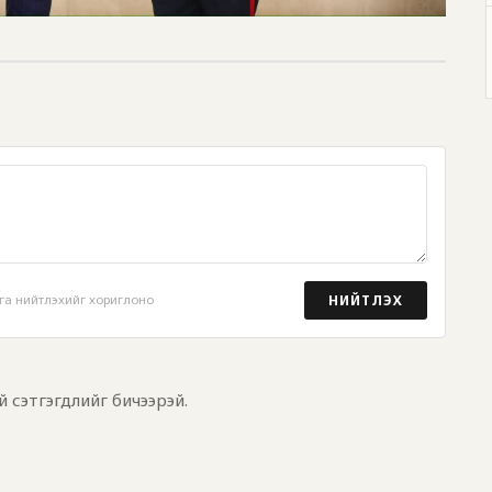
НИЙТЛЭХ
га нийтлэхийг хориглоно
й сэтгэгдлийг бичээрэй.