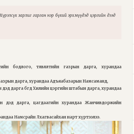
Хүрэлсүх зарлиг гарган нэр бүхий эрхмүүдэд цэргийн дээд
йн бодлого, төлөвлөлтийн газрын дарга, хурандаа
газрын дарга, хурандаа Адъяабазарын Намсаманд,
 дэд дарга бөгөөд Хилийн цэргийн штабын дарга, хурандаа
үн дэд дарга, цагдаагийн хурандаа Жанчивдоржийн
андаа Намсрайн Лхагвасайхан нарт хүртээлээ.