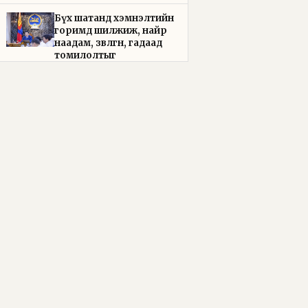
Бүх шатанд хэмнэлтийн
горимд шилжиж, найр
наадам, зөвлөгөөн, гадаад
томилолтыг
хориглолоо
2026-08-05
Төрийн байгуулалтын
байнгын хороо 23 удаа
хуралдаж, 72 асуудлыг
хэлэлцэж, 4 хуулийн
төсөл, УИХ-ын тогтоолын
16 төслийг батлуулжээ
2026-08-05
Байнгын хорооны дарга
М.Мандхай Камбожийн
Хааны Академийн
ерөнхийлөгчийг хүлээн
авч уулзлаа
2026-08-05