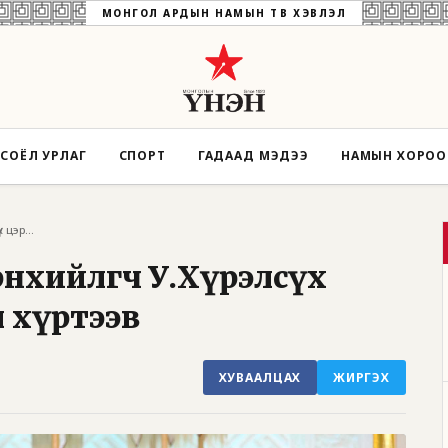
МОНГОЛ АРДЫН НАМЫН ТӨВ ХЭВЛЭЛ
СОЁЛ УРЛАГ
СПОРТ
ГАДААД МЭДЭЭ
НАМЫН ХОРО
Монгол Улсын Ерөнхийлөгч У.Хүрэлсүх цэрг...
өнхийлөгч У.Хүрэлсүх
л хүртээв
ХУВААЛЦАХ
ЖИРГЭХ