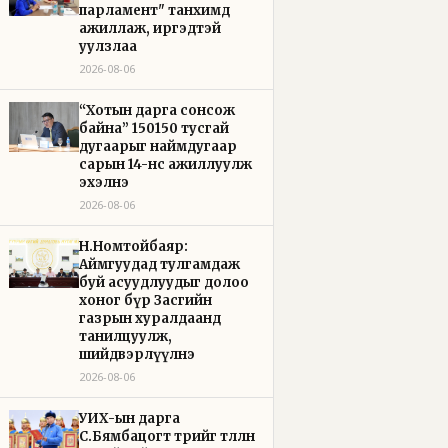
парламент" танхимд
ажиллаж, иргэдтэй
уулзлаа
2026-08-06
“Хотын дарга сонсож
байна” 150150 тусгай
дугаарыг наймдугаар
сарын 14-нөөс ажиллуулж
эхэлнэ
2026-08-06
Н.Номтойбаяр:
Аймгуудад тулгамдаж
буй асуудлуудыг долоо
хоног бүр Засгийн
газрын хуралдаанд
танилцуулж,
шийдвэрлүүлнэ
2026-08-06
УИХ-ын дарга
С.Бямбацогт төрийг төлөөлөн