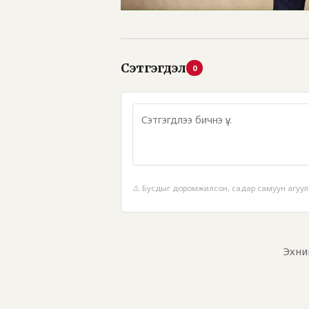
Сэтгэгдэл
0
⚠️ Бусдыг доромжилсон, садар самуун агуул
Эхни