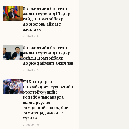
Өвөлжилтийн бэлтгэл
ажлын хүрээнд Шадар
сайд Н.Номтойбаяр
Дорноговь аймагт
ажиллав
2026-08-06
Өвөлжилтийн бэлтгэл
ажлын хүрээнд Шадар
сайд Н.Номтойбаяр
Дорнод аймагт ажиллав
2026-08-05
УИХ-ын дарга
С.Бямбацогт Зүүн Азийн
эрэгтэйчүүдийн
волейболын аварга
шалгаруулах
тэмцээнийг нээж, баг
тамирчдад амжилт
хүслээ
2026-08-05