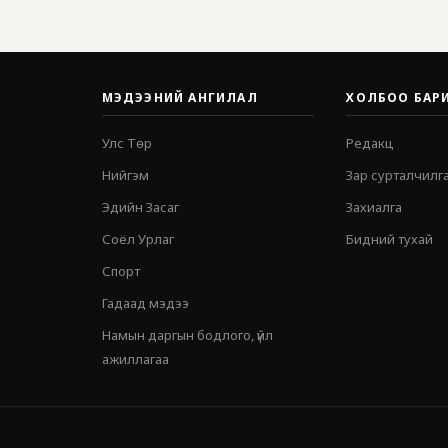
МЭДЭЭНИЙ АНГИЛАЛ
ХОЛБОО БАР
Улс Төр
Редакц
Нийгэм
Зар сурталчилг
Эдийн Засаг
Захиалга
Соёл Урлаг
Бидний тухай
Спорт
Гадаад мэдээ
Намын даргын бодлого, үйл
ажиллагаа