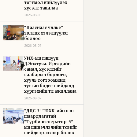
тогтмол нийлүүлэх
хүсэлт тавилаа
2026-08-08
“Цааснаас чөлөөлье”
зөвлөлдөх хэлэлцүүлэг
боллоо
2026-08-07
УИХ-ын гишүүн
Д.Энхтуяа: Иргэдийн
санал, хүсэлтийг
салбарын бодлого,
хууль тогтоомжид
тусган бодит шийдэлд
хүргэхийн төлөө ажиллана
2026-08-07
“ДЦС-3” ТӨХК-ийн нэн
шаардлагатай
“Турбингенератор-5”-
ын шинэчлэлийн төсвийг
шийдвэрлэхээр болов