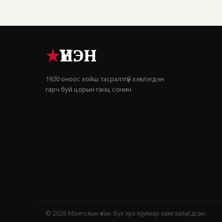
★
ҮНЭН
1920 оноос хойш тасралтгүй хэвлэгдэн
гарч буй цорын ганц сонин
© 2026 Монголын Үнэн. Бүх эрх хуулиар хамгаалагдсан.