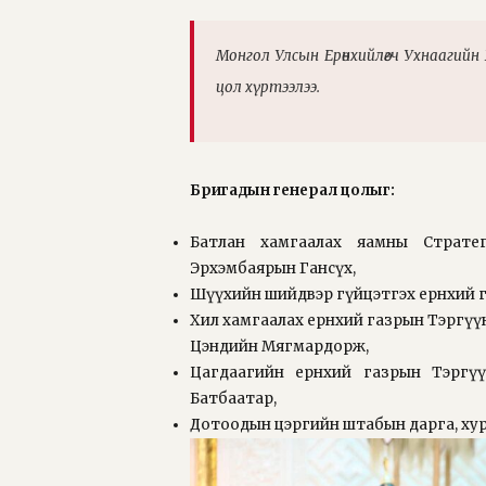
Монгол Улсын Ерөнхийлөгч Ухнаагийн 
цол хүртээлээ.
Бригадын генерал цолыг:
Батлан хамгаалах яамны Стратеги
Эрхэмбаярын Гансүх,
Шүүхийн шийдвэр гүйцэтгэх ерөнхий 
Хил хамгаалах ерөнхий газрын Тэргүүн
Цэндийн Мягмардорж,
Цагдаагийн ерөнхий газрын Тэргү
Батбаатар,
Дотоодын цэргийн штабын дарга, хур