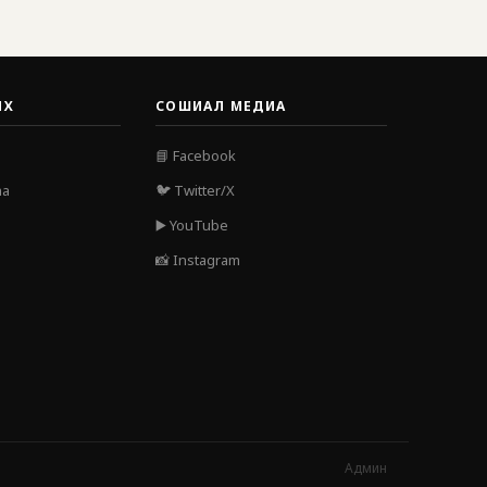
Т.Батмөнх: “Эрдэнэт
үйлдвэр”-ийн ирээдүй
баталгаатай болсон
2026-08-05
ИХ
СОШИАЛ МЕДИА
Зүйр цэцэн үгс бол
нийгмийн ухамсар,
хүний сэтгэлгээн дэх
📘 Facebook
шижир алт юм
аа
🐦 Twitter/X
2026-08-05
▶️ YouTube
Чоно үхэж ч чаддаг,
📸 Instagram
амьдарч ч чаддаг
тэнгэрлэг араатан
2026-08-04
Эцэг, эхээ ачилж
элбэрэх нь ашдын
заяанд тустай
2026-08-04
Дэлхийн сүү
Админ
үйлдвэрлэлийн их хурал