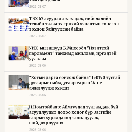
2026-08-07
ТБХ 67 асуудал хэлэлцэж, нийслэлийн
төсвийн талаарх ерөнхий хяналтын сонсгол
зохион байгуулсан байна
2026-08-07
УИХ-ын гишүүн Б.Мөнхсоёл "Нээлттэй
парламент" танхимд ажиллаж, иргэдтэй
уулзлаа
2026-08-06
“Хотын дарга сонсож байна” 150150 тусгай
дугаарыг наймдугаар сарын 14-нөөс
ажиллуулж эхэлнэ
2026-08-06
Н.Номтойбаяр: Аймгуудад тулгамдаж буй
асуудлуудыг долоо хоног бүр Засгийн
газрын хуралдаанд танилцуулж,
шийдвэрлүүлнэ
2026-08-06