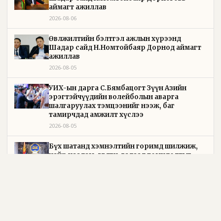
аймагт ажиллав
2026-08-06
Өвөлжилтийн бэлтгэл ажлын хүрээнд
Шадар сайд Н.Номтойбаяр Дорнод аймагт
ажиллав
2026-08-05
УИХ-ын дарга С.Бямбацогт Зүүн Азийн
эрэгтэйчүүдийн волейболын аварга
шалгаруулах тэмцээнийг нээж, баг
тамирчдад амжилт хүслээ
2026-08-05
Бүх шатанд хэмнэлтийн горимд шилжиж,
найр наадам, зөвлөгөөн, гадаад томилолтыг
хориглолоо
2026-08-05
Төрийн байгуулалтын байнгын хороо 23 удаа
хуралдаж, 72 асуудлыг хэлэлцэж, 4 хуулийн
төсөл, УИХ-ын тогтоолын 16 төслийг