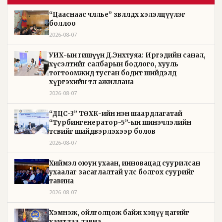
“Цааснаас чөлөөлье” зөвлөлдөх хэлэлцүүлэг
боллоо
2026-08-07
УИХ-ын гишүүн Д.Энхтуяа: Иргэдийн санал,
хүсэлтийг салбарын бодлого, хууль
тогтоомжид тусган бодит шийдэлд
хүргэхийн төлөө ажиллана
2026-08-07
“ДЦС-3” ТӨХК-ийн нэн шаардлагатай
“Турбингенератор-5”-ын шинэчлэлийн
төсвийг шийдвэрлэхээр болов
2026-08-07
Хиймэл оюун ухаан, инновацад суурилсан
ухаалаг засаглалтай улс болгох суурийг
тавина
2026-08-07
Хэмнэж, ойлголцож байж хэцүү цагийг
хамтдаа давна