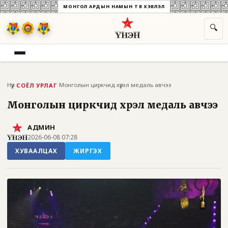
МОНГОЛ АРДЫН НАМЫН ТӨВ ХЭВЛЭЛ
🔍
Нүүр
›
›
Монголын циркчид хүрэл медаль авчээ
СОЁЛ УРЛАГ
Монголын циркчид хүрэл медаль авчээ
АДМИН
2026-06-08 07:28
ХУВААЛЦАХ
ЖИРГЭХ