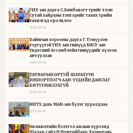
УИХ-ын дарга С.Бямбацогт төрийг төлөөлөн
Сутай хайрхны тэнгэрийг тахих төрийн
тахилгад оролцлоо
2026-08-06
Байнгын хорооны дарга Г.Тэмүүлэн
тэргүүтэй УИХ-ын гишүүд БНСУ-ын
Үндэсний Ассамблейн гишүүдийг хүлээн
авч уулзав
2026-08-06
ТАТВАРЫН ӨРТЭЙ ШАТАХУУН
ИМПОРТЛОГЧ ААН-ҮҮДИЙН ДАНСЫГ
БИТҮҮМЖЛЭХГҮЙ
2026-08-06
НИТХ дахь МАН-ын бүлэг хуралдлаа
2026-08-06
Өвөлжилтийн бэлтгэл ажлын хүрээнд
Шадар сайд Н.Номтойбаяр Дорноговь