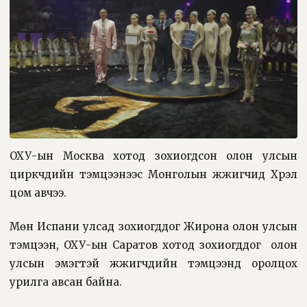
ОХУ-ын Москва хотод зохиогдсон олон улсын
циркчдийн тэмцээнээс Монголын жүжигчид Хүрэл
цом авчээ.
Мөн Испани улсад зохиогддог Жирона олон улсын
тэмцээн, ОХУ-ын Саратов хотод зохиогддог
олон
улсын эмэгтэй жүжигчдийн тэмцээнд оролцох
урилга авсан байна.