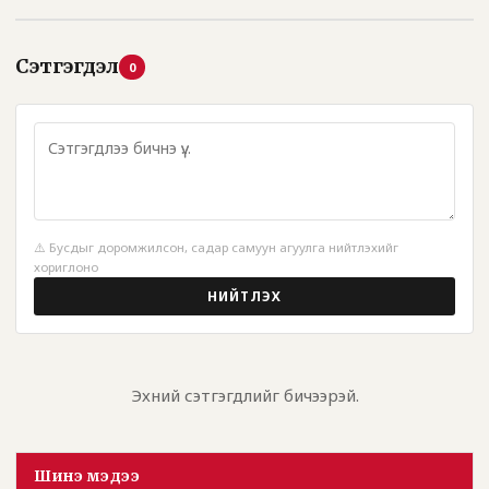
Сэтгэгдэл
0
⚠️ Бусдыг доромжилсон, садар самуун агуулга нийтлэхийг
хориглоно
НИЙТЛЭХ
Эхний сэтгэгдлийг бичээрэй.
Шинэ мэдээ