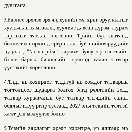
дуусгана.
3.Бизнес эрхлэх эрх чөлөө, хувийн өмч, хөрөнгө оруулалтыг
хуульчлан хамгаалж, хуулиас давсан дүрэм, журам
гаргахыг таслан зогсооно. Төрийн бүх шатанд
бизнесийн орчинд сөргөөр нөлөөлж буй шийдвэрүүдийг
цуцалж, “No surprise” зарчим буюу төр гэнэтийн
бэлэг барьж бизнесийн орчинд садаа тотгор
үүсгэхийг хориглоно.
4.Төлдөг нь хохирдог, төлдөггүй нь хождог татварын
тогтолцоог шударга болгох багц өөрчлөлтийн төсөлд
татвар хураагчдын бус татвар төлөгчдийн санал
бодлыг илүү өргөнөөр тусгаад, 2027 оны төсвийн төсөлтэй
хамт өргөн мэдүүлэх болно.
5.Төсвийн зарлагыг эрэлт хэрэгцээ, үр ашгаар нь