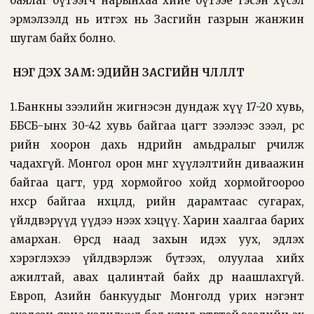
баялаг бүтээгч нарынхаа хийе бүтээе гэсэн хүсэл
эрмэлзэлд нь итгэх нь Засгийн газрын жанжин
шугам байх болно.
НЭГ ДЭХ ЗАМ: ЭДИЙН
ЗАСГИЙН ЧӨЛӨӨЛӨЛТ
1.Банкны зээлийн жигнэсэн дундаж хүү 17-20 хувь,
ББСБ-ынх 30-42 хувь байгаа цагт зээлээс зээл, өрөөс
өрийн хоорон дахь өнөөдрийн амьдралыг өөрчилж
чадахгүй. Монгол орон мөнгө хүүлэлтийн диваажин
байгаа цагт, урд хормойгоо хойд хормойгоороо
нөхсөөр байгаа нөхцөлд, өрийн дарамтаас сугарах,
үйлдвэрүүд үүдээ нээх хэцүү. Харин хаалгаа барих
амархан. Өөрсдөө наад захын идэх уух, эдлэх
хэрэглэхээ үйлдвэрлэж бүтээх, олуулаа хийх
ажилтай, авах цалинтай байх өдөр наашлахгүй.
Европ, Азийн банкуудыг Монголд урих нэгэнт