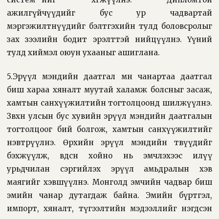
ажилгүйчүүдийг бус ур чадвартай
мэргэжилтнүүдийг бэлтгэхийн тулд боловсролыг
зах зээлийн бодит эрэлттэй нийцүүлнэ. Үүний
тулд хиймэл оюун ухааныг ашиглана.
5.Эрүүл мэндийн даатгал мөн чанартаа даатгал
биш хараа хяналт муутай халамж болсныг засаж,
хамтын санхүүжилтийн тогтолцоонд шилжүүлнэ.
Зөвхөн улсын бус хувийн эрүүл мэндийн даатгалын
тогтолцоог бий болгож, хамтын санхүүжилтийг
нэвтрүүлнэ. Өрхийн эрүүл мэндийн төвүүдийг
бэхжүүлж, өвдсөн хойно нь эмчлэхээс илүү
урьдчилан сэргийлэх эрүүл амьдралын хэв
маягийг хэвшүүлнэ. Монголд эмчийн чадвар биш
эмийн чанар дутагдаж байна. Эмийн бүртгэл,
импорт, хяналт, түгээлтийн мэдээллийг нэгдсэн