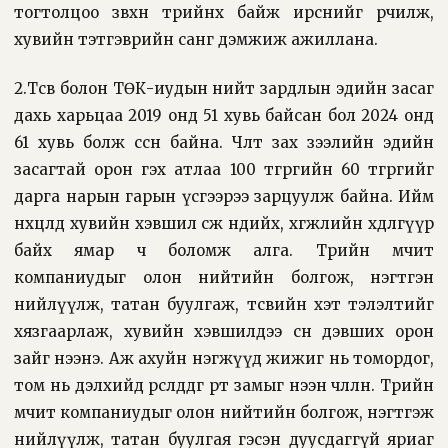
тогтолцоо зөвхөн төрийнх байж ирснийг өөрчилж,
хувийн тэтгэврийн санг дэмжиж ажиллана.
2.Төсөв болон ТӨК-иудын нийт зардлын эдийн засаг
дахь харьцаа 2019 онд 51 хувь байсан бол 2024 онд
61 хувь болж өссөн байна. Чөлөөт зах зээлийн эдийн
засагтай орон гэх атлаа 100 төгрөгийн 60 төгрөгийг
дарга нарын гарын үсгээрээ зарцуулж байна. Ийм
нөхцөлд хувийн хэвшил өсөж өндийх, хөгжлийн хөдөлгүүр
байх ямар ч боломж алга. Төрийн өмчит
компаниудыг олон нийтийн болгож, нэгтгэн
нийлүүлж, татан буулгаж, төсвийн хэт тэлэлтийг
хязгаарлаж, хувийн хэвшилдээ өсөн дэвших орон
зайг нээнэ. Аж ахуйн нэгжүүд жижиг нь томордог,
том нь дэлхийд өрсөлддөг өртөө замыг нээн чөлөөлнө. Төрийн
өмчит компаниудыг олон нийтийн болгож, нэгтгэж
нийлүүлж, татан буулгая гэсэн дуусдаггүй яриаг