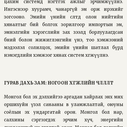
цахим системд нэгтгэх ажлыг эрчимжүүлнэ.
Ингэснээр хуурамч, чанаргүй эм орж ирэхийг
зогсооно. Эмийн үнийн өсөлтөд олон нийтийн
хяналтыг бий болгох зорилгоор импортын эм,
эмнэлгийн хэрэгслийн зах зээлд борлуулагдсан
бөөний болон жижиглэнгийн үнэ, тоо хэмжээний
мэдээлэл солилцох, эмийн үнийн шатлал бүрд
нэмэгдлийн хэмжээг хянах систем хөгжүүлнэ.
ГУРАВ ДАХЬ ЗАМ: НОГООН ХӨГЖЛИЙН ЧӨЛӨӨЛӨЛТ
Монгол бол эх дэлхийгээ аргадан хайрлах энх мөнх
оршихуйн үзэл санааны өв уламжлалтай, оюуны
соёлын эх ундаргатай орон. Монгол бол нар,
салхины сэргээгдэх эрчим хүч, энергийн