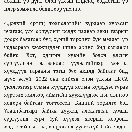
ажлын үр дүнг олон улсын индекс, бодлогын үр
нөлөөгөөр хэмжиж, бодитоор үнэлнэ.
4.Дэлхий ертөнц технологийн хурдаар хувьсан
өөрчлөгдөж, улс орнуудын өрсөлдөх чадвар зөвхөн газрын
доорх баялгаар бус, хүний тархинд буй мэдлэг, ур
чадвараар хэмжигддэг шинэ эринд бид амьдарч
байна. Хот, хөдөөгийн, хувийн болон улсын
сургуулийн ялгаанаас үүдэлтэйгээр монгол
хүүхдүүд гарааны тэгш бус нөхцөлд байгааг бид
нуух ёсгүй. 2022 онд хийсэн олон улсын ПИСА
үнэлгээгээр сумын хүүхдүүд хотын хүүхдээс гурав
хүртэлх жилээр, аймгийн хүүхдүүдээс нэг жилээр
хоцорч байгааг тогтоосон. Бидний зорилго бол
Улаанбаатарт байгаа хүүхэд, алслагдсан сумын
сургуульд сурч буй хүүхэд хоёрын хооронд
мэдлэгийн ялгаа, хоцрогдол үүсгэхгүй байх явдал