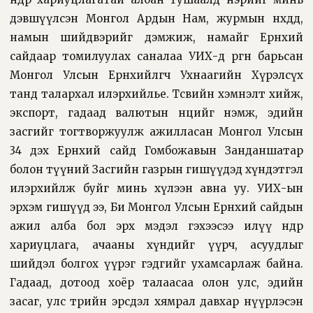
дэвшүүлсэн Монгол Ардын Нам, журмын нөхдөдөө,
намын шийдвэрийг дэмжиж, намайг Ерөнхий
сайдаар томилуулах саналаа УИХ-д өргөн барьсан
Монгол Улсын Ерөнхийлөгч Ухнаагийн Хүрэлсүх
танд талархал илэрхийлье. Төсвийн хэмнэлт хийж,
экспорт, гадаад валютын нөөцийг нэмж, эдийн
засгийг тогтворжуулж ажилласан Монгол Улсын
34 дэх Ерөнхий сайд Гомбожавын Занданшатар
болон түүний Засгийн газрын гишүүдэд хүндэтгэл
илэрхийлж буйг минь хүлээн авна уу. УИХ-ын
эрхэм гишүүд ээ, Би Монгол Улсын Ерөнхий сайдын
ажил алба бол эрх мэдэл гэхээсээ илүү өндөр
хариуцлага, ачааны хүндийг үүрч, асуудлыг
шийдэл болгох үүрэг гэдгийг ухамсарлаж байна.
Гадаад, дотоод хоёр талаасаа олон улс, эдийн
засаг, улс төрийн эрсдэл хямрал давхар нүүрлэсэн