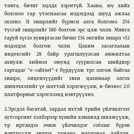
тамга, бичиг хөөцөлдөх хэрэггүй. Хаана, юу хийх
болсноо гар утаснаасаа мэдэгдээд шууд ажлаа
эхэлнэ. 31 зөвшөөрлийг бүрмөсөн алга болгоно. 254
тусгай зөвшөөрлийг 180 болгож эрс цөөлж чөлөөлнө. Мянга
гаруй зүсээ хувиргасан бичиг 134 энгийн зөвшөөрөл +32
мэдэгдэл болгож чөлөөлнө. Цахим засаглалын
индексийг 28 байр урагшлуулсан амжилтаа
ахиулж хиймэл оюунд суурилсан шийдвэр
гаргадаг “e-cabinet”-г бүрдүүлж төрөөс олгож байгаа
зөвшөөрөл, лицензүүдийг зөвхөн цахимаар олгох
шинэчлэлийг үе шаттай хэрэгжүүлж, и-бизнес 2.0
платформыг хэрэглээнд нэвтрүүлнэ.
2.Эрсдэл багатай, зардал ихтэй төрийн үйлчилгээг
аутсорсинг хэлбэрээр хувийн хэвшилд шилжүүлж,
төр иргэндээ очиж үйлчилдэг соёлыг бүрэн
нэвтрүүлж зөвшөөрөл, тендер, материал, тайлан,