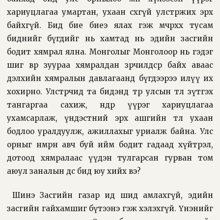
хариуцлагаа умартан, ухаан сөхөөгүй улстөржих эрх
байхгүй. Бид бие биеэ ялах гэж мөчөөрхөх тусам
биднийг бүгдийг нь хамтад нь эдийн засгийн
бодит хямрал ялна. Монголыг Монголоор нь гэдэг
шиг өвөр зуураа хямралдан зөрчилдсөөр байх аваас
дэлхийн хямралын давлагаанд бүгдээрээ илүү их
хохирно. Улстөрчид та бидэнд төр улсын төлөө зүтгэх
тангаргаа сахиж, өндөр үүрэг хариуцлагаа
ухамсарлаж, үндэстний эрх ашгийн төлөө ухаан
бодлоо уралдуулж, ажиллахыг уриалж байна. Улс
орныг нөмрөн авч буй ийм бодит гадаад хүйтрэл,
дотоод хямралаас үүдэн тулгарсан гурван том
аюул заналын өөдөөс бид юу хийх вэ?
Шинэ Засгийн газар ид шид амлахгүй, эдийн
засгийн гайхамшиг бүтээнэ гэж хэлэхгүй. Үнэнийг