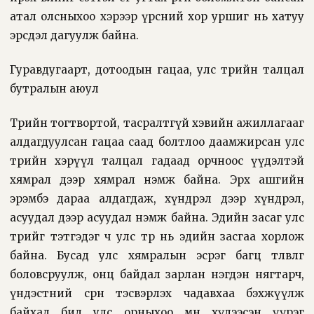
атал олсныхоо хэрээр үрсний хор уршиг нь хатуу
эрсдэл дагуулж байна.
Гуравдугаарт, дотоодын гацаа, улс төрийн талцал
бутралын аюул
Төрийн тогтвортой, тасралтгүй хэвийн ажиллагааг
алдагдуулсан гацаа саад болтлоо даамжирсан улс
төрийн хэрүүл талцал гадаад орчноос үүдэлтэй
хямрал дээр хямрал нэмж байна. Эрх ашгийн
эрэмбэ дараа алдагдаж, хүндрэл дээр хүндрэл,
асуудал дээр асуудал нэмж байна. Эдийн засаг улс
төрийг тэтгэдэг ч улс төр нь эдийн засгаа хорлож
байна. Бусад улс хямралын эсрэг багц төлөвлөгөө
боловсруулж, онц байдал зарлан нэгдэн нягтарч,
үндэстний сөрөн тэсвэрлэх чадавхаа бэхжүүлж
байхад бид улс орныхоо өмнө хүлээсэн үүрэг