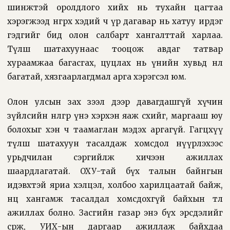
шинжтэй оролдлого хийх нь тухайн цагтаа
хэрэгжээд өнгөрөх хэдий ч үр дагавар нь хатуу ирдэг
гэдгийг бид олон салбарт хангалттай харлаа.
Түлш шатахуунаас тооцож авдаг татвар
хураамжаа багасгах, цуцлах нь үнийн хувьд нөлөө
багатай, хязгаарлагдмал арга хэрэгсэл юм.
Олон улсын зах зээл дээр давагдашгүй хүчин
зүйлсийн нөлөөгөөр үнэ хэрхэн яаж өсөхийг, маргааш юу
болохыг хэн ч таамаглан мэдэх аргагүй. Гагцхүү
түлш шатахуун тасалдаж хомсдол нүүрлэхээс
урьдчилан сэргийлж хичээн ажиллах
шаардлагатай. ОХУ-тай бүх талын байнгын
идэвхтэй яриа хэлцэл, холбоо харилцаатай байж,
нөөц хангамж тасалдал хомсдохгүй байхын төлөө
ажиллах болно. Засгийн газар энэ бүх эрсдэлийг
сөрж, УИХ-ын даргаар ажиллаж байхдаа