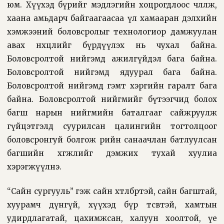
юм. Хүүхэд бүрийг мэдлэгийн хоцрогдлоос чөлөөлж,
хаана амьдарч байгаагаасаа үл хамааран дэлхийн
хэмжээний боловсролыг технологиор дамжуулан
авах нөхцөлийг бүрдүүлэх нь чухал байна.
Боловсролтой нийгэмд ажилгүйдэл бага байна.
Боловсролтой нийгэмд ядуурал бага байна.
Боловсролтой нийгэмд гэмт хэргийн гаралт бага
байна. Боловсролтой нийгмийг бүтээгчид болох
багш нарын нийгмийн баталгааг сайжруулж
гүйцэтгэлд суурилсан цалингийн тогтолцоог
боловсронгуй болгож өөрийн санаачлан батлуулсан
багшийн хөгжлийг дэмжих тухай хуулиа
хэрэгжүүлнэ.
“Сайн сургууль” гэж сайн хөтөлбөртэй, сайн багштай,
хуурамч дүнгүй, хүүхэд бүр төсөвтэй, хамтын
удирдлагатай, цахимжсан, халуун хоолтой, үе