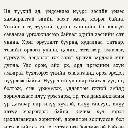
Цөөн түүхий эд, үндсэндээ нүүрс, зэсийн үнээс
хамааралтай эдийн засаг эмзэг, хэврэг байна.
Үнийн өсөлт, түүхий эдийн ханшийн болзошгүй
савлагаа үргэлжилсээр байвал эдийн засгийн өсөлт
унана. Хөрөнгө оруулалт буурна, худалдаа, татвар,
төсвийн орлого унана, цалин, тэтгэвэр, эмнэлэг,
сургууль, цэцэрлэг гэх зэрэг урсгал зардалд мөнгө
дутна. Улс орон, айл өрх, ард иргэдийн ахуй
амьдрал бүхлээрээ үнийн савлагаанд орох эрсдэл
нүүрлэж байна. Нүүрсний үнэ өндөр байхад үүц нөөц
болгож, өсгөж үржүүлэх, үлдэцтэй өгөөжтэй зүйлд
зориулахаас илүү үрж зарж, төр, төсвөө данхайлгасны
үр дагавар өнөөдөр илүү хүчтэй, илүү гашуун, илүү
хатуу мэдрэгдэж байна. Эрчим хүч, гэрэл
цахилгаандаа зоригтой, дорвитой зориулсан бол
ирэх өвлийг сэтгэл өег угтах өргөн боломжтой байсан