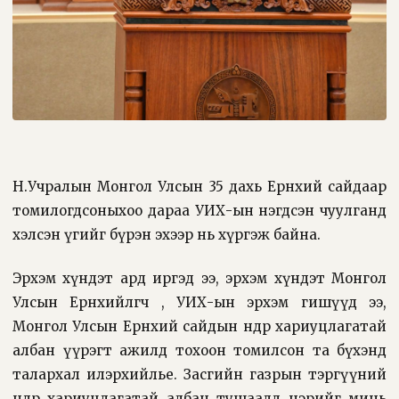
Н.Учралын Монгол Улсын 35 дахь Ерөнхий сайдаар
томилогдсоныхоо дараа УИХ-ын нэгдсэн чуулганд
хэлсэн үгийг бүрэн эхээр нь хүргэж байна.
Эрхэм хүндэт ард иргэд ээ, эрхэм хүндэт Монгол
Улсын Ерөнхийлөгч өө, УИХ-ын эрхэм гишүүд ээ,
Монгол Улсын Ерөнхий сайдын өндөр хариуцлагатай
албан үүрэгт ажилд тохоон томилсон та бүхэнд
талархал илэрхийлье. Засгийн газрын тэргүүний
өндөр хариуцлагатай албан тушаалд нэрийг минь