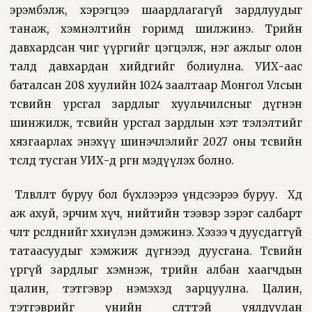
эрэмбэлж, хэрэгцээ шаардлагагүй зардлуудыг
танаж, хэмнэлтийн горимд шилжинэ. Төрийн
давхардсан чиг үүргийг цэгцэлж, нэг ажлыг олон
талд давхардан хийдгийг болиулна. УИХ-аас
баталсан 208 хуулийн 1024 заалтаар Монгол Улсын
төсвийн урсгал зардлыг хуульчилсныг дүгнэн
шинжилж, төсвийн урсгал зардлын хэт тэлэлтийг
хязгаарлах энэхүү шинэчлэлийг 2027 оны төсвийн
төсөлд тусган УИХ-д өргөн мэдүүлэх болно.
Т
өлөвлөлт буруу бол бүхлээрээ үндсээрээ буруу.
Хөдөө
аж ахуй, эрчим хүч, нийтийн тээвэр зэрэг салбарт
чөлөөт өрсөлдөөнийг хөхиүлэн дэмжинэ. Хэзээ ч дуусдаггүй
татаасуудыг хэмжиж дүгнээд дуусгана. Төсвийн
үргүй зардлыг хэмнэж, төрийн албан хаагчдын
цалин, тэтгэвэр нэмэхэд зарцуулна. Цалин,
тэтгэврийг үнийн өсөлттэй уялдуулан