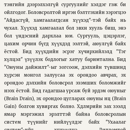
тэнгийн дээрэлхэлгүй сургуулийг хэлдэг гэж би
ойлгодог. Боловсролтой иргэн бэлтгэхийн зэрэгцээ
"Айдасгүй, хамгаалагдсан хүүхэд"-тэй байх нь
чухал. Хүүхэд хамгаалал бол зөвхөн хууль биш, энэ
бол үндэсний дархлаа юм. Сургууль, цэцэрлэг,
цахим орчин бүгд хүүхдэд ээлтэй, аюулгүй байх
ёстой. Бид хүүхдийн эсрэг хүчирхийлэлд "Тэг
хүлцэл" үзүүлэх бодлогыг хатуу баримтална. Бид
"Оюуны дайжилт"-ыг зогсоож, дэлхийн түвшинд
хүрсэн монгол залуусаа эх орондоо авчрах, эх
орондоо дэлхийн боловсрол эзэмших боломжийг
нээх ёстой. Бид гадагшаа урсаж буй эрдэм оюуныг
(Brain Drain), эх орондоо цугларах оюуны нөөц (Brain
Gain) болгон хувиргах болно. Хөдөлмөрийн зах зээлд
ямар мэргэжил эрэлттэй байна боловсролын
систем түүнийг нийлүүлдэг байх "Ухаалаг
систем"-ийг хөгжүүлнэ. Дипломтой