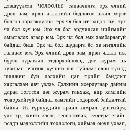
дэвшүүлсэн “ЧӨЛӨӨЛЬЕ” санаачилга, эрх чөлөөний
дөрвөн зам, дөрвөн чөлөөлөлтийн бодлогоо ажил хэрэг
болгон хэрэгжүүлнэ. Эрх чөлөө бол итгэлцэл юм. Эрх
чөлөө бол хүч юм. Эрх чөлөө бол ардчилсан нийгмийн
амьсгалах агаар юм. Эрх чөлөө бол эмх замбараагүй
байдал биш. Эрх чөлөө бол шударга ёс, эв нэгдлийн
гагнаас юм. Эрх чөлөөний дөрвөн зам, дөрвөн чөлөөлөлтөө иж
бүрэн зураглан тодорхойлоход дэг журам нь
хувиран өөрчлөгдөж, хүчний нэг туйлаас олон туйлд
шилжин буй дэлхийн цаг төрийн байдлыг
харгалзан авч үзлээ. Дэлхийн хоёрдугаар дайны
дараа тогтсон дэг журам ганхаж, өнөөдөр хамгийн
тодорхойгүй байдал хамгийн тодорхой байдалтай
байна. Их гүрнүүдийн зөрчил хямрал гүнзгийрч,
улс төр, эдийн засаг, геополитик, геостратегийн
өрсөлдөөн мэдээллийн технологи, хиймэл оюун ухаан,