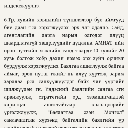
индексжүүлнэ.
6.Төр, хувийн хэвшлийн түншлэлээр бүх аймгууд
бие даан төсөл хэрэгжүүлэх эрх чөлөөг эдэлнэ. Сайд,
агентлагийн дарга нарын олгодог илүүц
шаардлагагүй зөвшөөрлүүдийг цуцална. АМНАТ-ийн
орон нутгийн хөгжлийн санд төвлөрдөг 10 хувийг 20
хувь болгож хоёр дахин нэмэх эрх зүйн орчныг
бүрдүүлж хэрэгжүүлнэ. Баялгаа ашиглуулж байгаа
аймаг, орон нутаг өгөөжийг нь илүү хүртэж, зарим
зардлаа өөрсдөө санхүүжүүлдэг байх чиг үүргийг
шилжүүлэн өгнө. Үндэсний баялгийн сангаа өсгөн
арвижуулж, стратегийн орд эзэмшигчидтэй
харилцан ашигтайгаар хэлэлцээрийг
үргэлжлүүлж, “Баялагтаа эзэн Монгол”
санаачилгын хүрээнд байгалийн баялгийн үр
өгөөжийг одоо ба ирээдүй үедээ тэгш шударга хүртээх