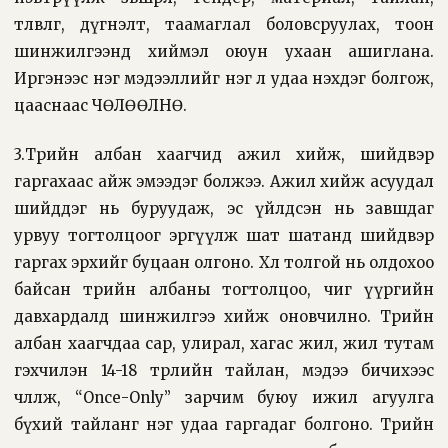
төлөвлөгөө, дүгнэлт, таамаглал боловсруулах, тоон
шинжилгээнд хиймэл оюун ухаан ашиглана.
Иргэнээс нэг мэдээллийг нэг л удаа нэхдэг болгож,
цааснаас ЧӨЛӨӨЛНӨ.
3.Төрийн албан хаагчид ажил хийж, шийдвэр
гаргахаас айж эмээдэг болжээ. Ажил хийж асуудал
шийддэг нь буруудаж, эс үйлдсэн нь завшдаг
урвуу тогтолцоог эргүүлж шат шатанд шийдвэр
гаргах эрхийг буцаан олгоно. Хөл толгой нь олдохоо
байсан төрийн албаны тогтолцоо, чиг үүргийн
давхардалд шинжилгээ хийж оновчилно. Төрийн
албан хаагчдаа сар, улирал, хагас жил, жил тутам
гэхчилэн 14-18 төрлийн тайлан, мэдээ бичихээс
чөлөөлж, “Once-Only” зарчим буюу ижил агуулга
бүхий тайланг нэг удаа гаргадаг болгоно. Төрийн