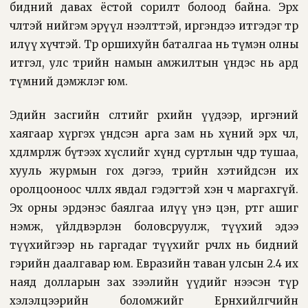
бидний давах ёстой сорилт болоод байна. Эрх
чөлөөтэй нийгэм эрүүл нээлттэй, иргэндээ итгэдэг төр
илүү хүчтэй. Төр оршихуйн баталгаа нь түмэн олны
итгэл, улс төрийн намын амжилтын үндэс нь ард
түмний дэмжлэг юм.
Эдийн засгийн өсөлтийг өрхийн үүдээр, иргэний
хаягаар хүргэх үндсэн арга зам нь хүний эрх чөлөө,
хөдөлмөрлөж бүтээх хүслийг хүнд суртлын чөдөр тушаа,
хууль журмын гох дэгээ, төрийн хэтийдсэн их
оролцооноос чөлөөлөх явдал гэдэгтэй хэн ч маргахгүй.
Эх орны эрдэнэс баялгаа илүү үнэ цэн, өртөг ашиг
нэмж, үйлдвэрлэн боловсруулж, түүхий эдээ
түүхийгээр нь гаргадаг түүхийг өөрчлөх нь бидний
гэрийн даалгавар юм. Евразийн таван улсын 2.4 их
наяд долларын зах зээлийн үүдийг нээсэн түр
хэлэлцээрийн боломжийг Ерөнхийлөгчийн