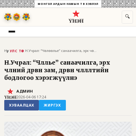
МОНГОЛ АРДЫН НАМЫН ТӨВ ХЭВЛЭЛ
🔍
Нүүр
›
›
Н.Учрал: “Чөлөөлье” санаачилга, эрх чөлө...
УЛС ТӨР
Н.Учрал: “Чөлөөлье” санаачилга, эрх
чөлөөний дөрвөн зам, дөрвөн чөлөөлөлтийн
бодлогоо хэрэгжүүлнэ
АДМИН
2026-04-06 17:24
ХУВААЛЦАХ
ЖИРГЭХ