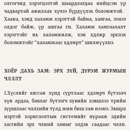
олгогчид хэрэгцээтэй шаардлагдаа нийцсэн ур
чадвартай ажиллах хүчээ бүрдүүлэх боломжтой.
Хаана, хэнд халамж хэрэгтэй байна, хаягаа, эзнээ
олдог байж, үр ашгаа өгнө. Халамж хамгаалалт
хэрэгтэйг нь халамжилж, хэн хөдөлмөр эрхлэх
боломжтойг “халамжаас хөдөлмөрт” шилжүүлнэ.
ХОЁР ДАХЬ ЗАМ: ЭРХ ЗҮЙ, ДҮРЭМ ЖУРМЫН
ЧӨЛӨӨЛӨЛТ
1.Хүслийг хяссан хүнд суртлаас хөдөлмөрч бүтээлч
хүн ардаа, баялаг бүтээгч хувийн хэвшлээ төрийн
зуршлаас чөлөөлөхийн тулд жим биш зам нээнэ. Зөвшөөрөл
нэртэй хориглолтын системийг нурааж эдийн
засгийн эрх чөлөөний замыг элдэв саадаас чөлөөлнө.