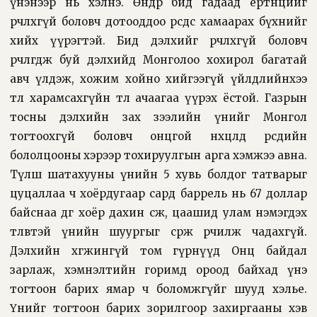
үнэнээр нь хэлнэ. Өнөөдөр бид гадаад ертөнцийг
өөрчлөхгүй боловч дотооддоо өөрсдөөсөө хамаарах бүхнийг
хийх үүрэгтэй. Бид дэлхийг өөрчлөхгүй боловч
өөрчлөгдөж буй дэлхийд Монголоо хохирол багатай
авч үлдэж, хожим хойно хийгээгүй үйлдлийнхээ
төлөө харамсахгүйн төлөө ачаагаа үүрэх ёстой. Газрын
тосны дэлхийн зах зээлийн үнийг Монгол
тогтоохгүй боловч онцгой нөхцөлд өөрсдийн
бололцооны хэрээр тохируулгын арга хэмжээ авна.
Түлш шатахууны үнийн 5 хувь болдог татварыг
цуцаллаа ч хоёрдугаар сард баррель нь 67 доллар
байснаа өдгөө хоёр дахин өсөж, цаашид улам нэмэгдэх
төлөвтэй үнийн шуургыг сөрж өөрчилж чадахгүй.
Дэлхийн хөгжингүй том гүрнүүд Онц байдал
зарлаж, хэмнэлтийн горимд ороод байхад үнэ
тогтоон барих ямар ч боломжгүйг шууд хэлье.
Үнийг тогтоон барих зорилгоор захиргааны хэв