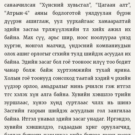
санаачилсан “Хүнсний хувьсгал”, “Цагаан алт”,
“Атрын-4” аяны бодлоготой уялдуулан бүрэн
дүүрэн ашиглаж, уул уурхайгаас хамааралтай
эдийн засгаа төрөлжүүлэхийн төлөө хийх ажил их
байна. Мах сүү, арьс шир, ноос ноолуураа үнэд
хүргэн, монгол малчид, үндэсний компаниудын
олох ашиг орлогыг өсгөхийн тулд шийдэх асуудал их
байна. Эдийн засаг бол гоё тооноос илүү тоо бодит
чанар болж байж хүртээмжийн тухай ярина.
Холын гоё тоонууд сонсоход таатай хэдий ч өрхийн
үүдээр орлоо, амьдралыг минь өөрчилсөн гэж итгэл
төгс хэлэх хүн алга байна. Хувийн хэвшлээ төрийн
зуршлаас, хүнээ хүнд суртлаас чөлөөлөх нь шинэ
Засгийн газрын шийдэх асуудлын гол зангилаа
байна. Итгэл унавал эдийн засаг унадаг. Иргэндээ,
хувийн хэвшилдээ, гадаадын хөрөнгө оруулагчид,