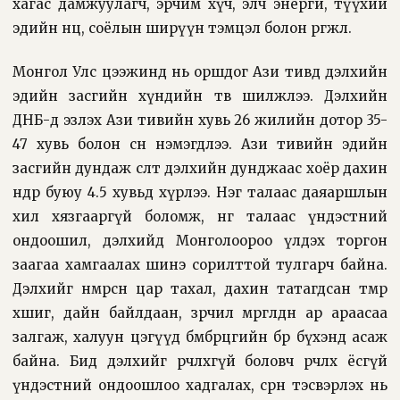
хагас дамжуулагч, эрчим хүч, элч энерги, түүхий
эдийн нөөц, соёлын ширүүн тэмцэл болон өргөжлөө.
Монгол Улс цээжинд нь оршдог Ази тивд дэлхийн
эдийн засгийн хүндийн төв шилжлээ. Дэлхийн
ДНБ-д эзлэх Ази тивийн хувь 26 жилийн дотор 35-
47 хувь болон өсөн нэмэгдлээ. Ази тивийн эдийн
засгийн дундаж өсөлт дэлхийн дунджаас хоёр дахин
өндөр буюу 4.5 хувьд хүрлээ. Нэг талаас даяаршлын
хил хязгааргүй боломж, нөгөө талаас үндэстний
ондоошил, дэлхийд Монголоороо үлдэх торгон
заагаа хамгаалах шинэ сорилттой тулгарч байна.
Дэлхийг нөмөрсөн цар тахал, дахин татагдсан төмөр
хөшиг, дайн байлдаан, зөрчил мөргөлдөөн ар араасаа
залгаж, халуун цэгүүд бөмбөрцгийн бөөр бүхэнд асаж
байна. Бид дэлхийг өөрчлөхгүй боловч өөрчлөх ёсгүй
үндэстний ондоошлоо хадгалах, сөрөн тэсвэрлэх нь