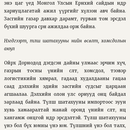
энэ цаг үед Монгол Улсын Ерөнхий сайдын өндөр
хариуцлагатай ажил үүргийг хүлээн авч байна.
Засгийн газар давхар дарамт, гурван том эрсдэл
бүхий шуурга сөрөн ажилдаа орж байна.
Нэгдүгээрт, түлш шатахууны үнийн өсөлт, хомсдолын
аюул
Ойрх Дорнодод дэгдсэн дайны улмаас эрчим хүч,
газрын тосны үнийн өсөлт, хомсдол, тээвэр
логистикийн хямрал, гадаад худалдааны гацаа
саад дэлхийн эдийн засгийн судсыг царцаан
агшаалаа. Дэлхийн олон улс орнууд онц байдал
зарлаад байна. Түлш шатахууны импортоос зуун
хувь хамааралтай манай оронд үнийн өсөлт, нөөц
хангамж онцгой өндөр эрсдэлтэй. Түлш шатахууны
үнэ бол бүх юмны үнэ юм. Түлшний үнэ бол талх,