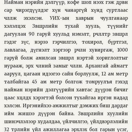
Найман нэрийн дэлгүүр, кофе шоп нээх гэж дөрвөн
сар чирэгдүүлдэг хүн чанаргүй хүнд суртлаас
чөлөөлж эхэлсэн. УИХ-ын хаврын чуулганаар
хэлэлцэх Зөвшөөрлийн тухай хууль, түүнийг
дагуулан 90 гаруй хуульд нэмэлт, өөрчлөлтөөр зөвшөөрөл
гэдэг зүс, нэрээ гэрчилгээ, тохирол, бүртгэл,
лавлагаа, дүгнэлт зэргээр өөрчлөн хувиргаж, 1000
гаруй болж амилсан зөвшөөрөл нэртэй хориглолтыг
нурааж, эрх чөлөөний замыг чөлөөлнө. Архангай аймагт
ааруул, цагаан идээгээ сайн борлуулж, 12 ам метр
талбайгаа 45 ам метр болгож томруулъя гэхэд
найман нэрийн дэлгүүрийн хавтас дүүрэн бичиг
цаас хөөцөлдөх хэрэгтэй болсон тухайгаа иргэн надад
хэлсэн. Иргэнийхээ амжилтыг дэмжих биш дардаг
ийм жишээ дүүрэн байна. Зөвшөөрлийн хуулийн
шинэчлэлээр худалдаа, үйлчилгээ, үйлдвэрлэлийн
32 төрлийн үйл ажиллагаа эрхлэх бол гарын үсэг,