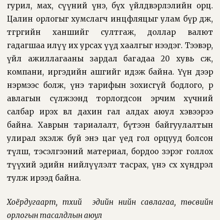
гурил, мах, сүүний үнэ, бүх үйлдвэрлэлийн орц.
Цалин орлогыг хумслагч инцфляцыг улам бүр өдөөж,
төгрөгийн ханшийг султгаж, доллар валют
гадагшаа илүү их урсах үүд хаалгыг нээдэг. Тээвэр,
үйл ажиллагааны зардал багадаа 20 хувь өсөж,
компани, иргэдийн ашгийг идэж байна. Үүн дээр
нэрмээс болж, үнэ тарифын зохисгүй бодлого, өр
авлагын сүлжээнд торлогдсон эрчим хүчний
салбар ирэх өвөл дахин гал алдах аюул хэвээрээ
байна. Хаврын тариалалт, бүтээн байгуулалтын
улирал эхэлж буй энэ цаг үед гол орцууд болсон
түлш, тэсэлгээний материал, бордоо зэрэг голлох
түүхий эдийн нийлүүлэлт тасрах, үнэ өсөх хүндрэл
тулж ирээд байна.
Хоёрдугаарт, түүхий
эдийн үнийн савлагаа, төсвийн
орлогын тасалдлын аюул