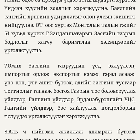
Үндсэн хуулийн заалтыг хэрэгжүүлнэ. Баялгийн
сангийн хөрөнгийн удирдлагыг олон улсын жишигт
нийцүүлнэ. ОТ-оос хүртэх Монголын талын өгөөжийг
53 хувьд хүргэх Г.Занданшатарын Засгийн газрын
бодлогыг хатуу баримтлан хэлэлцээрийг
үргэлжлүүлнэ.
7.Өмнөх Засгийн газруудын үед эхлүүлсэн,
импортыг орлож, экспортыг нэмэх, гэрэл асааж,
үнэ цэн, өртөг ашиг бүтээх, эдийн засгийн тусгаар
тогтнолыг гагнаж босгох Газрын тос боловсруулах
үйлдвэр, Гангийн үйлдвэр, Эрдэнэбүрэнгийн УЦС,
Гангийн үйлдвэр, Зэс хайлуулах цогцолборын
төслүүдээ үргэлжлүүлэн хэрэгжүүлнэ.
8.Аль ч нийгэмд ажиллаж хөдөлмөрлөж бүтээж