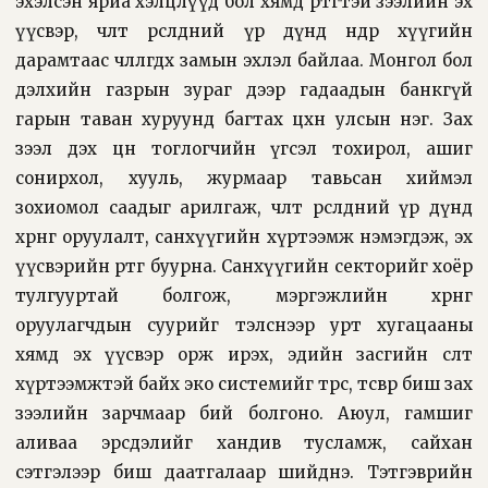
эхэлсэн яриа хэлцлүүд бол хямд өртөгтэй зээлийн эх
үүсвэр, чөлөөт өрсөлдөөний үр дүнд өндөр хүүгийн
дарамтаас чөлөөлөгдөх замын эхлэл байлаа. Монгол бол
дэлхийн газрын зураг дээр гадаадын банкгүй
гарын таван хуруунд багтах цөөхөн улсын нэг. Зах
зээл дэх цөөн тоглогчийн үгсэл тохирол, ашиг
сонирхол, хууль, журмаар тавьсан хиймэл
зохиомол саадыг арилгаж, чөлөөт өрсөлдөөний үр дүнд
хөрөнгө оруулалт, санхүүгийн хүртээмж нэмэгдэж, эх
үүсвэрийн өртөг буурна. Санхүүгийн секторийг хоёр
тулгууртай болгож, мэргэжлийн хөрөнгө
оруулагчдын суурийг тэлснээр урт хугацааны
хямд эх үүсвэр орж ирэх, эдийн засгийн өсөлт
хүртээмжтэй байх эко системийг төрөөс, төсвөөр биш зах
зээлийн зарчмаар бий болгоно. Аюул, гамшиг
аливаа эрсдэлийг хандив тусламж, сайхан
сэтгэлээр биш даатгалаар шийднэ. Тэтгэврийн