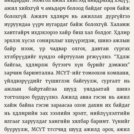
амьдардаг. Монгол ажил хийгээд амьдрахад хэцүү,
ажил хийхгүй ч амьдарч болоод байдаг орон байж
болохгүй. Ажилч хөдөлмөрч нь ажиллах дургүйгээ
нуруундаа үүрч нугардаг байж болохгүй. Халамж
хавтгайрч ихдэхээрээ хайр биш хал болдог. Хөдөлмөр
эрхлэх хүсэл сонирхлыг хөшүүрэгдэж, шинэ ажлын
байр нээж, ур чадвар олгох, давтан сургах
хөтөлбөрүүдийг хүндээ ойртуулан өргөжүүлнэ. “Хөдөлж
байгаа, хөдөлмөрлөж бүтээгч хүн бүрийг дэмжих”
зарчим баримтална. МСҮТ-ийг томоохон компани,
үйлдвэрүүдийг түшиглэн байгуулж, сургалт нь
ажлын байртайгаа шууд уялдаатай шинэ
тогтолцоо бүрдүүлнэ. Ажилд авна гэсэн нь ажил
хайж байна гэсэн зараасаа олон дахин их байдаг
нь хөдөлмөрийн зах зээлийн эрэлт, нийлүүлэлтийн
ялгааг харуулдаг хамгийн хялбар баримт. Үүнийг
бууруулж, МСҮТ төгсөгчид шууд ажилд орох, ажил