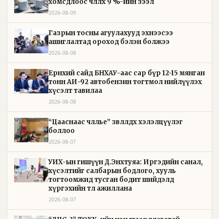
хомсдлоос чөлөөлөх 9 %-ийн зээл
2026-08-09
Газрын тосны агуулахууд эхнээсээ
ашиглалтад ороход бэлэн болжээ
2026-08-08
Ерөнхий сайд БНХАУ-аас сар бүр 12-15 мянган
тонн АИ-92 автобензин тогтмол нийлүүлэх
хүсэлт тавилаа
2026-08-08
“Цааснаас чөлөөлье” зөвлөлдөх хэлэлцүүлэг
боллоо
2026-08-07
УИХ-ын гишүүн Д.Энхтуяа: Иргэдийн санал,
хүсэлтийг салбарын бодлого, хууль
тогтоомжид тусган бодит шийдэлд
хүргэхийн төлөө ажиллана
2026-08-07