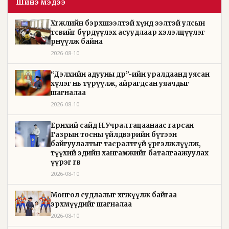
Шинэ мэдээ
Хөгжлийн бэрхшээлтэй хүнд ээлтэй улсын
төсвийг бүрдүүлэх асуудлаар хэлэлцүүлэг
өрнүүлж байна
2026-08-10
“Дэлхийн адууны өдөр”-ийн уралдаанд уясан
хүлэг нь түрүүлж, айрагдсан уяачдыг
шагналаа
2026-08-10
Ерөнхий сайд Н.Учрал гацаанаас гарсан
Газрын тосны үйлдвэрийн бүтээн
байгуулалтыг тасралтгүй үргэлжлүүлж,
түүхий эдийн хангамжийг баталгаажуулах
үүрэг өгөв
2026-08-10
Монгол судлалыг хөгжүүлж байгаа
эрхмүүдийг шагналаа
2026-08-10