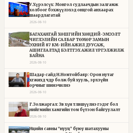
У.Хүрэлсүх: Монгол судлаачдын залгамж
холбоог бэхжүүлэхэд онцгой анхаарах
шаардлагатай
2026-08-10
БАГАХАНГАЙ ХӨШГИЙН ХӨНДИЙ-ЭМЭЭЛТ
ЧИГЛЭЛИЙН САЛБАР ТӨМӨР ЗАМЫН
ЭХНИЙ 87 КМ-ИЙН АЖИЛ ДУУСАЖ,
АШИГЛАЛТАД БЭЛТГЭХ АЖИЛ ҮРГЭЛЖИЛЖ
БАЙНА
2026-08-10
Шадар сайд Н.Номтойбаяр: Орон нутаг
хөгжихөд чөдөр болж буй хууль, эрхзүйн
орчныг шинэчилнэ
2026-08-10
Г.Золжаргал: Зөв хүн төлөвшүүлнэ гэдэг бол
нийгмийн хамгийн том бүтээн байгуулалт
2026-08-10
Нөөцийн савны “нууц” буюу шатахууны