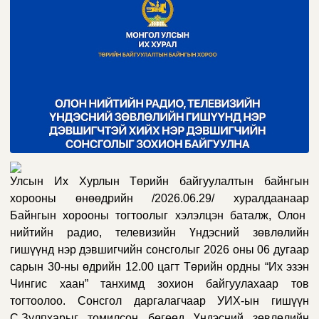
Улсын Их Хурлын Төрийн байгуулалтын байнгын
хорооны өнөөдрийн
/2026.06.29/
хуралдаанаар
Байнгын хорооны тогтоолыг хэлэлцэн баталж,
Олон
нийтийн радио, телевизийн Үндэсний зөвлөлийн
гишүүнд нэр дэвшигчийн
сонсголыг 2026 оны 06 дугаар
сарын 30-ны өдрийн 12.00 цагт Төрийн ордны “Их эзэн
Чингис хаан” танхимд зохион байгуулахаар тов
тогтоолоо
. Сонсгол даргалагчаар УИХ-ын гишүүн
С.Зулпхарыг томилсон бөгөөд Үндэсний зөвлөлийн