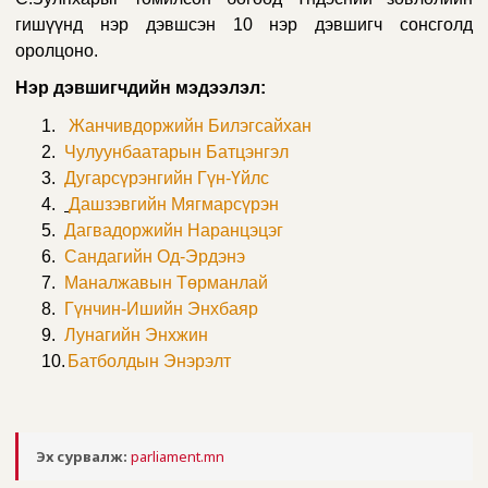
гишүүнд нэр дэвшсэн 10 нэр дэвшигч сонсголд
оролцоно.
Нэр дэвшигчдийн мэдээлэл:
1.
Жанчивдоржийн Билэгсайхан
2.
Чулуунбаатарын Батцэнгэл
3.
Дугарсүрэнгийн Гүн-Үйлс
4.
Дашзэвгийн Мягмарсүрэн
5.
Дагвадоржийн Наранцэцэг
6.
Сандагийн Од-Эрдэнэ
7.
Маналжавын Төрманлай
8.
Гүнчин-Ишийн Энхбаяр
9.
Лунагийн Энхжин
10.
Батболдын Энэрэлт
Эх сурвалж:
parliament.mn