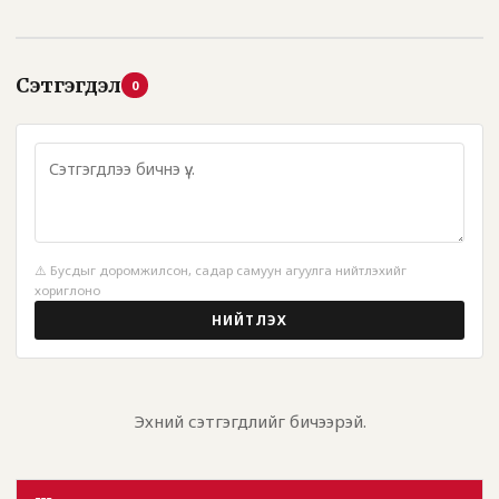
Сэтгэгдэл
0
⚠️ Бусдыг доромжилсон, садар самуун агуулга нийтлэхийг
хориглоно
НИЙТЛЭХ
Эхний сэтгэгдлийг бичээрэй.