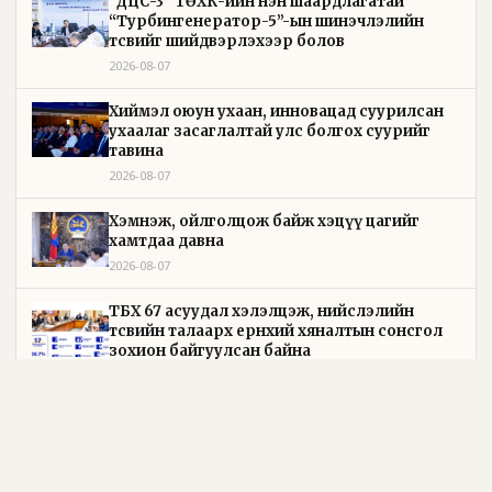
“ДЦС-3” ТӨХК-ийн нэн шаардлагатай
“Турбингенератор-5”-ын шинэчлэлийн
төсвийг шийдвэрлэхээр болов
2026-08-07
Хиймэл оюун ухаан, инновацад суурилсан
ухаалаг засаглалтай улс болгох суурийг
тавина
2026-08-07
Хэмнэж, ойлголцож байж хэцүү цагийг
хамтдаа давна
2026-08-07
ТБХ 67 асуудал хэлэлцэж, нийслэлийн
төсвийн талаарх ерөнхий хяналтын сонсгол
зохион байгуулсан байна
2026-08-07
УИХ-ын гишүүн Б.Мөнхсоёл "Нээлттэй
парламент" танхимд ажиллаж, иргэдтэй
уулзлаа
2026-08-06