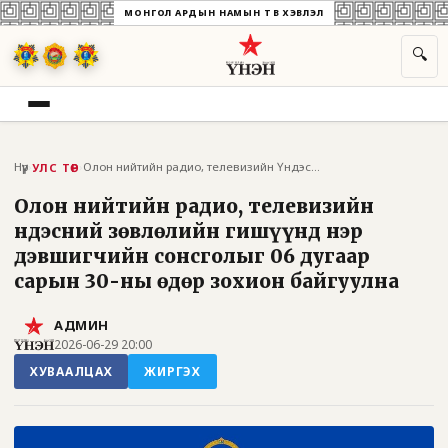
МОНГОЛ АРДЫН НАМЫН ТӨВ ХЭВЛЭЛ
🔍
Нүүр
›
›
Олон нийтийн радио, телевизийн Үндэсний...
УЛС ТӨР
Олон нийтийн радио, телевизийн
Үндэсний зөвлөлийн гишүүнд нэр
дэвшигчийн сонсголыг 06 дугаар
сарын 30-ны өдөр зохион байгуулна
АДМИН
2026-06-29 20:00
ХУВААЛЦАХ
ЖИРГЭХ