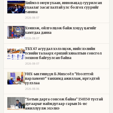
Хиймэл оюун ухаан, инновацад суурилсан
ухаалаг засаглалтай улс болгох суурийг
тавина
2026-08-07
Хэмнэж, ойлголцож байж хэцүү цагийг
хамтдаа давна
2026-08-07
ТБХ 67 асуудал хэлэлцэж, нийслэлийн
төсвийн талаарх ерөнхий хяналтын сонсгол
зохион байгуулсан байна
2026-08-07
УИХ-ын гишүүн Б.Мөнхсоёл "Нээлттэй
парламент" танхимд ажиллаж, иргэдтэй
уулзлаа
2026-08-06
“Хотын дарга сонсож байна” 150150 тусгай
дугаарыг наймдугаар сарын 14-нөөс
ажиллуулж эхэлнэ