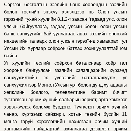
Сэргээн босголтын зээлийн банк хоорондын зээлийн
болон төслийн э
нэхүү
хэлэлцээр нь Олон улсын
гэрээний тухай хуулийн 8.1.2-т заасан “гадаад улс, олон
улсын байгууллага, гадаад улсын болон олон улсын
банк, санхүүгийн байгууллагаас авах зээлийн ерөнхий
нөхцөлийн талаарх олон улсын гэрээ”-нд хамаарах тул
Улсын Их Хурлаар соёрхон батлах зохицуулалттай юм
байна.
Уг хуулийн төслийг соёрхон баталснаар хоёр тал
хооронд байгуулсан зээлийн хэлэлцээрийн хүрээнд
санхүүжилтийн эх үүсвэрийг баталгаажуулж, уг
санхүүжилтээр Монгол Улсын урт болон дунд хугацааны
хөгжлийн бодлого, төлөвлөлтийн баримт бичигт
тусгагдсан эрчим хүчний салбарын зорилт, арга хэмжээг
хэрэгжүүлэх боломж бүрдэнэ. Түүнчлэн эрчим хүчний
чанар, хүртээмж сайжирч, хотын төвийн бүсийн 11
мянга гаруй хэрэглэгчийн цахилгаан эрчим хүчний
хангамжийн найдвартай ажиллагаа дээшлэн, эрчим