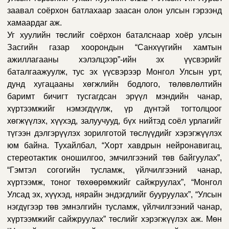
заавал соёрхон батлахаар заасан олон улсын гэрээнд
хамаардаг аж.
Уг хуулийн төслийг соёрхон баталснаар хоёр улсын
Засгийн газар хоорондын “Санхүүгийн хамтын
ажиллагааны хэлэлцээр”-ийн эх үүсвэрийг
баталгаажуулж, тус эх үүсвэрээр Монгол Улсын урт,
дунд хугацааны хөгжлийн бодлого, төлөвлөлтийн
баримт бичигт тусгагдсан эрүүл мэндийн чанар,
хүртээмжийг нэмэгдүүлж, үр дүнтэй тогтолцоог
хөгжүүлэх,
хүүхэд, залуучууд, бүх нийтэд
соёл урлагийг
түгээн дэлгэрүүлэх зорилготой төслүүдийг хэрэгжүүлэх
юм байна. Тухайлбал,
“Хорт хавдрын нейронавигац,
стереотактик оношилгоо, эмчилгээний төв байгуулах”,
“Гэмтэл согогийн тусламж, үйлчилгээний чанар,
хүртээмж, тоног төхөөрөмжийг сайжруулах”, “Монгол
Улсад эх, хүүхэд, нярайн эндэгдлийг бууруулах”, “Улсын
нэгдүгээр төв эмнэлгийн тусламж, үйлчилгээний чанар,
хүртээмжийг сайжруулах” төслийг хэрэгжүүлэх аж. Мөн