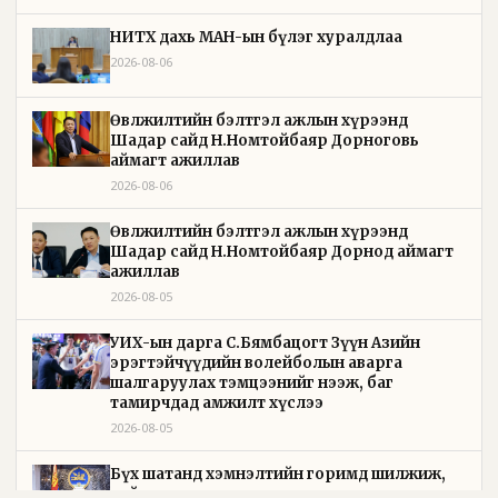
НИТХ дахь МАН-ын бүлэг хуралдлаа
2026-08-06
Өвөлжилтийн бэлтгэл ажлын хүрээнд
Шадар сайд Н.Номтойбаяр Дорноговь
аймагт ажиллав
2026-08-06
Өвөлжилтийн бэлтгэл ажлын хүрээнд
Шадар сайд Н.Номтойбаяр Дорнод аймагт
ажиллав
2026-08-05
УИХ-ын дарга С.Бямбацогт Зүүн Азийн
эрэгтэйчүүдийн волейболын аварга
шалгаруулах тэмцээнийг нээж, баг
тамирчдад амжилт хүслээ
2026-08-05
Бүх шатанд хэмнэлтийн горимд шилжиж,
найр наадам, зөвлөгөөн, гадаад томилолтыг