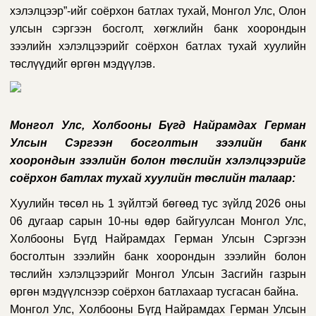
хэлэлцээр”-ийг соёрхон батлах тухай
,
Монгол Улс,
Олон
улсын сэргээн босголт, хөгжлийн банк
хоорондын
зээлийн хэлэлцээрийг соёрхон батлах тухай хуулийн
төслүүдийг өргөн мэдүүлэв.
Монгол Улс, Холбооны Бүгд Найрамдах Герман
Улсын Сэргээн босголтын зээлийн банк
хоорондын зээлийн болон төслийн хэлэлцээрийг
соёрхон батлах тухай хуулийн төслийн талаар
:
Хуулийн төсөл нь 1 зүйлтэй бөгөөд тус зүйлд 2026 оны
06 дугаар сарын 10-ны өдөр байгуулсан Монгол Улс,
Холбооны Бүгд Найрамдах Герман Улсын Сэргээн
босголтын зээлийн банк хоорондын зээлийн болон
төслийн хэлэлцээрийг Монгол Улсын Засгийн газрын
өргөн мэдүүлснээр соёрхон батлахаар тусгасан байна.
Монгол Улс, Холбооны Бүгд Найрамдах Герман Улсын