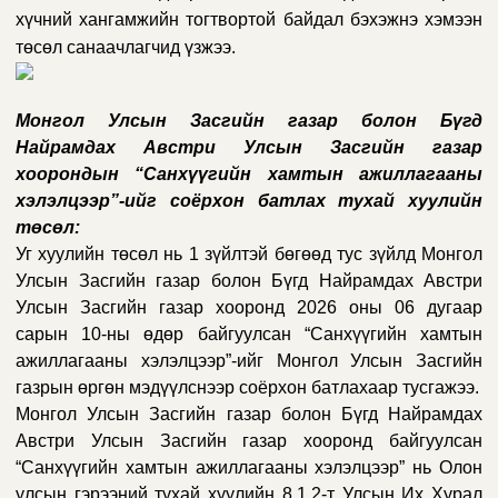
хүчний хангамжийн тогтвортой байдал бэхэжнэ хэмээн
төсөл санаачлагчид үзжээ.
Монгол Улсын Засгийн газар болон Бүгд
Найрамдах Австри Улсын Засгийн газар
хоорондын “Санхүүгийн хамтын ажиллагааны
хэлэлцээр”-ийг соёрхон батлах тухай
хуулийн
төсөл
:
Уг хуулийн төсөл нь 1 зүйлтэй бөгөөд тус зүйлд Монгол
Улсын Засгийн газар болон Бүгд Найрамдах Австри
Улсын Засгийн газар хооронд 2026 оны 06 дугаар
сарын 10-ны өдөр байгуулсан “Санхүүгийн хамтын
ажиллагааны хэлэлцээр”-ийг Монгол Улсын Засгийн
газрын өргөн мэдүүлснээр соёрхон батлахаар тусгажээ.
Монгол Улсын Засгийн газар болон Бүгд Найрамдах
Австри Улсын Засгийн газар хооронд байгуулсан
“Санхүүгийн хамтын ажиллагааны хэлэлцээр”
нь Олон
улсын гэрээний тухай хуулийн 8.1.2-т Улсын Их Хурал