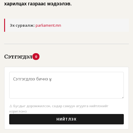
харилцах газраас мэдээлэв.
Эх сурвалж:
parliament.mn
Сэтгэгдэл
0
⚠️ Бусдыг доромжилсон, садар самуун агуулга нийтлэхийг
хориглоно
НИЙТЛЭХ