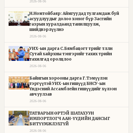
2026-08-06
Н.Номтойбаяр: Аймгуудад тулгамдаж буй
асуудлуудыг долоо хоног бүр Засгийн
газрын хуралдаанд танилцуулж,
шийдвэрлүүлнэ
2026-08-06
УИХ-ын дарга С.Бямбацогт төрийг төлөөлөн
Сутай хайрхны тэнгэрийг тахих төрийн
тахилгад оролцлоо
2026-08-06
Байнгын хорооны дарга Г.Тэмүүлэн
тэргүүтэй УИХ-ын гишүүд БНСУ-ын
Үндэсний Ассамблейн гишүүдийг хүлээн
авч уулзав
2026-08-06
ТАТВАРЫН ӨРТЭЙ ШАТАХУУН
ИМПОРТЛОГЧ ААН-ҮҮДИЙН ДАНСЫГ
БИТҮҮМЖЛЭХГҮЙ
2026-08-06