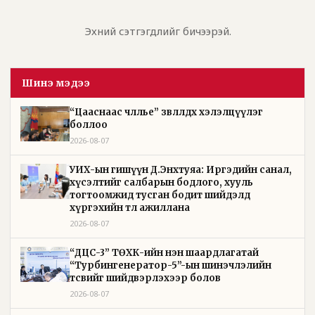
Эхний сэтгэгдлийг бичээрэй.
Шинэ мэдээ
“Цааснаас чөлөөлье” зөвлөлдөх хэлэлцүүлэг
боллоо
2026-08-07
УИХ-ын гишүүн Д.Энхтуяа: Иргэдийн санал,
хүсэлтийг салбарын бодлого, хууль
тогтоомжид тусган бодит шийдэлд
хүргэхийн төлөө ажиллана
2026-08-07
“ДЦС-3” ТӨХК-ийн нэн шаардлагатай
“Турбингенератор-5”-ын шинэчлэлийн
төсвийг шийдвэрлэхээр болов
2026-08-07