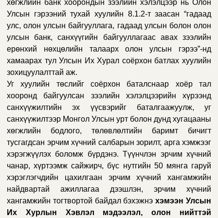
хөгжлийн банк
хоорондын зээлийн хэлэлцээр нь Олон
Улсын гэрээний тухай хуулийн 8.1.2-т заасан “гадаад
улс, олон улсын байгууллага, гадаад улсын болон олон
улсын банк, санхүүгийн байгууллагаас авах зээлийн
ерөнхий нөхцөлийн талаарх олон улсын гэрээ”-нд
хамаарах тул Улсын Их Хурал соёрхон батлах хуулийн
зохицуулалттай аж.
Уг хуулийн төслийг соёрхон баталснаар хоёр тал
хооронд байгуулсан зээлийн хэлэлцээрийн хүрээнд
санхүүжилтийн эх үүсвэрийг баталгаажуулж, уг
санхүүжилтээр Монгол Улсын урт болон дунд хугацааны
хөгжлийн бодлого, төлөвлөлтийн баримт бичигт
тусгагдсан эрчим хүчний салбарын зорилт, арга хэмжээг
хэрэгжүүлэх боломж бүрдэнэ. Түүнчлэн эрчим хүчний
чанар, хүртээмж сайжирч,
бүс нутгийн 50 мянга гаруй
хэрэглэгчдийн
цахилгаан эрчим хүчний хангамжийн
найдвартай ажиллагаа дээшлэн, эрчим хүчний
хангамжийн тогтвортой байдал бэхэжнэ
хэмээн Улсын
Их Хурлын Хэвлэл мэдээлэл, олон нийттэй