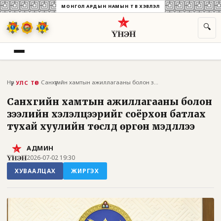
МОНГОЛ АРДЫН НАМЫН ТӨВ ХЭВЛЭЛ
🔍
Нүүр
›
›
Санхүүгийн хамтын ажиллагааны болон зээл...
УЛС ТӨР
Санхүүгийн хамтын ажиллагааны болон
зээлийн хэлэлцээрийг соёрхон батлах
тухай хуулийн төслүүд өргөн мэдүүллээ
АДМИН
2026-07-02 19:30
ХУВААЛЦАХ
ЖИРГЭХ