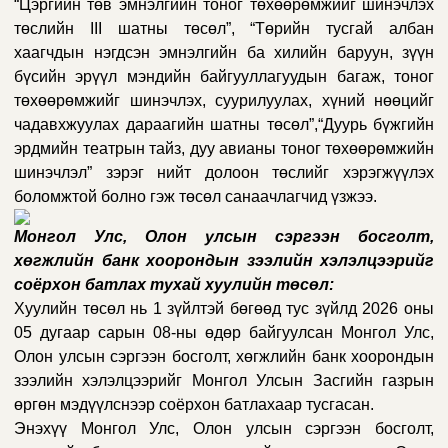
“Цэргийн төв эмнэлгийн тоног төхөөрөмжийг шинэчлэх
төслийн III шатны төсөл”, “Төрийн тусгай албан
хаагчдын нэгдсэн эмнэлгийн ба хилийн баруун, зүүн
бүсийн эрүүл мэндийн байгууллагуудын багаж, тоног
төхөөрөмжийг шинэчлэх, суурилуулах, хүний нөөцийг
чадавхжуулах дараагийн шатны төсөл”,“Дуурь бүжгийн
эрдмийн театрын тайз, дуу авианы тоног төхөөрөмжийн
шинэчлэл” зэрэг нийт долоон төслийг хэрэгжүүлэх
боломжтой болно
гэж төсөл санаачлагчид үзжээ.
Монгол Улс,
Олон улсын сэргээн босголт,
хөгжлийн банк
хоорондын зээлийн хэлэлцээрийг
соёрхон батлах тухай хуулийн төсөл:
Хуулийн төсөл нь 1 зүйлтэй бөгөөд тус зүйлд 2026 оны
05 дугаар сарын 08-ны өдөр байгуулсан Монгол Улс,
Олон улсын сэргээн босголт, хөгжлийн банк
хоорондын
зээлийн хэлэлцээрийг Монгол Улсын Засгийн газрын
өргөн мэдүүлснээр соёрхон батлахаар тусгасан.
Энэхүү Монгол Улс,
Олон улсын сэргээн босголт,