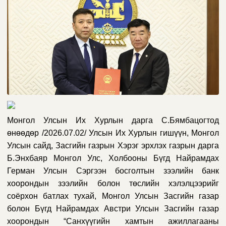
Монгол Улсын Их Хурлын дарга С.Бямбацогтод
өнөөдөр
/2026.07.02/
Улсын Их Хурлын гишүүн, Монгол
Улсын сайд, Засгийн газрын Хэрэг эрхлэх газрын дарга
Б.Энхбаяр
Монгол Улс, Холбооны Бүгд Найрамдах
Герман Улсын Сэргээн босголтын зээлийн банк
хоорондын зээлийн болон төслийн хэлэлцээрийг
соёрхон батлах тухай,
Монгол Улсын Засгийн газар
болон Бүгд Найрамдах Австри Улсын Засгийн газар
хоорондын “Санхүүгийн хамтын ажиллагааны