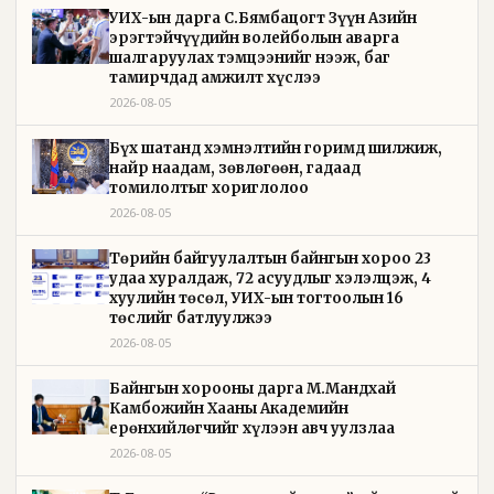
УИХ-ын дарга С.Бямбацогт Зүүн Азийн
эрэгтэйчүүдийн волейболын аварга
шалгаруулах тэмцээнийг нээж, баг
тамирчдад амжилт хүслээ
2026-08-05
Бүх шатанд хэмнэлтийн горимд шилжиж,
найр наадам, зөвлөгөөн, гадаад
томилолтыг хориглолоо
2026-08-05
Төрийн байгуулалтын байнгын хороо 23
удаа хуралдаж, 72 асуудлыг хэлэлцэж, 4
хуулийн төсөл, УИХ-ын тогтоолын 16
төслийг батлуулжээ
2026-08-05
Байнгын хорооны дарга М.Мандхай
Камбожийн Хааны Академийн
ерөнхийлөгчийг хүлээн авч уулзлаа
2026-08-05