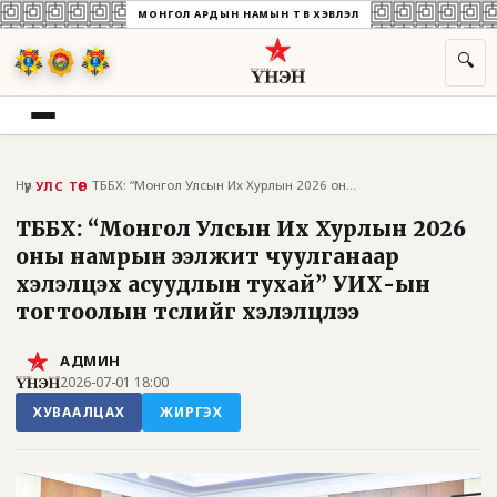
МОНГОЛ АРДЫН НАМЫН ТӨВ ХЭВЛЭЛ
🔍
Нүүр
›
›
ТББХ: “Монгол Улсын Их Хурлын 2026 оны н...
УЛС ТӨР
ТББХ: “Монгол Улсын Их Хурлын 2026
оны намрын ээлжит чуулганаар
хэлэлцэх асуудлын тухай” УИХ-ын
тогтоолын төслийг хэлэлцлээ
АДМИН
2026-07-01 18:00
ХУВААЛЦАХ
ЖИРГЭХ