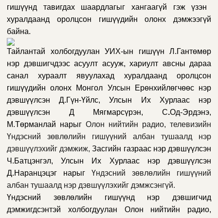
гишүүнд тавигдах шаардлагыг хангаагүй гэж үзэн
хуралдаанд оролцсон гишүүдийн олонх дэмжээгүй
байна
.
Тайлантай холбогдуулан УИХ-ын гишүүн Л.Гантөмөр
нэр дэвшигчдээс асуулт асууж, хариулт авсны дараа
санал хураалт явуулахад хуралдаанд оролцсон
гишүүдийн олонх
Монгол Улсын Ерөнхийлөгчөөс нэр
дэвшүүлсэн
Д.Гүн-Үйлс,
Улсын Их Хурлаас н
эр
дэвшүүлсэн
Д Мягмарсүрэн, С
.
Од-Эрдэнэ,
М.Төрманлай нарыг
Олон нийтийн радио, телевизийн
Үндэсний зөвлөлийн гишүүний албан тушаалд нэр
дэвшүүлэхийг дэмжиж,
Засгийн газраас н
эр дэвшүүлсэн
Ч.Батцэнгэл,
Улсын Их Хурлаас нэр дэвшүүлсэн
Д.Наранцэцэг нарыг
Үндэсний зөвлөлийн гишүүний
албан тушаалд нэр дэвшүүлэхийг дэмжсэнгүй.
Үндэсний зөвлөлийн гишүүнд
нэр дэвшигчид
дэмжигдсэнтэй холбогдуулан
О
лон нийтийн радио
,