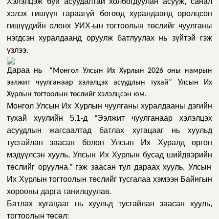
Хэлэлцэж буй асуудалтай холбогдуулан асууж, санал
хэлэх гишүүн гараагүй бөгөөд хуралдаанд оролцсон
гишүүдийн олонх
УИХ-ын тогтоолын төслийг чуулганы
нэгдсэн хуралдаанд оруулж батлуулах нь зүйтэй
гэж
үзлээ.
Дараа нь
“Монгол Улсын Их Хурлын 2026 оны намрын
ээлжит чуулганаар хэлэлцэх асуудлын тухай” Улсын Их
Хурлын тогтоолын төсл
ийг хэлэлцсэн юм.
Монгол Улсын Их Хурлын чуулганы хуралдааны дэгийн
тухай хуулийн 5.1-д “
Ээлжит чуулганаар хэлэлцэх
асуудлын жагсаалтад батлах хугацааг нь хуульд
тусгайлан заасан болон Улсын Их Хуралд өргөн
мэдүүлсэн хууль,
Улсын Их Хурлын бусад шийдвэрийн
төслийг оруулна.” гэж заасан тул дараах хууль, Улсын
Их Хурлын тогтоолын төслийг тусгалаа хэмээн Байнгын
хорооны дарга танилцуулав.
Батлах хугацааг нь хуульд тусгайлан заасан хууль,
тогтоолын төсөл: