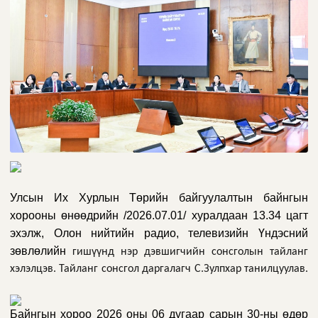
Улсын Их Хурлын Төрийн байгуулалтын байнгын
хорооны өнөөдрийн /2026.07.01/ хуралдаан 13.34 цагт
эхэлж, Олон нийтийн радио, телевизийн Үндэсний
зөвлөлийн
гишүүнд нэр дэвшигчийн сонсголын тайлан
г
хэлэлцэв. Тайланг сонсгол даргалагч С.Зулпхар танилцуулав.
Байнгын хороо 2026 оны 06 дугаар сарын 30-ны өдөр