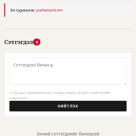
Эх сурвалж:
parliament.mn
Сэтгэгдэл
0
⚠️ Бусдыг доромжилсон, садар самуун агуулга нийтлэхийг
хориглоно
НИЙТЛЭХ
Эхний сэтгэгдлийг бичээрэй.