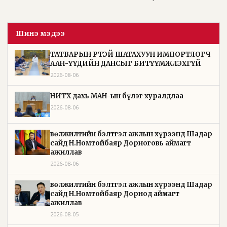
Шинэ мэдээ
ТАТВАРЫН ӨРТЭЙ ШАТАХУУН ИМПОРТЛОГЧ
ААН-ҮҮДИЙН ДАНСЫГ БИТҮҮМЖЛЭХГҮЙ
2026-08-06
НИТХ дахь МАН-ын бүлэг хуралдлаа
2026-08-06
Өвөлжилтийн бэлтгэл ажлын хүрээнд Шадар
сайд Н.Номтойбаяр Дорноговь аймагт
ажиллав
2026-08-06
Өвөлжилтийн бэлтгэл ажлын хүрээнд Шадар
сайд Н.Номтойбаяр Дорнод аймагт
ажиллав
2026-08-05