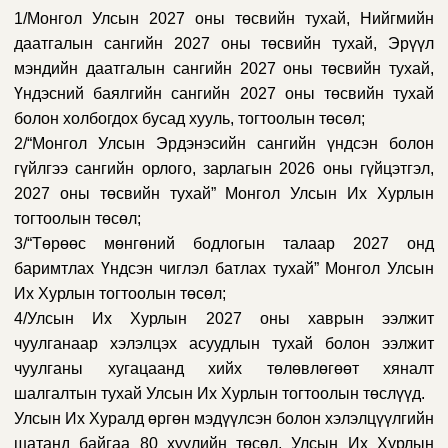
1/Монгол Улсын 2027 оны төсвийн тухай, Нийгмийн
даатгалын сангийн 2027 оны төсвийн тухай, Эрүүл
мэндийн даатгалын сангийн 2027 оны төсвийн тухай,
Үндэсний баялгийн сангийн 2027 оны төсвийн тухай
болон холбогдох бусад хууль, тогтоолын төсөл;
2/“Монгол Улсын Эрдэнэсийн сангийн үндсэн болон
гүйлгээ сангийн орлого, зарлагын 2026 оны гүйцэтгэл,
2027 оны төсвийн тухай” Монгол Улсын Их Хурлын
тогтоолын төсөл;
3/“Төрөөс мөнгөний бодлогын талаар 2027 онд
баримтлах Үндсэн чиглэл батлах тухай” Монгол Улсын
Их Хурлын тогтоолын төсөл;
4/Улсын Их Хурлын 2027 оны хаврын ээлжит
чуулганаар хэлэлцэх асуудлын тухай болон ээлжит
чуулганы хугацаанд хийх төлөвлөгөөт хяналт
шалгалтын тухай Улсын Их Хурлын тогтоолын төслүүд.
Улсын Их Хуралд өргөн мэдүүлсэн болон хэлэлцүүлгийн
шатанд байгаа 80 хуулийн төсөл, Улсын Их Хурлын