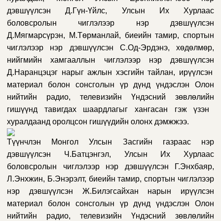
дэвшүүлсэн
Д.Гүн-Үйлс,
Улсын Их Хурлаас
боловсролын чиглэлээр нэр дэвшүүлсэн
Д.Мягмарсүрэн, М.Төрманлай, биеийн тамир, спортын
чиглэлээр
нэр дэвшүүлсэн
С.Од-Эрдэнэ, хөдөлмөр,
нийгмийн хамгааллын чиглэлээр
нэр дэвшүүлсэн
Д.Наранцэцэг
нарыг
ажлын хэсгийн тайлан, ирүүлсэн
материал болон сонсголын үр дүнд үндэслэн
Олон
нийтийн радио, телевизийн
Үндэсний зөвлөлийн
гишүүнд тавигдах шаардлагыг хангасан гэж үзэн
хуралдаанд оролцсон гишүүдийн олонх дэмж
жээ
.
Түүнчлэн Монгол Улсын Засгийн газраас
нэр
дэвшүүлсэн
Ч.Батцэнгэл,
Улсын Их Хурлаас
боловсролын чиглэлээр нэр дэвшүүлсэн Г.Энхбаяр,
Л.Энхжин, Б.Энэрэлт,
биеийн тамир, спортын чиглэлээр
нэр дэвшүүлсэн
Ж.Билэгсайхан
нарын ирүүлсэн
материал болон
сонсголын үр дүнд үндэслэн
Олон
нийтийн радио, телевизийн
Үндэсний зөвлөлийн