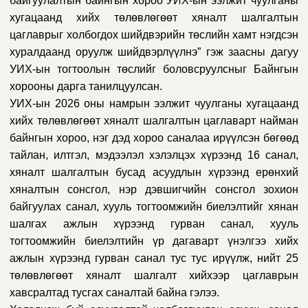
байгуулалтын байнгын хороо
УИХ-ын ээлжит чуулганы
хугацаанд хийх төлөвлөгөөт хяналт шалгалтын
цаглаврыг холбогдох шийдвэрийн төслийн хамт
н
эгдсэн
хуралдаанд оруулж шийдвэрлүүлнэ
”
гэж заасны дагуу
УИХ-ын тогтоолын төслийг боловсруул
сныг Байнгын
хорооны дарга танилцуулсан.
УИХ-ын 2026 оны намрын ээлжит чуулганы хугацаанд
хийх төлөвлөгөөт хяналт шалгалтын цаглаварт найман
байнгын хороо, нэг дэд хороо саналаа ирүүлсэн бөгөөд
тайлан, илтгэл, мэдээлэл хэлэлцэх хүрээнд 16 санал,
хяналт шалгалтын бусад асуудлын хүрээнд ерөнхий
хяналтын сонсгол, нэр дэвшигчийн сонсгол зохион
байгуулах санал, хууль тогтоомжийн биелэлтийг хянан
шалгах ажлын хүрээнд гурван санал, хууль
тогтоомжийн биелэлтийн үр дагаварт үнэлгээ хийх
ажлын хүрээнд гурван санал тус тус ирүүлж, нийт 25
төлөвлөгөөт хяналт шалгалт хийхээр цаглаврын
хавсралтад тусгах саналтай байна гэлээ.