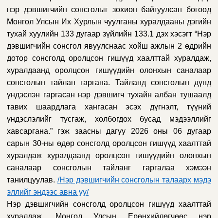
нэр дэвшигчийн сонсголыг зохион байгуулсан бөгөөд
Монгол Улсын Их Хурлын чуулганы хуралдааны дэгийн
тухай хуулийн 133 дугаар зүйлийн 133.1 дэх хэсэгт “
Нэр
дэвшигчийн сонсгол явуулснаас хойш ажлын 2 өдрийн
дотор сонсголд оролцсон гишүүд хаалттай хуралдаж,
хуралдаанд оролцсон гишүүдийн олонхын саналаар
сонсголын тайлан гаргана. Тайланд сонсголын дүнд
үндэслэн гаргасан нэр дэвшигч тухайн албан тушаалд
тавих шаардлага хангасан эсэх дүгнэлт, түүний
үндэслэлийг тусгаж, холбогдох бусад мэдээллийг
хавсаргана.”
гэж заасны дагуу 2026 оны 06 дугаар
сарын 30-ны өдөр сонсголд оролцсон гишүүд хаалттай
хуралдаж хуралдаанд оролцсон гишүүдийн олонхын
саналаар сонсголын тайланг гаргалаа хэмээн
танилцуулав.
/
Нэр дэвшигчийн сонсголын талаарх мэдэ
эллийг эндээс авна уу
/
Нэр дэвшигчийн сонсголд оролцсон гишүүд хаалттай
хуралдаж,
Монгол Улсын Ерөнхийлөгчөөс нэр