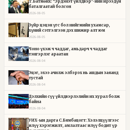
Т.Батмөнх: “Эрдэнэт үйлдвэр”-ийн ирээдүй
баталгаатай болсон
2026-08-05
Зүйр цэцэн үгс бол нийгмийн ухамсар,
хүний сэтгэлгээн дэх шижир алт юм
2026-08-05
Чоно үхэж ч чаддаг, амьдарч ч чаддаг
тэнгэрлэг араатан
2026-08-04
Эцэг, эхээ ачилж элбэрэх нь ашдын заяанд
тустай
2026-08-04
Дэлхийн сүү үйлдвэрлэлийн их хурал болж
байна
2026-08-04
УИХ-ын дарга С.Бямбацогт: Хэлэлцүүлгээс
илүү хэрэгжилт, амлалтаас илүү бодит үр