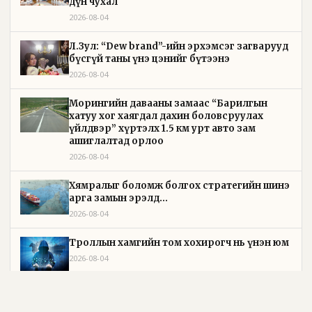
дүн чухал
2026-08-04
Л.Зул: “Dew brand”-ийн эрхэмсэг загварууд
бүсгүй таны үнэ цэнийг бүтээнэ
2026-08-04
Морингийн давааны замаас “Барилгын
хатуу хог хаягдал дахин боловсруулах
үйлдвэр” хүртэлх 1.5 км урт авто зам
ашиглалтад орлоо
2026-08-04
Хямралыг боломж болгох стратегийн шинэ
арга замын эрэлд...
2026-08-04
Троллын хамгийн том хохирогч нь үнэн юм
2026-08-04
Хөдөө аж ахуйн техникийн дэмжлэг
үйлдвэрлэгчдэд бодитой хүрч эхэллээ