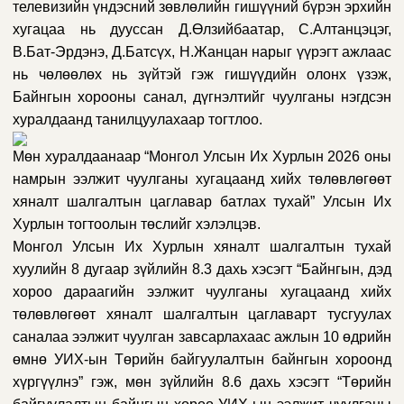
телевизийн үндэсний зөвлөлийн гишүүний бүрэн эрхийн
хугацаа нь дууссан
Д
.
Өлзийбаатар, С
.
Алтанцэцэг,
В
.
Бат
-Э
рдэнэ, Д
.
Батсүх
,
Н
.
Жанцан нарыг үүрэгт ажлаас
нь чөлөөлөх нь зүйтэй гэж
гишүүдийн олонх үзэж,
Байнгын хорооны санал, дүгнэлтийг чуулганы нэгдсэн
хуралдаанд танилцуулахаар тогтлоо.
Мөн хуралдаанаар “Монгол Улсын Их Хурлын 2026 оны
намрын ээлжит чуулганы хугацаанд хийх төлөвлөгөөт
хяналт шалгалтын цаглавар батлах тухай” Улсын Их
Хурлын тогтоолын төслийг хэлэлцэв.
Монгол У
лсын Их Хурлын
хяналт шалгалтын тухай
хуулийн 8 дугаар зүйлийн 8.3 дахь хэсэгт
“
Байнгын
,
дэд
хороо дараагийн ээлжит чуулганы хугацаанд хийх
төлөвлөгөөт хяналт шалгалтын цаглаварт тусгуулах
саналаа ээлжит чуулган завсарлахаас ажлын 10 өдрийн
өмнө УИХ-ын
Төрийн байгуулалтын байнгын хороонд
хүргүүлнэ
”
гэж
, м
өн зүйлийн 8.6 дахь хэсэгт
“
Т
өрийн