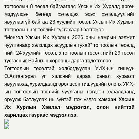
тогтоолын 8 төсөл байгаагаас Улсын Их Хуралд өргөн
мэдүүлсэн бөгөөд хэлэлцэх эсэх хэлэлцүүлгийг
явуулаагүй байгаа 23 хуулийн төсөл, Улсын Их Хурлын
тогтоолын нэг төслийг тусгахаар бэлтгэжээ.
“Монгол Улсын Их Хурлын 2026 оны намрын ээлжит
чуулганаар хэлэлцэх асуудлын тухай” тогтоолын төсөлд
нийт 24 хуулийн төсөл, 5 тогтоолын төсөл, нийт 29 төсөл
тусгасныг Байнгын хорооны дарга тодотголоо.
Тогтоолын төсөлтэй холбогдуулан УИХ-ын гишүүн
О.Алтангэрэл үг хэлсний дараа санал хураалт
явуулахад хуралдаанд оролцсон гишүүдийн олонх
УИХ-
ын тогтоолын төслийг чуулганы нэгдсэн хуралдаанд
оруулж батлуулах нь зүйтэй
гэж үзлээ
хэмээн Улсын
Их Хурлын Хэвлэл мэдээлэл, олон нийттэй
харилцах газраас мэдээллээ.