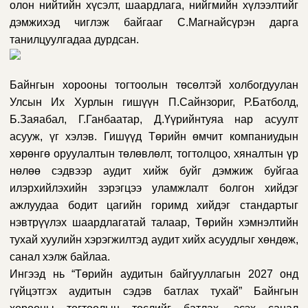
олон нийтийн хүсэлт, шаардлага, нийгмийн хүлээлтийг
дэмжихэд чиглэж байгааг С.Магнайсүрэн дарга
танилцуулгадаа дурдсан.
Байнгын хорооны тогтоолын төсөлтэй холбогдуулан
Улсын Их Хурлын гишүүн П.Сайнзориг, Р.Батболд,
Б.Заяабал, Г.Ганбаатар, Д.Үүрийнтуяа нар асуулт
асууж, үг хэлэв. Гишүүд Төрийн өмчит компаниудын
хөрөнгө оруулалтын төлөвлөлт, тогтолцоо, хяналтын үр
нөлөө сэдвээр аудит хийж буйг дэмжиж буйгаа
илэрхийлэхийн зэрэгцээ уламжлалт болгон хийдэг
ажлуудаа бодит цагийн горимд хийдэг стандартыг
нэвтрүүлэх шаардлагатай талаар, Төрийн хэмнэлтийн
тухай хуулийн хэрэгжилтэд аудит хийх асуудлыг хөндөж,
санал хэлж байлаа.
Ингээд нь “Төрийн аудитын байгууллагын 2027 онд
гүйцэтгэх аудитын сэдэв батлах тухай” Байнгын