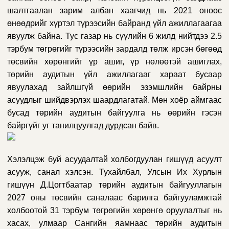
шалтгаалан зарим албан хаагчид нь 2021 оноос
өнөөдрийг хүртэл түрээсийн байранд үйл ажиллагаагаа
явуулж байна. Тус газар нь сүүлийн 6 жилд нийтдээ 2.5
тэрбум төгрөгийг түрээсийн зардалд төлж ирсэн бөгөөд
төсвийн хөрөнгийг үр ашиг, үр нөлөөтэй ашиглах,
төрийн аудитын үйл ажиллагааг хараат бусаар
явуулахад зайлшгүй өөрийн эзэмшлийн байрны
асуудлыг шийдвэрлэх шаардлагатай. Мөн хоёр аймгаас
бусад төрийн аудитын байгуулга нь өөрийн гэсэн
байргүйг уг танилцуулгад дурдсан байв.
Хэлэлцэж буй асуудалтай холбогдуулан гишүүд асуулт
асууж, санал хэлсэн.
Тухайлбал, Улсын Их Хурлын
гишүүн Д.Цогтбаатар төрийн аудитын байгууллагын
2027 оны төсвийн саналаас барилга байгууламжтай
холбоотой 31 тэрбум төгрөгийн хөрөнгө оруулалтыг нь
хасах, улмаар Сангийн яамнаас төрийн аудитын