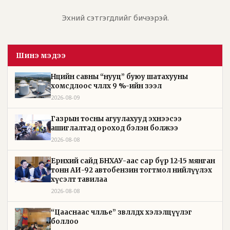
Эхний сэтгэгдлийг бичээрэй.
Шинэ мэдээ
Нөөцийн савны “нууц” буюу шатахууны
хомсдлоос чөлөөлөх 9 %-ийн зээл
2026-08-09
Газрын тосны агуулахууд эхнээсээ
ашиглалтад ороход бэлэн болжээ
2026-08-08
Ерөнхий сайд БНХАУ-аас сар бүр 12-15 мянган
тонн АИ-92 автобензин тогтмол нийлүүлэх
хүсэлт тавилаа
2026-08-08
“Цааснаас чөлөөлье” зөвлөлдөх хэлэлцүүлэг
боллоо