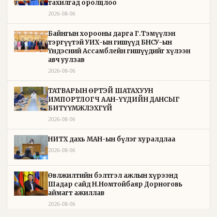
тахилгад оролцлоо
2026-08-06
Байнгын хорооны дарга Г.Тэмүүлэн
тэргүүтэй УИХ-ын гишүүд БНСУ-ын
Үндэсний Ассамблейн гишүүдийг хүлээн
авч уулзав
2026-08-06
ТАТВАРЫН ӨРТЭЙ ШАТАХУУН
ИМПОРТЛОГЧ ААН-ҮҮДИЙН ДАНСЫГ
БИТҮҮМЖЛЭХГҮЙ
2026-08-06
НИТХ дахь МАН-ын бүлэг хуралдлаа
2026-08-06
Өвөлжилтийн бэлтгэл ажлын хүрээнд
Шадар сайд Н.Номтойбаяр Дорноговь
аймагт ажиллав
2026-08-06