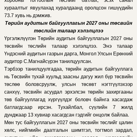
хорооны тогтоолын төслийг батлах, эсэх санал
хураалтыг явуулахад хуралдаанд оролцсон гишүүдийн
73.7 хувь нь дэмжив.
Төрийн аудитын байгууллагын 2027 оны төсвийн
төслийн талаар хэлэлцлээ
Үргэлжлүүлэн Төрийн аудитын байгууллагын 2027 оны
төсвийн төслийн талаар хэлэлцлээ.
Энэ талаар
Үндэсний аудитын газрын дарга, Монгол Улсын Ерөнхий
аудитор С.Магнайсүрэн танилцуулсан.
Тэрбээр танилцуулгадаа, т
өрийн аудитын байгууллага
нь Төсвийн тухай хуульд заасны дагуу жил бүр төсвийн
төслөө боловсруулж, улсын төсөвт нэгтгүүлэхээр
санхүү, төсвийн асуудал эрхэлсэн төрийн захиргааны
төв байгууллагад хүргүүлдэг боловч байнга хасагдаж
батлагдсаар ирсэн. Тухайлбал, сүүлийн 7 жилд
дунджаар 13 хувиар хасагдсан гэдгийг онцолж байлаа.
Мөн тус байгууллагын 2027 оны төсвийн төслийг цалин
хөлс, нийгмийн даатгалын шимтгэл, тогтмол зардал,