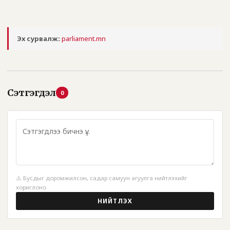
Эх сурвалж:
parliament.mn
Сэтгэгдэл
0
⚠️ Бусдыг доромжилсон, садар самуун агуулга нийтлэхийг
хориглоно
НИЙТЛЭХ