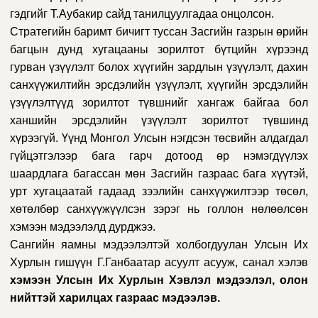
гэдгийг Т.Аубакир сайд танилцуулгадаа онцолсон.
Стратегийн баримт бичигт туссан Засгийн газрын өрийн
багцын дунд хугацааны зорилтот бүтцийн хүрээнд
гурван үзүүлэлт болох хүүгийн зардлын үзүүлэлт, дахин
санхүүжилтийн эрсдэлийн үзүүлэлт, хүүгийн эрсдэлийн
үзүүлэлтүүд зорилтот түвшнийг хангаж байгаа бол
ханшийн эрсдэлийн үзүүлэлт зорилтот түвшинд
хүрээгүй. Үүнд Монгол Улсын нэгдсэн төсвийн алдагдал
гүйцэтгэлээр бага гарч дотоод өр нэмэгдүүлэх
шаардлага багассан мөн Засгийн газраас бага хүүтэй,
урт хугацаатай гадаад зээлийн санхүүжилтээр төсөл,
хөтөлбөр санхүүжүүлсэн зэрэг нь голлон нөлөөлсөн
хэмээн мэдээлэлд дурджээ.
Сангийн яамны мэдээлэлтэй холбогдуулан Улсын Их
Хурлын гишүүн Г.Ганбаатар асуулт асууж, санал хэлэв
хэмээн Улсын Их Хурлын Хэвлэл мэдээлэл, олон
нийттэй харилцах газраас мэдээлэв.