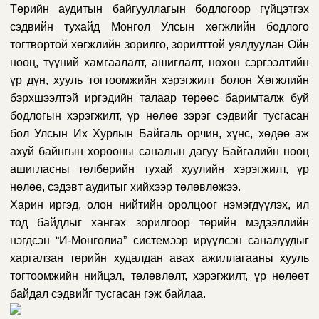
Төрийн аудитын байгууллагын бодлогоор гүйцэтгэх
сэдвийн тухайд Монгол Улсын хөгжлийн бодлого
тогтвортой хөгжлийн зорилго, зорилттой уялдуулан Ойн
нөөц, түүний хамгаалалт, ашиглалт, нөхөн сэргээлтийн
үр дүн, хууль тогтоомжийн хэрэгжилт болон Хөгжлийн
бэрхшээлтэй иргэдийн талаар төрөөс баримталж буй
бодлогын хэрэгжилт, үр нөлөө зэрэг сэдвийг тусгасан
бол Улсын Их Хурлын Байгаль орчин, хүнс, хөдөө аж
ахуй байнгын хорооны саналын дагуу Байгалийн нөөц
ашигласны төлбөрийн тухай хуулийн хэрэгжилт, үр
нөлөө, сэдэвт аудитыг хийхээр төлөвлөжээ.
Харин иргэд, олон нийтийн оролцоог нэмэгдүүлэх, ил
тод байдлыг хангах зорилгоор төрийн мэдээллийн
нэгдсэн “И-Монголиа” системээр ирүүлсэн саналуудыг
харгалзан төрийн худалдан авах ажиллагааны хууль
тогтоомжийн нийцэл, төлөвлөлт, хэрэгжилт, үр нөлөөт
байдал сэдвийг тусгасан гэж байлаа.