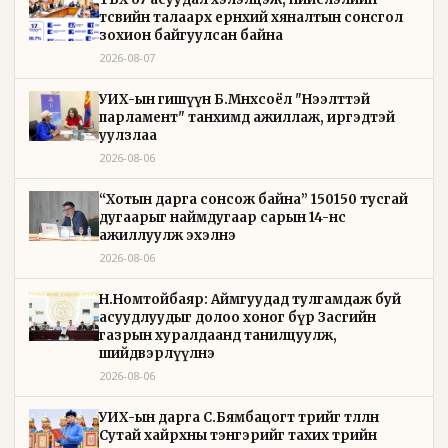
төсвийн талаарх ерөнхий хяналтын сонсгол
зохион байгуулсан байна
2026-08-07
УИХ-ын гишүүн Б.Мөнхсоёл "Нээлттэй
парламент" танхимд ажиллаж, иргэдтэй
уулзлаа
2026-08-06
“Хотын дарга сонсож байна” 150150 тусгай
дугаарыг наймдугаар сарын 14-нөөс
ажиллуулж эхэлнэ
2026-08-06
Н.Номтойбаяр: Аймгуудад тулгамдаж буй
асуудлуудыг долоо хоног бүр Засгийн
газрын хуралдаанд танилцуулж,
шийдвэрлүүлнэ
2026-08-06
УИХ-ын дарга С.Бямбацогт төрийг төлөөлөн
Сутай хайрхны тэнгэрийг тахих төрийн