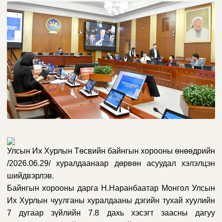
Улсын Их Хурлын Төсвийн байнгын хорооны өнөөдрийн
/2026.06.29/ хуралдаанаар дөрвөн асуудал хэлэлцэн
шийдвэрлэв.
Байнгын хорооны дарга Н.Наранбаатар Монгол Улсын
Их Хурлын чуулганы хуралдааны дэгийн тухай хуулийн
7 дугаар зүйлийн 7.8 дахь хэсэгт заасны дагуу