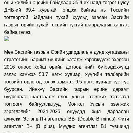
оны жилийн эцсийн байдлаар 35.4 их наяд төгрөг буюу
ДНБ-ий 39.4 хувьтай тэнцэж байгаа нь Төсвийн
тогтвортой байдлын тухай хуульд заасан Засгийн
газрын өрийн тухай төсвийн тусгай шаардлагыг хангаж
байна гэлээ.
Мөн Засгийн газрын Өрийн удирдлагын дунд хугацааны
стратегийн баримт бичгийг баталж хэрэгжүүлж эхэлсэн
2016 оноос хойш өрийн дотоод нийт бүтээгдэхүүнд
эзлэх хэмжээ 53.7 нэгж хувиар, хүүгийн төлбөрийн
төсвийн орлогод эзлэх хэмжээ 9.5 нэгж хувиар тус тус
буурсан. Ийнхүү Засгийн газрын өрийн дарамт
буурснаас шалтгаалж олон улсын зээлжих зэрэглэл
тогтоогч байгууллагууд Монгол Улсын зээлжих
зэрэглэлийг 2024-2025 онуудад жил дараалан
ахиулж,
Эс энд Пи агентлаг ВВ- (Double B minus), Фитч
агентлаг В+ (B plus), Мүүдис агентлаг В1 түвшинд