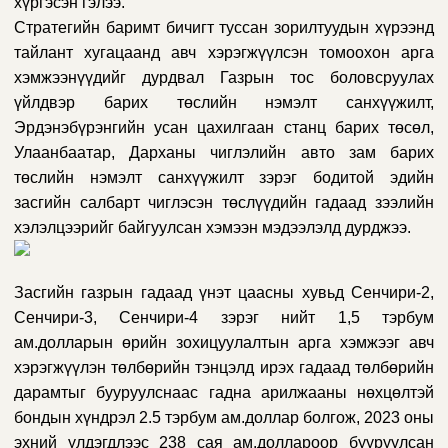
хүргэсэн гэлээ.
Стратегийн баримт бичигт туссан зорилтуудын хүрээнд
тайлант хугацаанд авч хэрэгжүүлсэн томоохон арга
хэмжээнүүдийг дурдвал Газрын тос боловсруулах
үйлдвэр барих төслийн нэмэлт санхүүжилт,
Эрдэнэбүрэнгийн усан цахилгаан станц барих төсөл,
Улаанбаатар, Дарханы чиглэлийн авто зам барих
төслийн нэмэлт санхүүжилт зэрэг бодитой эдийн
засгийн салбарт чиглэсэн төслүүдийн гадаад зээлийн
хэлэлцээрийг байгуулсан хэмээн мэдээлэлд дурджээ.
Засгийн газрын гадаад үнэт цаасны хувьд Сенчири-2,
Сенчири-3, Сенчири-4 зэрэг нийт 1,5 тэрбум
ам.долларын өрийн зохицуулалтын арга хэмжээг авч
хэрэгжүүлэн төлбөрийн тэнцэлд ирэх гадаад төлбөрийн
дарамтыг бууруулснаас гадна арилжааны нөхцөлтэй
бондын хүндрэл 2.5 тэрбум ам.доллар болгож, 2023 оны
эхний үлдэгдлээс 238 сая ам.доллароор бууруулсан