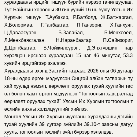
хуралдааны ирцийг гишүүн бүрийн нэрээр танилцуулав.
Тус Байнгын хорооны 30 гишүүний 16 нь буюу Улсын Их
Хурлын гишүүн Т.Аубакир, Р.Батболд, Ж.Батжаргал,
Х.Болормаа, Г.Ганбаатар, П.Ганзориг, Х.Ганхуяг,
Ц.Даваасүрэн, Б.Заяабал, Б.Мөнхсоёл,
Л.Мөнхбаясгалан, Н.Наранбаатар, П.Сайнзориг,
Д.Цогтбаатар, Б.Чойжилсүрэн, Д.Энхтүвшин нар
хүрэлцэн ирснээр хуралдаан 15 цаг 46 минутад 53.3
хувийн ирцтэйгээр эхэллээ.
Хуралдааны эхэнд Засгийн газраас 2026 оны 06 дугаар
18-ны өдөр өргөн мэдүүлсэн
Онцгой албан татварын ту
хай хуульд нэмэлт, өөрчлөлт оруулах тухай хуулийн төс
өл болон хамт өргөн мэдүүлсэн "Тогтоолын хавсралтад
өөрчлөлт оруулах тухай" Улсын Их Хурлын тогтоолын т
өслийн
анхны хэлэлцүүлгийг хийлээ.
Монгол Улсын Их Хурлын чуулганы хуралдааны дэгийн
тухай хуулийн 39 дүгээр зүйлийн 39.10-т заасны дагуу
хууль, тогтоолын төслийг зүйл бүрээр хэлэлцэв.