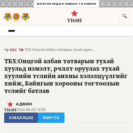
МОНГОЛ АРДЫН НАМЫН ТӨВ ХЭВЛЭЛ
🔍
Нүүр
›
›
ТБХ:Онцгой албан татварын тухай хуульд н...
УЛС ТӨР
ТБХ:Онцгой албан татварын тухай
хуульд нэмэлт, өөрчлөлт оруулах тухай
хуулийн төслийн анхны хэлэлцүүлгийг
хийж, Байнгын хорооны тогтоолын
төслийг батлав
АДМИН
2026-06-29 19:30
ХУВААЛЦАХ
ЖИРГЭХ