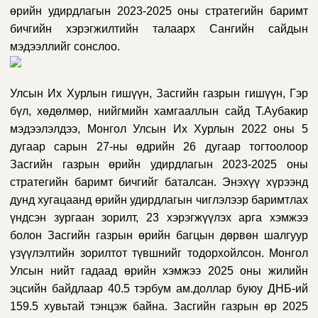
өрийн удирдлагын 2023-2025 оны стратегийн баримт
бичгийн хэрэгжилтийн талаарх Сангийн сайдын
мэдээллийг сонслоо.
Улсын Их Хурлын гишүүн, Засгийн газрын гишүүн, Гэр
бүл, хөдөлмөр, нийгмийн хамгааллын сайд Т.Аубакир
мэдээлэлдээ, Монгол Улсын Их Хурлын 2022 оны 5
дугаар сарын 27-ны өдрийн 26 дугаар тогтоолоор
Засгийн газрын өрийн удирдлагын 2023-2025 оны
стратегийн баримт бичгийг баталсан. Энэхүү хүрээнд
дунд хугацаанд өрийн удирдлагын чиглэлээр баримтлах
үндсэн зургаан зорилт, 23 хэрэгжүүлэх арга хэмжээ
болон Засгийн газрын өрийн багцын дөрвөн шалгуур
үзүүлэлтийн зорилтот түвшнийг тодорхойлсон. Монгол
Улсын нийт гадаад өрийн хэмжээ 2025 оны жилийн
эцсийн байдлаар 40.5 тэрбум ам.доллар буюу ДНБ-ий
159.5 хувьтай тэнцэж байна. Засгийн газрын өр 2025