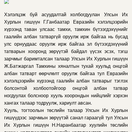
Хэлэлцэж буй асуудалтай холбогдуулан Улсын Их
Хурлын гишүүн Г.Ганбаатар Евразийн хэлэлцээрийн
хүрээнд таван улсаас тамхи, тамхин бүтээгдэхүүнийг
гаалийн албан татваргүй оруулж ирж байгаа нь бусад
улс орнуудаас оруулж ирж байгаа эл бүтээгдэхүүний
татварын хооронд зөрүүтэй байдал үүсэх эсэх, тэгш
зарчмыг баримталсан талаар Улсын Их Хурлын гишүүн
Ж.Батжаргал Тамхины хяналтын тухай хуульд онцгой
албан татварт өөрчлөлт оруулж байгаа тул Евразийн
хэлэлцээрийн хүрээнд гаалийн албан татварыг тэглэх
болсонтой холбоотойгоор онцгой албан татвар
ногдуулах болсноор хууль хоорондын нийцлийг хэрхэн
хангах талаар тодруулж, хариулт авсан.
Хууль, тогтоолын төслийн талаар Улсын Их Хурлын
гишүүдээс зарчмын зөрүүтэй санал гараагүй тул Улсын
Их Хурлын гишүүн Н.Наранбаатар хуулийн төслийн