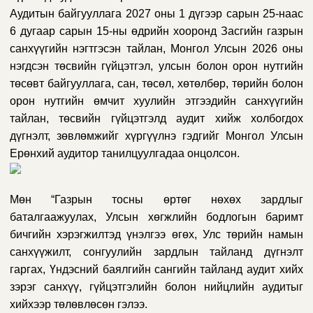
Аудитын байгууллага 2027 оны 1 дүгээр сарын 25-наас
6 дугаар сарын 15-ны өдрийн хооронд Засгийн газрын
санхүүгийн нэгтгэсэн тайлан, Монгол Улсын 2026 оны
нэгдсэн төсвийн гүйцэтгэл, улсын болон орон нутгийн
төсөвт байгууллага, сан, төсөл, хөтөлбөр, төрийн болон
орон нутгийн өмчит хуулийн этгээдийн санхүүгийн
тайлан, төсвийн гүйцэтгэлд аудит хийж холбогдох
дүгнэлт, зөвлөмжийг хүргүүлнэ гэдгийг Монгол Улсын
Ерөнхий
аудитор танилцуулгадаа онцолсон.
Мөн “Газрын тосны өртөг нөхөх зардлыг
баталгаажуулах, Улсын хөгжлийн бодлогын баримт
бичгийн хэрэгжилтэд үнэлгээ өгөх, Улс төрийн намын
санхүүжилт, сонгуулийн зардлын тайланд дүгнэлт
гаргах, Үндэсний баялгийн сангийн тайланд аудит хийх
зэрэг санхүү, гүйцэтгэлийн болон нийцлийн аудитыг
хийхээр төлөвлөсөн гэлээ.