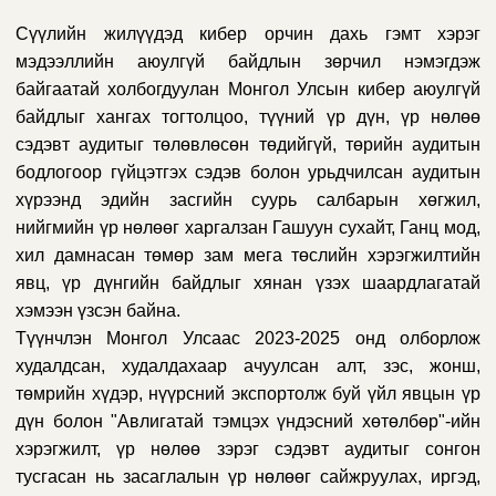
Сүүлийн жилүүдэд кибер орчин дахь гэмт хэрэг
мэдээллийн аюулгүй байдлын зөрчил нэмэгдэж
байгаатай холбогдуулан Монгол Улсын кибер аюулгүй
байдлыг хангах тогтолцоо, түүний үр дүн, үр нөлөө
сэдэвт аудитыг төлөвлөсөн төдийгүй, төрийн аудитын
бодлогоор гүйцэтгэх сэдэв болон урьдчилсан аудитын
хүрээнд эдийн засгийн суурь салбарын хөгжил,
нийгмийн үр нөлөөг харгалзан Гашуун сухайт, Ганц мод,
хил дамнасан төмөр зам мега төслийн хэрэгжилтийн
явц, үр дүнгийн байдлыг хянан үзэх шаардлагатай
хэмээн үзсэн байна.
Түүнчлэн Монгол Улсаас 2023-2025 онд олборлож
худалдсан, худалдахаар ачуулсан алт, зэс, жонш,
төмрийн хүдэр, нүүрсний экспортолж буй үйл явцын үр
дүн болон "Авлигатай тэмцэх үндэсний хөтөлбөр"-ийн
хэрэгжилт, үр нөлөө зэрэг сэдэвт аудитыг сонгон
тусгасан нь засаглалын үр нөлөөг сайжруулах, иргэд,