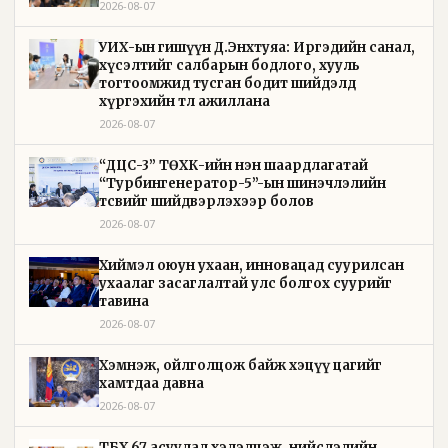
2026-08-07
УИХ-ын гишүүн Д.Энхтуяа: Иргэдийн санал,
хүсэлтийг салбарын бодлого, хууль
тогтоомжид тусган бодит шийдэлд
хүргэхийн төлөө ажиллана
2026-08-07
“ДЦС-3” ТӨХК-ийн нэн шаардлагатай
“Турбингенератор-5”-ын шинэчлэлийн
төсвийг шийдвэрлэхээр болов
2026-08-07
Хиймэл оюун ухаан, инновацад суурилсан
ухаалаг засаглалтай улс болгох суурийг
тавина
2026-08-07
Хэмнэж, ойлголцож байж хэцүү цагийг
хамтдаа давна
2026-08-07
ТБХ 67 асуудал хэлэлцэж, нийслэлийн