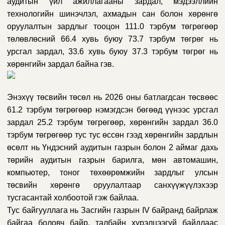
аудитын үйл ажиллагааны зардал, мэдээллийн
технологийн шинэчлэл, ахмадын сан болон хөрөнгө
оруулалтын зардлыг тооцон 111.0 тэрбум төгрөгөөр
төлөвлөсний 66.4 хувь буюу 73.7 тэрбум төгрөг нь
урсгал зардал, 33.6 хувь буюу 37.3 тэрбум төгрөг нь
хөрөнгийн зардал байна гэв.
Энэхүү төсвийн төсөл нь 2026 оны батлагдсан төсвөөс
61.2 тэрбум төгрөгөөр нэмэгдсэн бөгөөд үүнээс урсгал
зардал 25.2 тэрбум төгрөгөөр, хөрөнгийн зардал 36.0
тэрбум төгрөгөөр тус тус өссөн гээд хөрөнгийн зардлын
өсөлт нь Үндэсний аудитын газрын болон 2 аймаг дахь
төрийн аудитын газрын барилга, мөн автомашин,
компьютер, тоног төхөөрөмжийн зардлыг улсын
төсвийн хөрөнгө оруулалтаар санхүүжүүлэхээр
тусгасантай холбоотой гэж байлаа.
Тус байгууллага нь Засгийн газрын IV байранд байрлаж
байгаа боловч байр, талбайн хүрэлцээгүй байдлаас