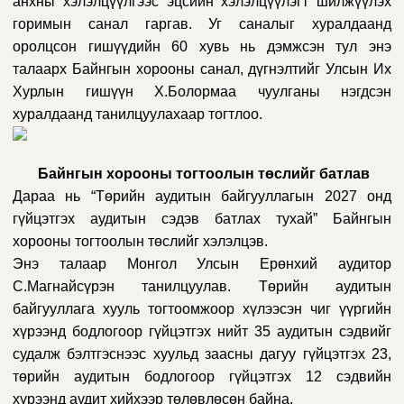
анхны хэлэлцүүлгээс эцсийн хэлэлцүүлэгт шилжүүлэх
горимын санал гаргав. Уг саналыг хуралдаанд
оролцсон гишүүдийн 60 хувь нь дэмжсэн тул энэ
талаарх Байнгын хорооны санал, дүгнэлтийг Улсын Их
Хурлын гишүүн Х.Болормаа чуулганы нэгдсэн
хуралдаанд танилцуулахаар тогтлоо.
Байнгын хорооны тогтоолын төслийг батлав
Дараа нь “Төрийн аудитын байгууллагын 2027 онд
гүйцэтгэх аудитын сэдэв батлах тухай” Байнгын
хорооны тогтоолын төслийг хэлэлцэв.
Энэ талаар Монгол Улсын Ерөнхий аудитор
С.Магнайсүрэн танилцуулав. Төрийн аудитын
байгууллага хууль тогтоомжоор хүлээсэн чиг үүргийн
хүрээнд бодлогоор гүйцэтгэх нийт 35 аудитын сэдвийг
судалж бэлтгэснээс хуульд заасны дагуу гүйцэтгэх 23,
төрийн аудитын бодлогоор гүйцэтгэх 12 сэдвийн
хүрээнд аудит хийхээр төлөвлөсөн байна.