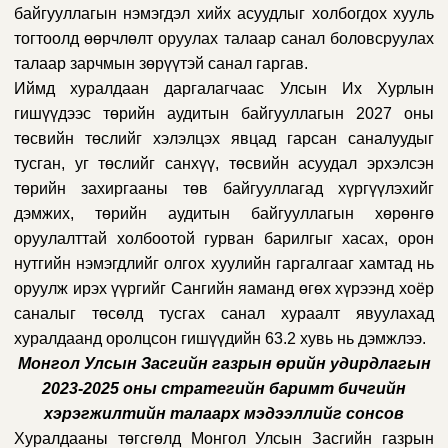
байгууллагын нэмэгдэл хийх асуудлыг холбогдох хууль
тогтоолд өөрчлөлт оруулах талаар санал боловсруулах
талаар зарчмын зөрүүтэй санал гаргав.
Иймд хуралдаан даргалагчаас Улсын Их Хурлын
гишүүдээс төрийн аудитын байгууллагын 2027 оны
төсвийн төслийг хэлэлцэх явцад гарсан саналуудыг
тусган, уг төслийг санхүү, төсвийн асуудал эрхэлсэн
төрийн захиргааны төв байгууллагад хүргүүлэхийг
дэмжих, төрийн аудитын байгууллагын хөрөнгө
оруулалттай холбоотой гурван барилгыг хасах, орон
нутгийн нэмэгдлийг олгох хуулийн гаргалгааг хамтад нь
оруулж ирэх үүргийг Сангийн яаманд өгөх хүрээнд хоёр
саналыг төсөлд тусгах санал хураалт явуулахад
хуралдаанд оролцсон гишүүдийн 63.2 хувь нь дэмжлээ.
Монгол Улсын Засгийн газрын өрийн удирдлагын
2023-2025 оны стратегийн баримт бичгийн
хэрэгжилтийн талаарх мэдээллийг сонсов
Хуралдааны төгсгөлд Монгол Улсын Засгийн газрын