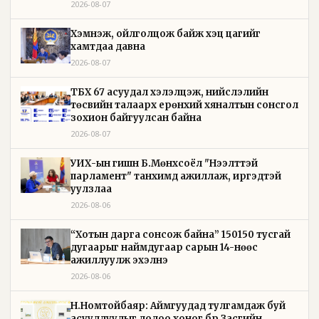
2026-08-07
Хэмнэж, ойлголцож байж хэцүү цагийг
хамтдаа давна
2026-08-07
ТБХ 67 асуудал хэлэлцэж, нийслэлийн
төсвийн талаарх ерөнхий хяналтын сонсгол
зохион байгуулсан байна
2026-08-07
УИХ-ын гишүүн Б.Мөнхсоёл "Нээлттэй
парламент" танхимд ажиллаж, иргэдтэй
уулзлаа
2026-08-06
“Хотын дарга сонсож байна” 150150 тусгай
дугаарыг наймдугаар сарын 14-нөөс
ажиллуулж эхэлнэ
2026-08-06
Н.Номтойбаяр: Аймгуудад тулгамдаж буй
асуудлуудыг долоо хоног бүр Засгийн