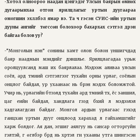
-Хотол олноороо наадан цэнгэдэг Улсын баярын өмнөх
дугаарынхаа отгон ярилцлагыг уртын дуугаараа
омогшин эхлүүлбэл ямар вэ. Та ч гэсэн СУИС-ийн уртын
дууны ангийг
төгссөн болохоор бахархах сэтгэл дүүрэн
байгаа болов уу?
-“Монголын үнэн” сонины хамт олон болон уншигчдад
баяр наадмын мэндийг дэвшүүлье. Ярилцлагадаа урьж
оролцуулсанд маш их баярлалаа. Мэдээж аливаа улсын
соёл, ард түмний сэтгэлгээг тухайн орны урлаг, соёлын
онцлог байдал, ур ухаанаас нь бүрэн мэдэх боломжтой.
Учир нь, урлагийн бүтээлд тухайн ард түмний түүх, ёс заншил,
цаг үеийн байдал, хандлага гээд бүхий л мэдээлэл
хадгалагдсан байдаг. Монгол ардын урлагаас гэхэд
ганцхан уртын дууг онцлоод харахад л гайхамшгийг
харж болдог. Ая дан, эгшиг аялгуу нь сансар огторгуйн
гэлтэй, үг өгүүлбэр бүрд нь хүртэл гүн ухааны утга шингэсэн