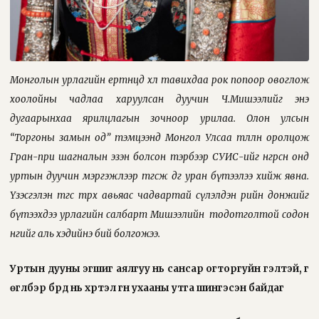
Монголын урлагийн ертөнцөд хөл тавихдаа рок попоор овоглож
хоолойны чадлаа харуулсан дуучин Ч.Мишээлийг энэ
дугаарынхаа ярилцлагын зочноор урилаа. Олон улсын
“Торгоны замын од” тэмцээнд Монгол Улсаа төлөөлөн оролцож
Гран-при шагналын эзэн болсон тэрбээр СУИС-ийг өнгөрсөн онд
уртын дуучин мэргэжлээр төгсөж өдгөө уран бүтээлээ хийж явна.
Үзэсгэлэн төгс төрх авьяас чадвартай сүлэлдэн өөрийн донжийг
бүтээхдээ урлагийн салбарт Мишээлийн
тодотголтой содон
өнгийг аль хэдийнэ бий болгожээ.
Уртын дууны эгшиг аялгуу нь сансар огторгуйн гэлтэй, үг
өгүүлбэр бүрд нь хүртэл гүн ухааны утга шингэсэн байдаг