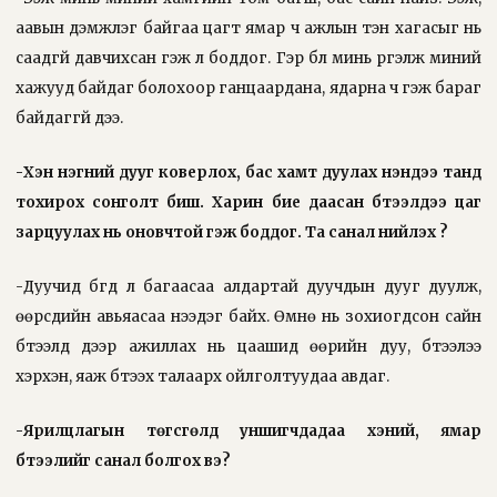
аавын дэмжлэг байгаа цагт ямар ч ажлын тэн хагасыг нь
саадгүй давчихсан гэж л боддог. Гэр бүл минь үргэлж миний
хажууд байдаг болохоор ганцаардана, ядарна ч гэж бараг
байдаггүй дээ.
-Хэн нэгний дууг коверлох, бас хамт дуулах үнэндээ танд
тохирох сонголт биш. Харин бие даасан бүтээлдээ цаг
зарцуулах нь оновчтой гэж боддог. Та санал нийлэх үү?
-Дуучид бүгд л багаасаа алдартай дуучдын дууг дуулж,
өөрсдийн авьяасаа нээдэг байх. Өмнө нь зохиогдсон сайн
бүтээлүүд дээр ажиллах нь цаашид өөрийн дуу, бүтээлээ
хэрхэн, яаж бүтээх талаарх ойлголтуудаа авдаг.
-Ярилцлагын төгсгөлд уншигч­дадаа хэний, ямар
бүтээлийг санал болгох вэ?