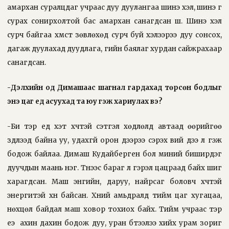
амархан суралцдаг учраас дуу дуулангаа шинэ хэл, шинэ үг
сурах сонирхолтой бас амархан санагдсан шүү. Шинэ хэл
сурч байгаа хүмүүст зөвлөхөд сурч буй хэлээрээ дуу сонсох,
дагаж дуулахад дуудлага, үгийн баялаг хурдан сайжрахаар
санагдсан.
-Дэлхийн од Димашаас шагнал гардахад төрсөн бодлыг
энэ цаг үед асуухад та юу гэж хариулах вэ?
-Би тэр үед хэт хүчтэй сэтгэл хөдлөлд автаад өөрийгөө
зүүдлээд байна уу, удахгүй орон дээрээ сэрэх вий дээ л гэж
бодож байлаа. Димаш Кудайберген бол миний биширдэг
дуучдын маань нэг. Түүнээс бараг л гэрэл цацраад байх шиг
харагдсан. Маш энгийн, даруу, найрсаг боловч хүчтэй
энергитэй хүн байсан. Хүний амьдралд тийм цаг хугацаа,
нөхцөл байдал маш ховор тохиох байх. Тийм учраас тэр
үеэ
ахин дахин бодож дуу, уран бүтээлээ хийх урам зориг