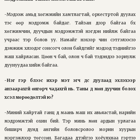
-Мэдээж амьд хөгжмийн хамтлагтай, оркестртой дуулах
тэс өөр мэдрэмж байдаг. Тайзан дээр байгаа бүх
хөгжимчин, дуучдын мэдрэмжтэй нэгдэн нийлж байгаа
учраас тэр болов уу. Намайг үнэхээр чин сэтгэлээсээ
дэмжиж хүлээдэг сонсогч олон байдгийг мэдээд тэднийгээ
маш хайрласан. Цөөн ч бай, олон ч бай тэдэндээ зориулж
дуунуудаа хийж байгаа.
-Нэг гэр бүлээс ихэр мэт эгч дүүс дуулаад эхлэхээр
анзаарахгүй өнгөрч чадахгүй нь. Таны дүү мөн дуучин болох
хүсэл мөрөөдөлтэй юү?
-Миний хайртай ганц дүү маань маш их авьяастай, нарийн
мэдрэмжтэй охин бий. Тэр минь мөн ардын урлагаа
биширч дунд ангийн боловсролоо морин хуурын
мэргэжлээр төгссөн. Багадаа дүүтэйгээ хоёулхнаа гэртээ