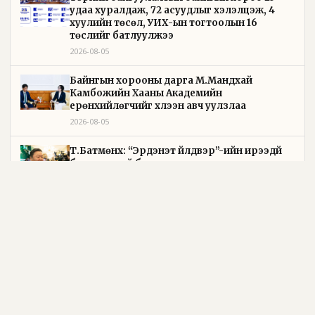
удаа хуралдаж, 72 асуудлыг хэлэлцэж, 4
хуулийн төсөл, УИХ-ын тогтоолын 16
төслийг батлуулжээ
2026-08-05
Байнгын хорооны дарга М.Мандхай
Камбожийн Хааны Академийн
ерөнхийлөгчийг хүлээн авч уулзлаа
2026-08-05
Т.Батмөнх: “Эрдэнэт үйлдвэр”-ийн ирээдүй
баталгаатай болсон
2026-08-05
Зүйр цэцэн үгс бол нийгмийн ухамсар, хүний
сэтгэлгээн дэх шижир алт юм
2026-08-05
Чоно үхэж ч чаддаг, амьдарч ч чаддаг
тэнгэрлэг араатан
2026-08-04