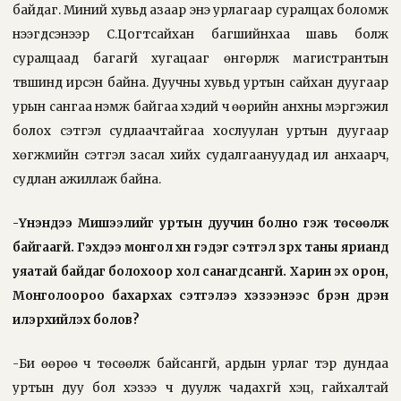
байдаг. Миний хувьд азаар энэ урлагаар суралцах боломж
нээгдсэнээр С.Цогтсайхан багшийнхаа шавь болж
суралцаад багагүй хугацааг өнгөрүүлж магистрантын
түвшинд ирсэн байна. Дуучны хувьд уртын сайхан дуугаар
урын сангаа нэмж байгаа хэдий ч өөрийн анхны мэргэжил
болох сэтгэл судлаачтайгаа хослуулан уртын дуугаар
хөгжмийн сэтгэл засал хийх судалгаа­нуудад илүү анхаарч,
суд­лан ажиллаж байна.
-Үнэндээ Мишээ­лийг уртын дуучин болно гэж төсөөлж
байгаагүй. Гэхдээ монгол хүн гэдэг сэтгэл зүрх таны ярианд
уяатай байдаг болохоор хол санагдсангүй. Харин эх орон,
Монголоороо бахархах сэтгэлээ хэзээнээс бүрэн дүүрэн
илэрхийлэх болов?
-Би өөрөө ч төсөөлж байсангүй, ардын урлаг тэр дундаа
уртын дуу бол хэзээ ч дуулж чадахгүй хэцүү, гайхалтай