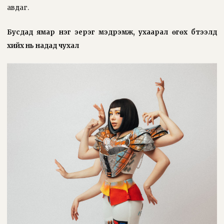
авдаг.
Бусдад ямар нэг
эерэг мэдрэмж, ухаарал өгөх бүтээлүүд
хийх нь надад чухал