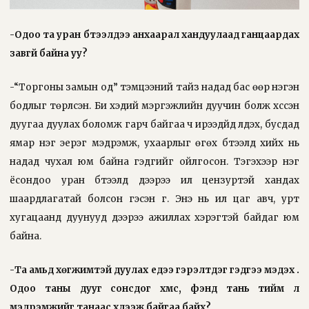
-Одоо та уран бүтээлдээ анхаарал хандуулаад ганцаардах
завгүй байна уу?
-“Торгоны замын од” тэмцээний тайз надад бас өөр нэгэн
бодлыг төрүүлсэн. Би хэдий мэргэжлийн дуучин болж хүссэн
дуугаа дуулах боломж гарч байгаа ч ирээдүйд үлдэх, бусдад
ямар нэг эерэг мэдрэмж, ухаарлыг өгөх бүтээлүүд хийх нь
надад чухал юм байна гэдгийг ойлгосон. Тэгэхээр нэг
ёсондоо уран бүтээлүүд дээрээ илүү цензуртэй хандах
шаардлагатай болсон гэсэн үг. Энэ нь илүү цаг авч, урт
хугацаанд дуунууд дээрээ ажиллах хэрэгтэй байдаг юм
байна.
-Та амьд хөгжимтэй дуулах үедээ гэрэлтдэг гэдгээ мэдэх үү.
Одоо таны дууг сонсдог хүмүүс, фэнүүд тань тийм л
мэдрэмжийг танаас хүлээж байгаа байх?