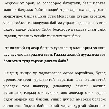
-Мэдээж эх орон, өв соёлоороо бахархаж, багш нартаа
маш их баярлаж байсан хэдий ч давхар том хариуцлага
мэдрэгдэж байлаа. Бүхэл бүтэн Монголын хувцас хэрэглэл,
урлаг соёлоо танилцуулж байгаа учраас алдаа гаргах вий
гэхээс эмээж байсан. Тийм болохоор цаашдаа улам сайн
судалж, суралцах хүслийг минь тэтгэсэн байх.
-Тэмцээний үед асар богино хугацаанд олон орны хэлээр
дуу дуулах шаардлага үүссэн. Гадаад хэлний дуудлагаа зөв
болгохын тулд хэрхэн давтаж байв?
-Бидэнд үнэндээ ур чадвараараа өөрөө өөртэйгөө, бусад
оролцогчидтой уралдахтай зэрэгцэн цаг хугацаатай
уралдах том шалгуур, даваанууд байсан. Богино
хугацаанд гадаад хэл судалж, зөв аялгаар хэлж сурна
гэдэг мэдээж хэцүү байсан. Үүнийг дуу илүү амархан болгож
өгсөн гэж бодож байна. Хүний тархи дуртай зүйлдээ илүү