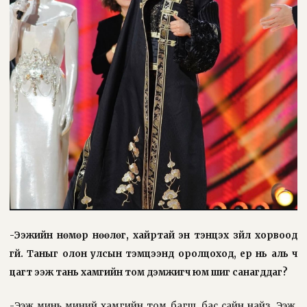
-Ээжийн нөмөр нөөлөг, хайртай эн тэнцэх зүйл хорвоод
үгүй. Таныг олон улсын тэмцээнд оролцоход, ер нь аль ч
цагт ээж тань хамгийн том дэмжигч юм шиг санагддаг?
-Ээж минь миний хамгийн том багш, бас сайн найз. Ээж,