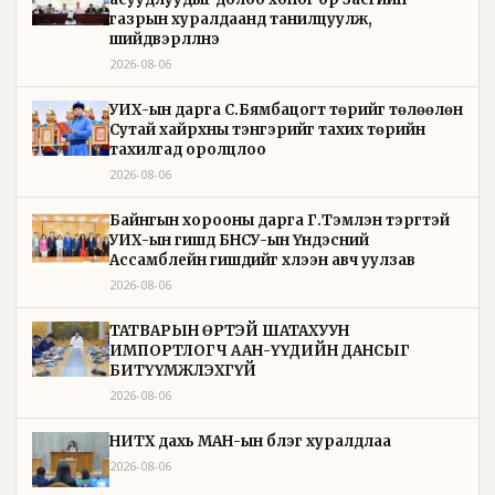
газрын хуралдаанд танилцуулж,
шийдвэрлүүлнэ
2026-08-06
УИХ-ын дарга С.Бямбацогт төрийг төлөөлөн
Сутай хайрхны тэнгэрийг тахих төрийн
тахилгад оролцлоо
2026-08-06
Байнгын хорооны дарга Г.Тэмүүлэн тэргүүтэй
УИХ-ын гишүүд БНСУ-ын Үндэсний
Ассамблейн гишүүдийг хүлээн авч уулзав
2026-08-06
ТАТВАРЫН ӨРТЭЙ ШАТАХУУН
ИМПОРТЛОГЧ ААН-ҮҮДИЙН ДАНСЫГ
БИТҮҮМЖЛЭХГҮЙ
2026-08-06
НИТХ дахь МАН-ын бүлэг хуралдлаа
2026-08-06