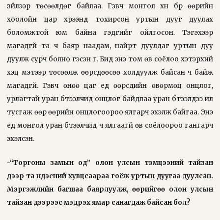
зүйлээр төсөөлдөг байлаа. Гэвч монгол хүн бүр өөрийн
хоолойн цар хүрээнд тохирсон уртын дууг дуулах
боломжтой юм байна гэдгийг ойлгосон. Тэгэхээр
магадгүй та ч баяр наадам, найрт дуулдаг уртын дуу
дуулж сурч болно гэсэн үг. Бид энэ том өв соёлоо хэтэрхий
хэцүү мэтээр төсөөлж өөрсдөөсөө холдуулж байсан ч байж
магадгүй. Гэвч өнөө цаг үед өөрсдийн өвөрмөц онцлог,
урлагтай уран бүтээлчид онцлог байдлаа уран бүтээлдээ илүү
тусгаж өөр өөрийн онцлогоороо ялгарч эхэлж байгаа. Энэ
үед монгол уран бүтээлчид ч ялгаагүй өв соёлоороо гангарч
эхэлсэн.
-“Торгоны замын од” олон улсын тэмцээний тайзан
дээр та үндэсний хувцсаараа гоёж уртын дуугаа дуулсан.
Мэргэжлийн багшаа баяр­луулж, өөрийгөө олон улсын
тайзан дээрээс мэдрэх ямар санагдаж байсан бол?