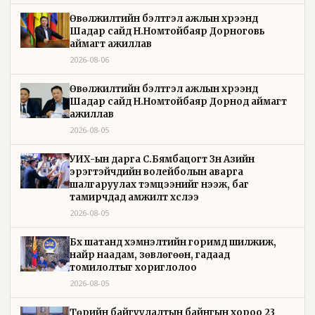
Өвөлжилтийн бэлтгэл ажлын хүрээнд
Шадар сайд Н.Номтойбаяр Дорноговь
аймагт ажиллав
2026-08-06
Өвөлжилтийн бэлтгэл ажлын хүрээнд
Шадар сайд Н.Номтойбаяр Дорнод аймагт
ажиллав
2026-08-05
УИХ-ын дарга С.Бямбацогт Зүүн Азийн
эрэгтэйчүүдийн волейболын аварга
шалгаруулах тэмцээнийг нээж, баг
тамирчдад амжилт хүслээ
2026-08-05
Бүх шатанд хэмнэлтийн горимд шилжиж,
найр наадам, зөвлөгөөн, гадаад
томилолтыг хориглолоо
2026-08-05
Төрийн байгуулалтын байнгын хороо 23