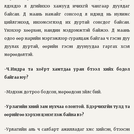
үлдэхдээ л дүүгийнхээ хажууд ичихгүй чангаар дуулдаг
байсан. Дүү маань намайг сонсоод л нүдэнд нь нулимс
цийлгэнээд, инээмсэглээд их дуртай сонсдог байсан.
Үнэхээр хөөрхөн, нандин мэдрэмжтэй байжээ. Дүү маань
одоо өөр нарийн мэргэжлээр суралцаж байгаа ч гэсэн дуу
дуулах дуртай, өөрийн гэсэн дуунуудаа гаргах хүсэл
мөрөөдөлтэй.
-Ч.Индра та хоёрт хамтдаа уран бүтээл хийх бодол
байгаа юу?
-Мэдээж дотроо бодсон, мөрөөдсөн зүйлс бий.
-Урлагийн хүний зам нухчаа олонтой. Бүдэрчихгүйн тулд та
өөрийгөө хэрхэн цэнэглэж байна вэ?
-Урлагийн аль ч салбарт ажилладаг хүмүүс хийсэн, бүтээсэн