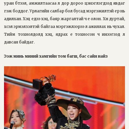
уран бүтээл, амжилтаасаа л дор дороо цэнэглэгдээд явдаг
гэж боддог. Урлагийн салбар бол бусад мэргэжилтэй ер нь
адилхан. Хэцүү үедээ хэцүү, баяр жаргалтай ч үе олон. Хүн дуртай,
хүсэл эрмэлзэлтэй байгаа мэргэжлээрээ л ажиллах нь чухал.
Тийм тохиолдолд хэцүү, ядрах үе тохиосон ч инээгээд л
давсан байдаг.
Ээж минь миний
хамгийн том багш, бас
сайн найз