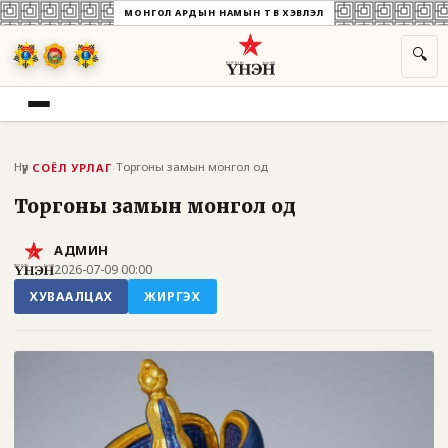
МОНГОЛ АРДЫН НАМЫН ТӨВ ХЭВЛЭЛ
🔍
Нүүр
›
›
Торгоны замын монгол од
СОЁЛ УРЛАГ
Торгоны замын монгол од
АДМИН
2026-07-09 00:00
ХУВААЛЦАХ
ЖИРГЭХ