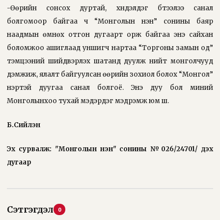
-Өөрийн сонсох дуртай, хүндэлдэг бүтээлээ санал
болгомоор байгаа ч “Монголын үнэн” сонины баяр
наадмын өмнөх отгон дугаарт орж байгаа энэ сайхан
боломжоо ашиглаад уншигч нартаа “Торгоны замын од”
тэмцээний шийдвэрлэх шатанд дуулж нийт монголчууд
дэмжиж, ялалт байгуулсан өөрийн зохиол болох “Монгол”
нэртэй дуугаа санал болгоё. Энэ дуу бол миний
Монголынхоо тухай мэдэрдэг мэдрэмж юм шүү.
Б.Сийлэн
Эх сурвалж: "Монголын үнэн" сонины №026/24701/ дэх
дугаар
Сэтгэгдэл
0