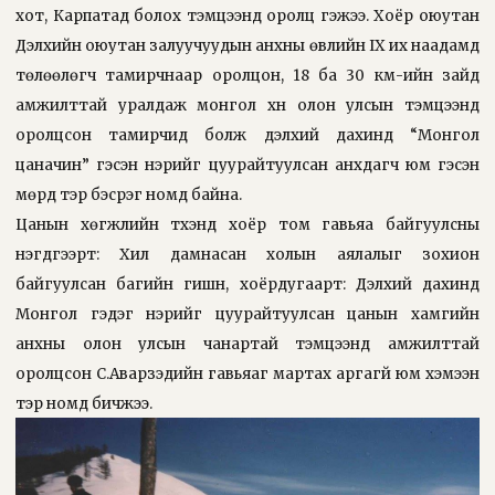
хот, Карпатад болох тэмцээнд оролц гэжээ. Хоёр оюутан
Дэлхийн оюутан залуучуудын анхны өвлийн IX их наадамд
төлөөлөгч тамирчнаар оролцон, 18 ба 30 км-ийн зайд
амжилттай уралдаж монгол хүн олон улсын тэмцээнд
оролцсон тамирчид болж дэлхий дахинд “Монгол
цаначин” гэсэн нэрийг цуурайтуулсан анхдагч юм гэсэн
мөрүүд тэр бэсрэг номд байна.
Цанын хөгжлийн түүхэнд хоёр том гавьяа байгуулсны
нэгдүгээрт: Хил дамнасан холын аялалыг зохион
байгуулсан багийн гишүүн, хоёрдугаарт: Дэлхий дахинд
Монгол гэдэг нэрийг цуурайтуулсан цанын хамгийн
анхны олон улсын чанартай тэмцээнд амжилттай
оролцсон С.Аварзэдийн гавьяаг мартах аргагүй юм хэмээн
тэр номд бичжээ.