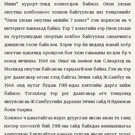
Млин” курорт-төвд зохиогдож байжээ. Олон улсын
оюутны холбооноос зохион байгуулсан энэ тэмцээнийг
“Олон улсын оюутны өвлийн 7 хоног” гэж нэрлэсэн нь ч
интернэт лавлахад байна. Тэр 7 хоногийн үеэр Олон улсын
их сургуулиудын спортын холбоо байгуулах санаачилга
дэвшүүлсэн гэсэн байх юм. Хэрэв тэр үйл явдалд манай хоёр
оюутан-цаначид оролцсон бол түүхэн гавьяаны үнэ цэн бүр ч
өсөөд явчихна. 1949 он. Оныг нь хөөвөл лав С.Аварзэд нь
Москвад оюутан байсан нь гарцаагүй үнэн байна. Гэм нь тэр
үүрэг даалгавар өгсөн гээд байгаа Элчин сайд Ж.Самбуу нь
1946 онд нутаг буцаж ГЯЯ-ндаа хэлтсийн дарга хийж
байжээ. Тэгэхлээр тэр үүрэг даалгавар өгч тэмцээнд
явуулсан нь Ж.Самбуугийн дараахи Элчин сайд Н.Ядамжав
болж таарна.
Хожмоо ч цанатайгаа нэрээ дуурсгаж явсан аман түүх ганц
нэгээр зогсохгүй бий. ГЯЯ-ны сайд байхдаа яамныхныгаа
хошуучлан Хандгайтад цанаар гулгаж явсан өнгөт зураг