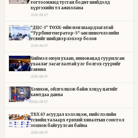
тогтоомжид тусган бодит шийдэлд
хүргэхийн төлөө ажиллана
2026-08-07
“ДЦС-3” ТӨХК-ийн нэн шаардлагатай
“Турбингенератор-5”-ын шинэчлэлийн
төсвийг шийдвэрлэхээр болов
2026-08-07
Хиймэл оюун ухаан, инновацад суурилсан
ухаалаг засаглалтай улс болгох суурийг
тавина
2026-08-07
Хэмнэж, ойлголцож байж хэцүү цагийг
хамтдаа давна
2026-08-07
ТБХ 67 асуудал хэлэлцэж, нийслэлийн
төсвийн талаарх ерөнхий хяналтын сонсгол
зохион байгуулсан байна
2026-08-07