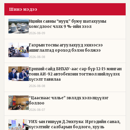
Шинэ мэдээ
Нөөцийн савны “нууц” буюу шатахууны
хомсдлоос чөлөөлөх 9 %-ийн зээл
2026-08-09
Газрын тосны агуулахууд эхнээсээ
ашиглалтад ороход бэлэн болжээ
2026-08-08
Ерөнхий сайд БНХАУ-аас сар бүр 12-15 мянган
тонн АИ-92 автобензин тогтмол нийлүүлэх
хүсэлт тавилаа
2026-08-08
“Цааснаас чөлөөлье” зөвлөлдөх хэлэлцүүлэг
боллоо
2026-08-07
УИХ-ын гишүүн Д.Энхтуяа: Иргэдийн санал,
хүсэлтийг салбарын бодлого, хууль