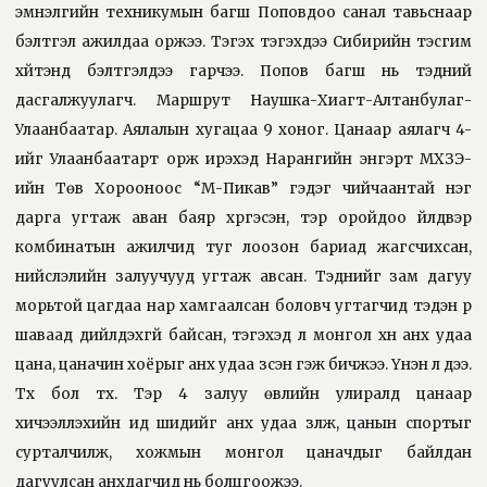
эмнэлгийн техникумын багш Поповдоо санал тавьснаар
бэлтгэл ажилдаа оржээ. Тэгэх тэгэхдээ Сибирийн тэсгим
хүйтэнд бэлтгэлдээ гарчээ. Попов багш нь тэдний
дасгалжуулагч. Маршрут Наушка-Хиагт-Алтанбулаг-
Улаанбаатар. Аялалын хугацаа 9 хоног. Цанаар аялагч 4-
ийг Улаанбаатарт орж ирэхэд Нарангийн энгэрт МХЗЭ-
ийн Төв Хорооноос “М-Пикав” гэдэг чийчаантай нэг
дарга угтаж аван баяр хүргэсэн, тэр оройдоо үйлдвэр
комбинатын ажилчид туг лоозон бариад жагсчихсан,
нийслэлийн залуучууд угтаж авсан. Тэднийг зам дагуу
морьтой цагдаа нар хамгаалсан боловч угтагчид тэдэн рүү
шаваад дийлдэхгүй байсан, тэгэхэд л монгол хүн анх удаа
цана, цаначин хоёрыг анх удаа үзсэн гэж бичжээ. Үнэн л дээ.
Түүх бол түүх. Тэр 4 залуу өвлийн улиралд цанаар
хичээллэхийн ид шидийг анх удаа үзүүлж, цанын спортыг
сурталчилж, хожмын монгол цаначдыг байлдан
дагуулсан анхдагчид нь болцгоожээ.