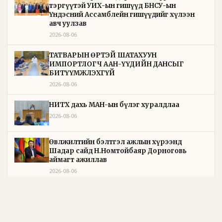
тэргүүтэй УИХ-ын гишүүд БНСУ-ын
Үндэсний Ассамблейн гишүүдийг хүлээн
авч уулзав
2026-08-06
ТАТВАРЫН ӨРТЭЙ ШАТАХУУН
ИМПОРТЛОГЧ ААН-ҮҮДИЙН ДАНСЫГ
БИТҮҮМЖЛЭХГҮЙ
2026-08-06
НИТХ дахь МАН-ын бүлэг хуралдлаа
2026-08-06
Өвөлжилтийн бэлтгэл ажлын хүрээнд
Шадар сайд Н.Номтойбаяр Дорноговь
аймагт ажиллав
2026-08-06
Өвөлжилтийн бэлтгэл ажлын хүрээнд
Шадар сайд Н.Номтойбаяр Дорнод аймагт
ажиллав
2026-08-05