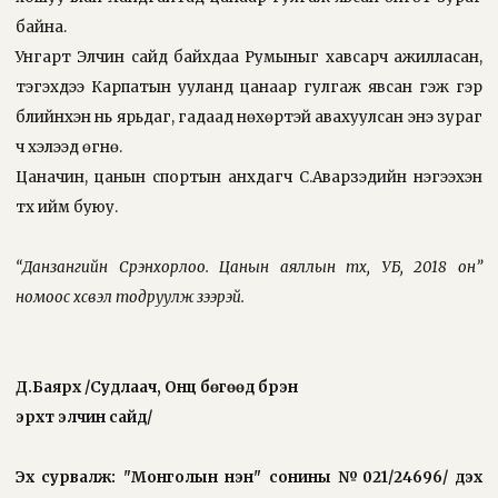
байна.
Унгарт Элчин сайд байхдаа Румыныг хавсарч ажилласан,
тэгэхдээ Карпатын ууланд цанаар гулгаж явсан гэж гэр
бүлийнхэн нь ярьдаг, гадаад нөхөртэй авахуулсан энэ зураг
ч хэлээд өгнө.
Цаначин, цанын спортын анхдагч С.Аварзэдийн нэгээхэн
түүх ийм буюу.
“Данзангийн Сүрэнхорлоо. Цанын аяллын түүх, УБ, 2018 он”
номоос хүсвэл тодруулж үзээрэй.
Д.Баярхүү /Судлаач, Онц бөгөөд бүрэн
эрхт элчин сайд/
Эх сурвалж: "Монголын үнэн" сонины №021/24696/ дэх