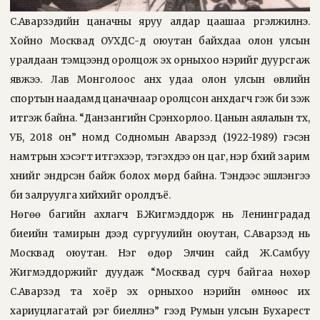
С.Аварзэдийн цаначны яруу алдар цаашаа үргэлжилнэ.
Хойно Москвад ОУХДС-д оюутан байхдаа олон улсын
уралдаан тэмцээнд оролцож эх орныхоо нэрийг дуурсгаж
явжээ. Лав Монголоос анх удаа олон улсын өвлийн
спортын наадамд цаначнаар оролцсон анхдагч гэж би үзэж
итгэж байна. “Данзангийн Сүрэнхорлоо. Цанын аялалын түүх,
УБ, 2018 он” номд Содномын Аварзэд (1922-1989) гэсэн
намтрын хэсэгт итгэхээр, тэгэхдээ он цаг, нэр бүхий зарим
хүнийг эндүүрсэн байж болох мөрүүд байна. Тэндээс эшлэнгээ
би залруулга хийхийг оролдъё.
Нөгөө багийн ахлагч Б.Жигмэддорж нь Ленинградад
биеийн тамирын дээд сургуулийн оюутан, С.Аварзэд нь
Москвад оюутан. Нэг өдөр Элчин сайд Ж.Самбуу
Жигмэддоржийг дуудаж “Москвад сурч байгаа нөхөр
С.Аварзэд та хоёр эх орныхоо нэрийн өмнөөс их
хариуцлагатай үүрэг биелүүлнэ” гээд Румын улсын Бухарест