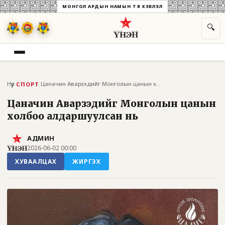
МОНГОЛ АРДЫН НАМЫН ТӨВ ХЭВЛЭЛ
🔍
Нүүр
›
›
Цаначин Аварзэдийг Монголын цанын холбоо...
СПОРТ
Цаначин Аварзэдийг Монголын цанын
холбоо алдаршуулсан нь
АДМИН
2026-06-02 00:00
ХУВААЛЦАХ
ЖИРГЭХ