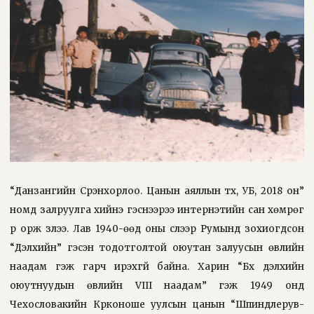
“Данзангийн Сүрэнхорлоо. Цанын аяллын түүх, УБ, 2018 он”
номд залруулга хийнэ гэснээрээ интернэтийн сан хөмрөг
рүү орж үзлээ. Лав 1940-өөд оны сүүлээр Румынд зохиогдсон
“Дэлхийн” гэсэн тодотголтой оюутан залуусын өвлийн
наадам гэж гарч ирэхгүй байна. Харин “Бүх дэлхийн
оюутнуудын өвлийн VIII наадам” гэж 1949 онд
Чехословакийн Крконоше уулсын цанын “Шпиндлерув-