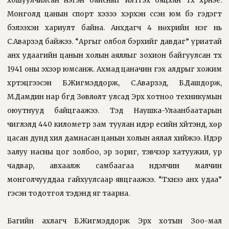
хошуулчилсан нэгэн байсныг илтгэх бяцхан түүх хүүрнэе.
Монголд цанын спорт хэзээ хэрхэн үүссэн юм бэ гэдэгт
бэлээхэн хариулт байна. Анхдагч 4 нөхрийн нэг нь
С.Аварзэд байжээ. “Аргыг олбол бэрхийг давдаг” уриатай
анх удаагийн цанын холын аяллыг зохион байгуулсан түүх
1941 оны эхээр юмсанж. Ахмад цаначин гэх алдрыг хожим
хүртэцгээсэн Б.Жигмэддорж, С.Аварзэд, Б.Дашдорж,
М.Дамдин нар бүгд Зөвлөлт улсад Эрхүү хотноо техникумын
оюутнууд байцгаажээ. Тэд Наушка-Улаанбаатарын
чиглэлд 440 километр зам туулан идэр есийн хүйтэнд, хөр
цасан дунд хил дамнасан цанын холын аялал хийжээ. Идэр
залуу насны цог золбоо, эр зориг, тэвчээр хатуужил, ур
чадвар, авхаалж самбаагаа нүүдэлчин малчин
монголчууддаа гайхуулсаар явцгаажээ. “Түүхнээ анх удаа”
гэсэн тодотгол тэдэнд яг таарна.
Багийн ахлагч Б.Жигмэддорж Эрхүү хотын Зоо-мал