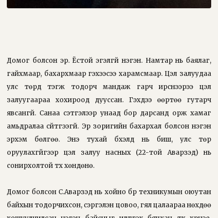
Домог болсон эр. Ёстой эгэлгүй нэгэн. Намтар нь баялаг,
гайхмаар, бахархмаар гэхээсээ харамсмаар. Цэл залуудаа
улс төрд тэгж тодорч мандаж гарч ирснээрээ цэл
залуугаараа хохироод дууссан. Гэхдээ өөртөө гутарч
явсангүй. Санаа сэтгэлээр унаад бор дарсанд орж хамаг
амьдралаа сүйтгээгүй. Эр зоригийн бахархал болсон нэгэн
эрхэм бөлгөө. Энэ тухай бүхэлд нь биш, улс төр
оруулахгүйгээр цэл залуу насных (22-той Аварзэд) нь
сонирхолтой түүх хөндөнө.
Домог болсон С.Аварзэд нь хойно бүр техникумын оюутан
байхын тодорчихсон, сэргэлэн цовоо, гял цалаараа нөхдөө