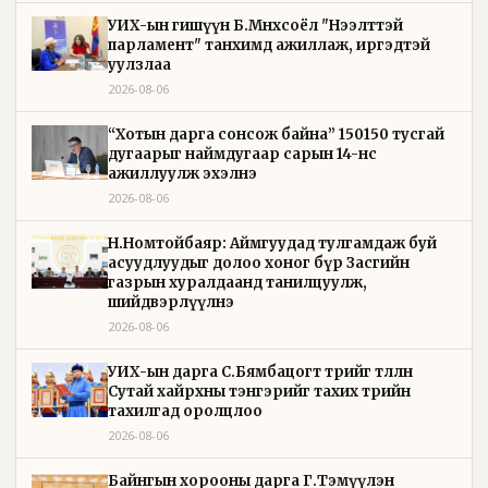
УИХ-ын гишүүн Б.Мөнхсоёл "Нээлттэй
парламент" танхимд ажиллаж, иргэдтэй
уулзлаа
2026-08-06
“Хотын дарга сонсож байна” 150150 тусгай
дугаарыг наймдугаар сарын 14-нөөс
ажиллуулж эхэлнэ
2026-08-06
Н.Номтойбаяр: Аймгуудад тулгамдаж буй
асуудлуудыг долоо хоног бүр Засгийн
газрын хуралдаанд танилцуулж,
шийдвэрлүүлнэ
2026-08-06
УИХ-ын дарга С.Бямбацогт төрийг төлөөлөн
Сутай хайрхны тэнгэрийг тахих төрийн
тахилгад оролцлоо
2026-08-06
Байнгын хорооны дарга Г.Тэмүүлэн