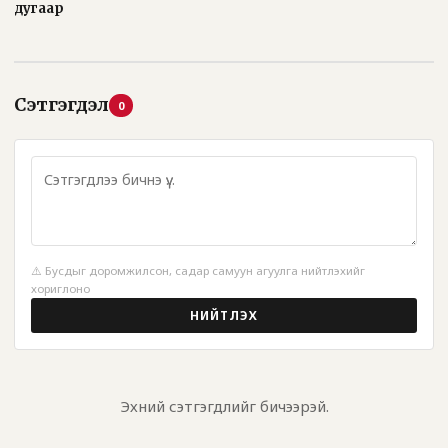
дугаар
Сэтгэгдэл
0
⚠️ Бусдыг доромжилсон, садар самуун агуулга нийтлэхийг
хориглоно
НИЙТЛЭХ
Эхний сэтгэгдлийг бичээрэй.