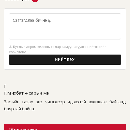
⚠️ Бусдыг доромжилсон, садар самуун агуулга нийтлэхийг
хориглоно
НИЙТЛЭХ
Г
Г.Мөнхбат
4 сарын өмнө
Засгийн газар энэ чиглэлээр идэвхтэй ажиллаж байгаад
баяртай байна.