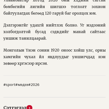
Улаанбаатар хотод 2026 оны хүүхдийн сагсан
бөмбөгийн лигийн шигшээ тоглолт зохион
байгуулагдах бөгөөд 120 гаруй баг оролцох юм.
Дэлгэрэнгүйг удахгүй нийтлэх болно. Уг мэдээний
холбогдолтой бусад сэдвүүдийг манай сайтаас
уншиж танилцаарай.
Монголын Үнэн сонин 1920 оноос хойш улс, орны
хамгийн чухал үйл явдлуудыг уншигчдад үнэн
зөвөөр хүргэсээр ирсэн.
#sport
#мэдээ
#2026
Сэтгэгдэл
1