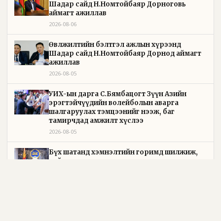
Шадар сайд Н.Номтойбаяр Дорноговь
аймагт ажиллав
2026-08-06
Өвөлжилтийн бэлтгэл ажлын хүрээнд
Шадар сайд Н.Номтойбаяр Дорнод аймагт
ажиллав
2026-08-05
УИХ-ын дарга С.Бямбацогт Зүүн Азийн
эрэгтэйчүүдийн волейболын аварга
шалгаруулах тэмцээнийг нээж, баг
тамирчдад амжилт хүслээ
2026-08-05
Бүх шатанд хэмнэлтийн горимд шилжиж,
найр наадам, зөвлөгөөн, гадаад томилолтыг
хориглолоо
2026-08-05
Төрийн байгуулалтын байнгын хороо 23 удаа
хуралдаж, 72 асуудлыг хэлэлцэж, 4 хуулийн
төсөл, УИХ-ын тогтоолын 16 төслийг