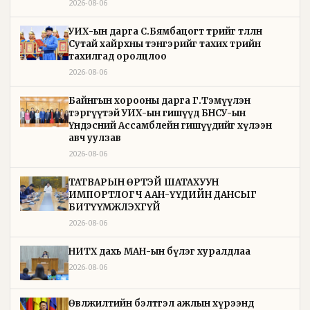
2026-08-06
УИХ-ын дарга С.Бямбацогт төрийг төлөөлөн
Сутай хайрхны тэнгэрийг тахих төрийн
тахилгад оролцлоо
2026-08-06
Байнгын хорооны дарга Г.Тэмүүлэн
тэргүүтэй УИХ-ын гишүүд БНСУ-ын
Үндэсний Ассамблейн гишүүдийг хүлээн
авч уулзав
2026-08-06
ТАТВАРЫН ӨРТЭЙ ШАТАХУУН
ИМПОРТЛОГЧ ААН-ҮҮДИЙН ДАНСЫГ
БИТҮҮМЖЛЭХГҮЙ
2026-08-06
НИТХ дахь МАН-ын бүлэг хуралдлаа
2026-08-06
Өвөлжилтийн бэлтгэл ажлын хүрээнд