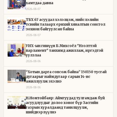
хамтдаа давна
2026-08-07
ТБХ 67 асуудал хэлэлцэж, нийслэлийн
төсвийн талаарх ерөнхий хяналтын сонсгол
зохион байгуулсан байна
2026-08-07
УИХ-ын гишүүн Б.Мөнхсоёл "Нээлттэй
парламент" танхимд ажиллаж, иргэдтэй
уулзлаа
2026-08-06
“Хотын дарга сонсож байна” 150150 тусгай
дугаарыг наймдугаар сарын 14-нөөс
ажиллуулж эхэлнэ
2026-08-06
Н.Номтойбаяр: Аймгуудад тулгамдаж буй
асуудлуудыг долоо хоног бүр Засгийн
газрын хуралдаанд танилцуулж,
шийдвэрлүүлнэ