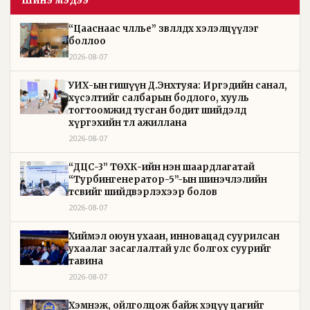
Шинэ мэдээ
“Цааснаас чөлөөлье” зөвлөлдөх хэлэлцүүлэг
боллоо
2026-08-07
УИХ-ын гишүүн Д.Энхтуяа: Иргэдийн санал,
хүсэлтийг салбарын бодлого, хууль
тогтоомжид тусган бодит шийдэлд
хүргэхийн төлөө ажиллана
2026-08-07
“ДЦС-3” ТӨХК-ийн нэн шаардлагатай
“Турбингенератор-5”-ын шинэчлэлийн
төсвийг шийдвэрлэхээр болов
2026-08-07
Хиймэл оюун ухаан, инновацад суурилсан
ухаалаг засаглалтай улс болгох суурийг
тавина
2026-08-07
Хэмнэж, ойлголцож байж хэцүү цагийг