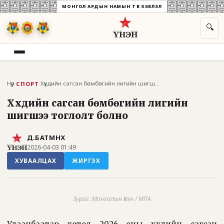
МОНГОЛ АРДЫН НАМЫН ТӨВ ХЭВЛЭЛ
🔍
Нүүр
›
›
Хүүхдийн сагсан бөмбөгийн лигийн шигшээ...
СПОРТ
Хүүхдийн сагсан бөмбөгийн лигийн
шигшээ тоглолт болно
Д.БАТМӨНХ
2026-04-03 01:49
ХУВААЛЦАХ
ЖИРГЭХ
Зураг: Монголын Үнэн / МПА