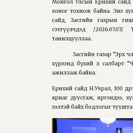
Монгол Улсын Ерөнхий сайд 
хоног тохиож байна. Энэ ху
сайд, Засгийн газрын гиш
сэтгүүлчдэд /2026.07.0
танилцууллаа.
Засгийн газар “Эрх чөлөөний 
хүрээнд бүхий л салбарт “Ч
ажиллаж байна.
Ерөнхий сайд Н.Учрал, 100 өдө
яриаг дуусгаж, иргэндээ, ху
ээлтэй байх бодлогыг туушт