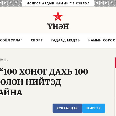
МОНГОЛ АРДЫН НАМЫН ТӨВ ХЭВЛЭЛ
СОЁЛ УРЛАГ
СПОРТ
ГАДААД МЭДЭЭ
НАМЫН ХОРО
ЗАСГИЙН ГАЗАР “100 ХОНОГ ДАХЬ 100 ЧӨЛӨӨЛ...
“100 ХОНОГ ДАХЬ 100
ЭД, ОЛОН НИЙТЭД
АЙНА
ХУВААЛЦАХ
ЖИРГЭХ