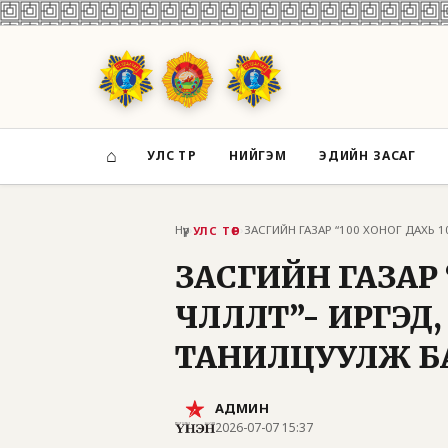
⌂
УЛС ТӨР
НИЙГЭМ
ЭДИЙН ЗАСАГ
Нүүр
›
›
УЛС ТӨР
ЗАСГИЙН ГАЗАР 
ЧӨЛӨӨЛӨЛТ”-ӨӨ ИРГ
ТАНИЛЦУУЛЖ Б
АДМИН
2026-07-07 15:37