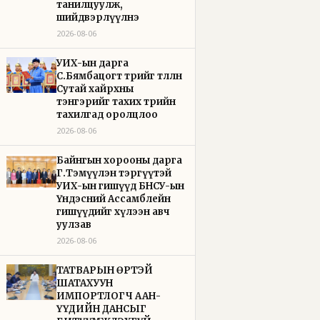
танилцуулж,
шийдвэрлүүлнэ
2026-08-06
УИХ-ын дарга
С.Бямбацогт төрийг төлөөлөн
Сутай хайрхны
тэнгэрийг тахих төрийн
тахилгад оролцлоо
2026-08-06
Байнгын хорооны дарга
Г.Тэмүүлэн тэргүүтэй
УИХ-ын гишүүд БНСУ-ын
Үндэсний Ассамблейн
гишүүдийг хүлээн авч
уулзав
2026-08-06
ТАТВАРЫН ӨРТЭЙ
ШАТАХУУН
ИМПОРТЛОГЧ ААН-
ҮҮДИЙН ДАНСЫГ