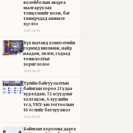
волейболын аварга
шалгаруулах
тэмцээнийг нээж, баг
тамирчдад амжилт
хүслээ
2026-08-05
Бүх шатанд хэмнэлтийн
горимд шилжиж, найр
наадам, зөвлөгөөн, гадаад
томилолтыг
хориглолоо
2026-08-05
Төрийн байгуулалтын
байнгын хороо 23 удаа
хуралдаж, 72 асуудлыг
хэлэлцэж, 4 хуулийн
төсөл, УИХ-ын тогтоолын
16 төслийг батлуулжээ
2026-08-05
Байнгын хорооны дарга