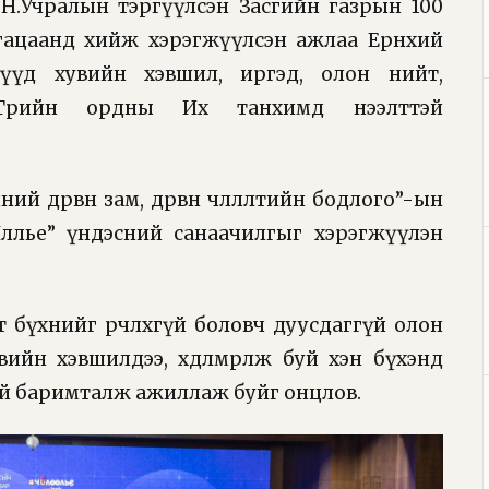
Н.Учралын тэргүүлсэн Засгийн газрын 100
гацаанд хийж хэрэгжүүлсэн ажлаа Ерөнхий
үүд хувийн хэвшил, иргэд, олон нийт,
7/ Төрийн ордны Их танхимд нээлттэй
дөрвөн зам, дөрвөн чөлөөлөлтийн бодлого”-ын
өлөөлье” үндэсний санаачилгыг хэрэгжүүлэн
рт бүхнийг өөрчлөхгүй боловч дуусдаггүй олон
вийн хэвшилдээ, хөдөлмөрлөж буй хэн бүхэнд
ай баримталж ажиллаж буйг онцлов.