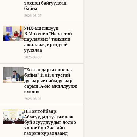
зохион байгуулсан
байна
2026-08-07
УИХ-ын гишүүн
Б.Мөнхсоёл "Нээлттэй
парламент" танхимд
ажиллаж, иргэдтэй
уулзлаа
2026-08-06
“Хотын дарга сонсож
байна” 150150 тусгай
дугаарыг наймдугаар
сарын 14-нөөс ажиллуулж
эхэлнэ
2026-08-06
Н.Номтойбаяр:
Аймгуудад тулгамдаж
буй асуудлуудыг долоо
хоног бүр Засгийн
газрын хуралдаанд