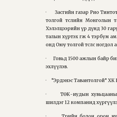
· Засгийн газар Рио Тинтот
толгой төслийн Монголын та
Хэлэлцээрийн үр дүнд 30 гару
талын хүртэх өгөөж 4 тэрбум ам.
онд Оюу толгой төслөөс ногдол
· Говьд 1500 ажлын байр би
эхлүүлэв.
· “Эрдэнэс Тавантолгой” ХК I
· ТӨК-иудын хувьцааны х
шилдэг 12 компанид хүргүүл
· Төрийн болон орон нутг