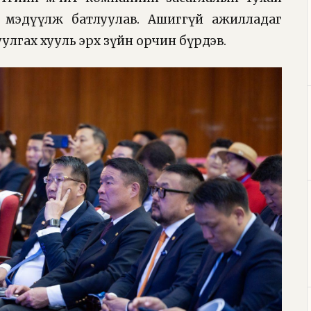
өн мэдүүлж батлуулав. Ашиггүй ажилладаг
уулгах хууль эрх зүйн орчин бүрдэв.