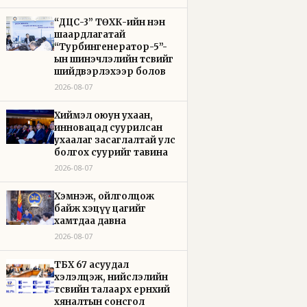
“ДЦС-3” ТӨХК-ийн нэн
шаардлагатай
“Турбингенератор-5”-
ын шинэчлэлийн төсвийг
шийдвэрлэхээр болов
2026-08-07
Хиймэл оюун ухаан,
инновацад суурилсан
ухаалаг засаглалтай улс
болгох суурийг тавина
2026-08-07
Хэмнэж, ойлголцож
байж хэцүү цагийг
хамтдаа давна
2026-08-07
ТБХ 67 асуудал
хэлэлцэж, нийслэлийн
төсвийн талаарх ерөнхий
хяналтын сонсгол