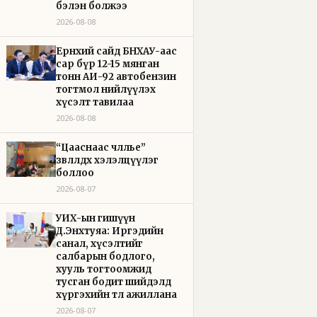
бэлэн болжээ
2026-08-08
Ерөнхий сайд БНХАУ-аас
сар бүр 12-15 мянган
тонн АИ-92 автобензин
тогтмол нийлүүлэх
хүсэлт тавилаа
2026-08-08
“Цааснаас чөлөөлье”
зөвлөлдөх хэлэлцүүлэг
боллоо
2026-08-07
УИХ-ын гишүүн
Д.Энхтуяа: Иргэдийн
санал, хүсэлтийг
салбарын бодлого,
хууль тогтоомжид
тусган бодит шийдэлд
хүргэхийн төлөө ажиллана
2026-08-07