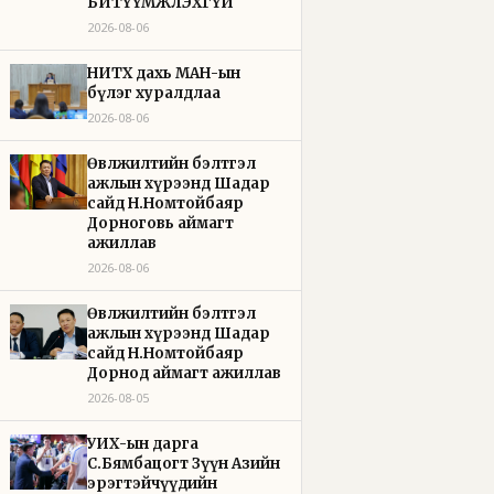
БИТҮҮМЖЛЭХГҮЙ
2026-08-06
НИТХ дахь МАН-ын
бүлэг хуралдлаа
2026-08-06
Өвөлжилтийн бэлтгэл
ажлын хүрээнд Шадар
сайд Н.Номтойбаяр
Дорноговь аймагт
ажиллав
2026-08-06
Өвөлжилтийн бэлтгэл
ажлын хүрээнд Шадар
сайд Н.Номтойбаяр
Дорнод аймагт ажиллав
2026-08-05
УИХ-ын дарга
С.Бямбацогт Зүүн Азийн
эрэгтэйчүүдийн