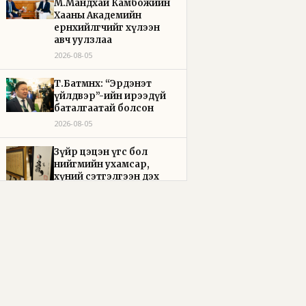
М.Мандхай Камбожийн
Хааны Академийн
ерөнхийлөгчийг хүлээн
авч уулзлаа
2026-08-05
Т.Батмөнх: “Эрдэнэт
үйлдвэр”-ийн ирээдүй
баталгаатай болсон
2026-08-05
Зүйр цэцэн үгс бол
нийгмийн ухамсар,
хүний сэтгэлгээн дэх
шижир алт юм
2026-08-05
Чоно үхэж ч чаддаг,
амьдарч ч чаддаг
тэнгэрлэг араатан
2026-08-04
Эцэг, эхээ ачилж