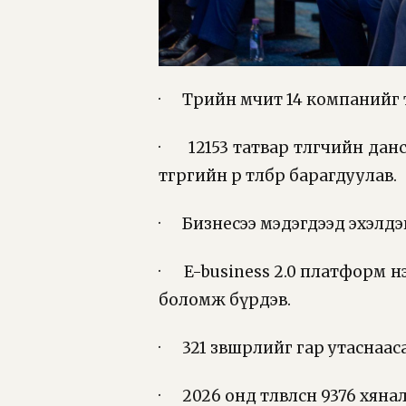
· Төрийн өмчит 14 компанийг т
· 12153 татвар төлөгчийн дан
төгрөгийн өр төлбөр барагдуулав.
· Бизнесээ мэдэгдээд эхэлдэг
· E-business 2.0 платформ н
боломж бүрдэв.
· 321 зөвшөөрлийг гар утаснаас
· 2026 онд төлөвлөсөн 9376 хя