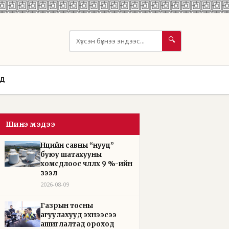
🔍
ОД
Шинэ мэдээ
Нөөцийн савны “нууц”
буюу шатахууны
хомсдлоос чөлөөлөх 9 %-ийн
зээл
2026-08-09
Газрын тосны
агуулахууд эхнээсээ
ашиглалтад ороход