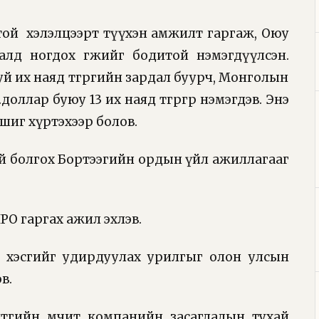
ой хэлэлцээрт түүхэн амжилт гаргаж, Оюу
лд ногдох өгөөжийг бодитой нэмэгдүүлсэн.
й их наяд төгрөгийн зардал буурч, Монголын
доллар буюу 13 их наяд төгрөгөөр нэмэгдэв. Энэ
 ашиг хүртэхээр болов.
й болгох Бортээгийн ордын үйл ажиллагааг
PO гаргах ажил эхлэв.
эсгийг удирдуулах урилгыг олон улсын
эв.
ийн өмчит компанийн засаглалын тухай