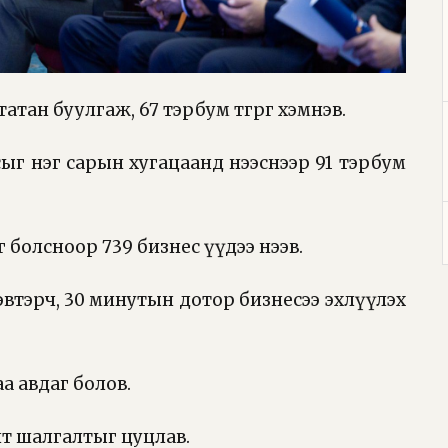
атан буулгаж, 67 тэрбум төгрөг хэмнэв.
сыг нэг сарын хугацаанд нээснээр 91 тэрбум
 болсноор 739 бизнес үүдээ нээв.
эвтэрч, 30 минутын дотор бизнесээ эхлүүлэх
аа авдаг болов.
налт шалгалтыг цуцлав.