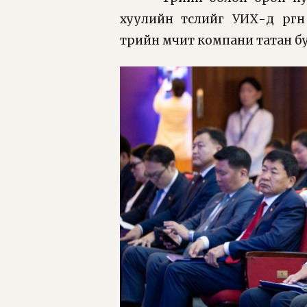
хуулийн төслийг УИХ-д өрг
төрийн өмчит компани татан б