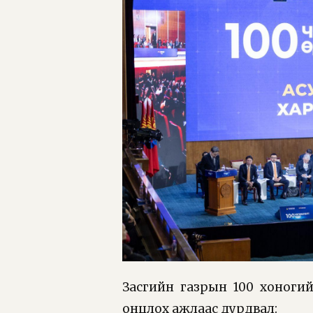
Засгийн газрын 100 хоноги
онцлох ажлаас дурдвал: