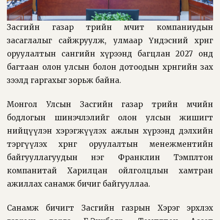
Засгийн газар төрийн өмчит компаниудын
засаглалыг сайжруулж, улмаар Үндэсний хөрөнгө
оруулалтын сангийн хүрээнд багцлан 2027 онд
багтаан олон улсын болон дотоодын хөрөнгийн зах
зээлд гаргахыг зорьж байна.
Монгол Улсын Засгийн газар төрийн өмчийн
бодлогын шинэчлэлийг олон улсын жишигт
нийцүүлэн хэрэгжүүлэх ажлын хүрээнд дэлхийн
тэргүүлэх хөрөнгө оруулалтын менежментийн
байгууллагуудын нэг Франклин Тэмплтон
компанитай Харилцан ойлголцлын хамтран
ажиллах санамж бичиг байгууллаа.
Санамж бичигт Засгийн газрын Хэрэг эрхлэх