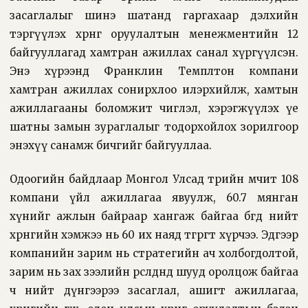
засаглалыг шинэ шатанд гаргахаар дэлхийн
тэргүүлэх хөрөнгө оруулалтын менежментийн 12
байгууллагад хамтран ажиллах санал хүргүүлсэн.
Энэ хүрээнд Франклин Темплтон компани
хамтран ажиллах сонирхлоо илэрхийлж, хамтын
ажиллагааны боломжит чиглэл, хэрэгжүүлэх үе
шатны замын зураглалыг тодорхойлох зорилгоор
энэхүү санамж бичгийг байгууллаа.
Одоогийн байдлаар Монгол Улсад төрийн өмчит 108
компани үйл ажиллагаа явуулж, 60.7 мянган
хүнийг ажлын байраар хангаж байгаа бөгөөд нийт
хөрөнгийн хэмжээ нь 60 их наяд төгрөгт хүрчээ. Эдгээр
компанийн зарим нь стратегийн ач холбогдолтой,
зарим нь зах зээлийн өрсөлдөөнд шууд оролцож байгаа
ч нийт дүнгээрээ засаглал, ашигт ажиллагаа,