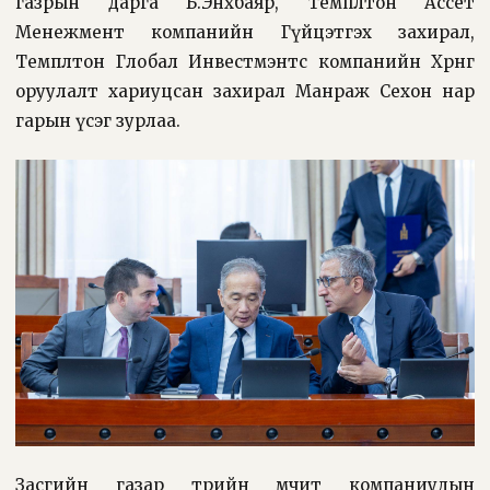
газрын дарга Б.Энхбаяр, Темплтон Ассет
Менежмент компанийн Гүйцэтгэх захирал,
Темплтон Глобал Инвестмэнтс компанийн Хөрөнгө
оруулалт хариуцсан захирал Манраж Сехон нар
гарын үсэг зурлаа.
Засгийн газар төрийн өмчит компаниудын