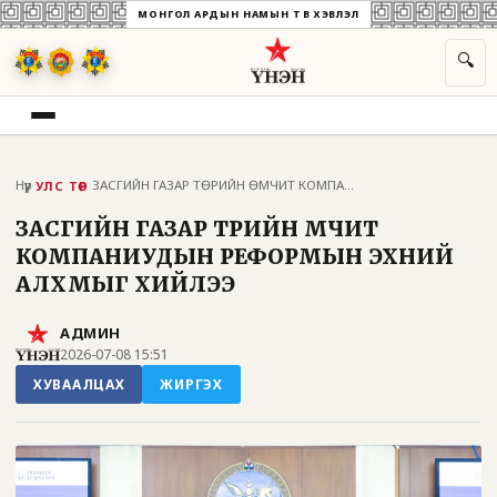
МОНГОЛ АРДЫН НАМЫН ТӨВ ХЭВЛЭЛ
🔍
Нүүр
›
›
ЗАСГИЙН ГАЗАР ТӨРИЙН ӨМЧИТ КОМПАНИУДЫН Р...
УЛС ТӨР
ЗАСГИЙН ГАЗАР ТӨРИЙН ӨМЧИТ
КОМПАНИУДЫН РЕФОРМЫН ЭХНИЙ
АЛХМЫГ ХИЙЛЭЭ
АДМИН
2026-07-08 15:51
ХУВААЛЦАХ
ЖИРГЭХ