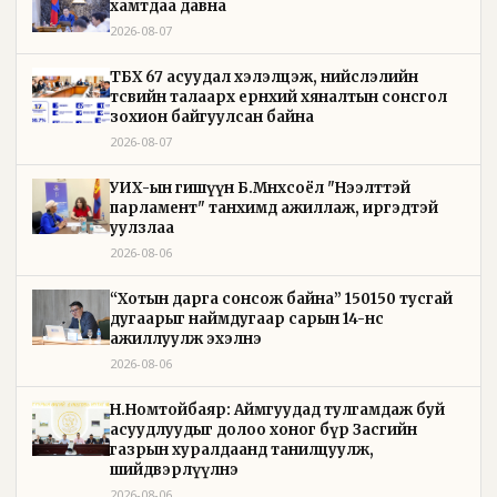
хамтдаа давна
2026-08-07
ТБХ 67 асуудал хэлэлцэж, нийслэлийн
төсвийн талаарх ерөнхий хяналтын сонсгол
зохион байгуулсан байна
2026-08-07
УИХ-ын гишүүн Б.Мөнхсоёл "Нээлттэй
парламент" танхимд ажиллаж, иргэдтэй
уулзлаа
2026-08-06
“Хотын дарга сонсож байна” 150150 тусгай
дугаарыг наймдугаар сарын 14-нөөс
ажиллуулж эхэлнэ
2026-08-06
Н.Номтойбаяр: Аймгуудад тулгамдаж буй
асуудлуудыг долоо хоног бүр Засгийн
газрын хуралдаанд танилцуулж,
шийдвэрлүүлнэ
2026-08-06