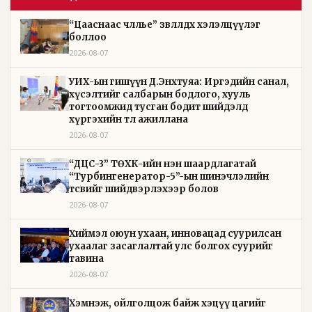
“Цааснаас чөлөөлье” зөвлөлдөх хэлэлцүүлэг
боллоо
2026-08-07
УИХ-ын гишүүн Д.Энхтуяа: Иргэдийн санал,
хүсэлтийг салбарын бодлого, хууль
тогтоомжид тусган бодит шийдэлд
хүргэхийн төлөө ажиллана
2026-08-07
“ДЦС-3” ТӨХК-ийн нэн шаардлагатай
“Турбингенератор-5”-ын шинэчлэлийн
төсвийг шийдвэрлэхээр болов
2026-08-07
Хиймэл оюун ухаан, инновацад суурилсан
ухаалаг засаглалтай улс болгох суурийг
тавина
2026-08-07
Хэмнэж, ойлголцож байж хэцүү цагийг