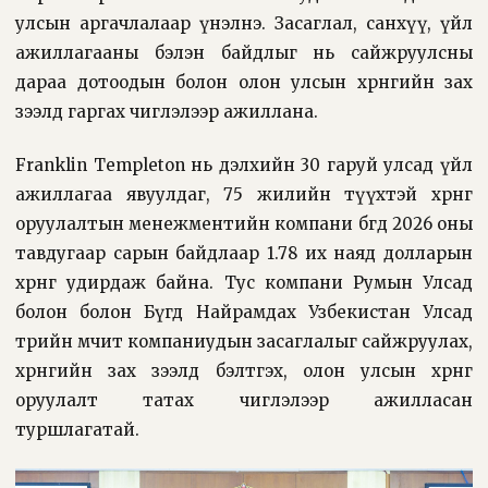
улсын аргачлалаар үнэлнэ. Засаглал, санхүү, үйл
ажиллагааны бэлэн байдлыг нь сайжруулсны
дараа дотоодын болон олон улсын хөрөнгийн зах
зээлд гаргах чиглэлээр ажиллана.
Franklin Templeton нь дэлхийн 30 гаруй улсад үйл
ажиллагаа явуулдаг, 75 жилийн түүхтэй хөрөнгө
оруулалтын менежментийн компани бөгөөд 2026 оны
тавдугаар сарын байдлаар 1.78 их наяд долларын
хөрөнгө удирдаж байна. Тус компани Румын Улсад
болон болон Бүгд Найрамдах Узбекистан Улсад
төрийн өмчит компаниудын засаглалыг сайжруулах,
хөрөнгийн зах зээлд бэлтгэх, олон улсын хөрөнгө
оруулалт татах чиглэлээр ажилласан
туршлагатай.