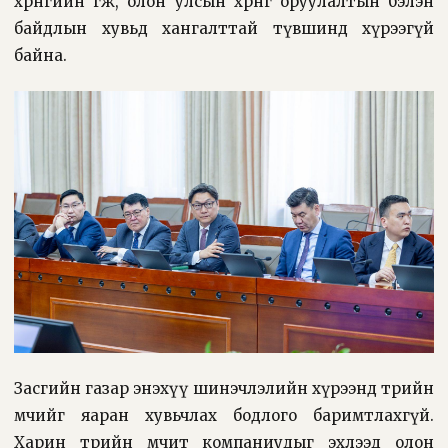
хөрөнгийн өгөөж, олон улсын хөрөнгө оруулалтын бэлэн
байдлын хувьд хангалттай түвшинд хүрээгүй
байна.
Засгийн газар энэхүү шинэчлэлийн хүрээнд төрийн
өмчийг яаран хувьчлах бодлого баримтлахгүй.
Харин төрийн өмчит компаниудыг эхлээд олон