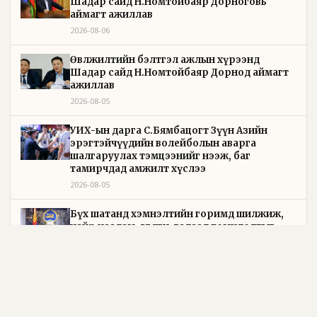
Шадар сайд Н.Номтойбаяр Дорноговь
аймагт ажиллав
2026-08-06
Өвөлжилтийн бэлтгэл ажлын хүрээнд
Шадар сайд Н.Номтойбаяр Дорнод аймагт
ажиллав
2026-08-05
УИХ-ын дарга С.Бямбацогт Зүүн Азийн
эрэгтэйчүүдийн волейболын аварга
шалгаруулах тэмцээнийг нээж, баг
тамирчдад амжилт хүслээ
2026-08-05
Бүх шатанд хэмнэлтийн горимд шилжиж,
найр наадам, зөвлөгөөн, гадаад томилолтыг
хориглолоо
2026-08-05
Төрийн байгуулалтын байнгын хороо 23 удаа
хуралдаж, 72 асуудлыг хэлэлцэж, 4 хуулийн
төсөл, УИХ-ын тогтоолын 16 төслийг