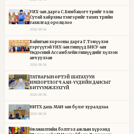
УИХ-ын дарга С.Бямбацогт төрийг төлөөлөн
Сутай хайрхны тэнгэрийг тахих төрийн
тахилгад оролцлоо
2026-08-06
Байнгын хорооны дарга Г.Тэмүүлэн
тэргүүтэй УИХ-ын гишүүд БНСУ-ын
Үндэсний Ассамблейн гишүүдийг хүлээн
авч уулзав
2026-08-06
ТАТВАРЫН ӨРТЭЙ ШАТАХУУН
ИМПОРТЛОГЧ ААН-ҮҮДИЙН ДАНСЫГ
БИТҮҮМЖЛЭХГҮЙ
2026-08-06
НИТХ дахь МАН-ын бүлэг хуралдлаа
2026-08-06
Өвөлжилтийн бэлтгэл ажлын хүрээнд