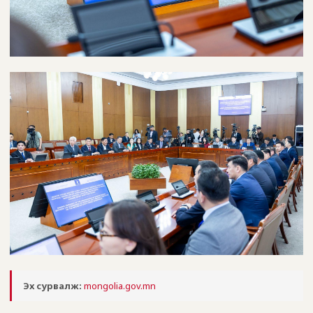
Эх сурвалж:
mongolia.gov.mn