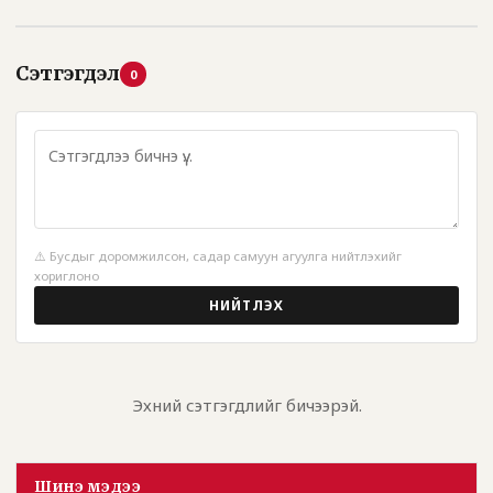
Сэтгэгдэл
0
⚠️ Бусдыг доромжилсон, садар самуун агуулга нийтлэхийг
хориглоно
НИЙТЛЭХ
Эхний сэтгэгдлийг бичээрэй.
Шинэ мэдээ